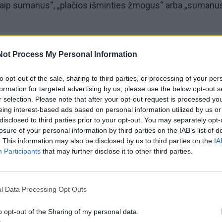
aip sumanus“, „plačios išminties žmogus“ arba „sumanus
Not Process My Personal Information
rdas, dažniausiai naudojamas kaip ilgesnių vardų, tokių ka
to opt-out of the sale, sharing to third parties, or processing of your per
formation for targeted advertising by us, please use the below opt-out s
inys. Vardo reikšmė kildinama iš dviejų dalių: erd- („erdvė“)
r selection. Please note that after your opt-out request is processed y
).
eing interest-based ads based on personal information utilized by us or
disclosed to third parties prior to your opt-out. You may separately opt-
losure of your personal information by third parties on the IAB’s list of
. This information may also be disclosed by us to third parties on the
IA
Participants
that may further disclose it to other third parties.
l Data Processing Opt Outs
o opt-out of the Sharing of my personal data.