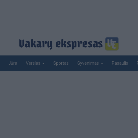
Jūra
Sportas
Pasaulis
Verslas
Gyvenimas