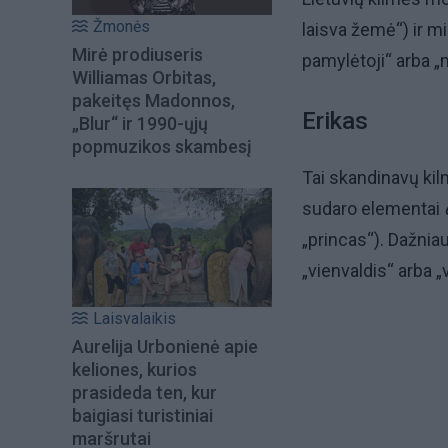
Žmonės
laisva žemė“) ir mi
Mirė prodiuseris
pamylėtoji“ arba „my
Williamas Orbitas,
pakeitęs Madonnos,
Erikas
„Blur“ ir 1990-ųjų
popmuzikos skambesį
Tai skandinavų kil
sudaro elementai
„princas“). Dažnia
„vienvaldis“ arba „
Laisvalaikis
Aurelija Urbonienė apie
keliones, kurios
prasideda ten, kur
baigiasi turistiniai
maršrutai