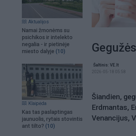
Aktualijos
Namai žmonėms su
psichikos ir intelekto
Gegužės 
negalia - ir pietinėje
miesto dalyje
(10)
Šaltinis: VE.lt
2026-05-18 05:58
Šiandien, geg
Klaipėda
Erdmantas, Er
Kas tas paslaptingas
Venancijus, 
jaunuolis, rytais stovintis
ant tilto?
(10)