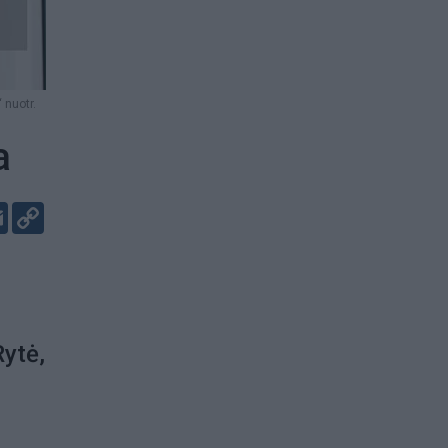
 nuotr.
a
er
kedIn
Email
Copy
Link
Rytė,