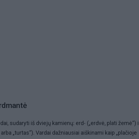
Erdmantė
dai, sudaryti iš dviejų kamienų: erd- („erdvė, plati žemė“) i
rba „turtas“). Vardai dažniausiai aiškinami kaip „plačioje