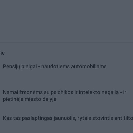
me
Pensijų pinigai - naudotiems automobiliams
Namai žmonėms su psichikos ir intelekto negalia - ir
pietinėje miesto dalyje
Kas tas paslaptingas jaunuolis, rytais stovintis ant tilt