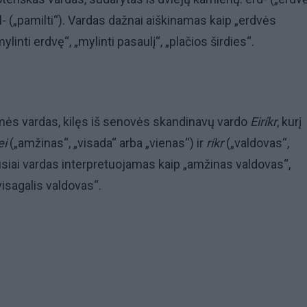
l- („pamilti“). Vardas dažnai aiškinamas kaip „erdvės
linti erdvę“, „mylinti pasaulį“, „plačios širdies“.
mės vardas, kilęs iš senovės skandinavų vardo
Eiríkr
, kurį
ei
(„amžinas“, „visada“ arba „vienas“) ir
ríkr
(„valdovas“,
usiai vardas interpretuojamas kaip „amžinas valdovas“,
visagalis valdovas“.