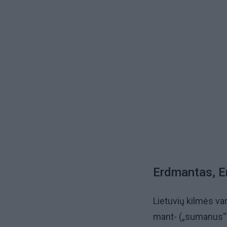
Erdmantas, 
Lietuvių kilmės var
mant- („sumanus“ a