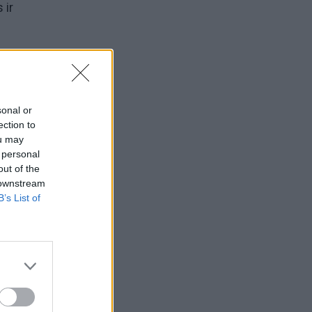
 ir
ip
sonal or
ection to
 ir
ou may
 personal
out of the
 downstream
B’s List of