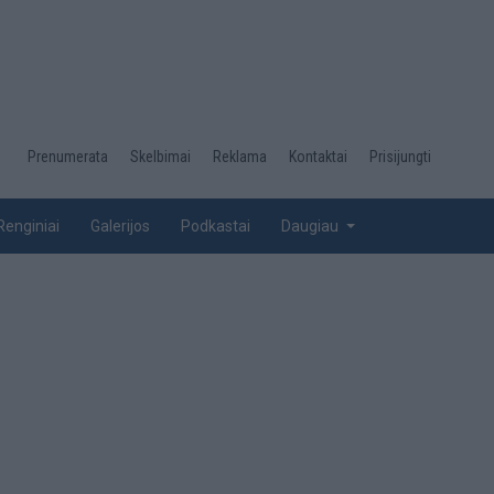
Desktop
Prenumerata
Skelbimai
Reklama
Kontaktai
Prisijungti
menu
top
Renginiai
Galerijos
Podkastai
Daugiau