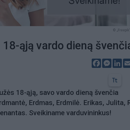
© „Freepik“
18-ąją vardo dieną švenči
Facebook
Messeng
Lin
užės 18-ąją, savo vardo dieną švenčia
dmantė, Erdmas, Erdmilė. Erikas, Julita, 
Venantas. Sveikiname varduvininkus!