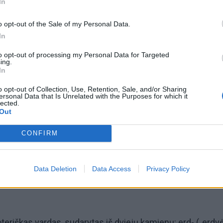
In
o opt-out of the Sale of my Personal Data.
In
to opt-out of processing my Personal Data for Targeted
ing.
omiausi
In
Negrįžo iš Jūros šventės: artimieji laukė dvi savaites
o opt-out of Collection, Use, Retention, Sale, and/or Sharing
ersonal Data that Is Unrelated with the Purposes for which it
lected.
Out
Pelių ir žiurkių baubas: kas graužikus gąsdina labiau ne
CONFIRM
nuodai
Data Deletion
Data Access
Privacy Policy
teriškas vardas, sudarytas iš dviejų kamienų: erd- („erdvė