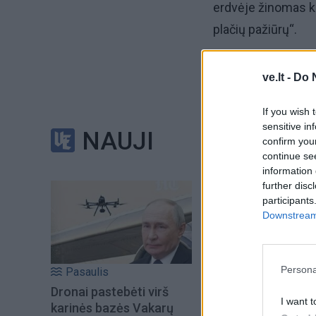
erdvėje žinomas k
plačių pažiūrų“.
Erdmas
ve.lt -
Do 
Lietuvių kilmės va
If you wish 
sensitive in
Erdmantas
, trump
NAUJI
confirm you
mant- („sumanus“
continue se
information 
further disc
participants
Downstream 
Persona
Pasaulis
Dronai pastebėti virš
I want t
karinės bazės Vakarų