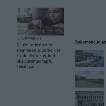
Laisvalaikis
Rekomenduoja
Ši užduotis atrodo
neįmanoma: perkelkite
tik du degtukus, kad
skaičiavimas taptų
teisingas