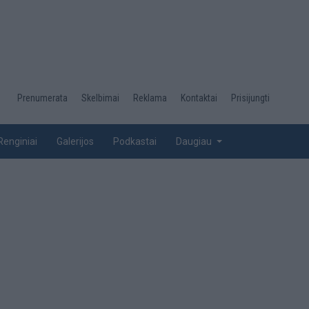
Desktop
Prenumerata
Skelbimai
Reklama
Kontaktai
Prisijungti
menu
top
Renginiai
Galerijos
Podkastai
Daugiau