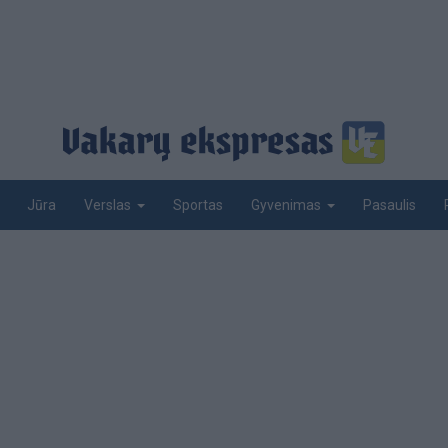
Jūra
Sportas
Pasaulis
Verslas
Gyvenimas