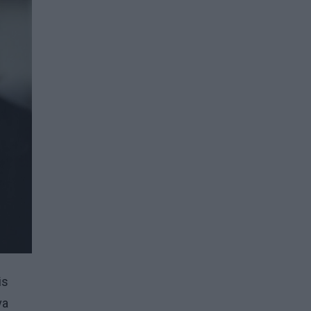
is
va