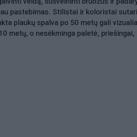
aivinti veidą, sušvelninti bruožus ir padary
u pastebimas. Stilistai ir koloristai sutar
nkta plaukų spalva po 50 metų gali vizualia
10 metų, o nesėkminga paletė, priešingai,
.