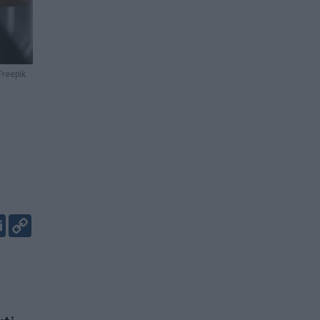
Freepik
er
kedIn
Email
Copy
Link