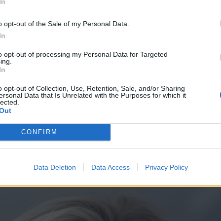
In
i tvarkingumo ir harmonijos.
o opt-out of the Sale of my Personal Data.
In
 ne tendencijos lemia viską, o plaukų spalvos dermė su o
to opt-out of processing my Personal Data for Targeted
is bruožais. Būtent todėl kai kurie klasikiniai atspalviai ta
ing.
In
o opt-out of Collection, Use, Retention, Sale, and/or Sharing
ersonal Data that Is Unrelated with the Purposes for which it
palviai
lected.
Out
nė – švelnus „liftingo“ efektas
CONFIRM
Data Deletion
Data Access
Privacy Policy