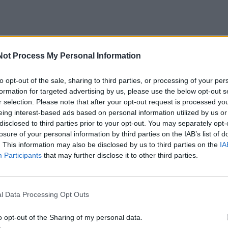
įvaizdžio keitimą, metų pradžia – puikus laikas atsinaujint
Not Process My Personal Information
 atspalvius, kurie ypač sėkmingai atrodo vyresnėms nei 
uos, kurių geriau atsisakyti.
to opt-out of the sale, sharing to third parties, or processing of your per
formation for targeted advertising by us, please use the below opt-out s
r selection. Please note that after your opt-out request is processed y
spalva tokia svarbi po 50 metų?
eing interest-based ads based on personal information utilized by us or
disclosed to third parties prior to your opt-out. You may separately opt-
losure of your personal information by third parties on the IAB’s list of
randa tankį ir skaistumą, o ryškūs kontrastai pradeda dir
. This information may also be disclosed by us to third parties on the
IA
i parinktas atspalvis:
Participants
that may further disclose it to other third parties.
os toną;
l Data Processing Opt Outs
ų ryškumą;
o opt-out of the Sharing of my personal data.