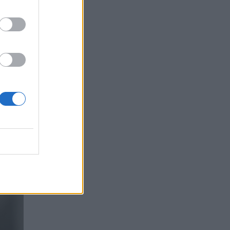
dos
mpa