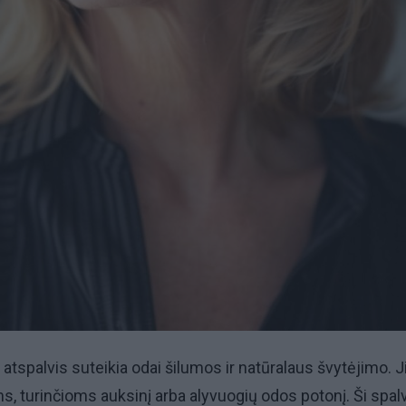
tspalvis suteikia odai šilumos ir natūralaus švytėjimo. J
s, turinčioms auksinį arba alyvuogių odos potonį. Ši spal