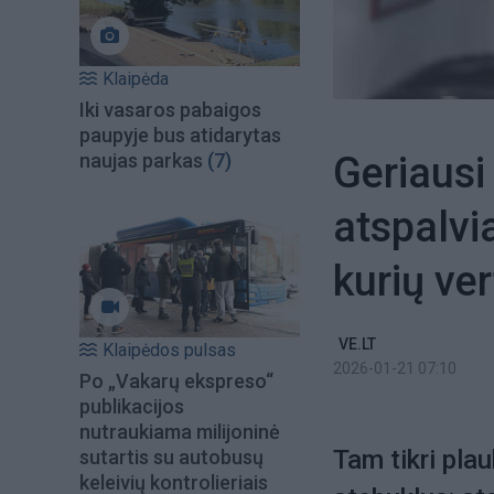
Klaipėda
Iki vasaros pabaigos
paupyje bus atidarytas
Geriausi
naujas parkas
(7)
atspalvia
kurių ver
VE.LT
Klaipėdos pulsas
2026-01-21 07:10
Po „Vakarų ekspreso“
publikacijos
nutraukiama milijoninė
Tam tikri plau
sutartis su autobusų
keleivių kontrolieriais