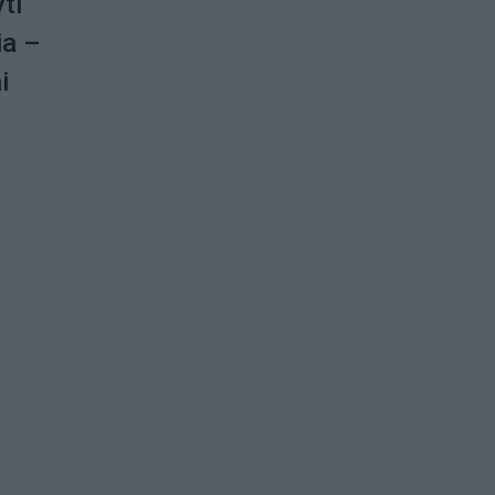
ti
ia –
i