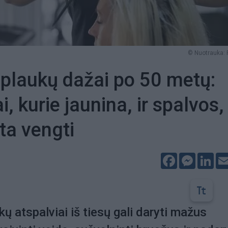
© Nuotrauka: 
 plaukų dažai po 50 metų:
i, kurie jaunina, ir spalvos,
ta vengti
Facebook
Messeng
Lin
kų atspalviai iš tiesų gali daryti mažus