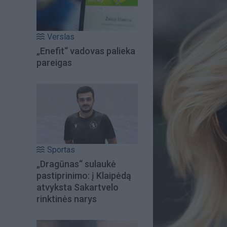
Verslas
„Enefit“ vadovas palieka
pareigas
Sportas
„Dragūnas“ sulaukė
pastiprinimo: į Klaipėdą
atvyksta Sakartvelo
rinktinės narys