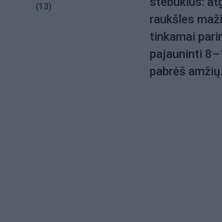
stebuklus: atg
(13)
raukšles mažia
tinkamai pari
pajauninti 8–
pabrėš amžių