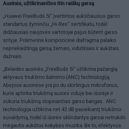
Ausinės, užtikrinančios itin raiškų garsą
„
Huawei
FreeBuds
5i“
įvertintos
aukščiausius
garso
standartus
žyminčiu
„Hi-Res“
sertifikatu
, todėl
didžiausias naujoves vartotojai pajus būtent garso
srityje.
Polimerinė kompozicinė diafragma palaiko
nepriekaištingą garsą žemais, vidutiniais ir aukštais
dažniais.
„Belaidės ausinės „
FreeBuds
5i
“ užtikrina pažangią
aktyvaus triukšmo šalinimo (ANC) technologiją.
Abejose ausinėse yra po du skirtingus mikrofonus,
kurie aptinka triukšmą ausies viduje bei išorėje ir
sukuria triukšmą slopinančias garso bangas.
ANC
technologija
užtikrina
net 42 dB pasiekiantį
triukšmo
suvaldymą
,
todėl
iš išorės sklindantys
garsai
netrukdo
mėgautis aukštos kokybės muzika.
Be to, efektyvus