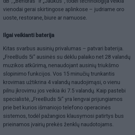
dB
“, „Bendras“ ir „Jaukus“, todėl technologija veikia
vienodai gerai skirtingose aplinkose –
judriame oro
uoste, restorane, biure ar namuose.
Ilgai veikianti baterija
Kitas svarbus ausinių privalumas – patvari baterija.
„
FreeBuds
5i
“ ausinės su dėklu palaiko net
28
valandų
muzikos atkūrimą, nenaudojant ausinių triukšmo
slopinimo funkcijos. Vos
15
minučių trunkantis
krovimas užtikrina 4 valandų naudojimąsi, o vienu
pilnu įkrovimu jos veikia iki 7.
5
valandų.
Kaip pastebi
specialistė,
„
FreeBuds
5i
“
yra lengvai prijungiamos
prie bet kurios išmaniojo telefono operacinės
sistemos, todėl pažangios klausymosi patirtys bus
prieinamos įvairių prekės ženklų naudotojams.