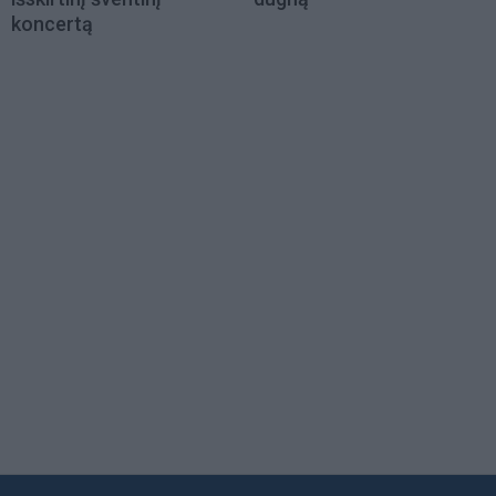
koncertą
Load
More