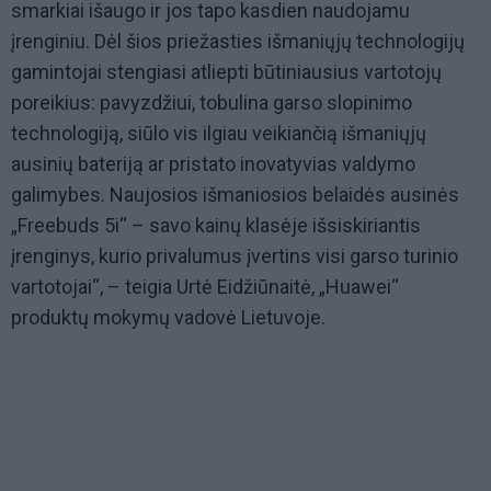
smarkiai išaugo ir jos tapo kasdien naudojamu
įrenginiu. Dėl šios priežasties išmaniųjų technologijų
gamintojai stengiasi atliepti būtiniausius vartotojų
poreikius: pavyzdžiui, tobulina garso slopinimo
technologiją, siūlo vis ilgiau veikiančią išmaniųjų
ausinių bateriją ar pristato inovatyvias valdymo
galimybes. Naujosios išmaniosios belaidės ausinės
„Freebuds
5i
“ – savo kainų klasėje išsiskiriantis
įrenginys, kurio privalumus įvertins visi garso turinio
vartotojai“, – teigia Urtė Eidžiūnaitė, „Huawei“
produktų mokymų vadovė Lietuvoje.