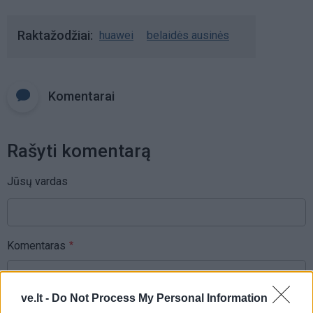
Raktažodžiai
huawei
belaidės ausinės
Komentarai
Rašyti komentarą
Jūsų vardas
Komentaras
ve.lt -
Do Not Process My Personal Information