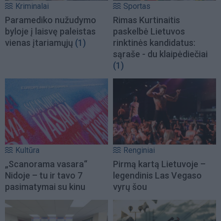
Kriminalai
Sportas
Paramediko nužudymo
Rimas Kurtinaitis
byloje į laisvę paleistas
paskelbė Lietuvos
vienas įtariamųjų
(1)
rinktinės kandidatus:
sąraše - du klaipėdiečiai
(1)
Kultūra
Renginiai
„Scanorama vasara“
Pirmą kartą Lietuvoje –
Nidoje – tu ir tavo 7
legendinis Las Vegaso
pasimatymai su kinu
vyrų šou