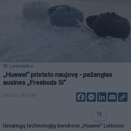
Laisvalaikis
„Huawei“ pristato naujovę - pažangias
ausines „Freebuds 5i“
Facebook
Messenger
LinkedIn
Email
C
2023-01-24 10:08
L
Išmaniųjų technologijų bendrovė „Huawei“ Lietuvos