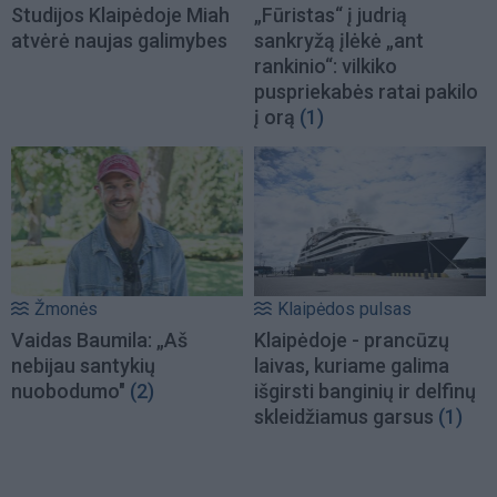
Studijos Klaipėdoje Miah
„Fūristas“ į judrią
atvėrė naujas galimybes
sankryžą įlėkė „ant
rankinio“: vilkiko
puspriekabės ratai pakilo
į orą
(1)
Žmonės
Klaipėdos pulsas
Vaidas Baumila: „Aš
Klaipėdoje - prancūzų
nebijau santykių
laivas, kuriame galima
nuobodumo"
(2)
išgirsti banginių ir delfinų
skleidžiamus garsus
(1)