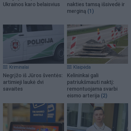
Ukrainos karo belaisvius
nakties tamsą išsivedė ir
merginą
(1)
Kriminalai
Klaipėda
Negrįžo iš Jūros šventės:
Kelininkai gali
artimieji laukė dvi
patriukšmauti naktį:
savaites
remontuojama svarbi
eismo arterija
(2)