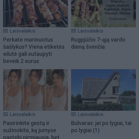
Laisvalaikis
Laisvalaikis
Perkate marinuotus
Rugpjūčio 7-ąją vardo
šašlykus? Viena etiketės
dieną švenčia
eilutė gali sutaupyti
beveik 2 eurus
Laisvalaikis
Laisvalaikis
Pasirinkite gestą ir
Bulvaras: jei po lygiai, tai
sužinokite, ką jumyse
po lygiai
(1)
pastebi pirmiausia, bet