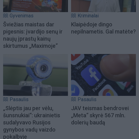
Gyvenimas
Kriminalai
Šviežias maistas dar
Klaipėdoje dingo
pigesnis: įvardijo senų ir
nepilnametis. Gal matėte?
naujų įprastų kainų
skirtumus „Maximoje“
Pasaulis
Pasaulis
„Slėptis jau per vėlu,
JAV teismas bendrovei
šunsnukiai“: ukrainietis
„Meta“ skyrė 567 mln.
sudalyvavo Rusijos
dolerių baudą
gynybos vadų vaizdo
pokalbyje