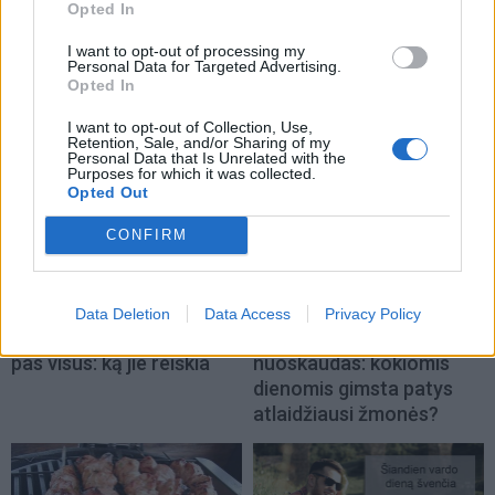
Opted In
I want to opt-out of processing my
Personal Data for Targeted Advertising.
Opted In
TAIP PAT SKAITYKITE
I want to opt-out of Collection, Use,
Retention, Sale, and/or Sharing of my
Personal Data that Is Unrelated with the
Purposes for which it was collected.
Opted Out
CONFIRM
Laisvalaikis
Laisvalaikis
Data Deletion
Data Access
Privacy Policy
Šie ženklai delne yra ne
Greitai atleidžia visas
pas visus: ką jie reiškia
nuoskaudas: kokiomis
dienomis gimsta patys
atlaidžiausi žmonės?