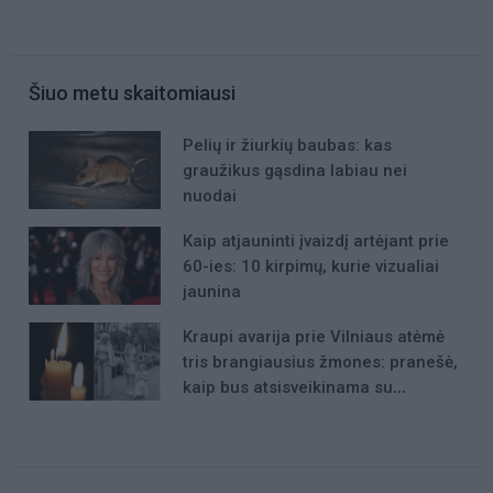
Šiuo metu skaitomiausi
Pelių ir žiurkių baubas: kas
graužikus gąsdina labiau nei
nuodai
Kaip atjauninti įvaizdį artėjant prie
60-ies: 10 kirpimų, kurie vizualiai
jaunina
Kraupi avarija prie Vilniaus atėmė
tris brangiausius žmones: pranešė,
kaip bus atsisveikinama su
mergaite, jos mama ir močiute