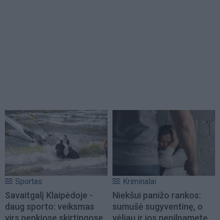
Sportas
Kriminalai
Savaitgalį Klaipėdoje -
Niekšui panižo rankos:
daug sporto: veiksmas
sumušė sugyventinę, o
virs penkiose skirtingose
vėliau ir jos nepilnametę