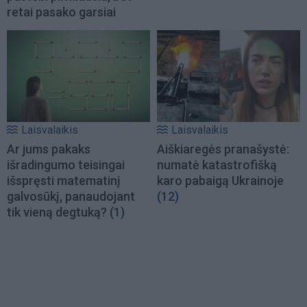
retai pasako garsiai
Laisvalaikis
Laisvalaikis
Ar jums pakaks
Aiškiaregės pranašystė:
išradingumo teisingai
numatė katastrofišką
išspręsti matematinį
karo pabaigą Ukrainoje
galvosūkį, panaudojant
(12)
tik vieną degtuką?
(1)