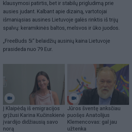
klausymosi patirtis, bet ir stabilų prigludimą prie
ausies judant.
Kalbant apie dizainą, vartotojai
išmaniąsias ausines Lietuvoje galės rinktis iš trijų
spalvų: keramikinės baltos, melsvos ir ūko juodos.
„
FreeBuds
5i
“
belaidžių ausinių kaina Lietuvoje
prasideda nuo 79 Eur.
Į Klaipėdą iš emigracijos
Jūros šventę anksčiau
grįžusi Karina Kučinskienė
puošęs Anatolijus
įvardijo didžiausią savo
Klemencovas: gal jau
norą
užtenka