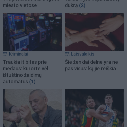
miesto vietose
dukrą
(2)
Kriminalai
Laisvalaikis
Traukia it bites prie
Šie ženklai delne yra ne
medaus: kurorte vėl
pas visus: ką jie reiškia
ištuštino žaidimų
automatus
(1)