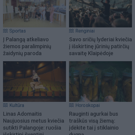
Sportas
Renginiai
Į Palangą atkeliavo
Savo sričių lyderiai kviečia
žiemos paralimpinių
į išskirtinę jūrinių patirčių
žaidynių paroda
savaitę Klaipėdoje
Kultūra
Horoskopai
Linas Adomaitis
Rauginti agurkai bus
Naujuosius metus kviečia
traškūs visą žiemą:
sutikti Palangoje: ruošia
įdėkite tai į stiklainio
išskirtinį šventinį
dugną