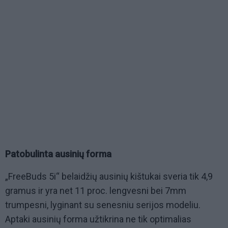
Patobulinta ausinių forma
„
FreeBuds
5i
“
belaidžių
a
usinių
kištukai sveria tik
4
,9
gramus ir yra net 11 proc. lengvesni bei 7mm
trumpesni, lyginant su senesniu serijos modeliu.
Aptaki ausinių forma užtikrina ne tik optimalias