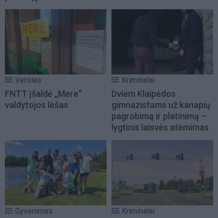
Verslas
Kriminalai
FNTT įšaldė „Mere“
Dviem Klaipėdos
valdytojos lėšas
gimnazistams už kanapių
pagrobimą ir platinimą –
lygtinis laisvės atėmimas
Gyvenimas
Kriminalai