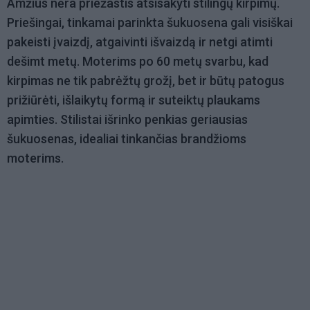
Amžius nėra priežastis atsisakyti stilingų kirpimų.
Priešingai, tinkamai parinkta šukuosena gali visiškai
pakeisti įvaizdį, atgaivinti išvaizdą ir netgi atimti
dešimt metų. Moterims po 60 metų svarbu, kad
kirpimas ne tik pabrėžtų grožį, bet ir būtų patogus
prižiūrėti, išlaikytų formą ir suteiktų plaukams
apimties. Stilistai išrinko penkias geriausias
šukuosenas, idealiai tinkančias brandžioms
moterims.