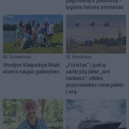
pagrobimą ir platinimą –
lygtinis laisvės atėmimas
Gyvenimas
Kriminalai
Studijos Klaipėdoje Miah
„Fūristas“ į judrią
atvėrė naujas galimybes
sankryžą įlėkė „ant
rankinio“: vilkiko
puspriekabės ratai pakilo
į orą