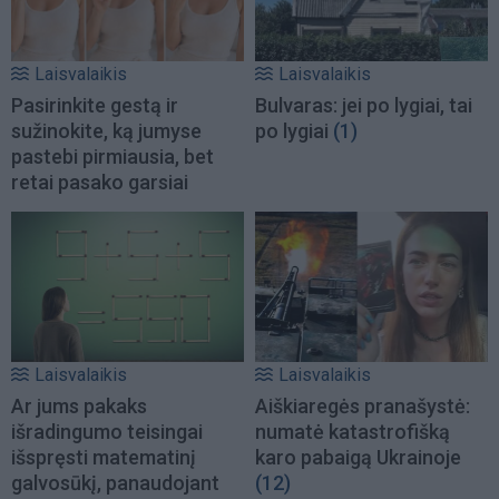
Laisvalaikis
Laisvalaikis
Pasirinkite gestą ir
Bulvaras: jei po lygiai, tai
sužinokite, ką jumyse
po lygiai
(1)
pastebi pirmiausia, bet
retai pasako garsiai
Laisvalaikis
Laisvalaikis
Ar jums pakaks
Aiškiaregės pranašystė:
išradingumo teisingai
numatė katastrofišką
išspręsti matematinį
karo pabaigą Ukrainoje
galvosūkį, panaudojant
(12)