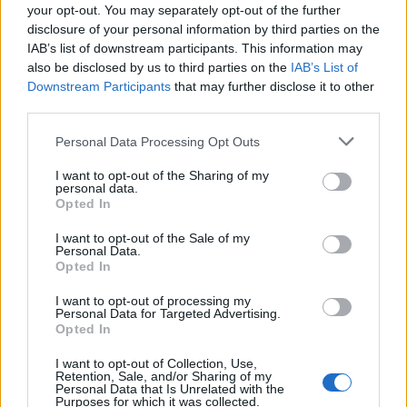
your opt-out. You may separately opt-out of the further
disclosure of your personal information by third parties on the
Komentaras
IAB’s list of downstream participants. This information may
also be disclosed by us to third parties on the
IAB’s List of
Downstream Participants
that may further disclose it to other
third parties.
Personal Data Processing Opt Outs
I want to opt-out of the Sharing of my
personal data.
Opted In
This site is protected by
I want to opt-out of the Sale of my
Sutinku su
taisyklėmis
Personal Data.
reCAPTCHA and the Google
Opted In
Privacy Policy
and
Terms of
Service
apply.
I want to opt-out of processing my
Personal Data for Targeted Advertising.
Opted In
I want to opt-out of Collection, Use,
Retention, Sale, and/or Sharing of my
Personal Data that Is Unrelated with the
Purposes for which it was collected.