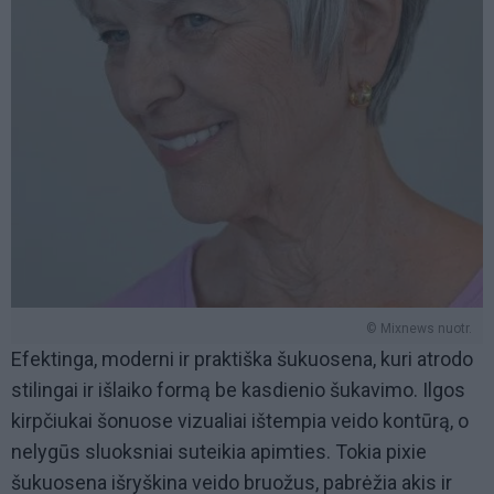
© Mixnews nuotr.
Efektinga, moderni ir praktiška šukuosena, kuri atrodo
stilingai ir išlaiko formą be kasdienio šukavimo. Ilgos
kirpčiukai šonuose vizualiai ištempia veido kontūrą, o
nelygūs sluoksniai suteikia apimties. Tokia pixie
šukuosena išryškina veido bruožus, pabrėžia akis ir