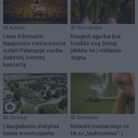
Kultūra
Horoskopai
Linas Adomaitis
Rauginti agurkai bus
Naujuosius metus kviečia
traškūs visą žiemą:
sutikti Palangoje: ruošia
įdėkite tai į stiklainio
išskirtinį šventinį
dugną
koncertą
Verslas
Kriminalai
Į daugiabučio statybas
Nelaukti svečiai išėjo ne
kaime investuojantis
tik su „lauktuvėmis“: į