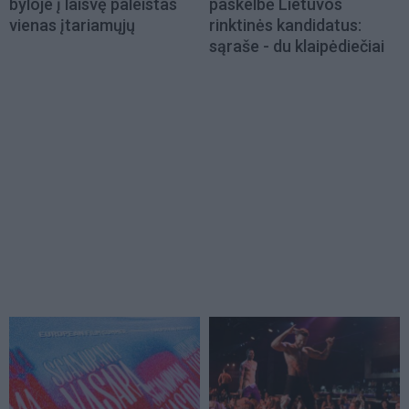
byloje į laisvę paleistas
paskelbė Lietuvos
vienas įtariamųjų
rinktinės kandidatus:
sąraše - du klaipėdiečiai