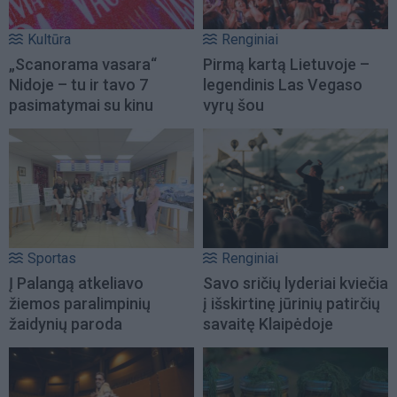
Kultūra
Renginiai
„Scanorama vasara“
Pirmą kartą Lietuvoje –
Nidoje – tu ir tavo 7
legendinis Las Vegaso
pasimatymai su kinu
vyrų šou
Sportas
Renginiai
Į Palangą atkeliavo
Savo sričių lyderiai kviečia
žiemos paralimpinių
į išskirtinę jūrinių patirčių
žaidynių paroda
savaitę Klaipėdoje