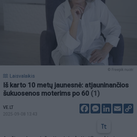
© Freepik nuotr.
Laisvalaikis
Iš karto 10 metų jaunesnė: atjauninančios
šukuosenos moterims po 60
(1)
Facebook
Messenger
LinkedIn
Email
C
VE.LT
L
2025-09-08 13:43