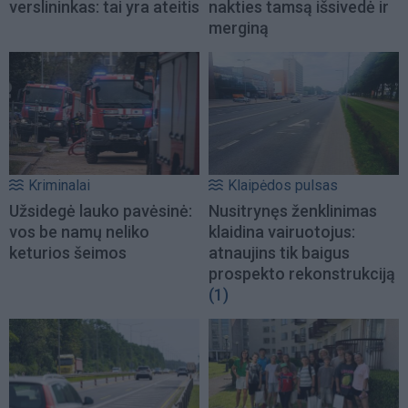
verslininkas: tai yra ateitis
nakties tamsą išsivedė ir
merginą
Kriminalai
Klaipėdos pulsas
Užsidegė lauko pavėsinė:
Nusitrynęs ženklinimas
vos be namų neliko
klaidina vairuotojus:
keturios šeimos
atnaujins tik baigus
prospekto rekonstrukciją
(1)