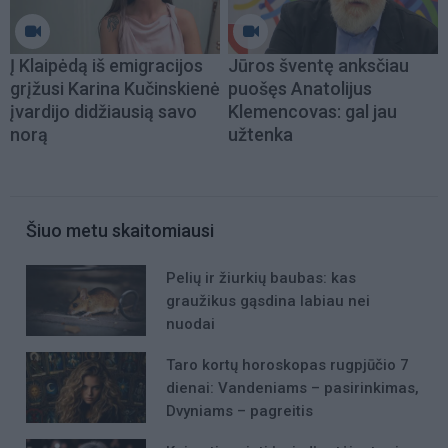
Į Klaipėdą iš emigracijos
Jūros šventę anksčiau
grįžusi Karina Kučinskienė
puošęs Anatolijus
įvardijo didžiausią savo
Klemencovas: gal jau
norą
užtenka
Šiuo metu skaitomiausi
Pelių ir žiurkių baubas: kas
graužikus gąsdina labiau nei
nuodai
Taro kortų horoskopas rugpjūčio 7
dienai: Vandeniams – pasirinkimas,
Dvyniams – pagreitis