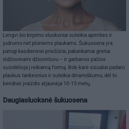
Lengvi šio kirpimo sluoksniai suteikia apimties ir
judrumo net ploniems plaukams. Šukuosena yra
patogi kasdieninei priežiūrai, pakankamai greitai
išdžiovinami džiovintuvu – ir garbanos pačios
susidėlioja į reikiamą formą. Bob-karė vizualiai padaro
plaukus tankesnius ir suteikia dinamiškumo, dėl to
bendras įvaizdis atjaunėja 10-15 metų.
Daugiasluoksnė šukuosena