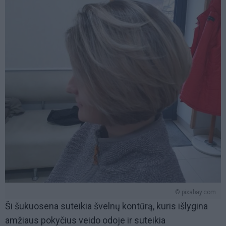
© pixabay.com
Ši šukuosena suteikia švelnų kontūrą, kuris išlygina
amžiaus pokyčius veido odoje ir suteikia