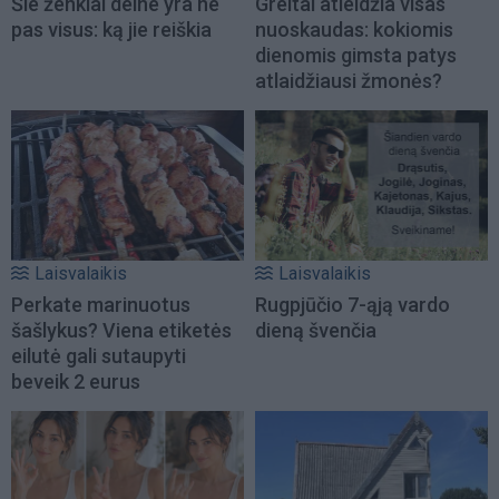
Šie ženklai delne yra ne
Greitai atleidžia visas
pas visus: ką jie reiškia
nuoskaudas: kokiomis
dienomis gimsta patys
atlaidžiausi žmonės?
Laisvalaikis
Laisvalaikis
Perkate marinuotus
Rugpjūčio 7-ąją vardo
šašlykus? Viena etiketės
dieną švenčia
eilutė gali sutaupyti
beveik 2 eurus