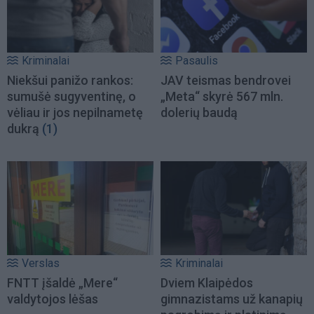
Kriminalai
Pasaulis
Niekšui panižo rankos:
JAV teismas bendrovei
sumušė sugyventinę, o
„Meta“ skyrė 567 mln.
vėliau ir jos nepilnametę
dolerių baudą
dukrą
(1)
Verslas
Kriminalai
FNTT įšaldė „Mere“
Dviem Klaipėdos
valdytojos lėšas
gimnazistams už kanapių