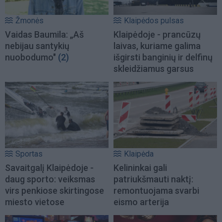
Žmonės
Klaipėdos pulsas
Vaidas Baumila: „Aš
Klaipėdoje - prancūzų
nebijau santykių
laivas, kuriame galima
nuobodumo"
(2)
išgirsti banginių ir delfinų
skleidžiamus garsus
Sportas
Klaipėda
Savaitgalį Klaipėdoje -
Kelininkai gali
daug sporto: veiksmas
patriukšmauti naktį:
virs penkiose skirtingose
remontuojama svarbi
miesto vietose
eismo arterija