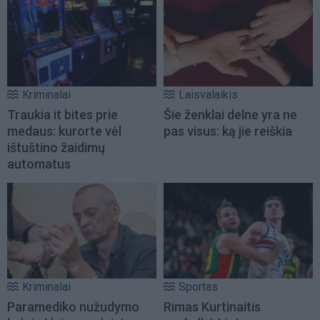
Kriminalai
Laisvalaikis
Traukia it bites prie
Šie ženklai delne yra ne
medaus: kurorte vėl
pas visus: ką jie reiškia
ištuštino žaidimų
automatus
Kriminalai
Sportas
Paramediko nužudymo
Rimas Kurtinaitis