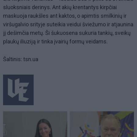
sluoksniais derinys. Ant akių krentantys kirpčiai
maskuoja raukšles ant kaktos, o apimtis smilkinių ir
viršugalvio srityje suteikia veidui šviežumo ir atjaunina
jį dešimčia metų. Ši šukuosena sukuria tankių, sveikų
plaukų iliuziją ir tinka įvairių formų veidams.
Šaltinis: tsn.ua