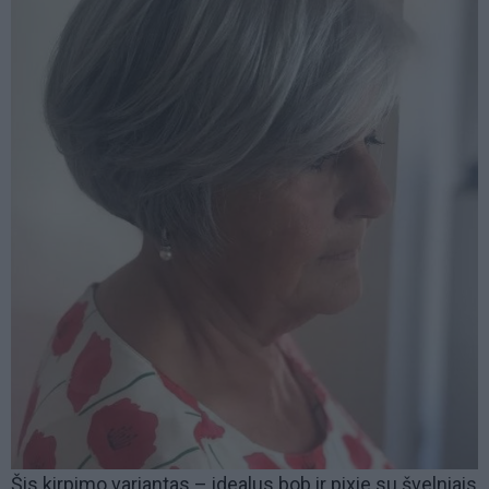
Šis kirpimo variantas – idealus bob ir pixie su švelniais