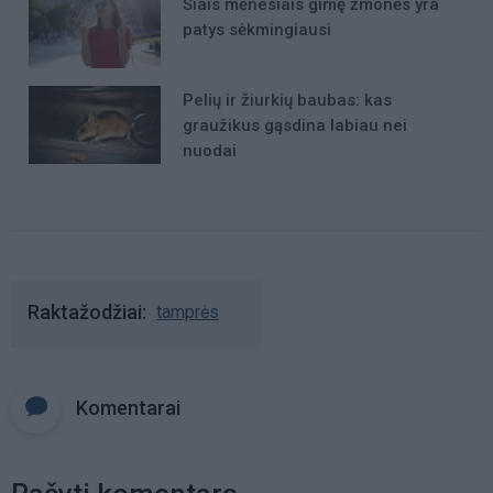
Šiais mėnesiais gimę žmonės yra
patys sėkmingiausi
Pelių ir žiurkių baubas: kas
graužikus gąsdina labiau nei
nuodai
Raktažodžiai
tamprės
Komentarai