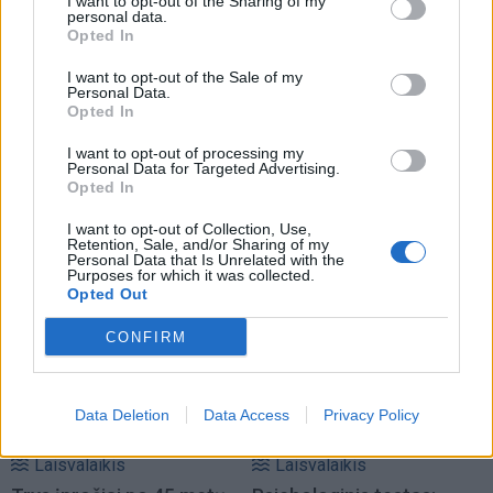
I want to opt-out of the Sharing of my
personal data.
Opted In
I want to opt-out of the Sale of my
Personal Data.
Opted In
Laisvalaikis
Laisvalaikis
I want to opt-out of processing my
Personal Data for Targeted Advertising.
Magnetinė audra
Ko nereikėtų daryti po
Opted In
rugpjūčio 8 dieną: kokia
vakarienės:
jos galia
gastroenterologai davė
I want to opt-out of Collection, Use,
Retention, Sale, and/or Sharing of my
tris patarimus sveikam
Personal Data that Is Unrelated with the
virškinimui
Purposes for which it was collected.
Opted Out
CONFIRM
Data Deletion
Data Access
Privacy Policy
Laisvalaikis
Laisvalaikis