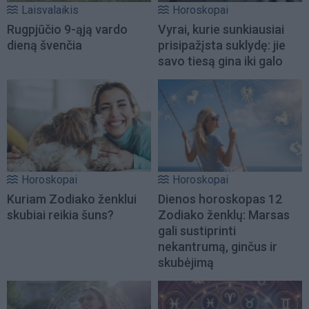
Laisvalaikis
Horoskopai
Rugpjūčio 9-ąją vardo
Vyrai, kurie sunkiausiai
dieną švenčia
prisipažįsta suklydę: jie
savo tiesą gina iki galo
Horoskopai
Horoskopai
Kuriam Zodiako ženklui
Dienos horoskopas 12
skubiai reikia šuns?
Zodiako ženklų: Marsas
gali sustiprinti
nekantrumą, ginčus ir
skubėjimą