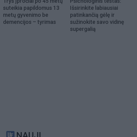
Trys įpročiai po 45 metų
Psichologinis testas:
suteikia papildomus 13
Išsirinkite labiausiai
metų gyvenimo be
patinkančią gėlę ir
demencijos – tyrimas
sužinokite savo vidinę
supergalią
NAUJI