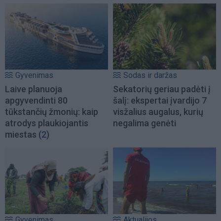
Gyvenimas
Sodas ir daržas
Laive planuoja
Sekatorių geriau padėti į
apgyvendinti 80
šalį: ekspertai įvardijo 7
tūkstančių žmonių: kaip
visžalius augalus, kurių
atrodys plaukiojantis
negalima genėti
miestas
(2)
Gyvenimas
Aktualijos