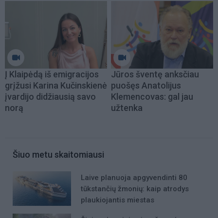
Į Klaipėdą iš emigracijos
Jūros šventę anksčiau
grįžusi Karina Kučinskienė
puošęs Anatolijus
įvardijo didžiausią savo
Klemencovas: gal jau
norą
užtenka
Šiuo metu skaitomiausi
Laive planuoja apgyvendinti 80
tūkstančių žmonių: kaip atrodys
plaukiojantis miestas