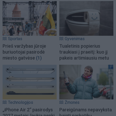
Sportas
Gyvenimas
Prieš varžybas jūroje
Tualetinis popierius
buriuotojai pasirodė
traukiasi į praeitį: kuo jį
miesto gatvėse
(1)
pakeis artimiausiu metu
Technologijos
Žmonės
„iPhone Air 2“ pasirodys
Pareigūnams nepavyksta
2027 metais: laukia penki
baigti narkotikų