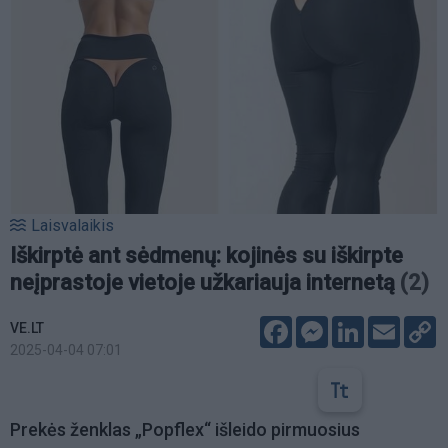
Laisvalaikis
Iškirptė ant sėdmenų: kojinės su iškirpte
neįprastoje vietoje užkariauja internetą
(2)
Facebook
Messenger
LinkedIn
Email
C
VE.LT
L
2025-04-04 07:01
Prekės ženklas „Popflex“ išleido pirmuosius