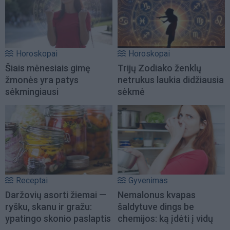
Horoskopai
Horoskopai
Šiais mėnesiais gimę
Trijų Zodiako ženklų
žmonės yra patys
netrukus laukia didžiausia
sėkmingiausi
sėkmė
Receptai
Gyvenimas
Daržovių asorti žiemai —
Nemalonus kvapas
ryšku, skanu ir gražu:
šaldytuve dings be
ypatingo skonio paslaptis
chemijos: ką įdėti į vidų