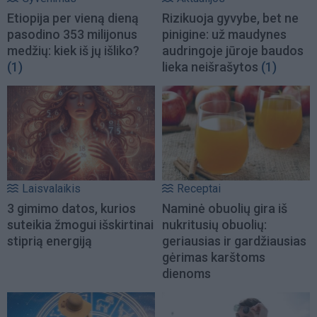
Etiopija per vieną dieną
Rizikuoja gyvybe, bet ne
pasodino 353 milijonus
pinigine: už maudynes
medžių: kiek iš jų išliko?
audringoje jūroje baudos
(1)
lieka neišrašytos
(1)
Laisvalaikis
Receptai
3 gimimo datos, kurios
Naminė obuolių gira iš
suteikia žmogui išskirtinai
nukritusių obuolių:
stiprią energiją
geriausias ir gardžiausias
gėrimas karštoms
dienoms