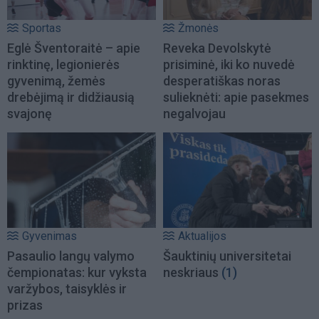
Sportas
Žmonės
Eglė Šventoraitė – apie
Reveka Devolskytė
rinktinę, legionierės
prisiminė, iki ko nuvedė
gyvenimą, žemės
desperatiškas noras
drebėjimą ir didžiausią
sulieknėti: apie pasekmes
svajonę
negalvojau
Gyvenimas
Aktualijos
Pasaulio langų valymo
Šauktinių universitetai
čempionatas: kur vyksta
neskriaus
(1)
varžybos, taisyklės ir
prizas