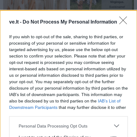
Laisvalaikis
Laisvalaikis
ve.lt -
Do Not Process My Personal Information
Kūno kalbos testas:
Rugpjūčio 9-ąją vardo
pasirinkite gestą ir
dieną švenčia
If you wish to opt-out of the sale, sharing to third parties, or
sužinokite, kas trukdo
processing of your personal or sensitive information for
atsipalaiduoti
targeted advertising by us, please use the below opt-out
section to confirm your selection. Please note that after your
opt-out request is processed you may continue seeing
interest-based ads based on personal information utilized by
us or personal information disclosed to third parties prior to
your opt-out. You may separately opt-out of the further
disclosure of your personal information by third parties on the
IAB’s list of downstream participants. This information may
also be disclosed by us to third parties on the
IAB’s List of
Laisvalaikis
Laisvalaikis
Downstream Participants
that may further disclose it to other
3 gimimo datos, kurios
Kas nutiks organizmui, jei
third parties.
suteikia žmogui išskirtinai
alų gersite kiekvieną
stiprią energiją
dieną
(1)
Personal Data Processing Opt Outs