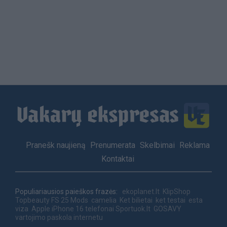
Load
More
Footer
Pranešk naujieną
Prenumerata
Skelbimai
Reklama
menu
Kontaktai
Populiariausios paieškos frazės:
ekoplanet.lt
KlipShop
Topbeauty
FS 25 Mods
camelia
Ket bilietai
ket testai
esta
viza
Apple iPhone 16 telefonai
Sportuok.lt
GOSAVY
vartojimo paskola internetu