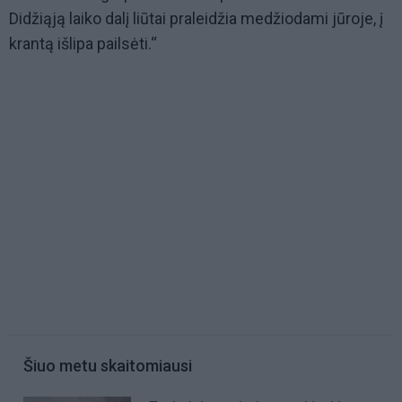
Didžiąją laiko dalį liūtai praleidžia medžiodami jūroje, į
krantą išlipa pailsėti.“
Šiuo metu skaitomiausi