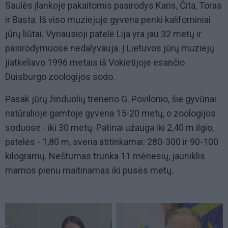
Saulės įlankoje pakaitomis pasirodys Karis, Čita, Toras
ir Basta. Iš viso muziejuje gyvena penki kaliforniniai
jūrų liūtai. Vyriausioji patelė Lija yra jau 32 metų ir
pasirodymuose nedalyvauja. Į Lietuvos jūrų muziejų
jiatkeliavo 1996 metais iš Vokietijoje esančio
Duisburgo zoologijos sodo.
Pasak jūrų žinduolių trenerio G. Povilonio, šie gyvūnai
natūralioje gamtoje gyvena 15-20 metų, o zoologijos
soduose - iki 30 metų. Patinai užauga iki 2,40 m ilgio,
patelės - 1,80 m, sveria atitinkamai: 280-300 ir 90-100
kilogramų. Neštumas trunka 11 mėnesių, jauniklis
mamos pienu maitinamas iki pusės metų.