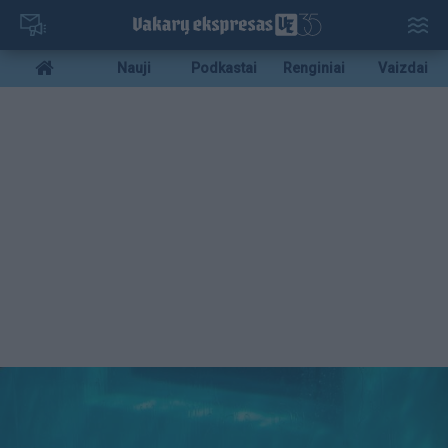
Pereiti
į
pagrindinį
Mobile
Nauji
Podkastai
Renginiai
Vaizdai
turinį
menu
bottom