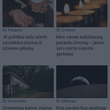
Pasaulis
Žmonės
JK politikai siūlo atimti
Mirė vienas aukščiausių
socialinius būstus iš
pasaulio žmonių – jauno
užsienio piliečių
vyro mirtis sukrėtė
gerbėjus
Gyvenimas
Mokslas
Gyvenimas kaime: mažos
Kita savaitė bus ypatinga: