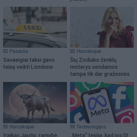
Pasaulis
Horoskopai
Savaeigiai taksi gavo
Šių Zodiako ženklų
teisę veikti Londone
moterys sendamos
tampa tik dar gražesnės
Horoskopai
Technologijos
Vaikas Jautis: ramybė,
„Meta“ teigia, kad jos DI