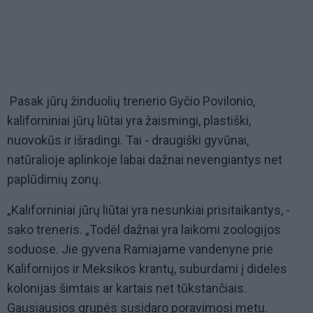
Pasak jūrų žinduolių trenerio Gyčio Povilonio,
kaliforniniai jūrų liūtai yra žaismingi, plastiški,
nuovokūs ir išradingi. Tai - draugiški gyvūnai,
natūralioje aplinkoje labai dažnai nevengiantys net
paplūdimių zonų.
„Kaliforniniai jūrų liūtai yra nesunkiai prisitaikantys, -
sako treneris. „Todėl dažnai yra laikomi zoologijos
soduose. Jie gyvena Ramiajame vandenyne prie
Kalifornijos ir Meksikos krantų, suburdami į dideles
kolonijas šimtais ar kartais net tūkstančiais.
Gausiausios grupės susidaro poravimosi metu.