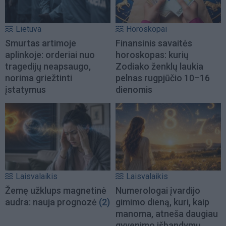
Lietuva
Horoskopai
Smurtas artimoje
Finansinis savaitės
aplinkoje: orderiai nuo
horoskopas: kurių
tragedijų neapsaugo,
Zodiako ženklų laukia
norima griežtinti
pelnas rugpjūčio 10–16
įstatymus
dienomis
Laisvalaikis
Laisvalaikis
Žemę užklups magnetinė
Numerologai įvardijo
audra: nauja prognozė
(2)
gimimo dieną, kuri, kaip
manoma, atneša daugiau
gyvenimo išbandymų