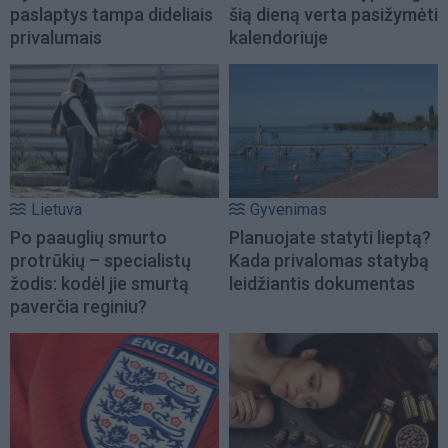
paslaptys tampa dideliais
šią dieną verta pasižymėti
privalumais
kalendoriuje
Lietuva
Gyvenimas
Po paauglių smurto
Planuojate statyti lieptą?
protrūkių – specialistų
Kada privalomas statybą
žodis: kodėl jie smurtą
leidžiantis dokumentas
paverčia reginiu?