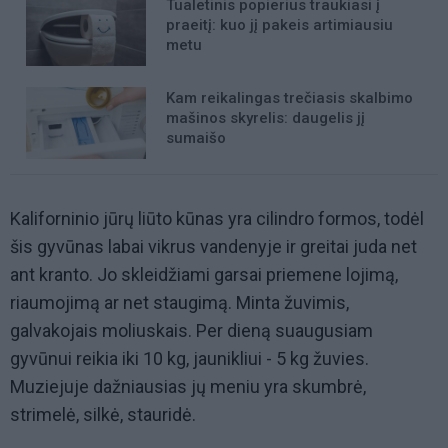
Tualetinis popierius traukiasi į
praeitį: kuo jį pakeis artimiausiu
metu
Kam reikalingas trečiasis skalbimo
mašinos skyrelis: daugelis jį
sumaišo
Kaliforninio jūrų liūto kūnas yra cilindro formos, todėl
šis gyvūnas labai vikrus vandenyje ir greitai juda net
ant kranto. Jo skleidžiami garsai priemene lojimą,
riaumojimą ar net staugimą. Minta žuvimis,
galvakojais moliuskais. Per dieną suaugusiam
gyvūnui reikia iki 10 kg, jaunikliui - 5 kg žuvies.
Muziejuje dažniausias jų meniu yra skumbrė,
strimelė, silkė, stauridė.