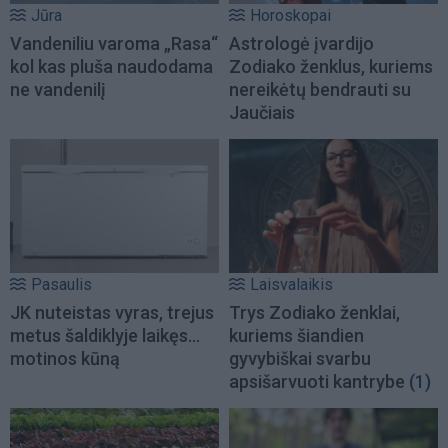
Jūra
Horoskopai
Vandeniliu varoma „Rasa“
Astrologė įvardijo
kol kas pluša naudodama
Zodiako ženklus, kuriems
ne vandenilį
nereikėtų bendrauti su
Jaučiais
Pasaulis
Laisvalaikis
JK nuteistas vyras, trejus
Trys Zodiako ženklai,
metus šaldiklyje laikęs...
kuriems šiandien
motinos kūną
gyvybiškai svarbu
apsišarvuoti kantrybe
(1)