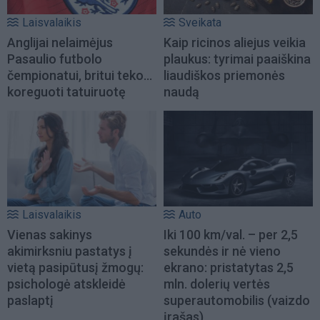
Laisvalaikis
Sveikata
Anglijai nelaimėjus
Kaip ricinos aliejus veikia
Pasaulio futbolo
plaukus: tyrimai paaiškina
čempionatui, britui teko...
liaudiškos priemonės
koreguoti tatuiruotę
naudą
Laisvalaikis
Auto
Vienas sakinys
Iki 100 km/val. – per 2,5
akimirksniu pastatys į
sekundės ir nė vieno
vietą pasipūtusį žmogų:
ekrano: pristatytas 2,5
psichologė atskleidė
mln. dolerių vertės
paslaptį
superautomobilis (vaizdo
įrašas)