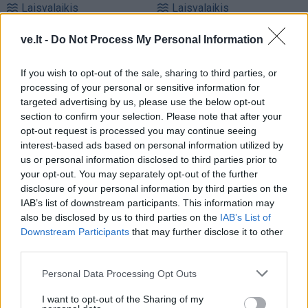
Laisvalaikis
Laisvalaikis
Anglijai nelaimėjus
Vienas sakinys
ve.lt -
Do Not Process My Personal Information
Pasaulio futbolo
akimirksniu pastatys į
čempionatui, britui teko...
vietą pasipūtusį žmogų:
If you wish to opt-out of the sale, sharing to third parties, or
koreguoti tatuiruotę
psichologė atskleidė
processing of your personal or sensitive information for
paslaptį
targeted advertising by us, please use the below opt-out
section to confirm your selection. Please note that after your
opt-out request is processed you may continue seeing
interest-based ads based on personal information utilized by
us or personal information disclosed to third parties prior to
your opt-out. You may separately opt-out of the further
disclosure of your personal information by third parties on the
IAB’s list of downstream participants. This information may
Laisvalaikis
Laisvalaikis
also be disclosed by us to third parties on the
IAB’s List of
Žemę užklups magnetinė
Numerologai įvardijo
Downstream Participants
that may further disclose it to other
audra: nauja prognozė
(2)
gimimo dieną, kuri, kaip
third parties.
manoma, atneša daugiau
Personal Data Processing Opt Outs
gyvenimo išbandymų
I want to opt-out of the Sharing of my