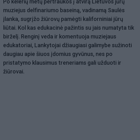
Po kelerių metų pertraukos į atvirą Lietuvos jūrų
muziejus delfinariumo baseiną, vadinamą Saulės
įlanka, sugrįžo žiūrovų pamėgti kaliforniniai jūrų
liūtai. Kol kas edukacinė pažintis su jais numatyta tik
birželį. Renginį veda ir komentuoja muziejaus
edukatoriai, Lankytojai džiaugiasi galimybe sužinoti
daugiau apie šiuos įdomius gyvūnus, nes po
pristatymo klausimus treneriams gali užduoti ir
žiūrovai.