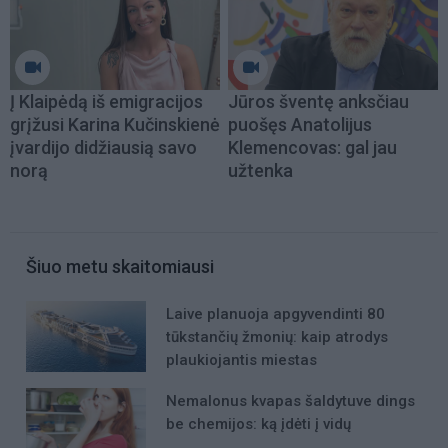
Į Klaipėdą iš emigracijos
Jūros šventę anksčiau
grįžusi Karina Kučinskienė
puošęs Anatolijus
įvardijo didžiausią savo
Klemencovas: gal jau
norą
užtenka
Šiuo metu skaitomiausi
Laive planuoja apgyvendinti 80
tūkstančių žmonių: kaip atrodys
plaukiojantis miestas
Nemalonus kvapas šaldytuve dings
be chemijos: ką įdėti į vidų