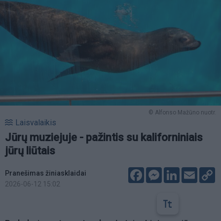
© Alfonso Mažūno nuotr.
Laisvalaikis
Jūrų muziejuje - pažintis su kaliforniniais
jūrų liūtais
Facebook
Messenger
LinkedIn
Email
C
Pranešimas žiniasklaidai
L
2026-06-12 15:02