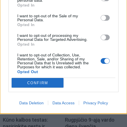
personal data.
Opted In
I want to opt-out of the Sale of my
Personal Data.
Opted In
Laisvalaikis
Laisvalaikis
I want to opt-out of processing my
Personal Data for Targeted Advertising.
Trys Zodiako ženklai,
Šie trumpi kirpimai po 50
Opted In
kuriems šiandien
metų suteikia plaukams
I want to opt-out of Collection, Use,
gyvybiškai svarbu
daugiau apimties, o veidui
Retention, Sale, and/or Sharing of my
apsišarvuoti kantrybe
(1)
– gaivumo
Personal Data that Is Unrelated with the
Purposes for which it was collected.
Opted Out
CONFIRM
Data Deletion
Data Access
Privacy Policy
Laisvalaikis
Laisvalaikis
Kūno kalbos testas:
Rugpjūčio 9-ąją vardo
pasirinkite gestą ir
dieną švenčia