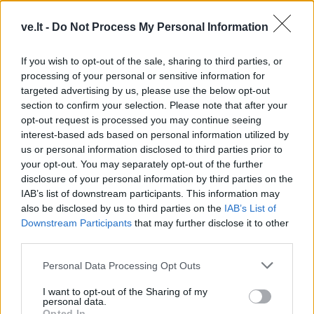
ve.lt -
Do Not Process My Personal Information
If you wish to opt-out of the sale, sharing to third parties, or
TAIP PAT SKAITYKITE
processing of your personal or sensitive information for
targeted advertising by us, please use the below opt-out
section to confirm your selection. Please note that after your
opt-out request is processed you may continue seeing
interest-based ads based on personal information utilized by
us or personal information disclosed to third parties prior to
your opt-out. You may separately opt-out of the further
disclosure of your personal information by third parties on the
IAB’s list of downstream participants. This information may
Laisvalaikis
Laisvalaikis
also be disclosed by us to third parties on the
IAB’s List of
Bulvaras: jei po lygiai, tai
Ar jums pakaks
Downstream Participants
that may further disclose it to other
po lygiai
išradingumo teisingai
third parties.
išspręsti matematinį
galvosūkį, panaudojant
Personal Data Processing Opt Outs
tik vieną degtuką?
(1)
I want to opt-out of the Sharing of my
personal data.
Opted In