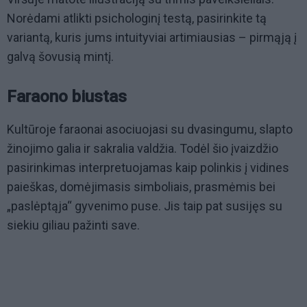
Norėdami atlikti psichologinį testą, pasirinkite tą
variantą, kuris jums intuityviai artimiausias – pirmąją į
galvą šovusią mintį.
Faraono biustas
Kultūroje faraonai asociuojasi su dvasingumu, slapto
žinojimo galia ir sakralia valdžia. Todėl šio įvaizdžio
pasirinkimas interpretuojamas kaip polinkis į vidines
paieškas, domėjimasis simboliais, prasmėmis bei
„paslėptąja“ gyvenimo puse. Jis taip pat susijęs su
siekiu giliau pažinti save.