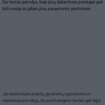
Šis testas parodys, kaip jūsų dabartiniai pomėgiai gali
būti susiję su giliais jūsų pasąmonės ypatumais.
Jei neatmetate praeitų gyvenimų egzistavimo ir
reinkarnacijos idėjų, šis psichologinis testas gali tapti