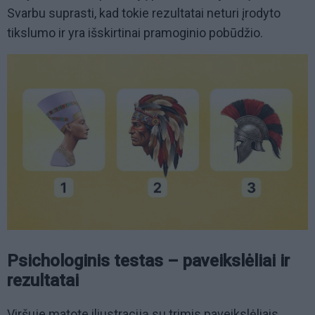
Svarbu suprasti, kad tokie rezultatai neturi įrodyto
tikslumo ir yra išskirtinai pramoginio pobūdžio.
Psichologinis testas – paveikslėliai ir
rezultatai
Viršuje matote iliustraciją su trimis paveikslėliais.