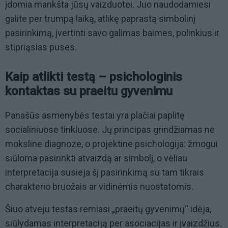
įdomia mankšta jūsų vaizduotei. Juo naudodamiesi
galite per trumpą laiką, atlikę paprastą simbolinį
pasirinkimą, įvertinti savo galimas baimes, polinkius ir
stipriąsias puses.
Kaip atlikti testą – psichologinis
kontaktas su praeitu gyvenimu
Panašūs asmenybės testai yra plačiai paplitę
socialiniuose tinkluose. Jų principas grindžiamas ne
moksline diagnoze, o projektine psichologija: žmogui
siūloma pasirinkti atvaizdą ar simbolį, o vėliau
interpretacija susieja šį pasirinkimą su tam tikrais
charakterio bruožais ar vidinėmis nuostatomis.
Šiuo atveju testas remiasi „praeitų gyvenimų“ idėja,
siūlydamas interpretaciją per asociacijas ir įvaizdžius.