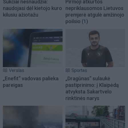
Sukčiai nesnaudžia:
Pirmoji atkurtos
naudojasi dėl kietojo kuro
nepriklausomos Lietuvos
kilusiu ažiotažu
premjerė atgulė amžinojo
poilsio
(1)
Verslas
Sportas
„Enefit“ vadovas palieka
„Dragūnas“ sulaukė
pareigas
pastiprinimo: į Klaipėdą
atvyksta Sakartvelo
rinktinės narys