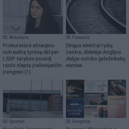
Aktualijos
Pasaulis
Prokuratūra atnaujino
Dingus elektrai ryšių
nutrauktą tyrimą dėl per
centre, didelėje Anglijos
LSDP tarybos posėdį
dalyje sutriko geležinkelių
rasto slapta įrašinėjančio
eismas
įrenginio
(1)
Sportas
Renginiai