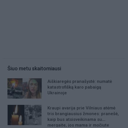
Šiuo metu skaitomiausi
Aiškiaregės pranašystė: numatė
katastrofišką karo pabaigą
Ukrainoje
Kraupi avarija prie Vilniaus atėmė
tris brangiausius žmones: pranešė,
kaip bus atsisveikinama su
mergaite, jos mama ir močiute