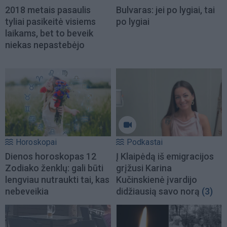
2018 metais pasaulis
Bulvaras: jei po lygiai, tai
tyliai pasikeitė visiems
po lygiai
laikams, bet to beveik
niekas nepastebėjo
Horoskopai
Podkastai
Dienos horoskopas 12
Į Klaipėdą iš emigracijos
Zodiako ženklų: gali būti
grįžusi Karina
lengviau nutraukti tai, kas
Kučinskienė įvardijo
nebeveikia
didžiausią savo norą
(3)