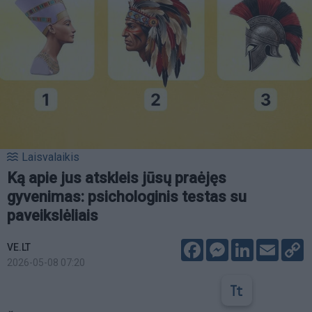
Laisvalaikis
Ką apie jus atskleis jūsų praėjęs
gyvenimas: psichologinis testas su
paveikslėliais
Facebook
Messenger
LinkedIn
Email
C
VE.LT
L
2026-05-08 07:20