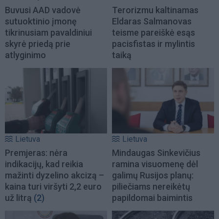
Buvusi AAD vadovė
Terorizmu kaltinamas
sutuoktinio įmonę
Eldaras Salmanovas
tikrinusiam pavaldiniui
teisme pareiškė esąs
skyrė priedą prie
pacisfistas ir mylintis
atlyginimo
taiką
Lietuva
Lietuva
Premjeras: nėra
Mindaugas Sinkevičius
indikacijų, kad reikia
ramina visuomenę dėl
mažinti dyzelino akcizą –
galimų Rusijos planų:
kaina turi viršyti 2,2 euro
piliečiams nereikėtų
už litrą
(2)
papildomai baimintis