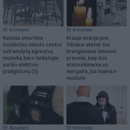
Kriminalai
Kriminalai
Keistas smurtinis
Kraupi avarija prie
incidentas miesto centre:
Vilniaus atėmė tris
sutramdytą agresyvų
brangiausius žmones:
mušeiką baro lankytojai
pranešė, kaip bus
surišo elektros
atsisveikinama su
prailgintuvu
(3)
mergaite, jos mama ir
močiute
Aktualijos
Kriminalai