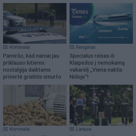
Kriminalai
Renginiai
Pamiršo, kad namai jau
Specialus reisas iš
priklauso kitiems:
Klaipėdos į nemokamą
nostalgija daiktams
vakarėlį „Viena naktis
privertė griebtis smurto
Nidoje“!
Kriminalai
Lietuva