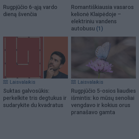
Rugpjūčio 6-ąją vardo
Romantiškiausia vasaros
dieną švenčia
kelionė Klaipėdoje –
elektriniu vandens
autobusu
(1)
Laisvalaikis
Laisvalaikis
Suktas galvosūkis:
Rugpjūčio 5-osios liaudies
perkelkite tris degtukus ir
išmintis: ko mūsų senoliai
sudarykite du kvadratus
vengdavo ir kokius orus
pranašavo gamta