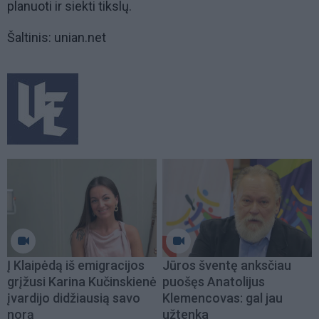
planuoti ir siekti tikslų.
Šaltinis: unian.net
Į Klaipėdą iš emigracijos
Jūros šventę anksčiau
grįžusi Karina Kučinskienė
puošęs Anatolijus
įvardijo didžiausią savo
Klemencovas: gal jau
norą
užtenka