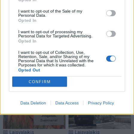
I want to opt-out of the Sale of my
Personal Data.
Opted In
I want to opt-out of processing my
Personal Data for Targeted Advertising.
Laisvalaikis
Laisvalaikis
Opted In
Aiškiaregės pranašystė:
Apskaičiuokite savo
I want to opt-out of Collection, Use,
numatė katastrofišką
likimo skaičių:
Retention, Sale, and/or Sharing of my
karo pabaigą Ukrainoje
numerologai atskleidė,
Personal Data that Is Unrelated with the
Purposes for which it was collected.
(11)
kurioms datoms
Opted Out
pranašaujami turtai ir
sėkmė
CONFIRM
Data Deletion
Data Access
Privacy Policy
Laisvalaikis
Laisvalaikis