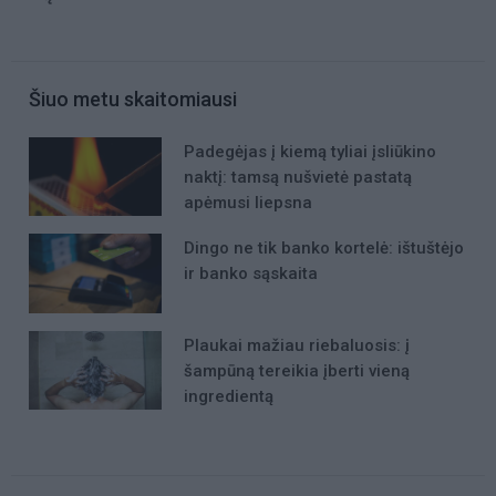
Šiuo metu skaitomiausi
Padegėjas į kiemą tyliai įsliūkino
naktį: tamsą nušvietė pastatą
apėmusi liepsna
Dingo ne tik banko kortelė: ištuštėjo
ir banko sąskaita
Plaukai mažiau riebaluosis: į
šampūną tereikia įberti vieną
ingredientą