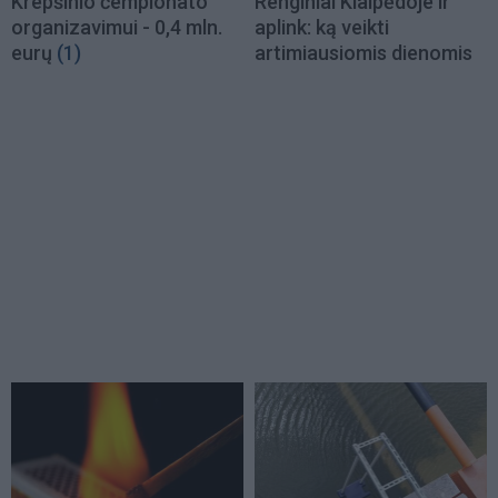
Krepšinio čempionato
Renginiai Klaipėdoje ir
organizavimui - 0,4 mln.
aplink: ką veikti
eurų
(1)
artimiausiomis dienomis