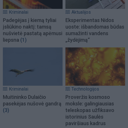
Kriminalai
Aktualijos
Padegėjas į kiemą tyliai
Eksperimentas Nidos
įsliūkino naktį: tamsą
uoste: išbandomas būdas
nušvietė pastatą apėmusi
sumažinti vandens
liepsna
(1)
„žydėjimą“
Kriminalai
Technologijos
Muitininko Dulaičio
Proveržis kosmoso
pasekėjas nušovė gandrą
moksle: galingiausias
(3)
teleskopas užfiksavo
istorinius Saulės
paviršiaus kadrus