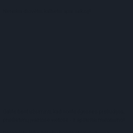
Nereikia drovėtis kalbėtis apie seksą!
Galite bent užsiminti, kad norite ilgesnės preliudijos,
prisilietimų įvairiose vietose - ir apskritai malonumo!
Pasirinkite laiką, kai abu būsite atsipalaidavę ir