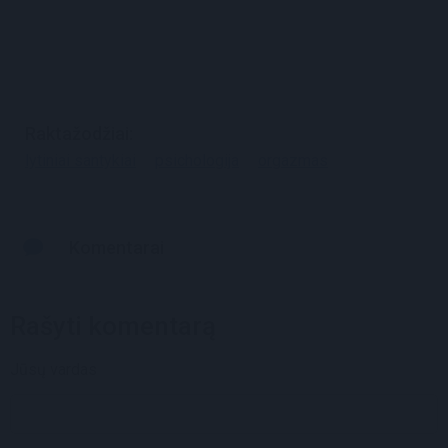
Raktažodžiai
lytiniai santykiai
psichologija
orgazmas
Komentarai
Rašyti komentarą
Jūsų vardas