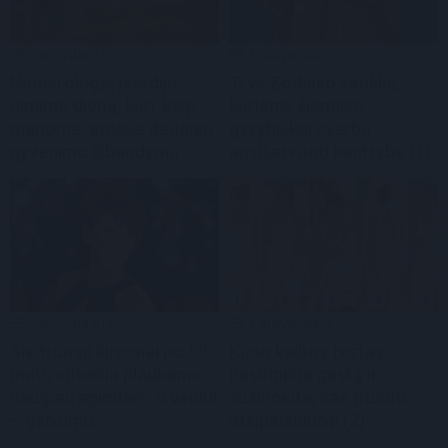
Laisvalaikis
Laisvalaikis
Numerologai įvardijo
Trys Zodiako ženklai,
gimimo dieną, kuri, kaip
kuriems šiandien
manoma, atneša daugiau
gyvybiškai svarbu
gyvenimo išbandymų
apsišarvuoti kantrybe
(1)
Laisvalaikis
Laisvalaikis
Šie trumpi kirpimai po 50
Kūno kalbos testas:
metų suteikia plaukams
pasirinkite gestą ir
daugiau apimties, o veidui
sužinokite, kas trukdo
– gaivumo
atsipalaiduoti
(2)