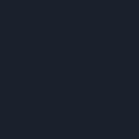
Tokio elgesio ištakos slypi tame, kad daugelį metų (ką
jau kalbėti apie šimtmečius) mums buvo kalama į
galvą, kad moterys nemėgsta sekso, o viską daro, kad
įtiktų vyrui.
Nors šis požiūris jau paseno, daugelis vyrų negali
suprasti, kodėl jie vis dar kažkam kažką skolingi.
Jei esate iš tų, kurie lengvai pasiekia orgazmą, galite
atlikti testą: užsiimdami seksu gaukite savo,
atsistokite ir eikite į dušą.
Tikriausiai jausitės kalta, o gal net iš tiesų gėdingai!