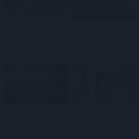
Pasaulis
Sportas
Pirmasis susitikimas su
„Rytą“ papildė vilniečius
karaliumi Karoliu III virto
Čempionų lygoje
košmaru: žvaigždė jam
skriaudęs amerikietis
spjovė į veidą
Pasaulis
Žmonės
Atsakui į naują rusų
Šarūnas Jasikevičius
technologiją sukurti
lepina atostogų kadrais:
Ukraina turi metus –
nuo žmonos neįmanoma
paaiškino, kokią grėsmę
atitraukti akių