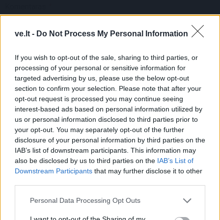
Komentaras
ve.lt -
Do Not Process My Personal Information
If you wish to opt-out of the sale, sharing to third parties, or
processing of your personal or sensitive information for
targeted advertising by us, please use the below opt-out
section to confirm your selection. Please note that after your
opt-out request is processed you may continue seeing
interest-based ads based on personal information utilized by
This site is protected by
Sutinku su
taisyklėmis
us or personal information disclosed to third parties prior to
reCAPTCHA and the Google
your opt-out. You may separately opt-out of the further
Privacy Policy
and
Terms of
disclosure of your personal information by third parties on the
Service
apply.
IAB’s list of downstream participants. This information may
Čia pateikiama
also be disclosed by us to third parties on the
IAB’s List of
Downstream Participants
that may further disclose it to other
informacija skirta
third parties.
asmenims nuo 18
Personal Data Processing Opt Outs
metų.
I want to opt-out of the Sharing of my