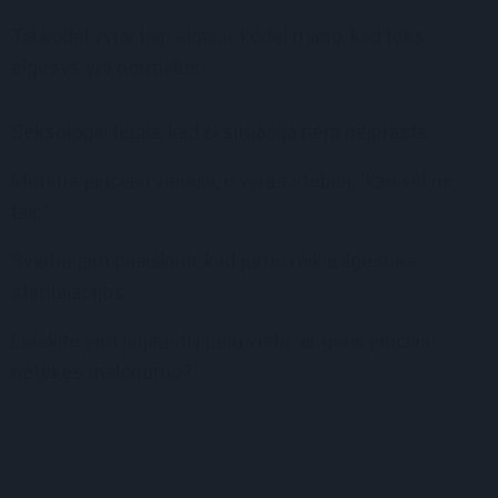
Tai kodėl vyrai taip elgiasi, kodėl mano, kad toks
elgesys yra normalus.
Seksologai teigia, kad ši situacija nėra neįprasta.
Moteris jaučiasi vieniša, o vyras stebisi, "kas vėl ne
taip".
Svarbu jam paaiškinti, kad jums reikia ilgesnės
stimuliacijos.
Leiskite jam įsijausti į jūsų vietą: ar gerai jaučiasi
netekęs malonumo?