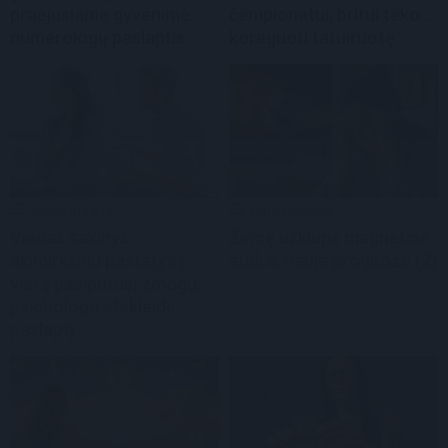
praėjusiame gyvenime:
čempionatui, britui teko...
numerologų paslaptis
koreguoti tatuiruotę
Laisvalaikis
Laisvalaikis
Vienas sakinys
Žemę užklups magnetinė
akimirksniu pastatys į
audra: nauja prognozė
(2)
vietą pasipūtusį žmogų:
psichologė atskleidė
paslaptį