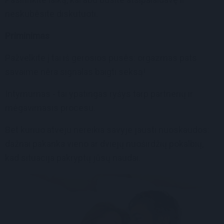
neskubėsite diskutuoti.
Priminimas
Pažvelkite į tai iš gerosios pusės: orgazmas pats
savaime nėra signalas baigti seksą!
Intymumas - tai ypatingas ryšys tarp partnerių ir
mėgavimasis procesu.
Bet kuriuo atveju nereikia savyje jausti nuoskaudos:
dažnai pakanka vieno ar dviejų nuoširdžių pokalbių,
kad situacija pakryptų jūsų naudai.