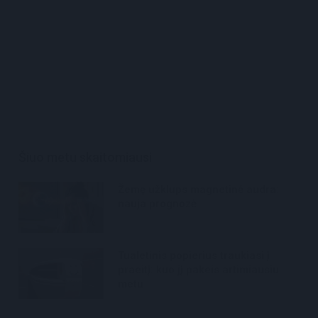
Šiuo metu skaitomiausi
Žemę užklups magnetinė audra:
nauja prognozė
Tualetinis popierius traukiasi į
praeitį: kuo jį pakeis artimiausiu
metu