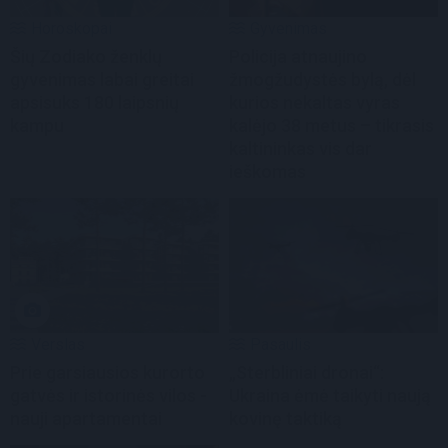
Horoskopai
Gyvenimas
Šių Zodiako ženklų
Policija atnaujino
gyvenimas labai greitai
žmogžudystės bylą, dėl
apsisuks 180 laipsnių
kurios nekaltas vyras
kampu
kalėjo 38 metus – tikrasis
kaltininkas vis dar
ieškomas
Verslas
Pasaulis
Prie garsiausios kurorto
„Sterbliniai dronai“:
gatvės ir istorinės vilos -
Ukraina ėmė taikyti naują
nauji apartamentai
kovinę taktiką