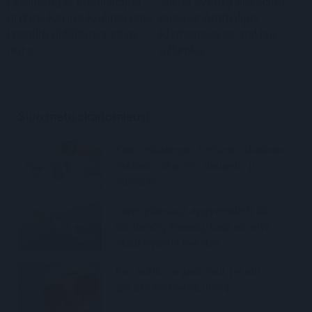
Į Klaipėdą iš emigracijos
Jūros šventę anksčiau
grįžusi Karina Kučinskienė
puošęs Anatolijus
įvardijo didžiausią savo
Klemencovas: gal jau
norą
užtenka
Šiuo metu skaitomiausi
Kam reikalingas trečiasis skalbimo
mašinos skyrelis: daugelis jį
sumaišo
Laive planuoja apgyvendinti 80
tūkstančių žmonių: kaip atrodys
plaukiojantis miestas
Kas nutiks organizmui, jei alų
gersite kiekvieną dieną