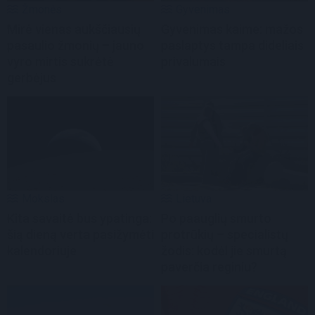
Žmonės
Gyvenimas
Mirė vienas aukščiausių
Gyvenimas kaime: mažos
pasaulio žmonių – jauno
paslaptys tampa dideliais
vyro mirtis sukrėtė
privalumais
gerbėjus
Mokslas
Lietuva
Kita savaitė bus ypatinga:
Po paauglių smurto
šią dieną verta pasižymėti
protrūkių – specialistų
kalendoriuje
žodis: kodėl jie smurtą
paverčia reginiu?