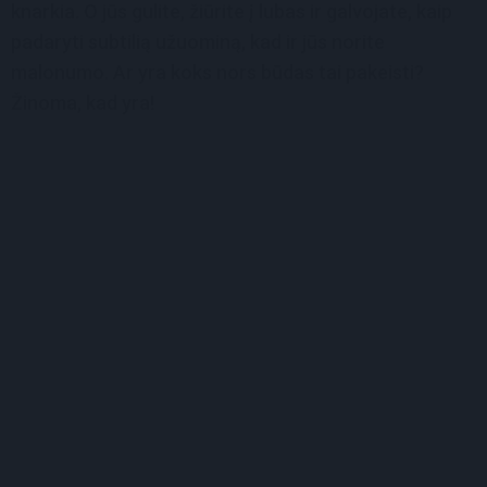
knarkia. O jūs gulite, žiūrite į lubas ir galvojate, kaip
padaryti subtilią užuominą, kad ir jūs norite
malonumo. Ar yra koks nors būdas tai pakeisti?
Žinoma, kad yra!