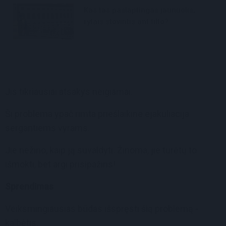
Kas tas paslaptingas jaunuolis,
rytais stovintis ant tilto?
Jis tikriausiai atsakys neigiamai.
Ši problema ypač rimta priešlaikine ejakuliacija
sergantiems vyrams.
Jie nežino, kaip ją suvaldyti. Žinoma, jie turėtų to
išmokti, bet argi prisipažins!
Sprendimas
Veiksmingiausias būdas išspręsti šią problemą -
kalbėtis.