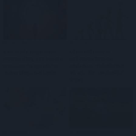
Laisvalaikis
Gyvenimas
Sužinokite pagal savo
Mūsų DNR slepia
gimimo datą, kas buvote
nežinomų žmonių
praėjusiame gyvenime:
pėdsakus: mokslininkai
numerologų paslaptis
atrado dvi „vaiduoklių“
linijas
Sveikata
Klaipėdos rajonas