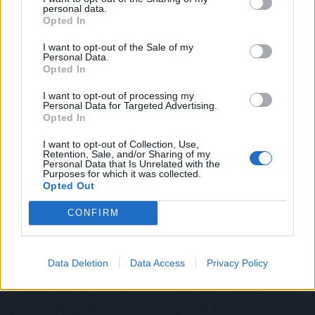
Ar jums jau yra 18
personal data.
Opted In
metų?
I want to opt-out of the Sale of my
Personal Data.
Opted In
Taip
Ne
I want to opt-out of processing my
Personal Data for Targeted Advertising.
Opted In
TAIP PAT SKAITYKITE
I want to opt-out of Collection, Use,
Retention, Sale, and/or Sharing of my
Personal Data that Is Unrelated with the
Purposes for which it was collected.
Opted Out
CONFIRM
Data Deletion
Data Access
Privacy Policy
Laisvalaikis
Laisvalaikis
Sužinokite pagal savo
Anglijai nelaimėjus
gimimo datą, kas buvote
Pasaulio futbolo