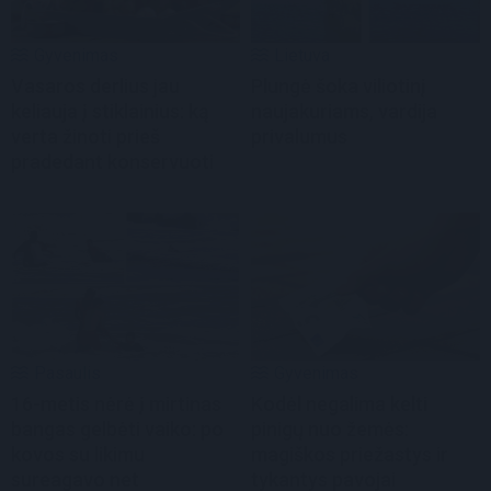
Gyvenimas
Lietuva
Vasaros derlius jau
Plungė šoka viliotinį
keliauja į stiklainius: ką
naujakuriams, vardija
verta žinoti prieš
privalumus
pradedant konservuoti
Pasaulis
Gyvenimas
16-metis nėrė į mirtinas
Kodėl negalima kelti
bangas gelbėti vaiko: po
pinigų nuo žemės:
kovos su likimu
magiškos priežastys ir
sureagavo net
tykantys pavojai