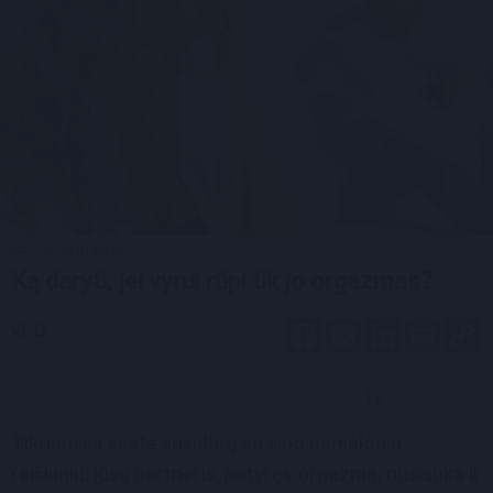
Laisvalaikis
Ką daryti, jei vyrui rūpi tik jo orgazmas?
Facebook
Messenger
LinkedIn
Email
C
VE.LT
L
2023-06-03 17:34
Tikriausiai esate susidūrę su šiuo nemaloniu
reiškiniu: jūsų partneris, patyręs orgazmą, nusisuka ir