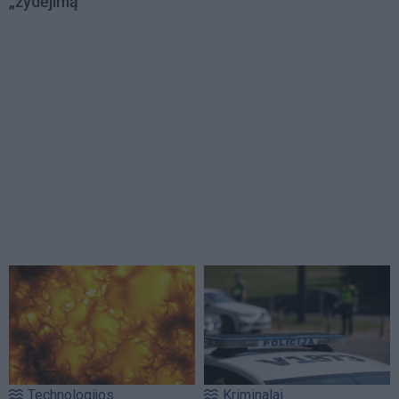
„žydėjimą“
Technologijos
Kriminalai