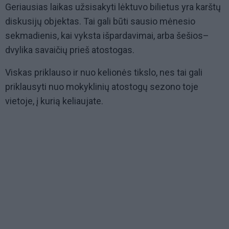
Geriausias laikas užsisakyti lėktuvo bilietus yra karštų
diskusijų objektas. Tai gali būti sausio mėnesio
sekmadienis, kai vyksta išpardavimai, arba šešios–
dvylika savaičių prieš atostogas.
Viskas priklauso ir nuo kelionės tikslo, nes tai gali
priklausyti nuo mokyklinių atostogų sezono toje
vietoje, į kurią keliaujate.