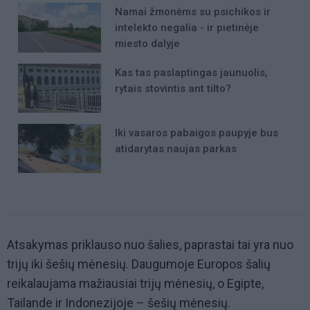
Namai žmonėms su psichikos ir
intelekto negalia - ir pietinėje
miesto dalyje
Kas tas paslaptingas jaunuolis,
rytais stovintis ant tilto?
Iki vasaros pabaigos paupyje bus
atidarytas naujas parkas
Atsakymas priklauso nuo šalies, paprastai tai yra nuo
trijų iki šešių mėnesių. Daugumoje Europos šalių
reikalaujama mažiausiai trijų mėnesių, o Egipte,
Tailande ir Indonezijoje – šešių mėnesių.