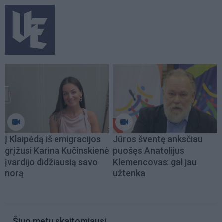
Į Klaipėdą iš emigracijos
Jūros šventę anksčiau
grįžusi Karina Kučinskienė
puošęs Anatolijus
įvardijo didžiausią savo
Klemencovas: gal jau
norą
užtenka
Šiuo metu skaitomiausi