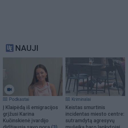
NAUJI
Podkastai
Kriminalai
Į Klaipėdą iš emigracijos
Keistas smurtinis
grįžusi Karina
incidentas miesto centre:
Kučinskienė įvardijo
sutramdytą agresyvų
didžiausią savo norą
(3)
mušeiką baro lankytojai