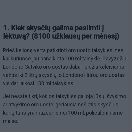
1. Kiek skysčių galima pasiimti į
lėktuvą? (8100 užklausų per mėnesį)
Prieš kelionę verta patikrinti oro uosto taisykles, nes
kai kuriuose jau panaikinta 100 ml taisyklė. Pavyzdžiui,
Londono Gatviko oro uostas dabar leidžia keleiviams
vežtis iki 2 litrų skysčių, o Londono Hitrou oro uostas
vis dar laikosi 100 ml taisyklės.
Jei nesate tikri, kokios taisyklės galioja jūsų išvykimo
ar atvykimo oro uoste, geriausia nešiotis skysčius,
kurių tūris yra mažesnis nei 100 ml, polietileniniame
maiše.