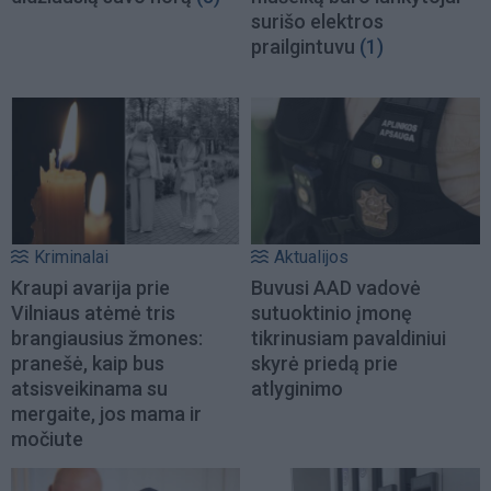
surišo elektros
prailgintuvu
(1)
Kriminalai
Aktualijos
Kraupi avarija prie
Buvusi AAD vadovė
Vilniaus atėmė tris
sutuoktinio įmonę
brangiausius žmones:
tikrinusiam pavaldiniui
pranešė, kaip bus
skyrė priedą prie
atsisveikinama su
atlyginimo
mergaite, jos mama ir
močiute