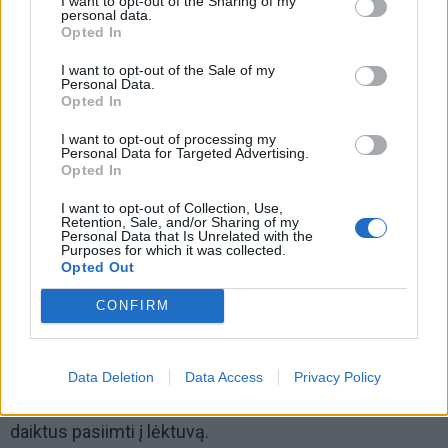
I want to opt-out of the Sharing of my
organizatoriai taip pat labai padeda sutalpinti daugiau
personal data.
Opted In
daiktų. Ir, žinoma, stenkitės kuo geriau užpildyti erdvę
batų viduje.
I want to opt-out of the Sale of my
Personal Data.
Opted In
I want to opt-out of processing my
Personal Data for Targeted Advertising.
Opted In
I want to opt-out of Collection, Use,
Retention, Sale, and/or Sharing of my
Personal Data that Is Unrelated with the
Purposes for which it was collected.
Opted Out
CONFIRM
Data Deletion
Data Access
Privacy Policy
Taip pat yra gyvenimiškas patarimas – didžiausius
daiktus pasiimti į lėktuvą.