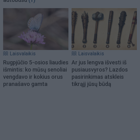
Laisvalaikis
Laisvalaikis
Rugpjūčio 5-osios liaudies
Ar jus lengva išvesti iš
išmintis: ko mūsų senoliai
pusiausvyros? Lazdos
vengdavo ir kokius orus
pasirinkimas atskleis
pranašavo gamta
tikrąjį jūsų būdą