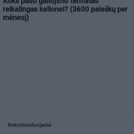
Koks paso galiojimo terminas
reikalingas kelionei? (3600 paieškų per
mėnesį)
Rekomenduojame