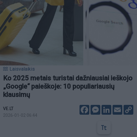
Laisvalaikis
Ko 2025 metais turistai dažniausiai ieškojo
„Google“ paieškoje: 10 populiariausių
klausimų
Facebook
Messenger
LinkedIn
Email
C
VE.LT
L
2026-01-02 06:44