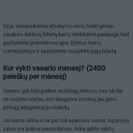
Deja, vienareikšmio atsakymo nėra, todėl geriau
naudotis lėktuvų bilietų kainų stebėjimo paslauga, kad
gautumėte pranešimus apie žymius kainų
sumažėjimus ir spėtumėte nusipirkti pigų bilietą.
Kur vykti vasario mėnesį? (2400
paieškų per mėnesį)
Vasaris gali būti puikus atostogų mėnuo, nes tai dar
ne sezono metas, bet dauguma žmonių jau gavo
pirmąjį atlyginimą po Kalėdų.
Jei norite šiltos ir ne per toli esančios vietos, Ispanijos
salos yra puikus pasirinkimas. Arba galite vykti į