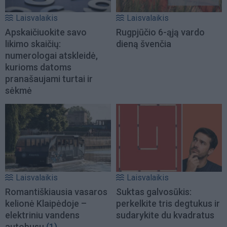
Laisvalaikis
Laisvalaikis
Apskaičiuokite savo
Rugpjūčio 6-ąją vardo
likimo skaičių:
dieną švenčia
numerologai atskleidė,
kurioms datoms
pranašaujami turtai ir
sėkmė
Laisvalaikis
Laisvalaikis
Romantiškiausia vasaros
Suktas galvosūkis:
kelionė Klaipėdoje –
perkelkite tris degtukus ir
elektriniu vandens
sudarykite du kvadratus
autobusu
(1)