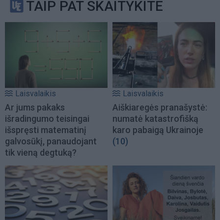
TAIP PAT SKAITYKITE
Laisvalaikis
Laisvalaikis
Ar jums pakaks
Aiškiaregės pranašystė:
išradingumo teisingai
numatė katastrofišką
išspręsti matematinį
karo pabaigą Ukrainoje
galvosūkį, panaudojant
(10)
tik vieną degtuką?