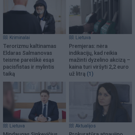
Kriminalai
Lietuva
Terorizmu kaltinamas
Premjeras: nėra
Eldaras Salmanovas
indikacijų, kad reikia
teisme pareiškė esąs
mažinti dyzelino akcizą –
pacisfistas ir mylintis
kaina turi viršyti 2,2 euro
taiką
už litrą
(1)
Lietuva
Aktualijos
Mindaugas Sinkevičius
Prokuratūra atnaujino