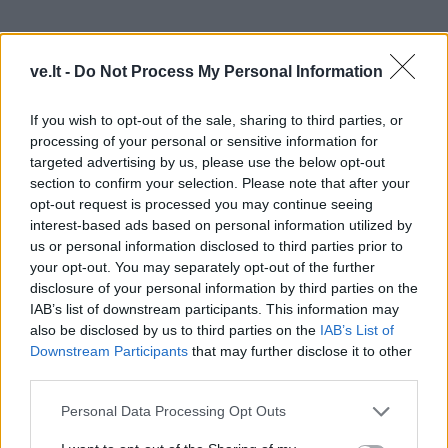
ve.lt -
Do Not Process My Personal Information
If you wish to opt-out of the sale, sharing to third parties, or
processing of your personal or sensitive information for
targeted advertising by us, please use the below opt-out
Brangesnės draudimo polisai taip pat gali padengti
section to confirm your selection. Please note that after your
ekstremalius sporto ar žiemos sporto rūšis.
opt-out request is processed you may continue seeing
interest-based ads based on personal information utilized by
us or personal information disclosed to third parties prior to
Kaip susipakuoti lagaminą (1900
your opt-out. You may separately opt-out of the further
paieškų per mėnesį)
disclosure of your personal information by third parties on the
IAB’s list of downstream participants. This information may
Jei norite nebeatsiskaityti už registruotą bagažą, yra
also be disclosed by us to third parties on the
IAB’s List of
Downstream Participants
that may further disclose it to other
keletas puikių patarimų, kaip susipakuoti lagaminą.
third parties.
Vienas iš būdų – visada susukti daiktus į ritinį, nes taip
Personal Data Processing Opt Outs
tilps daug daugiau nei sudėjus. Kelioniniai