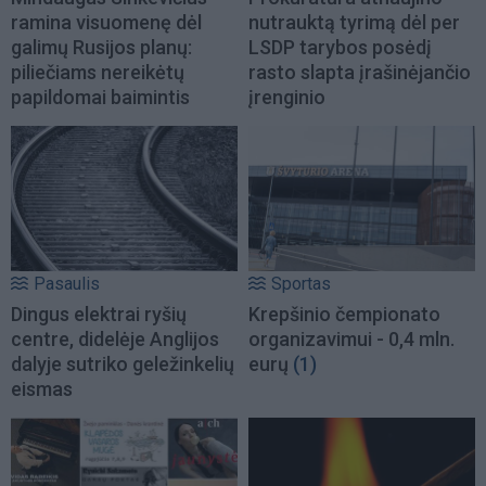
ramina visuomenę dėl
nutrauktą tyrimą dėl per
galimų Rusijos planų:
LSDP tarybos posėdį
piliečiams nereikėtų
rasto slapta įrašinėjančio
papildomai baimintis
įrenginio
Pasaulis
Sportas
Dingus elektrai ryšių
Krepšinio čempionato
centre, didelėje Anglijos
organizavimui - 0,4 mln.
dalyje sutriko geležinkelių
eurų
(1)
eismas