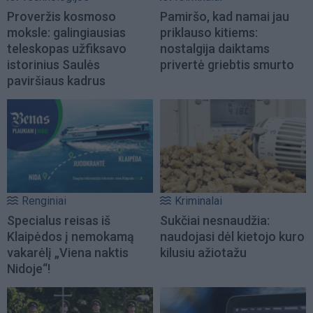
Proveržis kosmoso
Pamiršo, kad namai jau
moksle: galingiausias
priklauso kitiems:
teleskopas užfiksavo
nostalgija daiktams
istorinius Saulės
privertė griebtis smurto
paviršiaus kadrus
Renginiai
Kriminalai
Specialus reisas iš
Sukčiai nesnaudžia:
Klaipėdos į nemokamą
naudojasi dėl kietojo kuro
vakarėlį „Viena naktis
kilusiu ažiotažu
Nidoje“!