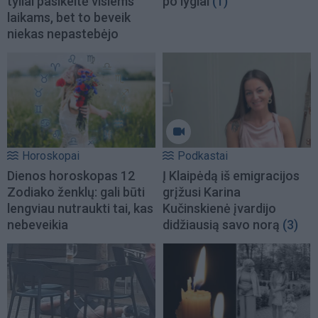
tyliai pasikeitė visiems
po lygiai
(1)
laikams, bet to beveik
niekas nepastebėjo
Horoskopai
Podkastai
Dienos horoskopas 12
Į Klaipėdą iš emigracijos
Zodiako ženklų: gali būti
grįžusi Karina
lengviau nutraukti tai, kas
Kučinskienė įvardijo
nebeveikia
didžiausią savo norą
(3)