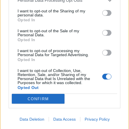
Personal Data Processing Opt Outs
dieną švenčia
sužinokite, ką jumyse
pastebi pirmiausia, bet
I want to opt-out of the Sharing of my
retai pasako garsiai
personal data.
Opted In
I want to opt-out of the Sale of my
Personal Data.
Opted In
I want to opt-out of processing my
Personal Data for Targeted Advertising.
Opted In
Laisvalaikis
Laisvalaikis
I want to opt-out of Collection, Use,
Bulvaras: jei po lygiai, tai
Ar jums pakaks
Retention, Sale, and/or Sharing of my
po lygiai
(1)
išradingumo teisingai
Personal Data that Is Unrelated with the
Purposes for which it was collected.
išspręsti matematinį
Opted Out
galvosūkį, panaudojant
tik vieną degtuką?
(1)
CONFIRM
Data Deletion
Data Access
Privacy Policy