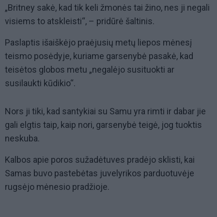
„Britney sakė, kad tik keli žmonės tai žino, nes ji negali
visiems to atskleisti“, – pridūrė šaltinis.
Paslaptis išaiškėjo praėjusių metų liepos mėnesį
teismo posėdyje, kuriame garsenybė pasakė, kad
teisėtos globos metu „negalėjo susituokti ar
susilaukti kūdikio“.
Nors ji tiki, kad santykiai su Samu yra rimti ir dabar jie
gali elgtis taip, kaip nori, garsenybė teigė, jog tuoktis
neskuba.
Kalbos apie poros sužadėtuves pradėjo sklisti, kai
Samas buvo pastebėtas juvelyrikos parduotuvėje
rugsėjo mėnesio pradžioje.