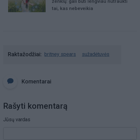
ženklų: gali būti lengviau nutraukti
tai, kas nebeveikia
Raktažodžiai
britney spears
sužadėtuvės
Komentarai
Rašyti komentarą
Jūsų vardas