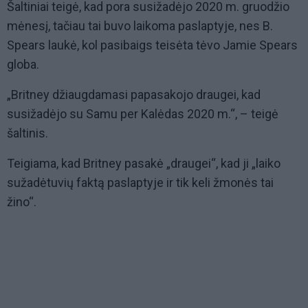
Šaltiniai teigė, kad pora susižadėjo 2020 m. gruodžio
mėnesį, tačiau tai buvo laikoma paslaptyje, nes B.
Spears laukė, kol pasibaigs teisėta tėvo Jamie Spears
globa.
„Britney džiaugdamasi papasakojo draugei, kad
susižadėjo su Samu per Kalėdas 2020 m.“, – teigė
šaltinis.
Teigiama, kad Britney pasakė „draugei“, kad ji „laiko
sužadėtuvių faktą paslaptyje ir tik keli žmonės tai
žino“.