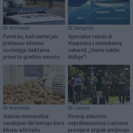
Kriminalai
Renginiai
Pamiršo, kad namai jau
Specialus reisas iš
priklauso kitiems:
Klaipėdos į nemokamą
nostalgija daiktams
vakarėlį „Viena naktis
privertė griebtis smurto
Nidoje“!
Kriminalai
Lietuva
Sukčiai nesnaudžia:
Pirmoji atkurtos
naudojasi dėl kietojo kuro
nepriklausomos Lietuvos
kilusiu ažiotažu
premjerė atgulė amžinojo