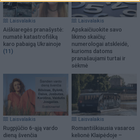
Laisvalaikis
Laisvalaikis
Aiškiaregės pranašystė:
Apskaičiuokite savo
numatė katastrofišką
likimo skaičių:
karo pabaigą Ukrainoje
numerologai atskleidė,
(11)
kurioms datoms
pranašaujami turtai ir
sėkmė
Laisvalaikis
Laisvalaikis
Rugpjūčio 6-ąją vardo
Romantiškiausia vasaros
dieną švenčia
kelionė Klaipėdoje –