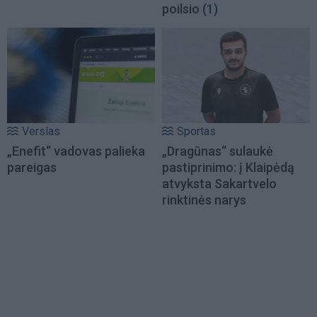
poilsio
(1)
Verslas
Sportas
„Enefit“ vadovas palieka
„Dragūnas“ sulaukė
pareigas
pastiprinimo: į Klaipėdą
atvyksta Sakartvelo
rinktinės narys