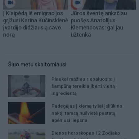
Į Klaipėdą iš emigracijos
Jūros šventę anksčiau
grįžusi Karina Kučinskienė
puošęs Anatolijus
įvardijo didžiausią savo
Klemencovas: gal jau
norą
užtenka
Šiuo metu skaitomiausi
Plaukai mažiau riebaluosis: į
šampūną tereikia įberti vieną
ingredientą
Padegėjas į kiemą tyliai įsliūkino
naktį: tamsą nušvietė pastatą
apėmusi liepsna
Dienos horoskopas 12 Zodiako