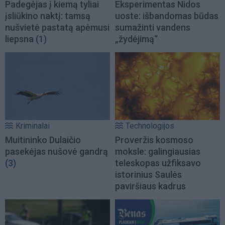
Padegėjas į kiemą tyliai
Eksperimentas Nidos
įsliūkino naktį: tamsą
uoste: išbandomas būdas
nušvietė pastatą apėmusi
sumažinti vandens
liepsna
(1)
„žydėjimą“
Kriminalai
Technologijos
Muitininko Dulaičio
Proveržis kosmoso
pasekėjas nušovė gandrą
moksle: galingiausias
(3)
teleskopas užfiksavo
istorinius Saulės
paviršiaus kadrus