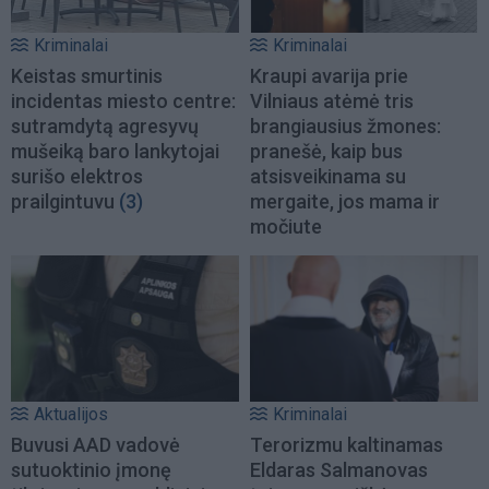
Kriminalai
Kriminalai
Keistas smurtinis
Kraupi avarija prie
incidentas miesto centre:
Vilniaus atėmė tris
sutramdytą agresyvų
brangiausius žmones:
mušeiką baro lankytojai
pranešė, kaip bus
surišo elektros
atsisveikinama su
prailgintuvu
(3)
mergaite, jos mama ir
močiute
Aktualijos
Kriminalai
Buvusi AAD vadovė
Terorizmu kaltinamas
sutuoktinio įmonę
Eldaras Salmanovas