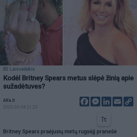
Laisvalaikis
Kodėl Britney Spears metus slėpė žinią apie
sužadėtuves?
Facebook
Messenger
LinkedIn
Email
C
Alfa.lt
L
2022-02-04 21:23
Britney Spears praėjusių metų rugsėjį pranešė