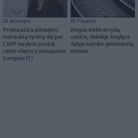
Aktualijos
Pasaulis
Prokuratūra atnaujino
Dingus elektrai ryšių
nutrauktą tyrimą dėl per
centre, didelėje Anglijos
LSDP tarybos posėdį
dalyje sutriko geležinkelių
rasto slapta įrašinėjančio
eismas
įrenginio
(1)