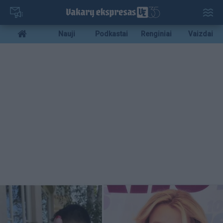
Pereiti
į
pagrindinį
Mobile
Nauji
Podkastai
Renginiai
Vaizdai
turinį
menu
bottom