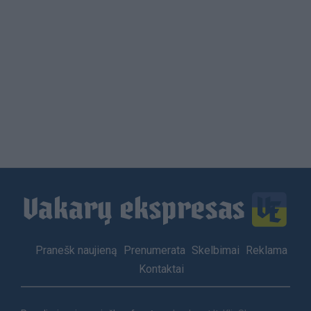
Load
More
Footer
Pranešk naujieną
Prenumerata
Skelbimai
Reklama
menu
Kontaktai