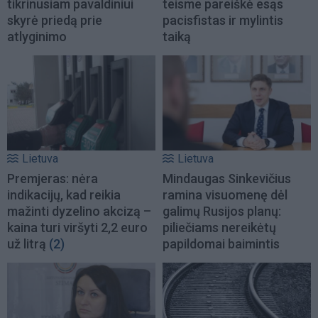
tikrinusiam pavaldiniui
teisme pareiškė esąs
skyrė priedą prie
pacisfistas ir mylintis
atlyginimo
taiką
Lietuva
Lietuva
Premjeras: nėra
Mindaugas Sinkevičius
indikacijų, kad reikia
ramina visuomenę dėl
mažinti dyzelino akcizą –
galimų Rusijos planų:
kaina turi viršyti 2,2 euro
piliečiams nereikėtų
už litrą
(2)
papildomai baimintis