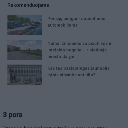
Rekomenduojame
Pensijų pinigai - naudotiems
automobiliams
Namai žmonėms su psichikos ir
intelekto negalia - ir pietinėje
miesto dalyje
Kas tas paslaptingas jaunuolis,
rytais stovintis ant tilto?
3 pora