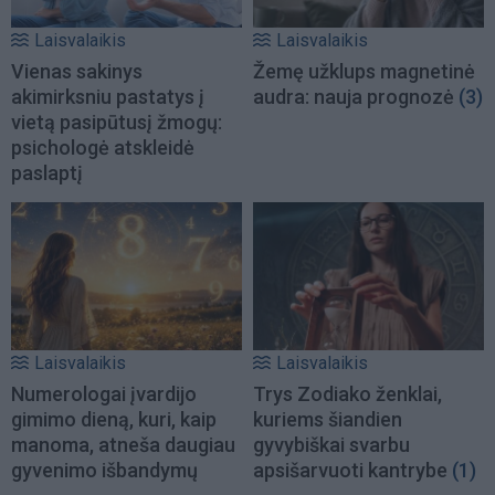
Laisvalaikis
Laisvalaikis
Vienas sakinys
Žemę užklups magnetinė
akimirksniu pastatys į
audra: nauja prognozė
(3)
vietą pasipūtusį žmogų:
psichologė atskleidė
paslaptį
Laisvalaikis
Laisvalaikis
Numerologai įvardijo
Trys Zodiako ženklai,
gimimo dieną, kuri, kaip
kuriems šiandien
manoma, atneša daugiau
gyvybiškai svarbu
gyvenimo išbandymų
apsišarvuoti kantrybe
(1)