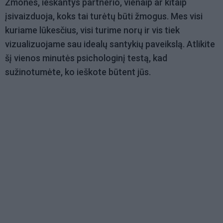
Žmonės, ieškantys partnerio, vienaip ar kitaip
įsivaizduoja, koks tai turėtų būti žmogus. Mes visi
kuriame lūkesčius, visi turime norų ir vis tiek
vizualizuojame sau idealų santykių paveikslą. Atlikite
šį vienos minutės psichologinį testą, kad
sužinotumėte, ko ieškote būtent jūs.