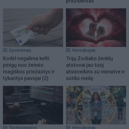
prezidentas
Gyvenimas
Horoskopai
Kodėl negalima kelti
Trijų Zodiako ženklų
pinigų nuo žemės:
atstovai jau tuoj
magiškos priežastys ir
atsisveikins su vienatve ir
tykantys pavojai
(2)
sutiks meilę
Technologijos
Horoskopai