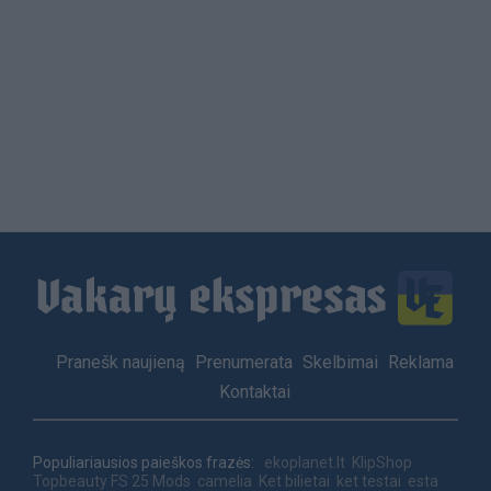
Load
More
Footer
Pranešk naujieną
Prenumerata
Skelbimai
Reklama
menu
Kontaktai
Populiariausios paieškos frazės:
ekoplanet.lt
KlipShop
Topbeauty
FS 25 Mods
camelia
Ket bilietai
ket testai
esta