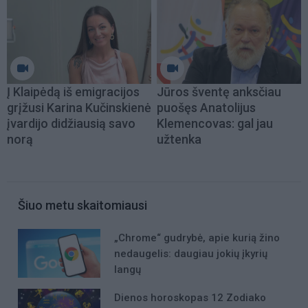
Į Klaipėdą iš emigracijos
Jūros šventę anksčiau
grįžusi Karina Kučinskienė
puošęs Anatolijus
įvardijo didžiausią savo
Klemencovas: gal jau
norą
užtenka
Šiuo metu skaitomiausi
„Chrome“ gudrybė, apie kurią žino
nedaugelis: daugiau jokių įkyrių
langų
Dienos horoskopas 12 Zodiako