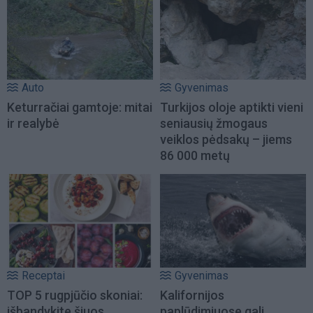
Auto
Gyvenimas
Keturračiai gamtoje: mitai
Turkijos oloje aptikti vieni
ir realybė
seniausių žmogaus
veiklos pėdsakų – jiems
86 000 metų
Receptai
Gyvenimas
TOP 5 rugpjūčio skoniai:
Kalifornijos
išbandykite šiuos
paplūdimiuose gali