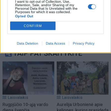
I want to opt-out of Collection, Use,
Retention, Sale, and/or Sharing of my
Personal Data that Is Unrelated with the
Purposes for which it was collected.
Opted Out
CONFIRM
Data Deletion
Data Access
Privacy Policy
TAIP PAT SKAITYKITE
Laisvalaikis
Laisvalaikis
Rugpjūčio 10-ąją vardo
Aurelija Urbonienė apie
dieną švenčia
keliones, kurios prasideda