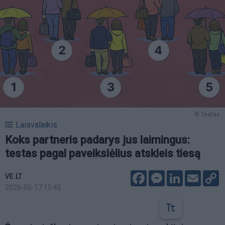
© Testas
Laisvalaikis
Koks partneris padarys jus laimingus:
testas pagal paveikslėlius atskleis tiesą
Facebook
Messenger
LinkedIn
Email
C
VE.LT
L
2026-05-17 15:45