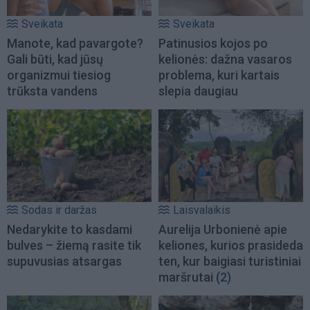
Sveikata
Sveikata
Manote, kad pavargote?
Patinusios kojos po
Gali būti, kad jūsų
kelionės: dažna vasaros
organizmui tiesiog
problema, kuri kartais
trūksta vandens
slepia daugiau
Sodas ir daržas
Laisvalaikis
Nedarykite to kasdami
Aurelija Urbonienė apie
bulves – žiemą rasite tik
keliones, kurios prasideda
supuvusias atsargas
ten, kur baigiasi turistiniai
maršrutai
(2)