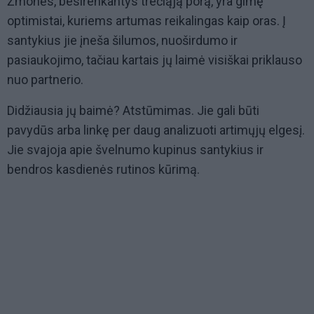
Žmonės, besirenkantys trečiąją porą, yra gimę
optimistai, kuriems artumas reikalingas kaip oras. Į
santykius jie įneša šilumos, nuoširdumo ir
pasiaukojimo, tačiau kartais jų laimė visiškai priklauso
nuo partnerio.
Didžiausia jų baimė? Atstūmimas. Jie gali būti
pavydūs arba linkę per daug analizuoti artimųjų elgesį.
Jie svajoja apie švelnumo kupinus santykius ir
bendros kasdienės rutinos kūrimą.