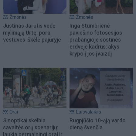
Žmonės
Žmonės
Justinas Jarutis vedė
Inga Stumbrienė
mylimąją Urtę: pora
paviešino fotosesijos
vestuves iškėlė pajūryje
prabangioje sostinės
erdvėje kadrus: akys
krypo į jos įvaizdį
Orai
Laisvalaikis
Sinoptikai skelbia
Rugpjūčio 10-ąją vardo
savaitės orų scenarijų:
dieną švenčia
laukia permainingi orai ir