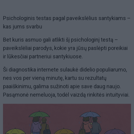
Psichologinis testas pagal paveikslėlius santykiams –
kas jums svarbu
Bet kuris asmuo gali atlikti šį psichologinį testą –
paveikslėliai parodys, kokie yra jūsų paslėpti poreikiai
ir lūkesčiai partneriui santykiuose.
Ši diagnostika internete sulaukė didelio populiarumo,
nes vos per vieną minutę, kartu su rezultatų
paaiškinimu, galima sužinoti apie save daug naujo.
Pasąmonė nemeluoja, todėl vaizdą rinkitės intuityviai.