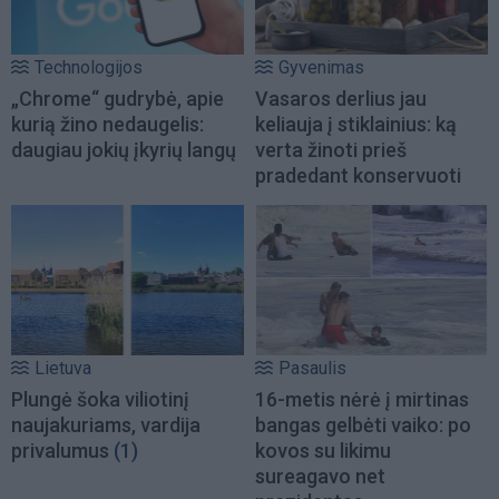
Technologijos
Gyvenimas
„Chrome“ gudrybė, apie
Vasaros derlius jau
kurią žino nedaugelis:
keliauja į stiklainius: ką
daugiau jokių įkyrių langų
verta žinoti prieš
pradedant konservuoti
Lietuva
Pasaulis
Plungė šoka viliotinį
16-metis nėrė į mirtinas
naujakuriams, vardija
bangas gelbėti vaiko: po
privalumus
(1)
kovos su likimu
sureagavo net