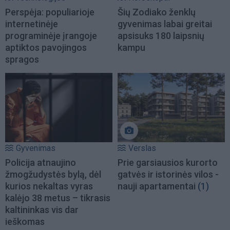
Perspėja: populiarioje
Šių Zodiako ženklų
internetinėje
gyvenimas labai greitai
programinėje įrangoje
apsisuks 180 laipsnių
aptiktos pavojingos
kampu
spragos
Gyvenimas
Verslas
Policija atnaujino
Prie garsiausios kurorto
žmogžudystės bylą, dėl
gatvės ir istorinės vilos -
kurios nekaltas vyras
nauji apartamentai
(1)
kalėjo 38 metus – tikrasis
kaltininkas vis dar
ieškomas