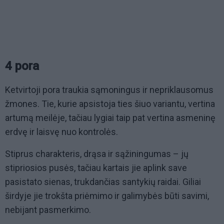
4 pora
Ketvirtoji pora traukia sąmoningus ir nepriklausomus
žmones. Tie, kurie apsistoja ties šiuo variantu, vertina
artumą meilėje, tačiau lygiai taip pat vertina asmeninę
erdvę ir laisvę nuo kontrolės.
Stiprus charakteris, drąsa ir sąžiningumas – jų
stipriosios pusės, tačiau kartais jie aplink save
pasistato sienas, trukdančias santykių raidai. Giliai
širdyje jie trokšta priėmimo ir galimybės būti savimi,
nebijant pasmerkimo.