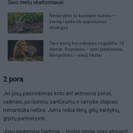
Šiuo metu skaitomiausi
Nedarykite to kasdami bulves –
žiemą rasite tik supuvusias
atsargas
Taro kortų horoskopas rugpjūčio 10
dienai: Dvyniams – seni įsitikinimai,
Mergelėms – nauji tikslai
2 pora
Jei jūsų pasirinkimas krito ant antrosios poros,
vadinasi, po išoriniu santūrumu ir ramybe slepiasi
romantiška natūra. Jums reikia tikrų, gilių santykių,
grįstų partneryste.
Jūsų nedomina žaidimai – mylite rimtai, nors atsiverti