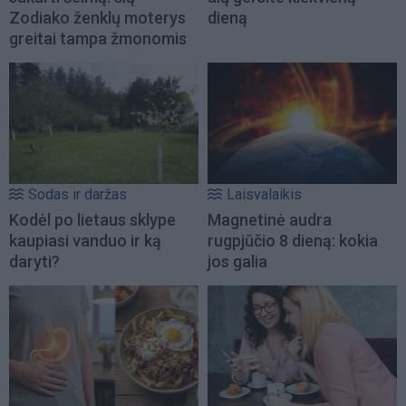
Zodiako ženklų moterys
dieną
greitai tampa žmonomis
Sodas ir daržas
Laisvalaikis
Kodėl po lietaus sklype
Magnetinė audra
kaupiasi vanduo ir ką
rugpjūčio 8 dieną: kokia
daryti?
jos galia