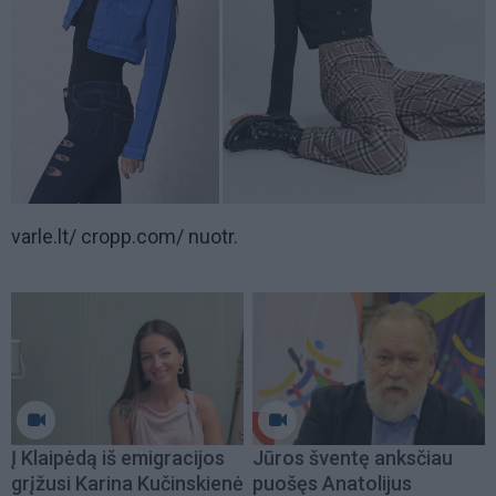
varle.lt/ cropp.com/ nuotr.
Į Klaipėdą iš emigracijos
Jūros šventę anksčiau
grįžusi Karina Kučinskienė
puošęs Anatolijus