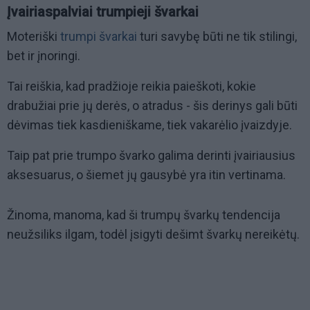
Įvairiaspalviai trumpieji švarkai
Moteriški
trumpi švarkai
turi savybę būti ne tik stilingi,
bet ir įnoringi.
Tai reiškia, kad pradžioje reikia paieškoti, kokie
drabužiai prie jų derės, o atradus - šis derinys gali būti
dėvimas tiek kasdieniškame, tiek vakarėlio įvaizdyje.
Taip pat prie trumpo švarko galima derinti įvairiausius
aksesuarus, o šiemet jų gausybė yra itin vertinama.
Žinoma, manoma, kad ši trumpų švarkų tendencija
neužsiliks ilgam, todėl įsigyti dešimt švarkų nereikėtų.