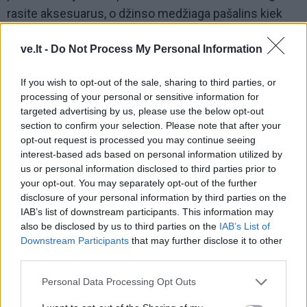
rasite aksesuarus, o džinso medžiaga pašalins kiek
formalų trumpo švarko įvaizdį.
ve.lt -
Do Not Process My Personal Information
Su sijonais daugiau vargo!
If you wish to opt-out of the sale, sharing to third parties, or
Derinant sijonus prie trumpo švarko, teks šiek tiek
processing of your personal or sensitive information for
labiau pasidarbuoti nei su kelnėmis.
targeted advertising by us, please use the below opt-out
section to confirm your selection. Please note that after your
opt-out request is processed you may continue seeing
interest-based ads based on personal information utilized by
us or personal information disclosed to third parties prior to
your opt-out. You may separately opt-out of the further
disclosure of your personal information by third parties on the
IAB’s list of downstream participants. This information may
also be disclosed by us to third parties on the
IAB’s List of
Downstream Participants
that may further disclose it to other
third parties.
Personal Data Processing Opt Outs