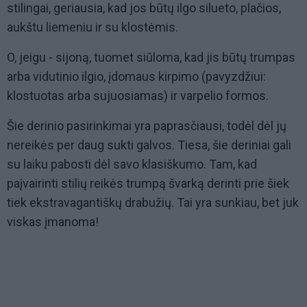
stilingai, geriausia, kad jos būtų ilgo silueto, plačios,
aukštu liemeniu ir su klostėmis.
O, jeigu - sijoną, tuomet siūloma, kad jis būtų trumpas
arba vidutinio ilgio, įdomaus kirpimo (pavyzdžiui:
klostuotas arba sujuosiamas) ir varpelio formos.
Šie derinio pasirinkimai yra paprasčiausi, todėl dėl jų
nereikės per daug sukti galvos. Tiesa, šie deriniai gali
su laiku pabosti dėl savo klasiškumo. Tam, kad
paįvairinti stilių reikės trumpą švarką derinti prie šiek
tiek ekstravagantiškų drabužių. Tai yra sunkiau, bet juk
viskas įmanoma!