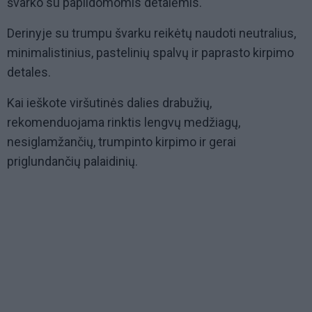
švarko su papildomomis detalėmis.
Derinyje su trumpu švarku reikėtų naudoti neutralius,
minimalistinius, pastelinių spalvų ir paprasto kirpimo
detales.
Kai ieškote viršutinės dalies drabužių,
rekomenduojama rinktis lengvų medžiagų,
nesiglamžančių, trumpinto kirpimo ir gerai
priglundančių palaidinių.