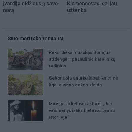
įvardijo didžiausią savo
Klemencovas: gal jau
norą
užtenka
Šiuo metu skaitomiausi
Rekordiškai nusekęs Dunojus
atidengė II pasaulinio karo laikų
radinius
Geltonuoja agurkų lapai: kalta ne
liga, o viena dažna klaida
Mirė garsi lietuvių aktorė: „Jos
vaidmenys išliks Lietuvos teatro
istorijoje“