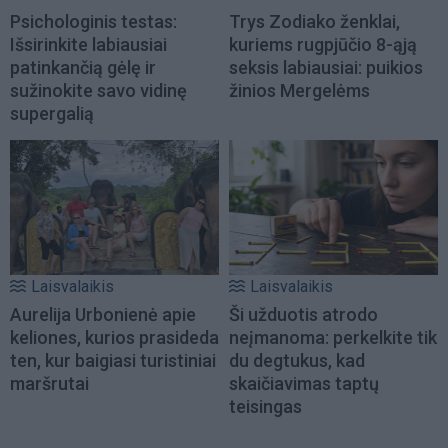
Psichologinis testas:
Trys Zodiako ženklai,
Išsirinkite labiausiai
kuriems rugpjūčio 8-ąją
patinkančią gėlę ir
seksis labiausiai: puikios
sužinokite savo vidinę
žinios Mergelėms
supergalią
Laisvalaikis
Laisvalaikis
Aurelija Urbonienė apie
Ši užduotis atrodo
keliones, kurios prasideda
neįmanoma: perkelkite tik
ten, kur baigiasi turistiniai
du degtukus, kad
maršrutai
skaičiavimas taptų
teisingas