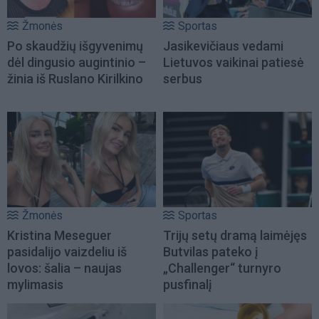
Žmonės
Sportas
Po skaudžių išgyvenimų
Jasikevičiaus vedami
dėl dingusio augintinio –
Lietuvos vaikinai patiesė
žinia iš Ruslano Kirilkino
serbus
Žmonės
Sportas
Kristina Meseguer
Trijų setų dramą laimėjęs
pasidalijo vaizdeliu iš
Butvilas pateko į
lovos: šalia – naujas
„Challenger“ turnyro
mylimasis
pusfinalį