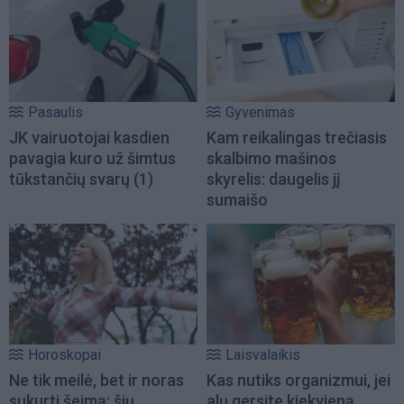
Pasaulis
Gyvenimas
JK vairuotojai kasdien
Kam reikalingas trečiasis
pavagia kuro už šimtus
skalbimo mašinos
tūkstančių svarų
(1)
skyrelis: daugelis jį
sumaišo
Horoskopai
Laisvalaikis
Ne tik meilė, bet ir noras
Kas nutiks organizmui, jei
sukurti šeimą: šių
alų gersite kiekvieną