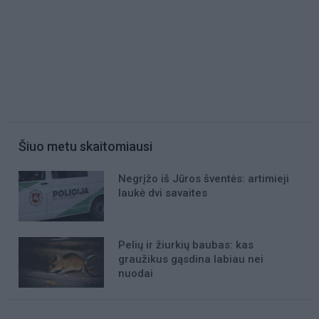
Šiuo metu skaitomiausi
Negrįžo iš Jūros šventės: artimieji
laukė dvi savaites
Pelių ir žiurkių baubas: kas
graužikus gąsdina labiau nei
nuodai