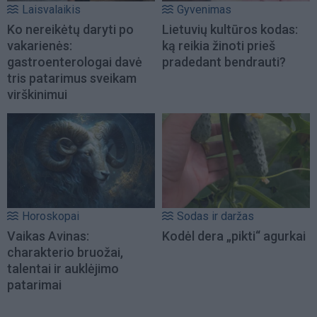
Laisvalaikis
Gyvenimas
Ko nereikėtų daryti po
Lietuvių kultūros kodas:
vakarienės:
ką reikia žinoti prieš
gastroenterologai davė
pradedant bendrauti?
tris patarimus sveikam
virškinimui
Horoskopai
Sodas ir daržas
Vaikas Avinas:
Kodėl dera „pikti“ agurkai
charakterio bruožai,
talentai ir auklėjimo
patarimai