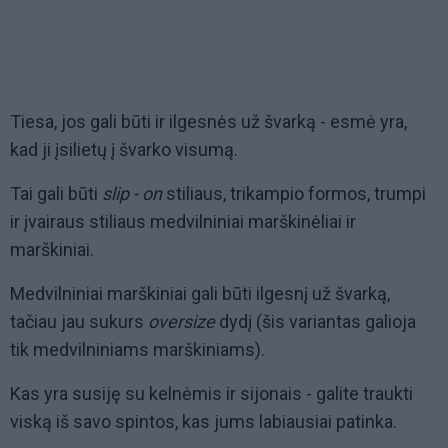
Tiesa, jos gali būti ir ilgesnės už švarką - esmė yra,
kad ji įsilietų į švarko visumą.
Tai gali būti
slip - on
stiliaus, trikampio formos, trumpi
ir įvairaus stiliaus medvilniniai marškinėliai ir
marškiniai.
Medvilniniai marškiniai gali būti ilgesnį už švarką,
tačiau jau sukurs
oversize
dydį (šis variantas galioja
tik medvilniniams marškiniams).
Kas yra susiję su kelnėmis ir sijonais - galite traukti
viską iš savo spintos, kas jums labiausiai patinka.