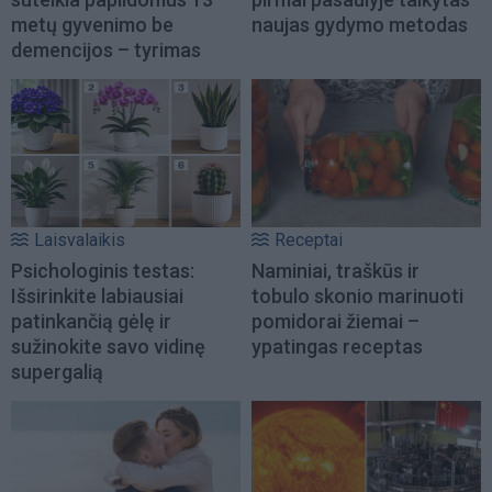
metų gyvenimo be
naujas gydymo metodas
demencijos – tyrimas
Laisvalaikis
Receptai
Psichologinis testas:
Naminiai, traškūs ir
Išsirinkite labiausiai
tobulo skonio marinuoti
patinkančią gėlę ir
pomidorai žiemai –
sužinokite savo vidinę
ypatingas receptas
supergalią