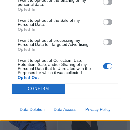
I want to opt-out of the Sharing of my
personal data.
Opted In
Taip yra todėl, nes sijonas turi spalviškai derėti prie
I want to opt-out of the Sale of my
švarko, o tai reiškia, kad sijonas turi būti tos pačios
Personal Data.
spalvos, tik ryškesnio atspalvio (arba atvirkščiai) nei
Opted In
švarkas.
I want to opt-out of processing my
Personal Data for Targeted Advertising.
Opted In
Šie spalvų kontrastai sukurs atsvarą ir neužgoš, o tik
paryškins švarko išskirtinumą.
I want to opt-out of Collection, Use,
Retention, Sale, and/or Sharing of my
Personal Data that Is Unrelated with the
Sijonų kirpimai gali būti estetiškai priglundantys ir
Purposes for which it was collected.
Opted Out
lengvi - mini arba midi stiliaus, šilko medžiagos sijonai,
kurie itin pabrėžia jūsų subtilų siluetą.
CONFIRM
Data Deletion
Data Access
Privacy Policy