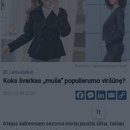
© e5mini.l /birutesnamai.lt nuotr
Laisvalaikis
Koks švarkas „muša“ populiarumo viršūnę?
Facebook
Messenger
LinkedIn
Email
C
2023-12-04 07:20
L
Atėjus šaltesniam sezonui norisi jaustis šiltai, tačiau