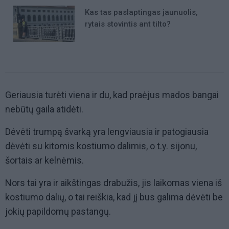
Kas tas paslaptingas jaunuolis,
rytais stovintis ant tilto?
Geriausia turėti viena ir du, kad praėjus mados bangai
nebūtų gaila atidėti.
Dėvėti trumpą švarką yra lengviausia ir patogiausia
dėvėti su kitomis kostiumo dalimis, o t.y. sijonu,
šortais ar kelnėmis.
Nors tai yra ir aikštingas drabužis, jis laikomas viena iš
kostiumo dalių, o tai reiškia, kad jį bus galima dėvėti be
jokių papildomų pastangų.