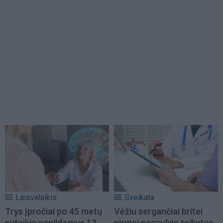
Laisvalaikis
Sveikata
Trys įpročiai po 45 metų
Vėžiu sergančiai britei
suteikia papildomus 13
pirmai pasaulyje taikytas