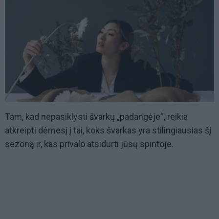
Tam, kad nepasiklysti švarkų „padangėje“, reikia
atkreipti dėmesį į tai, koks švarkas yra stilingiausias šį
sezoną ir, kas privalo atsidurti jūsų spintoje.