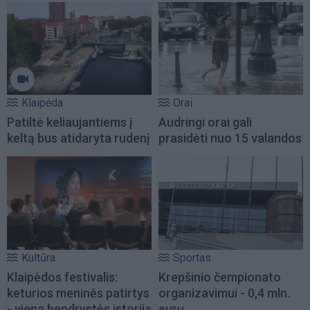
Klaipėda
Orai
Patiltė keliaujantiems į
Audringi orai gali
keltą bus atidaryta rudenį
prasidėti nuo 15 valandos
Kultūra
Sportas
Klaipėdos festivalis:
Krepšinio čempionato
keturios meninės patirtys
organizavimui - 0,4 mln.
- viena bendrystės istorija
eurų