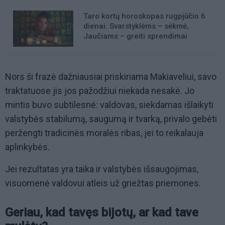
Taro kortų horoskopas rugpjūčio 6
dienai: Svarstyklėms – sėkmė,
Jaučiams – greiti sprendimai
Nors ši frazė dažniausiai priskiriama Makiaveliui, savo
traktatuose jis jos pažodžiui niekada nesakė. Jo
mintis buvo subtilesnė: valdovas, siekdamas išlaikyti
valstybės stabilumą, saugumą ir tvarką, privalo gebėti
peržengti tradicinės moralės ribas, jei to reikalauja
aplinkybės.
Jei rezultatas yra taika ir valstybės išsaugojimas,
visuomenė valdovui atleis už griežtas priemones.
Geriau, kad tavęs bijotų, ar kad tave