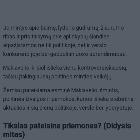
Jo mintys apie baimę, lyderio gudrumą, žiaurumo
ribas ir prisitaikymą prie aplinkybių šiandien
atpažįstamos ne tik politikoje, bet ir verslo
konkurencijoje bei geopolitiniuose sprendimuose.
Makiavelis iki šiol išlieka vienu kontroversiškiausių,
tačiau įtakingiausių politinės minties veikėjų
Žemiau pateikiama esminė Makiavelio išmintis,
politinės įžvalgos ir pamokos, kurios išlieka stebėtinai
aktualios ir šių dienų politikoje, versle bei lyderystėje.
Tikslas pateisina priemones? (Didysis
mitas)