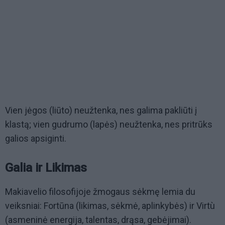
Vien jėgos (liūto) neužtenka, nes galima pakliūti į
klastą; vien gudrumo (lapės) neužtenka, nes pritrūks
galios apsiginti.
Galia ir Likimas
Makiavelio filosofijoje žmogaus sėkmę lemia du
veiksniai: Fortūna (likimas, sėkmė, aplinkybės) ir Virtù
(asmeninė energija, talentas, drąsa, gebėjimai).