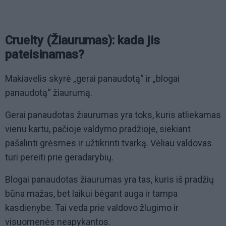
Cruelty (Žiaurumas): kada jis
pateisinamas?
Makiavelis skyrė „gerai panaudotą“ ir „blogai
panaudotą“ žiaurumą.
Gerai panaudotas žiaurumas yra toks, kuris atliekamas
vienu kartu, pačioje valdymo pradžioje, siekiant
pašalinti grėsmes ir užtikrinti tvarką. Vėliau valdovas
turi pereiti prie geradarybių.
Blogai panaudotas žiaurumas yra tas, kuris iš pradžių
būna mažas, bet laikui bėgant auga ir tampa
kasdienybe. Tai veda prie valdovo žlugimo ir
visuomenės neapykantos.