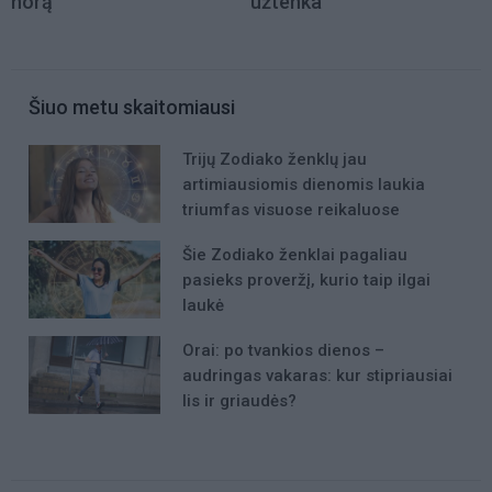
norą
užtenka
Šiuo metu skaitomiausi
Trijų Zodiako ženklų jau
artimiausiomis dienomis laukia
triumfas visuose reikaluose
Šie Zodiako ženklai pagaliau
pasieks proveržį, kurio taip ilgai
laukė
Orai: po tvankios dienos –
audringas vakaras: kur stipriausiai
lis ir griaudės?