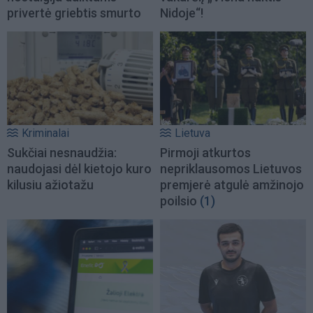
privertė griebtis smurto
Nidoje“!
Kriminalai
Lietuva
Sukčiai nesnaudžia:
Pirmoji atkurtos
naudojasi dėl kietojo kuro
nepriklausomos Lietuvos
kilusiu ažiotažu
premjerė atgulė amžinojo
poilsio
(1)