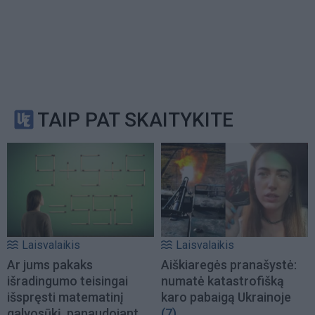
TAIP PAT SKAITYKITE
Laisvalaikis
Laisvalaikis
Ar jums pakaks
Aiškiaregės pranašystė:
išradingumo teisingai
numatė katastrofišką
išspręsti matematinį
karo pabaigą Ukrainoje
galvosūkį, panaudojant
(7)