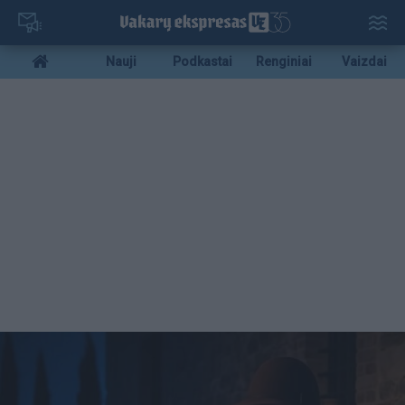
Pereiti
į
pagrindinį
Mobile
Nauji
Podkastai
Renginiai
Vaizdai
turinį
menu
bottom