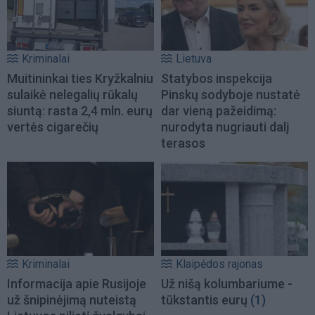
Kriminalai
Lietuva
Muitininkai ties Kryžkalniu
Statybos inspekcija
sulaikė nelegalių rūkalų
Pinskų sodyboje nustatė
siuntą: rasta 2,4 mln. eurų
dar vieną pažeidimą:
vertės cigarečių
nurodyta nugriauti dalį
terasos
Kriminalai
Klaipėdos rajonas
Informacija apie Rusijoje
Už nišą kolumbariume -
už šnipinėjimą nuteistą
tūkstantis eurų
(1)