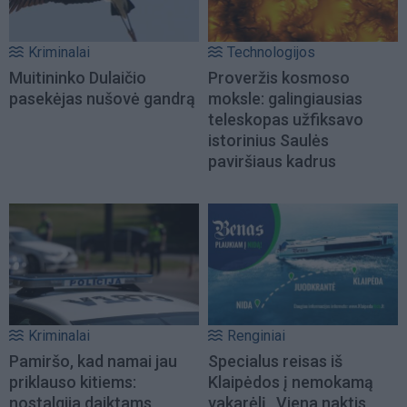
Kriminalai
Technologijos
Muitininko Dulaičio
Proveržis kosmoso
pasekėjas nušovė gandrą
moksle: galingiausias
teleskopas užfiksavo
istorinius Saulės
paviršiaus kadrus
Kriminalai
Renginiai
Pamiršo, kad namai jau
Specialus reisas iš
priklauso kitiems:
Klaipėdos į nemokamą
nostalgija daiktams
vakarėlį „Viena naktis