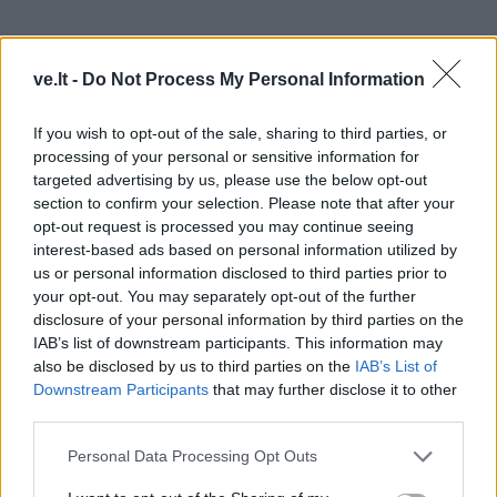
ve.lt -
Do Not Process My Personal Information
Kodėl Makiavelio išmintis gyva
If you wish to opt-out of the sale, sharing to third parties, or
processing of your personal or sensitive information for
šiandien?
targeted advertising by us, please use the below opt-out
section to confirm your selection. Please note that after your
Makiavelio darbai padėjo pagrindus tam, ką šiandien
opt-out request is processed you may continue seeing
vadiname politiniu realizmu (angl. Realpolitik).
interest-based ads based on personal information utilized by
us or personal information disclosed to third parties prior to
Jis atskyrė politiką nuo teologijos ir moralės,
your opt-out. You may separately opt-out of the further
disclosure of your personal information by third parties on the
parodydamas ją kaip techninį amatą, reikalaujantį
IAB’s list of downstream participants. This information may
šalto proto, strategijos ir gebėjimo numatyti kelis
also be disclosed by us to third parties on the
IAB’s List of
žingsnius į priekį.
Downstream Participants
that may further disclose it to other
third parties.
Šiuolaikiniame pasaulyje jo įžvalgose analizuojamos
Personal Data Processing Opt Outs
strategijos yra plačiai taikomos krizių valdyme, verslo