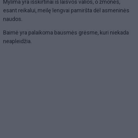
Mylima yra išskirtinai iš laisvos valios, o žmonės,
esant reikalui, meilę lengvai pamiršta dėl asmeninės
naudos.
Baimė yra palaikoma bausmės grėsme, kuri niekada
neapleidžia.