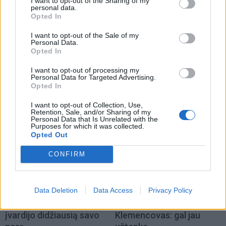
I want to opt-out of the Sharing of my
konkurencijoje ir didžiųjų valstybių geopolitiniuose
personal data.
žaidimuose, kur sprendimai priimami ne pagal
Opted In
emocijas, o pagal griežtus pragmatinius interesus.
I want to opt-out of the Sale of my
Personal Data.
Opted In
I want to opt-out of processing my
Personal Data for Targeted Advertising.
Opted In
I want to opt-out of Collection, Use,
Retention, Sale, and/or Sharing of my
Personal Data that Is Unrelated with the
Purposes for which it was collected.
Opted Out
CONFIRM
Data Deletion
Data Access
Privacy Policy
Į Klaipėdą iš emigracijos
Jūros šventę anksčiau
grįžusi Karina Kučinskienė
puošęs Anatolijus
įvardijo didžiausią savo
Klemencovas: gal jau