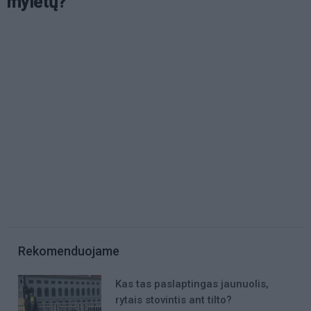
mylėtų?
Rekomenduojame
Kas tas paslaptingas jaunuolis,
rytais stovintis ant tilto?