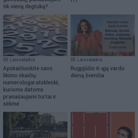
tik vieną degtuką?
Laisvalaikis
Laisvalaikis
Apskaičiuokite savo
Rugpjūčio 6-ąją vardo
likimo skaičių:
dieną švenčia
numerologai atskleidė,
kurioms datoms
pranašaujami turtai ir
sėkmė