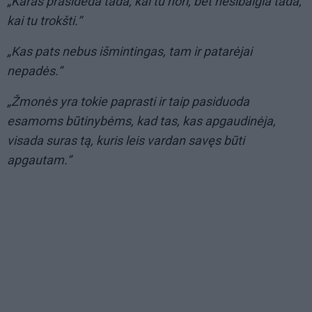
„Karas prasideda tada, kai tu nori, bet nesibaigia tada,
kai tu trokšti.“
„Kas pats nebus išmintingas, tam ir patarėjai
nepadės.“
„Žmonės yra tokie paprasti ir taip pasiduoda
esamoms būtinybėms, kad tas, kas apgaudinėja,
visada suras tą, kuris leis vardan savęs būti
apgautam.“