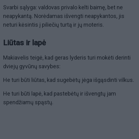
Svarbi sąlyga: valdovas privalo kelti baimę, bet ne
neapykantą. Norėdamas išvengti neapykantos, jis
neturi kėsintis į piliečių turtą ir jų moteris.
Liūtas ir lapė
Makiavelis teigė, kad geras lyderis turi mokėti derinti
dviejų gyvūnų savybes:
He turi būti liūtas, kad sugebėtų jėga išgąsdinti vilkus.
He turi būti lapė, kad pastebėtų ir išvengtų jam
spendžiamų spąstų.