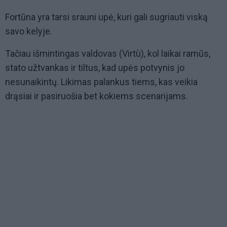
Fortūna yra tarsi srauni upė, kuri gali sugriauti viską
savo kelyje.
Tačiau išmintingas valdovas (Virtù), kol laikai ramūs,
stato užtvankas ir tiltus, kad upės potvynis jo
nesunaikintų. Likimas palankus tiems, kas veikia
drąsiai ir pasiruošia bet kokiems scenarijams.