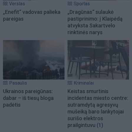
Verslas
Sportas
„Enefit“ vadovas palieka
„Dragūnas“ sulaukė
pareigas
pastiprinimo: į Klaipėdą
atvyksta Sakartvelo
rinktinės narys
Pasaulis
Kriminalai
Ukrainos pareigūnas:
Keistas smurtinis
dabar – iš tiesų bloga
incidentas miesto centre:
padėtis
sutramdytą agresyvų
mušeiką baro lankytojai
surišo elektros
prailgintuvu
(1)