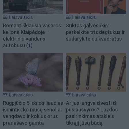
Laisvalaikis
Laisvalaikis
Romantiškiausia vasaros
Suktas galvosūkis:
kelionė Klaipėdoje –
perkelkite tris degtukus ir
elektriniu vandens
sudarykite du kvadratus
autobusu
(1)
Laisvalaikis
Laisvalaikis
Rugpjūčio 5-osios liaudies
Ar jus lengva išvesti iš
išmintis: ko mūsų senoliai
pusiausvyros? Lazdos
vengdavo ir kokius orus
pasirinkimas atskleis
pranašavo gamta
tikrąjį jūsų būdą