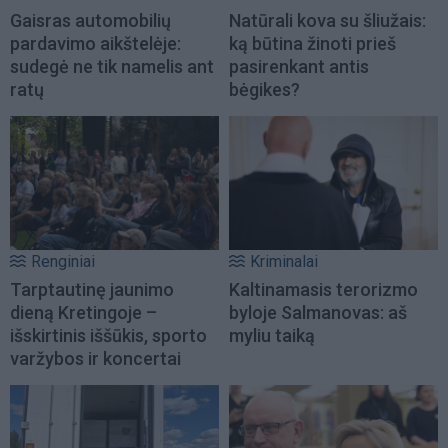
Gaisras automobilių
Natūrali kova su šliužais:
pardavimo aikštelėje:
ką būtina žinoti prieš
sudegė ne tik namelis ant
pasirenkant antis
ratų
bėgikes?
Renginiai
Kriminalai
Tarptautinę jaunimo
Kaltinamasis terorizmo
dieną Kretingoje –
byloje Salmanovas: aš
išskirtinis iššūkis, sporto
myliu taiką
varžybos ir koncertai