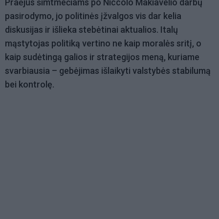
Praėjus šimtmečiams po Niccolò Makiavelio darbų
pasirodymo, jo politinės įžvalgos vis dar kelia
diskusijas ir išlieka stebėtinai aktualios. Italų
mąstytojas politiką vertino ne kaip moralės sritį, o
kaip sudėtingą galios ir strategijos meną, kuriame
svarbiausia – gebėjimas išlaikyti valstybės stabilumą
bei kontrolę.