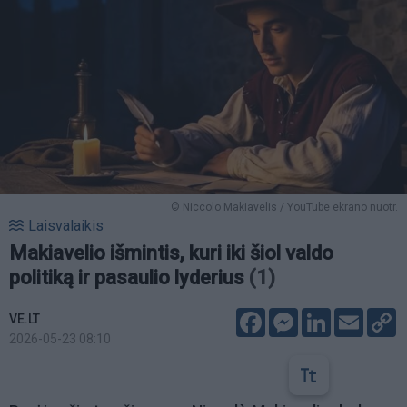
© Niccolo Makiavelis / YouTube ekrano nuotr.
Laisvalaikis
Makiavelio išmintis, kuri iki šiol valdo
politiką ir pasaulio lyderius
(1)
Facebook
Messenger
LinkedIn
Email
C
VE.LT
L
2026-05-23 08:10