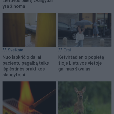
Lietuvos pilietį žvalgybai
yra žinoma
Sveikata
Orai
Nuo lapkričio daliai
Ketvirtadienio popietę
pacientų pagalbą teiks
šioje Lietuvos vietoje
išplėstinės praktikos
galimas škvalas
slaugytojai