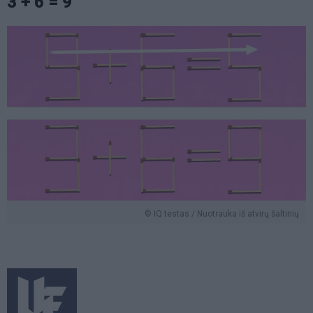
3 + 6 = 9
© IQ testas / Nuotrauka iš atvirų šaltinių