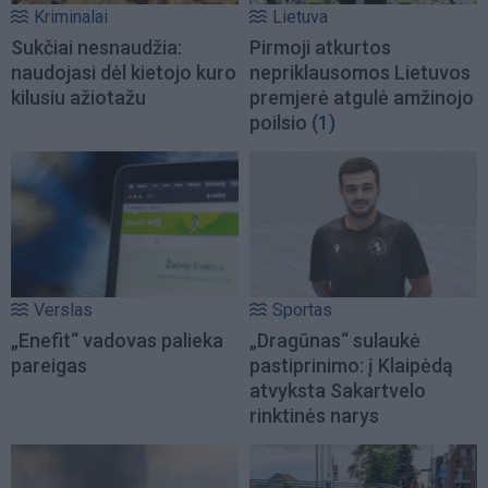
Kriminalai
Lietuva
Sukčiai nesnaudžia:
Pirmoji atkurtos
naudojasi dėl kietojo kuro
nepriklausomos Lietuvos
kilusiu ažiotažu
premjerė atgulė amžinojo
poilsio
(1)
Verslas
Sportas
„Enefit“ vadovas palieka
„Dragūnas“ sulaukė
pareigas
pastiprinimo: į Klaipėdą
atvyksta Sakartvelo
rinktinės narys