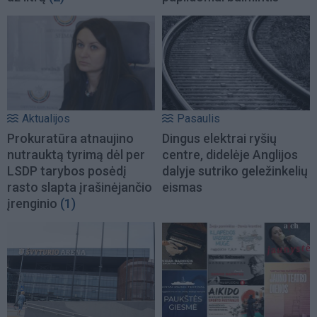
Aktualijos
Pasaulis
Prokuratūra atnaujino
Dingus elektrai ryšių
nutrauktą tyrimą dėl per
centre, didelėje Anglijos
LSDP tarybos posėdį
dalyje sutriko geležinkelių
rasto slapta įrašinėjančio
eismas
įrenginio
(1)