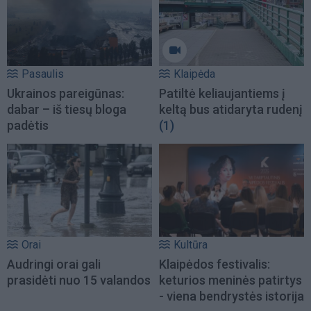
Pasaulis
Klaipėda
Ukrainos pareigūnas:
Patiltė keliaujantiems į
dabar – iš tiesų bloga
keltą bus atidaryta rudenį
padėtis
(1)
Orai
Kultūra
Audringi orai gali
Klaipėdos festivalis:
prasidėti nuo 15 valandos
keturios meninės patirtys
- viena bendrystės istorija