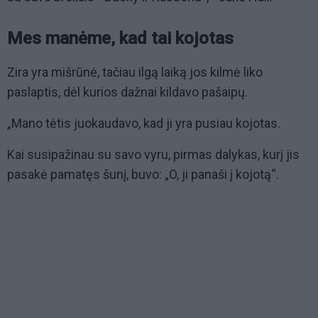
Mes manėme, kad tai kojotas
Zira yra mišrūnė, tačiau ilgą laiką jos kilmė liko
paslaptis, dėl kurios dažnai kildavo pašaipų.
„Mano tėtis juokaudavo, kad ji yra pusiau kojotas.
Kai susipažinau su savo vyru, pirmas dalykas, kurį jis
pasakė pamatęs šunį, buvo: „O, ji panaši į kojotą“.