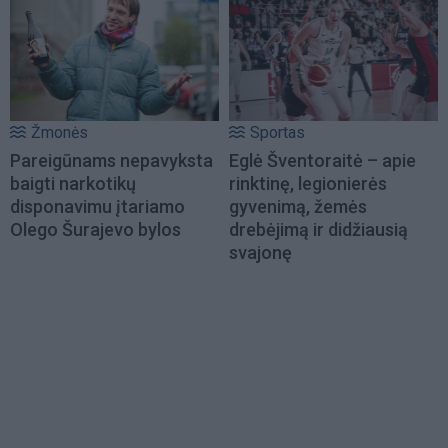
Žmonės
Sportas
Pareigūnams nepavyksta
Eglė Šventoraitė – apie
baigti narkotikų
rinktinę, legionierės
disponavimu įtariamo
gyvenimą, žemės
Olego Šurajevo bylos
drebėjimą ir didžiausią
svajonę