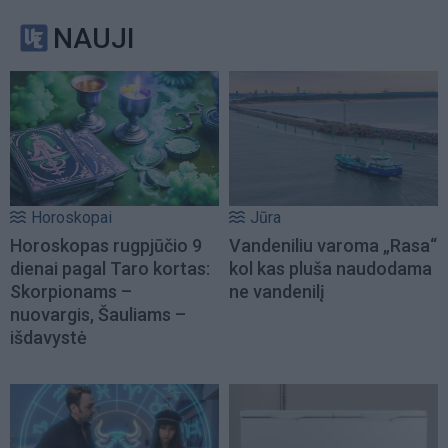
NAUJI
Horoskopai
Jūra
Horoskopas rugpjūčio 9
Vandeniliu varoma „Rasa“
dienai pagal Taro kortas:
kol kas pluša naudodama
Skorpionams –
ne vandenilį
nuovargis, Šauliams –
išdavystė