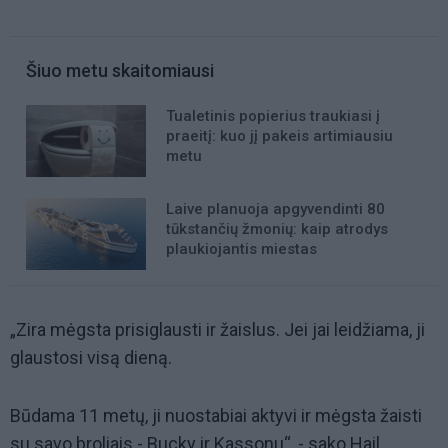
Šiuo metu skaitomiausi
Tualetinis popierius traukiasi į
praeitį: kuo jį pakeis artimiausiu
metu
Laive planuoja apgyvendinti 80
tūkstančių žmonių: kaip atrodys
plaukiojantis miestas
„Zira mėgsta prisiglausti ir žaislus. Jei jai leidžiama, ji
glaustosi visą dieną.
Būdama 11 metų, ji nuostabiai aktyvi ir mėgsta žaisti
su savo broliais - Bucky ir Kassonu“, - sako Hail.