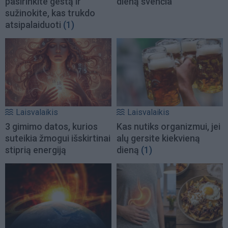
pasirinkite gestą ir
dieną švenčia
sužinokite, kas trukdo
atsipalaiduoti
(1)
Laisvalaikis
Laisvalaikis
3 gimimo datos, kurios
Kas nutiks organizmui, jei
suteikia žmogui išskirtinai
alų gersite kiekvieną
stiprią energiją
dieną
(1)