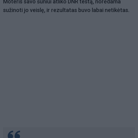
Moteris savo šuniui atliko DNR testą, norėdama
sužinoti jo veislę, ir rezultatas buvo labai netikėtas.