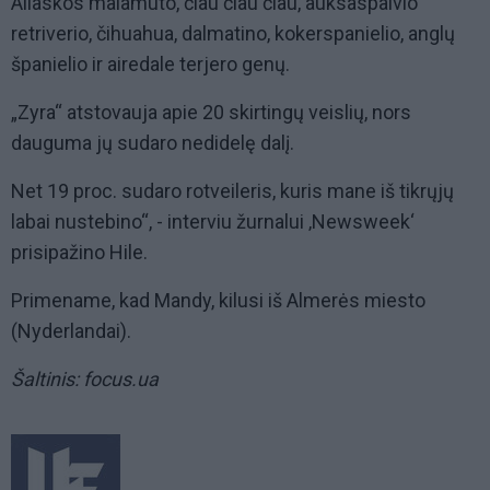
Aliaskos malamuto, čiau čiau čiau, auksaspalvio
retriverio, čihuahua, dalmatino, kokerspanielio, anglų
španielio ir airedale terjero genų.
„Zyra“ atstovauja apie 20 skirtingų veislių, nors
dauguma jų sudaro nedidelę dalį.
Net 19 proc. sudaro rotveileris, kuris mane iš tikrųjų
labai nustebino“, - interviu žurnalui ‚Newsweek‘
prisipažino Hile.
Primename, kad Mandy, kilusi iš Almerės miesto
(Nyderlandai).
Šaltinis: focus.ua