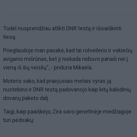
Todėl nusprendžiau atlikti DNR testą ir išsiaiškinti
tiesą.
Prieglaudoje man pasakė, kad tai rotveilerio ir vokiečių
aviganio mišrūnas, bet ji niekada nebuvo panaši nei į
vieną iš šių veislių“, - priduria Mikaela.
Moteris sako, kad praėjusiais metais vyras ją
nustebino ir DNR testą padovanojo kaip kitų kalėdinių
dovanų paketo dalį.
Taigi, kaip paaiškėjo, Zira savo genetinėje medžiagoje
turi pėdsakų: