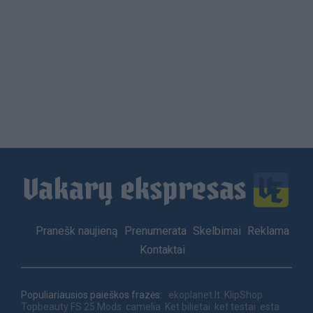
Load
More
Footer
Pranešk naujieną
Prenumerata
Skelbimai
Reklama
menu
Kontaktai
Populiariausios paieškos frazės:
ekoplanet.lt
KlipShop
Topbeauty
FS 25 Mods
camelia
Ket bilietai
ket testai
esta