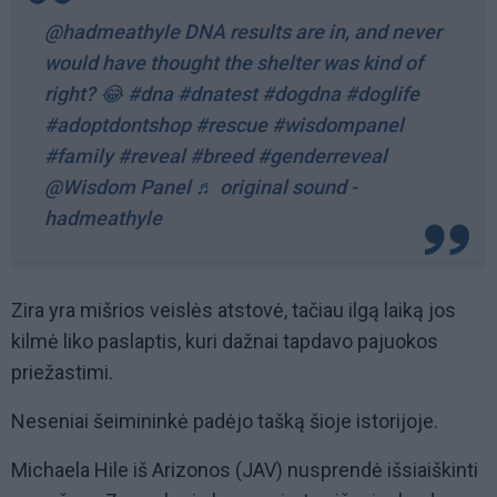
@hadmeathyle
DNA results are in, and never
would have thought the shelter was kind of
right? 😂
#dna
#dnatest
#dogdna
#doglife
#adoptdontshop
#rescue
#wisdompanel
#family
#reveal
#breed
#genderreveal
@Wisdom Panel
♬ original sound -
hadmeathyle
Zira yra mišrios veislės atstovė, tačiau ilgą laiką jos
kilmė liko paslaptis, kuri dažnai tapdavo pajuokos
priežastimi.
Neseniai šeimininkė padėjo tašką šioje istorijoje.
Michaela Hile iš Arizonos (JAV) nusprendė išsiaiškinti