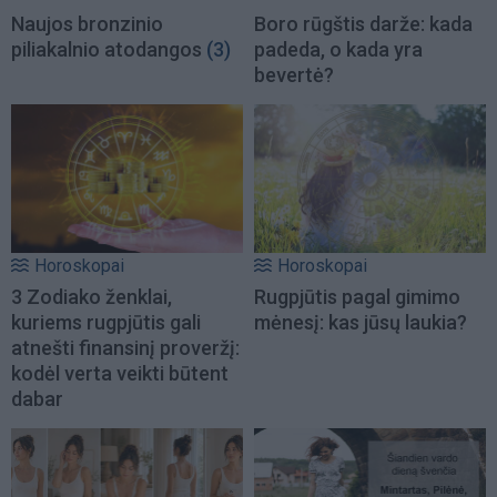
Naujos bronzinio
Boro rūgštis darže: kada
piliakalnio atodangos
(3)
padeda, o kada yra
bevertė?
Horoskopai
Horoskopai
3 Zodiako ženklai,
Rugpjūtis pagal gimimo
kuriems rugpjūtis gali
mėnesį: kas jūsų laukia?
atnešti finansinį proveržį:
kodėl verta veikti būtent
dabar