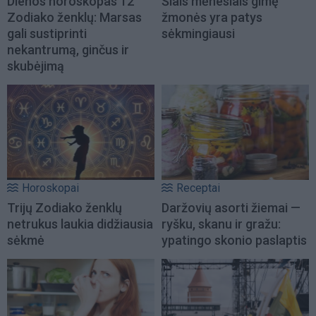
Dienos horoskopas 12
Šiais mėnesiais gimę
Zodiako ženklų: Marsas
žmonės yra patys
gali sustiprinti
sėkmingiausi
nekantrumą, ginčus ir
skubėjimą
Horoskopai
Receptai
Trijų Zodiako ženklų
Daržovių asorti žiemai —
netrukus laukia didžiausia
ryšku, skanu ir gražu:
sėkmė
ypatingo skonio paslaptis