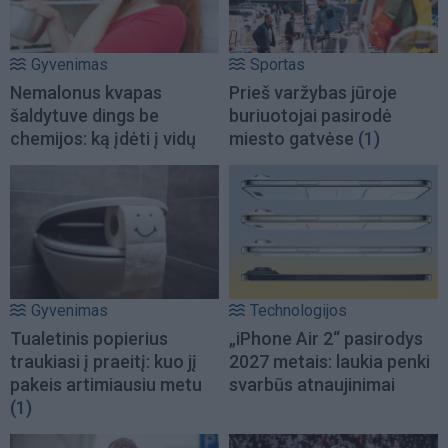
Gyvenimas
Sportas
Nemalonus kvapas
Prieš varžybas jūroje
šaldytuve dings be
buriuotojai pasirodė
chemijos: ką įdėti į vidų
miesto gatvėse
(1)
Gyvenimas
Technologijos
Tualetinis popierius
„iPhone Air 2“ pasirodys
traukiasi į praeitį: kuo jį
2027 metais: laukia penki
pakeis artimiausiu metu
svarbūs atnaujinimai
(1)