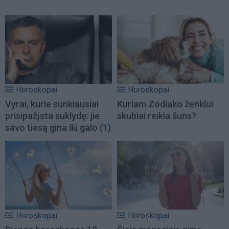
Horoskopai
Horoskopai
Vyrai, kurie sunkiausiai
Kuriam Zodiako ženklui
prisipažįsta suklydę: jie
skubiai reikia šuns?
savo tiesą gina iki galo
(1)
Horoskopai
Horoskopai