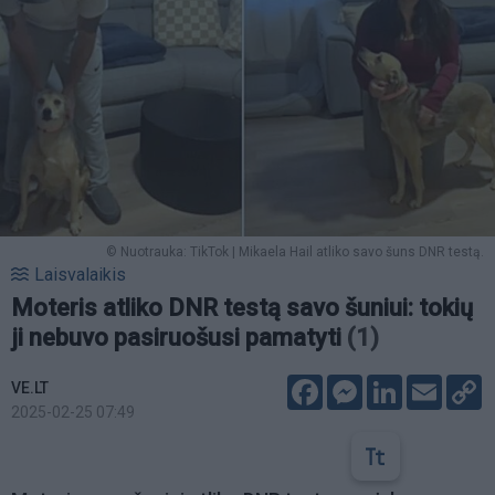
© Nuotrauka: TikTok | Mikaela Hail atliko savo šuns DNR testą.
Laisvalaikis
Moteris atliko DNR testą savo šuniui: tokių
ji nebuvo pasiruošusi pamatyti
(1)
Facebook
Messenger
LinkedIn
Email
C
VE.LT
L
2025-02-25 07:49