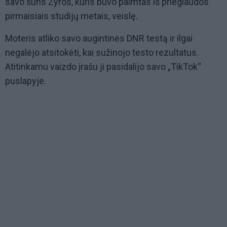
savo šuns Zyros, kuris buvo paimtas iš prieglaudos
pirmaisiais studijų metais, veislę.
Moteris atliko savo augintinės DNR testą ir ilgai
negalėjo atsitokėti, kai sužinojo testo rezultatus.
Atitinkamu vaizdo įrašu ji pasidalijo savo „TikTok“
puslapyje.