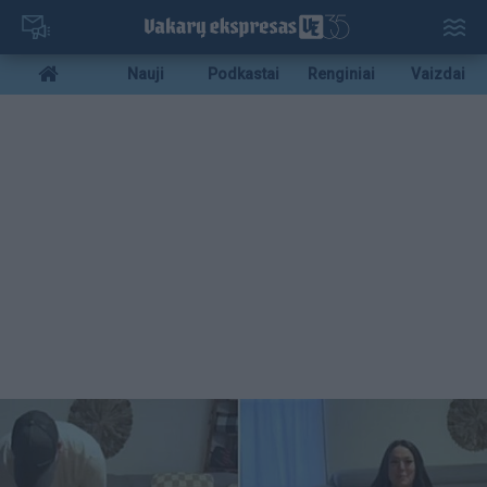
Pereiti
į
pagrindinį
Mobile
Nauji
Podkastai
Renginiai
Vaizdai
turinį
menu
bottom