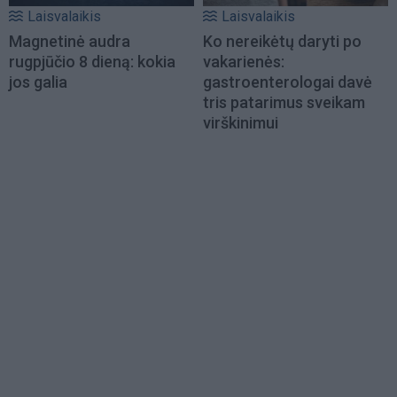
Laisvalaikis
Laisvalaikis
Magnetinė audra
Ko nereikėtų daryti po
rugpjūčio 8 dieną: kokia
vakarienės:
jos galia
gastroenterologai davė
tris patarimus sveikam
virškinimui