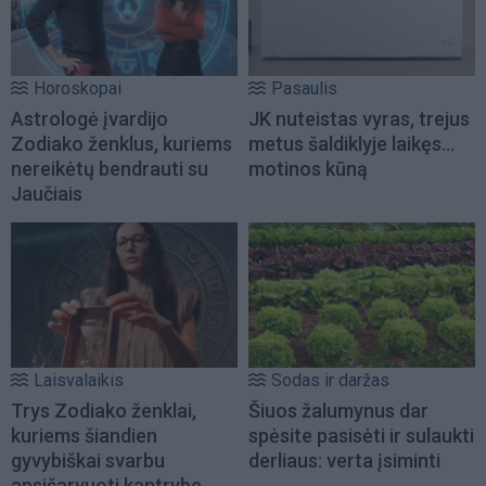
Horoskopai
Pasaulis
Astrologė įvardijo
JK nuteistas vyras, trejus
Zodiako ženklus, kuriems
metus šaldiklyje laikęs...
nereikėtų bendrauti su
motinos kūną
Jaučiais
Laisvalaikis
Sodas ir daržas
Trys Zodiako ženklai,
Šiuos žalumynus dar
kuriems šiandien
spėsite pasisėti ir sulaukti
gyvybiškai svarbu
derliaus: verta įsiminti
apsišarvuoti kantrybe