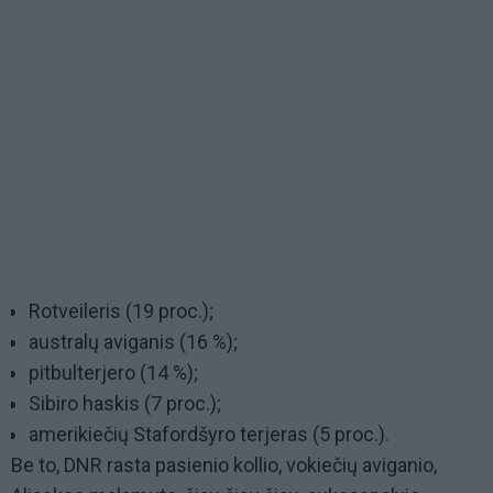
Rotveileris (19 proc.);
australų aviganis (16 %);
pitbulterjero (14 %);
Sibiro haskis (7 proc.);
amerikiečių Stafordšyro terjeras (5 proc.).
Be to, DNR rasta pasienio kollio, vokiečių aviganio,