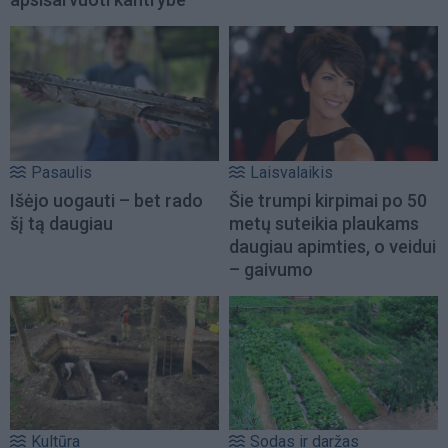
Pasaulis
Laisvalaikis
Išėjo uogauti – bet rado
Šie trumpi kirpimai po 50
šį tą daugiau
metų suteikia plaukams
daugiau apimties, o veidui
– gaivumo
Kultūra
Sodas ir daržas