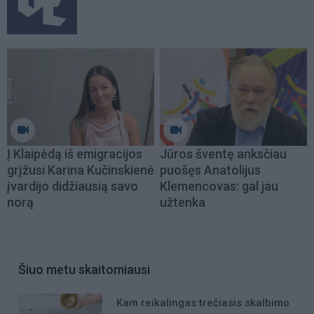
Į Klaipėdą iš emigracijos
Jūros šventę anksčiau
grįžusi Karina Kučinskienė
puošęs Anatolijus
įvardijo didžiausią savo
Klemencovas: gal jau
norą
užtenka
Šiuo metu skaitomiausi
Kam reikalingas trečiasis skalbimo