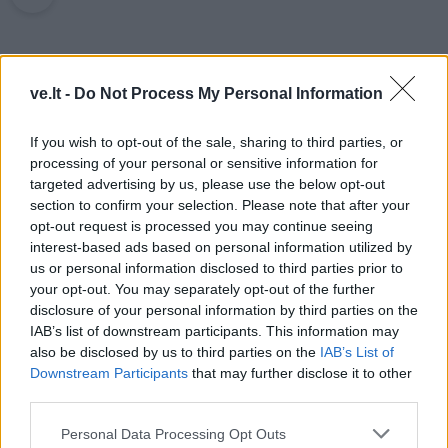
Rašyti komentarą
ve.lt -
Do Not Process My Personal Information
Jūsų vardas
If you wish to opt-out of the sale, sharing to third parties, or
processing of your personal or sensitive information for
targeted advertising by us, please use the below opt-out
Komentaras
section to confirm your selection. Please note that after your
opt-out request is processed you may continue seeing
interest-based ads based on personal information utilized by
us or personal information disclosed to third parties prior to
your opt-out. You may separately opt-out of the further
disclosure of your personal information by third parties on the
IAB’s list of downstream participants. This information may
also be disclosed by us to third parties on the
IAB’s List of
Downstream Participants
that may further disclose it to other
third parties.
This site is protected by
Sutinku su
taisyklėmis
Personal Data Processing Opt Outs
reCAPTCHA and the Google