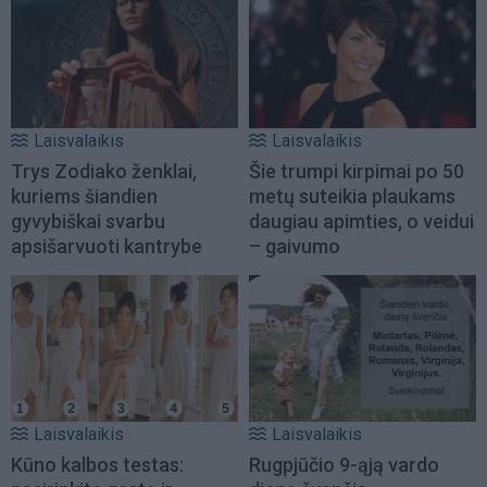
Laisvalaikis
Laisvalaikis
Trys Zodiako ženklai,
Šie trumpi kirpimai po 50
kuriems šiandien
metų suteikia plaukams
gyvybiškai svarbu
daugiau apimties, o veidui
apsišarvuoti kantrybe
– gaivumo
Laisvalaikis
Laisvalaikis
Kūno kalbos testas:
Rugpjūčio 9-ąją vardo