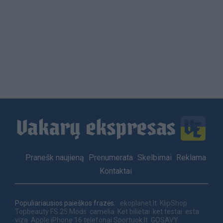
Footer
Pranešk naujieną
Prenumerata
Skelbimai
Reklama
menu
Kontaktai
Populiariausios paieškos frazės:
ekoplanet.lt
KlipShop
Topbeauty
FS 25 Mods
camelia
Ket bilietai
ket testai
esta
viza
Apple iPhone 16 telefonai
Sportuok.lt
GOSAVY