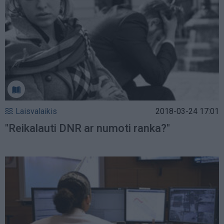
Laisvalaikis
2018-03-24 17:01
"Reikalauti DNR ar numoti ranka?"