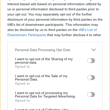
interest-based ads based on personal information utilized by
Pasaulis
2024-02-18 10:00
us or personal information disclosed to third parties prior to
Ūkininkavimas Šiaurės Afrikoje prasidėjo
your opt-out. You may separately opt-out of the further
disclosure of your personal information by third parties on the
maždaug prieš 7500 metų imigrantų dėka,
IAB’s list of downstream participants. This information may
atskleidžia DNR tyrimai iš neolito
also be disclosed by us to third parties on the
IAB’s List of
Downstream Participants
that may further disclose it to other
palaidojimų
third parties.
Personal Data Processing Opt Outs
I want to opt-out of the Sharing of my
personal data.
Opted In
I want to opt-out of the Sale of my
Personal Data.
Opted In
I want to opt-out of processing my
Personal Data for Targeted Advertising.
Opted In
I want to opt-out of Collection, Use,