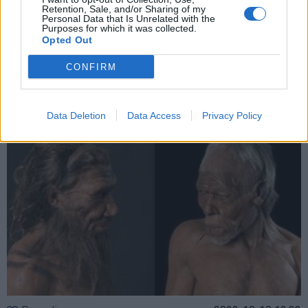
Retention, Sale, and/or Sharing of my
Pasaulis
2023-11-19 12:09
Personal Data that Is Unrelated with the
Purposes for which it was collected.
Mokslininkai, praėjus 80 metų, nustatė
Opted Out
dingusio Antrojo pasaulinio karo lakūno
CONFIRM
palaikų tapatybę
(2)
Data Deletion
Data Access
Privacy Policy