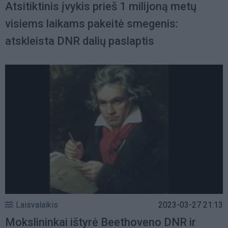
Atsitiktinis įvykis prieš 1 milijoną metų
visiems laikams pakeitė smegenis:
atskleista DNR dalių paslaptis
Laisvalaikis
2023-03-27 21:13
Mokslininkai ištyrė Beethoveno DNR ir