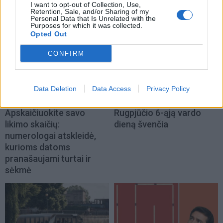
galvosūkį, panaudojant
(10)
I want to opt-out of Collection, Use,
Retention, Sale, and/or Sharing of my
tik vieną degtuką?
Personal Data that Is Unrelated with the
Purposes for which it was collected.
Opted Out
CONFIRM
Data Deletion
Data Access
Privacy Policy
Laisvalaikis
Laisvalaikis
Apskaičiuokite savo
Rugpjūčio 6-ąją vardo
likimo skaičių:
dieną švenčia
numerologai atskleidė,
kurioms datoms
pranašaujami turtai ir
sėkmė