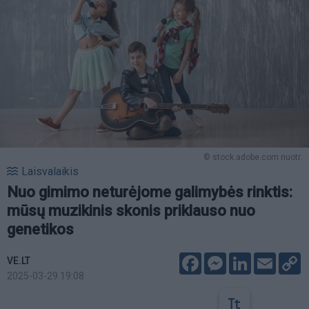
© stock.adobe.com nuotr.
Laisvalaikis
Nuo gimimo neturėjome galimybės rinktis:
mūsų muzikinis skonis priklauso nuo
genetikos
Facebook
Messenger
LinkedIn
Email
C
VE.LT
L
2025-03-29 19:08