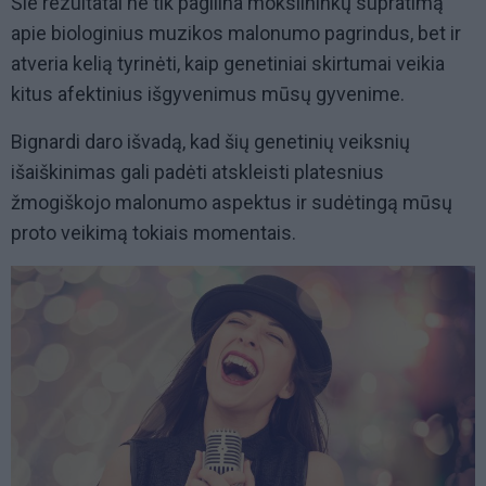
Šie rezultatai ne tik pagilina mokslininkų supratimą
apie biologinius muzikos malonumo pagrindus, bet ir
atveria kelią tyrinėti, kaip genetiniai skirtumai veikia
kitus afektinius išgyvenimus mūsų gyvenime.
Bignardi daro išvadą, kad šių genetinių veiksnių
išaiškinimas gali padėti atskleisti platesnius
žmogiškojo malonumo aspektus ir sudėtingą mūsų
proto veikimą tokiais momentais.