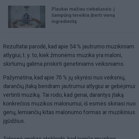
Plaukai mažiau riebaluosis: į
šampūną tereikia įberti vieną
ingredientą
Rezultatai parodė, kad apie 54 % jautrumo muzikiniam
atlygiui, t. y. to, kiek žmonėms muzika yra maloni,
skirtumų galima priskirti genetiniams veiksniams.
Pažymėtina, kad apie 70 % jų skyrėsi nuo veiksnių,
darančių įtaką bendram jautrumui atlygiui ar gebėjimui
vertinti muziką. Tai rodo, kad genai, darantys įtaką
konkrečios muzikos malonumui, iš esmės skiriasi nuo
genų, lemiančių kitas malonumo formas ar muzikinius
įgūdžius.
Tolesnė analizė atskleidė, kad įvairūs muzikos