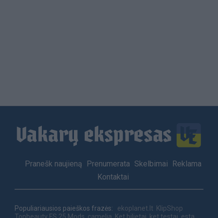
Load
More
Footer
Pranešk naujieną
Prenumerata
Skelbimai
Reklama
menu
Kontaktai
Populiariausios paieškos frazės:
ekoplanet.lt
KlipShop
Topbeauty
FS 25 Mods
camelia
Ket bilietai
ket testai
esta