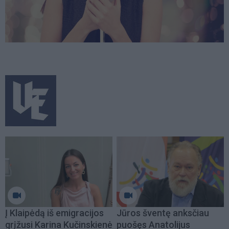
Į Klaipėdą iš emigracijos
Jūros šventę anksčiau
grįžusi Karina Kučinskienė
puošęs Anatolijus