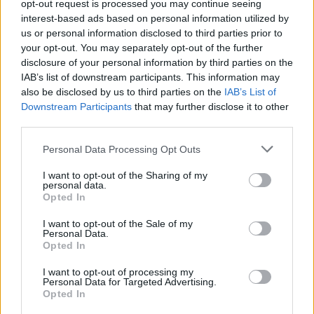
opt-out request is processed you may continue seeing
interest-based ads based on personal information utilized by
us or personal information disclosed to third parties prior to
your opt-out. You may separately opt-out of the further
disclosure of your personal information by third parties on the
IAB’s list of downstream participants. This information may
also be disclosed by us to third parties on the
IAB’s List of
Downstream Participants
that may further disclose it to other
TAIP PAT SKAITYKITE
third parties.
Personal Data Processing Opt Outs
I want to opt-out of the Sharing of my
personal data.
Opted In
I want to opt-out of the Sale of my
Personal Data.
Opted In
Laisvalaikis
Laisvalaikis
Ar jums pakaks
Aiškiaregės pranašystė:
I want to opt-out of processing my
Personal Data for Targeted Advertising.
išradingumo teisingai
numatė katastrofišką
Opted In
išspręsti matematinį
karo pabaigą Ukrainoje