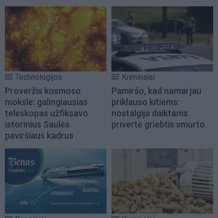
Technologijos
Kriminalai
Proveržis kosmoso
Pamiršo, kad namai jau
moksle: galingiausias
priklauso kitiems:
teleskopas užfiksavo
nostalgija daiktams
istorinius Saulės
privertė griebtis smurto
paviršiaus kadrus