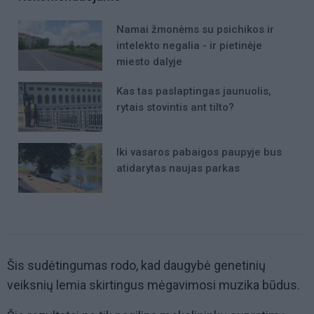
Namai žmonėms su psichikos ir
intelekto negalia - ir pietinėje
miesto dalyje
Kas tas paslaptingas jaunuolis,
rytais stovintis ant tilto?
Iki vasaros pabaigos paupyje bus
atidarytas naujas parkas
Šis sudėtingumas rodo, kad daugybė genetinių
veiksnių lemia skirtingus mėgavimosi muzika būdus.