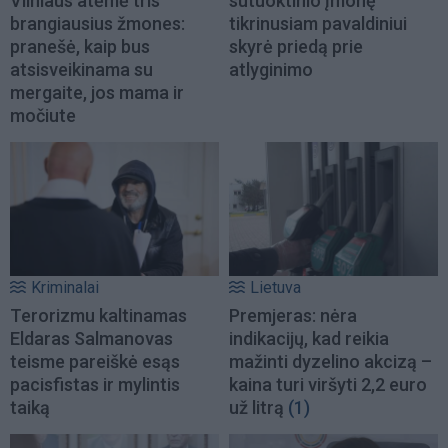
Vilniaus atėmė tris
sutuoktinio įmonę
brangiausius žmones:
tikrinusiam pavaldiniui
pranešė, kaip bus
skyrė priedą prie
atsisveikinama su
atlyginimo
mergaite, jos mama ir
močiute
Kriminalai
Lietuva
Terorizmu kaltinamas
Premjeras: nėra
Eldaras Salmanovas
indikacijų, kad reikia
teisme pareiškė esąs
mažinti dyzelino akcizą –
pacisfistas ir mylintis
kaina turi viršyti 2,2 euro
taiką
už litrą
(1)