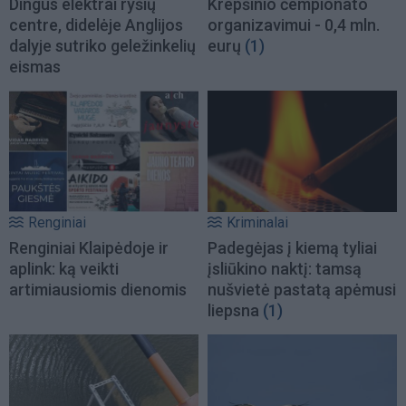
Dingus elektrai ryšių
Krepšinio čempionato
centre, didelėje Anglijos
organizavimui - 0,4 mln.
dalyje sutriko geležinkelių
eurų
(1)
eismas
Renginiai
Kriminalai
Renginiai Klaipėdoje ir
Padegėjas į kiemą tyliai
aplink: ką veikti
įsliūkino naktį: tamsą
artimiausiomis dienomis
nušvietė pastatą apėmusi
liepsna
(1)