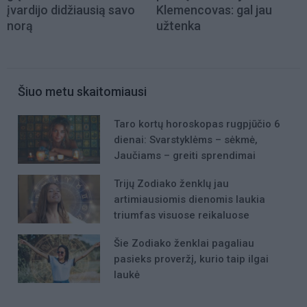
įvardijo didžiausią savo
Klemencovas: gal jau
norą
užtenka
Šiuo metu skaitomiausi
Taro kortų horoskopas rugpjūčio 6
dienai: Svarstyklėms – sėkmė,
Jaučiams – greiti sprendimai
Trijų Zodiako ženklų jau
artimiausiomis dienomis laukia
triumfas visuose reikaluose
Šie Zodiako ženklai pagaliau
pasieks proveržį, kurio taip ilgai
laukė