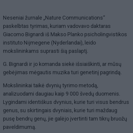
Neseniai žurnale „Nature Communications“
paskelbtas tyrimas, kuriam vadovavo daktaras
Giacomo Bignardi iš Makso Planko psicholingvistikos
instituto Nijmegene (Nyderlandai), leido
mokslininkams suprasti šią paslaptį.
G. Bignardi ir jo komanda siekė išsiaiškinti, ar mūsų
gebėjimas mėgautis muzika turi genetinį pagrindą.
Mokslininkai taikė dvynių tyrimo metodą,
analizuodami daugiau kaip 9 000 švedų duomenis.
Lygindami identiškus dvynius, kurie turi visus bendrus
genus, su skirtingais dvyniais, kurie turi maždaug
pusę bendrų genų, jie galėjo įvertinti tam tikrų bruožų
paveldimumą.