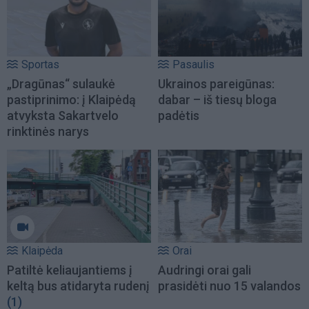
Sportas
Pasaulis
„Dragūnas“ sulaukė
Ukrainos pareigūnas:
pastiprinimo: į Klaipėdą
dabar – iš tiesų bloga
atvyksta Sakartvelo
padėtis
rinktinės narys
Klaipėda
Orai
Patiltė keliaujantiems į
Audringi orai gali
keltą bus atidaryta rudenį
prasidėti nuo 15 valandos
(1)