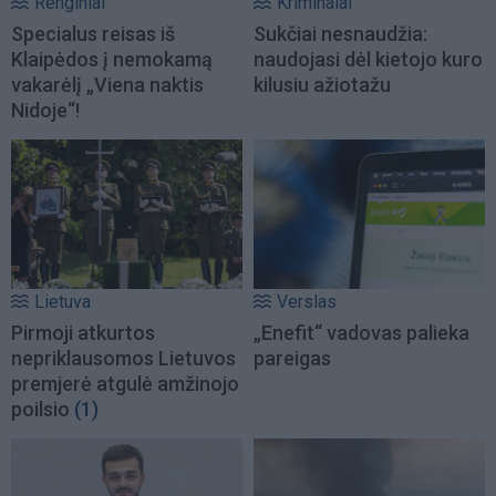
Renginiai
Kriminalai
Specialus reisas iš
Sukčiai nesnaudžia:
Klaipėdos į nemokamą
naudojasi dėl kietojo kuro
vakarėlį „Viena naktis
kilusiu ažiotažu
Nidoje“!
Lietuva
Verslas
Pirmoji atkurtos
„Enefit“ vadovas palieka
nepriklausomos Lietuvos
pareigas
premjerė atgulė amžinojo
poilsio
(1)