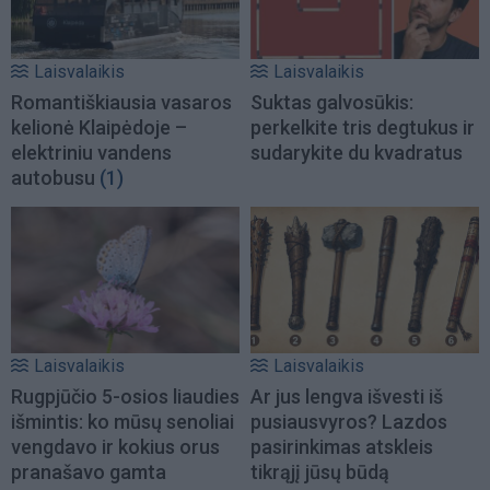
Laisvalaikis
Laisvalaikis
Romantiškiausia vasaros
Suktas galvosūkis:
kelionė Klaipėdoje –
perkelkite tris degtukus ir
elektriniu vandens
sudarykite du kvadratus
autobusu
(1)
Laisvalaikis
Laisvalaikis
Rugpjūčio 5-osios liaudies
Ar jus lengva išvesti iš
išmintis: ko mūsų senoliai
pusiausvyros? Lazdos
vengdavo ir kokius orus
pasirinkimas atskleis
pranašavo gamta
tikrąjį jūsų būdą