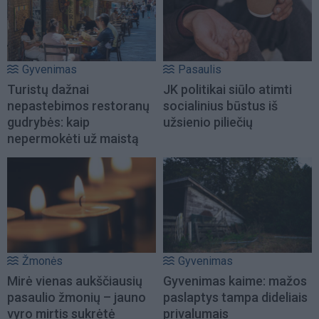
Gyvenimas
Pasaulis
Turistų dažnai
JK politikai siūlo atimti
nepastebimos restoranų
socialinius būstus iš
gudrybės: kaip
užsienio piliečių
nepermokėti už maistą
Žmonės
Gyvenimas
Mirė vienas aukščiausių
Gyvenimas kaime: mažos
pasaulio žmonių – jauno
paslaptys tampa dideliais
vyro mirtis sukrėtė
privalumais