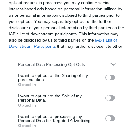
opt-out request is processed you may continue seeing
interest-based ads based on personal information utilized by
us or personal information disclosed to third parties prior to
Laisvalaikis
Laisvalaikis
your opt-out. You may separately opt-out of the further
disclosure of your personal information by third parties on the
Numerologai įvardijo
Trys Zodiako ženklai,
IAB’s list of downstream participants. This information may
gimimo dieną, kuri, kaip
kuriems šiandien
also be disclosed by us to third parties on the
IAB’s List of
manoma, atneša daugiau
gyvybiškai svarbu
Downstream Participants
that may further disclose it to other
gyvenimo išbandymų
apsišarvuoti kantrybe
(1)
third parties.
Personal Data Processing Opt Outs
I want to opt-out of the Sharing of my
personal data.
Opted In
I want to opt-out of the Sale of my
Personal Data.
Laisvalaikis
Laisvalaikis
Opted In
Šie trumpi kirpimai po 50
Kūno kalbos testas:
metų suteikia plaukams
pasirinkite gestą ir
I want to opt-out of processing my
Personal Data for Targeted Advertising.
daugiau apimties, o veidui
sužinokite, kas trukdo
Opted In
– gaivumo
atsipalaiduoti
(2)