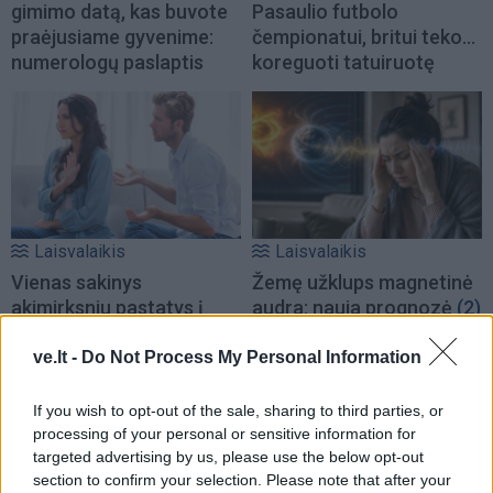
gimimo datą, kas buvote
Pasaulio futbolo
praėjusiame gyvenime:
čempionatui, britui teko...
numerologų paslaptis
koreguoti tatuiruotę
Laisvalaikis
Laisvalaikis
Vienas sakinys
Žemę užklups magnetinė
akimirksniu pastatys į
audra: nauja prognozė
(2)
vietą pasipūtusį žmogų:
psichologė atskleidė
ve.lt -
Do Not Process My Personal Information
paslaptį
If you wish to opt-out of the sale, sharing to third parties, or
processing of your personal or sensitive information for
targeted advertising by us, please use the below opt-out
section to confirm your selection. Please note that after your