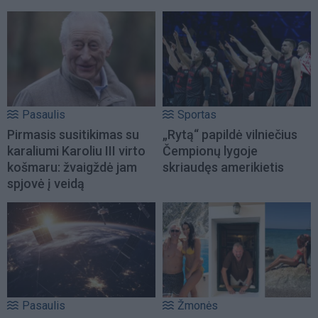
Pasaulis
Sportas
Pirmasis susitikimas su
„Rytą“ papildė vilniečius
karaliumi Karoliu III virto
Čempionų lygoje
košmaru: žvaigždė jam
skriaudęs amerikietis
spjovė į veidą
Pasaulis
Žmonės