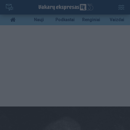
Pereiti
į
pagrindinį
Mobile
Nauji
Podkastai
Renginiai
Vaizdai
turinį
menu
bottom