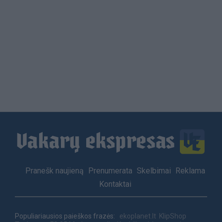
Load
More
Footer
Pranešk naujieną
Prenumerata
Skelbimai
Reklama
menu
Kontaktai
Populiariausios paieškos frazės:
ekoplanet.lt
KlipShop