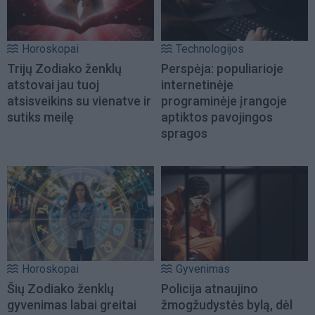
Horoskopai
Technologijos
Trijų Zodiako ženklų
Perspėja: populiarioje
atstovai jau tuoj
internetinėje
atsisveikins su vienatve ir
programinėje įrangoje
sutiks meilę
aptiktos pavojingos
spragos
Horoskopai
Gyvenimas
Šių Zodiako ženklų
Policija atnaujino
gyvenimas labai greitai
žmogžudystės bylą, dėl