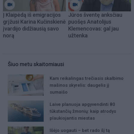
Į Klaipėdą iš emigracijos
Jūros šventę anksčiau
grįžusi Karina Kučinskienė
puošęs Anatolijus
įvardijo didžiausią savo
Klemencovas: gal jau
norą
užtenka
Šiuo metu skaitomiausi
Kam reikalingas trečiasis skalbimo
mašinos skyrelis: daugelis jį
sumaišo
Laive planuoja apgyvendinti 80
tūkstančių žmonių: kaip atrodys
plaukiojantis miestas
Išėjo uogauti – bet rado šį tą