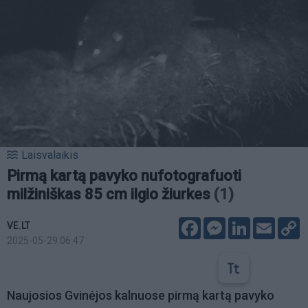
Laisvalaikis
Pirmą kartą pavyko nufotografuoti
milžiniškas 85 cm ilgio žiurkes
(1)
Facebook
Messenger
LinkedIn
Email
C
VE.LT
L
2025-05-29 06:47
Naujosios Gvinėjos kalnuose pirmą kartą pavyko