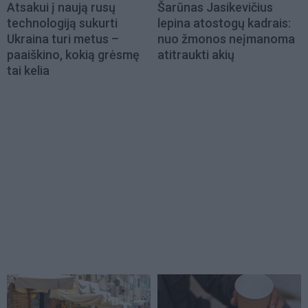
Atsakui į naują rusų
Šarūnas Jasikevičius
technologiją sukurti
lepina atostogų kadrais:
Ukraina turi metus –
nuo žmonos neįmanoma
paaiškino, kokią grėsmę
atitraukti akių
tai kelia