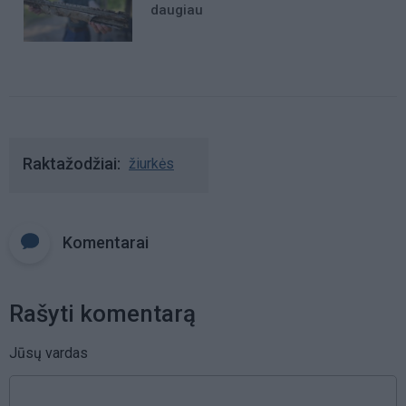
daugiau
Raktažodžiai
žiurkės
Komentarai
Rašyti komentarą
Jūsų vardas