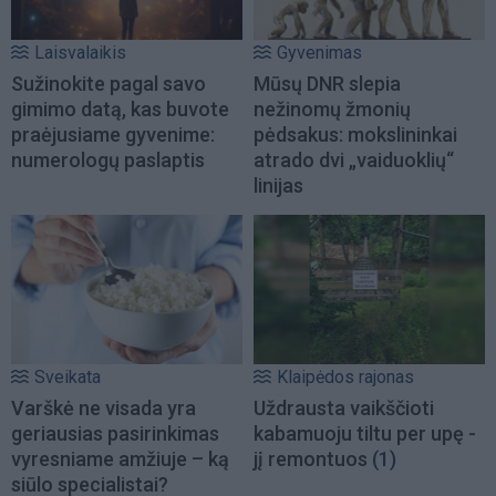
Laisvalaikis
Gyvenimas
Sužinokite pagal savo
Mūsų DNR slepia
gimimo datą, kas buvote
nežinomų žmonių
praėjusiame gyvenime:
pėdsakus: mokslininkai
numerologų paslaptis
atrado dvi „vaiduoklių“
linijas
Sveikata
Klaipėdos rajonas
Varškė ne visada yra
Uždrausta vaikščioti
geriausias pasirinkimas
kabamuoju tiltu per upę -
vyresniame amžiuje – ką
jį remontuos
(1)
siūlo specialistai?