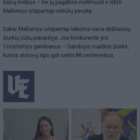
kalnų miškus – be jų pagalbos nufilmuoti ir ištirti
Mallomys istapantap nebūtų pavykę.
Dabar Mallomys istapantap laikoma viena didžiausių
žiurkių rūšių pasaulyje. Jos konkurentė yra
Cricetomys gambianus – Gambijos maišinė žiurkė,
kurios atstovų ilgis gali siekti 88 centimetrus.