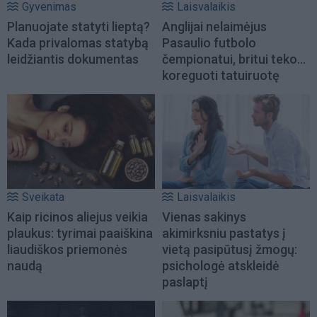
Gyvenimas
Laisvalaikis
Planuojate statyti lieptą?
Anglijai nelaimėjus
Kada privalomas statybą
Pasaulio futbolo
leidžiantis dokumentas
čempionatui, britui teko...
koreguoti tatuiruotę
Sveikata
Laisvalaikis
Kaip ricinos aliejus veikia
Vienas sakinys
plaukus: tyrimai paaiškina
akimirksniu pastatys į
liaudiškos priemonės
vietą pasipūtusį žmogų:
naudą
psichologė atskleidė
paslaptį