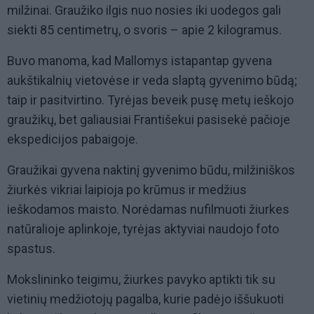
milžinai. Graužiko ilgis nuo nosies iki uodegos gali
siekti 85 centimetrų, o svoris – apie 2 kilogramus.
Buvo manoma, kad Mallomys istapantap gyvena
aukštikalnių vietovėse ir veda slaptą gyvenimo būdą;
taip ir pasitvirtino. Tyrėjas beveik pusę metų ieškojo
graužikų, bet galiausiai Františekui pasisekė pačioje
ekspedicijos pabaigoje.
Graužikai gyvena naktinį gyvenimo būdu, milžiniškos
žiurkės vikriai laipioja po krūmus ir medžius
ieškodamos maisto. Norėdamas nufilmuoti žiurkes
natūralioje aplinkoje, tyrėjas aktyviai naudojo foto
spastus.
Mokslininko teigimu, žiurkes pavyko aptikti tik su
vietinių medžiotojų pagalba, kurie padėjo iššukuoti