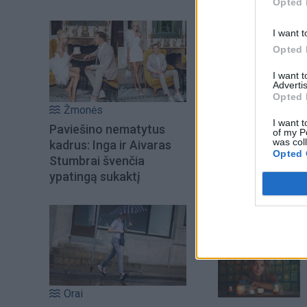
Opted 
I want t
Opted 
I want 
Advertis
Opted 
Žmonės
I want t
Paviešino nematytus
of my P
was col
kadrus: Inga ir Aivaras
Opted 
Stumbrai švenčia
ypatingą sukaktį
Šiuo metu skait
Orai