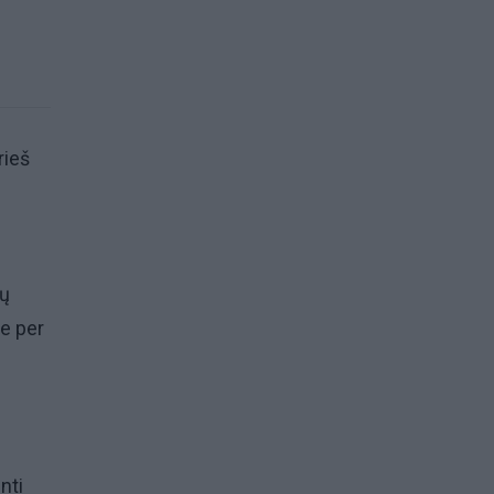
rieš
jų
ne per
nti