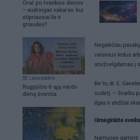
Orai: po tvankios dienos
– audringas vakaras: kur
stipriausiai lis ir
griaudės?
Negalėčiau pasakyt
vaisinius ledus arb
atsižvelgdamas į s
Laisvalaikis
Be to, dr. E. Gavel
Rugpjūčio 6-ąją vardo
sudėtį. – Svarbu pa
dieną švenčia
ilgas ir atidžiai sk
Išmėginkite sveika
Namuose gaminti le