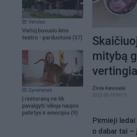
Verslas
Vietoj buvusio kino
Skaičiuoj
teatro - parduotuvė
(37)
mitybą gr
vertingi
Živilė Karevaitė
Gyvenimas
2023-05-19 09:13
Į restoraną ne tik
pavalgyti: vilioja naujos
patirtys ir emocijos
(9)
Pirmieji ledai
o dabar tai –