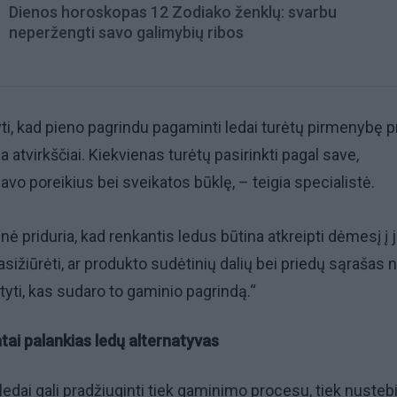
Dienos horoskopas 12 Zodiako ženklų: svarbu
neperžengti savo galimybių ribos
i, kad pieno pagrindu pagaminti ledai turėtų pirmenybę p
a atvirkščiai. Kiekvienas turėtų pasirinkti pagal save,
avo poreikius bei sveikatos būklę, – teigia specialistė.
ienė priduria, kad renkantis ledus būtina atkreipti dėmesį į 
sižiūrėti, ar produkto sudėtinių dalių bei priedų sąrašas 
aityti, kas sudaro to gaminio pagrindą.“
tai palankias ledų alternatyvas
dai gali pradžiuginti tiek gaminimo procesu, tiek nustebi