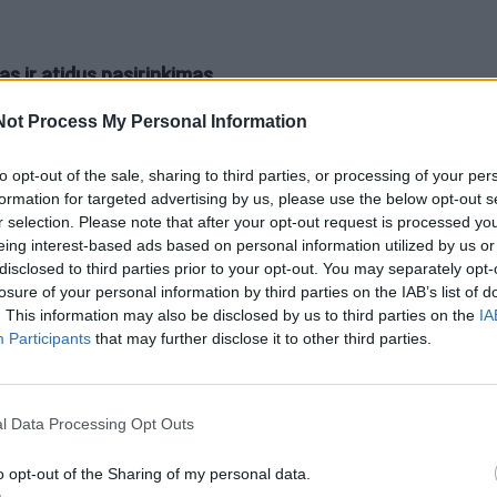
as ir atidus pasirinkimas
Not Process My Personal Information
ankios mitybos konsultantės, gydytojos dietologės dr. Ed
eturėtų būti įtraukti į kasdienį mitybos racioną, nes tai –
to opt-out of the sale, sharing to third parties, or processing of your per
formation for targeted advertising by us, please use the below opt-out s
tojimą reikia planuoti: „Ledais patarčiau mėgautis saikinga
r selection. Please note that after your opt-out request is processed y
dienomis geriau atsigaivinti vandeniu.“
eing interest-based ads based on personal information utilized by us or
disclosed to third parties prior to your opt-out. You may separately opt-
losure of your personal information by third parties on the IAB’s list of
ač ragina atsakingai vartoti ledus tuos žmones, kurie serg
. This information may also be disclosed by us to third parties on the
IA
s ligomis, turi alergijų tam tikroms ledų sudėtinėms dal
Participants
that may further disclose it to other third parties.
jamų kalorijų kiekį.
l Data Processing Opt Outs
u pagamintų ledų grupėje, tiek vaisinių ledų grupėje gali 
palankesnių arba nepalankesnių komponentų.
o opt-out of the Sharing of my personal data.