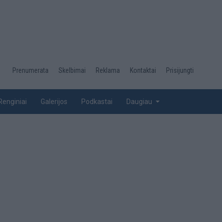
Desktop
Prenumerata
Skelbimai
Reklama
Kontaktai
Prisijungti
menu
top
Renginiai
Galerijos
Podkastai
Daugiau