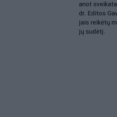
anot sveikata
dr. Editos Ga
jais reikėtų m
jų sudėtį.