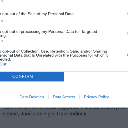
In
o opt-out of the Sale of my Personal Data.
In
to opt-out of processing my Personal Data for Targeted
ing.
In
o opt-out of Collection, Use, Retention, Sale, and/or Sharing
ersonal Data that Is Unrelated with the Purposes for which it
lected.
Out
CONFIRM
omiausi
Data Deletion
Data Access
Privacy Policy
Taro kortų horoskopas rugpjūčio 6 dienai: Svarstyklė
sėkmė, Jaučiams – greiti sprendimai