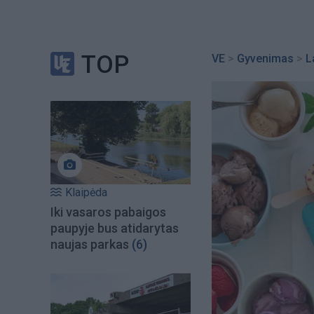
TOP
VE
>
Gyvenimas
>
L
Klaipėda
Iki vasaros pabaigos
paupyje bus atidarytas
naujas parkas
(6)