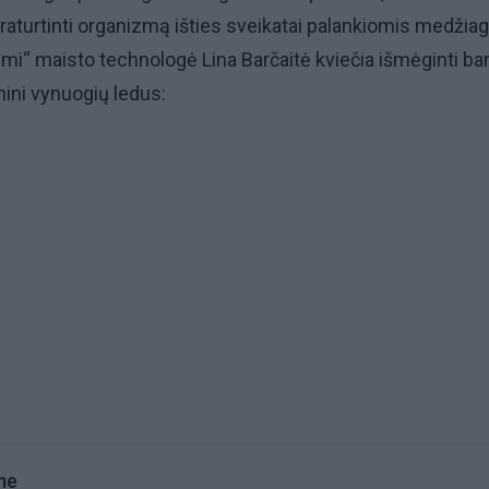
praturtinti organizmą išties sveikatai palankiomis medžia
imi“ maisto technologė Lina Barčaitė kviečia išmėginti b
mini vynuogių ledus:
me