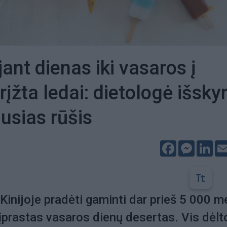
ant dienas iki vasaros į
įžta ledai: dietologė išsky
ausias rūšis
Facebook
Messeng
Lin
 Kinijoje pradėti gaminti dar prieš 5 000 m
 įprastas vasaros dienų desertas. Vis dėlt