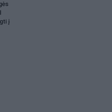
ogės
l
ti į