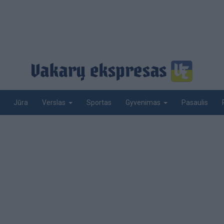
Jūra
Sportas
Pasaulis
Verslas
Gyvenimas