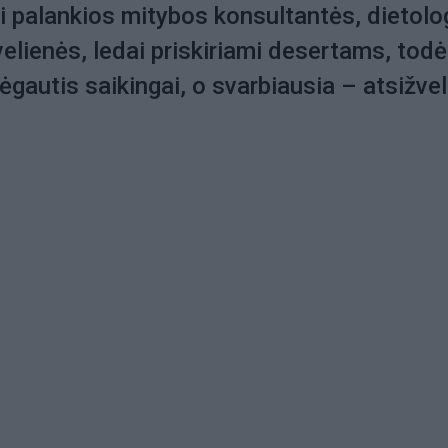
i palankios mitybos konsultantės, dietol
velienės, ledai priskiriami desertams, todė
ėgautis saikingai, o svarbiausia – atsižvelg