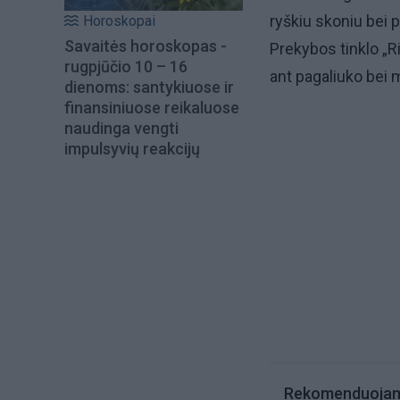
ryškiu skoniu bei 
Horoskopai
Savaitės horoskopas -
Prekybos tinklo „R
rugpjūčio 10 – 16
ant pagaliuko bei 
dienoms: santykiuose ir
finansiniuose reikaluose
naudinga vengti
impulsyvių reakcijų
Rekomenduoja