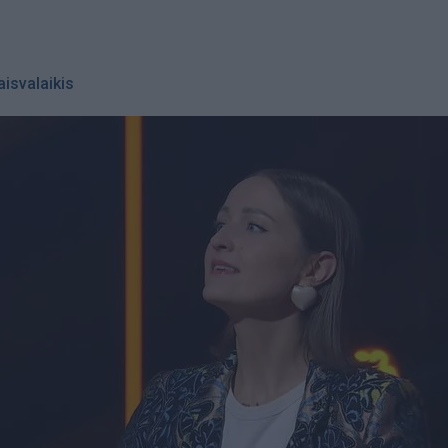
aisvalaikis