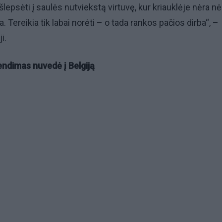
lepsėti į saulės nutviekstą virtuvę, kur kriauklėje nėra n
a. Tereikia tik labai norėti – o tada rankos pačios dirba“, –
i.
ndimas nuvedė į Belgiją