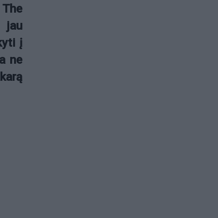
. The
 jau
yti į
pa ne
karą