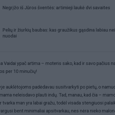
Negrįžo iš Jūros šventės: artimieji laukė dvi savaites
Pelių ir žiurkių baubas: kas graužikus gąsdina labiau ne
nuodai
ma Vaidai ypač artima – moteris sako, kad ir savo pačius 
vos per 10 minučių!
lyje auklėtojoms padėdavau susitvarkyti po pietų, o namu
 mama neleisdavo plauti indų. Tad, manau, kad čia – mam
r tvarka man yra labai gražu, todėl visada stengiuosi palai
avargusi bent minimaliai apsitvarkau, nes nėra nieko malon