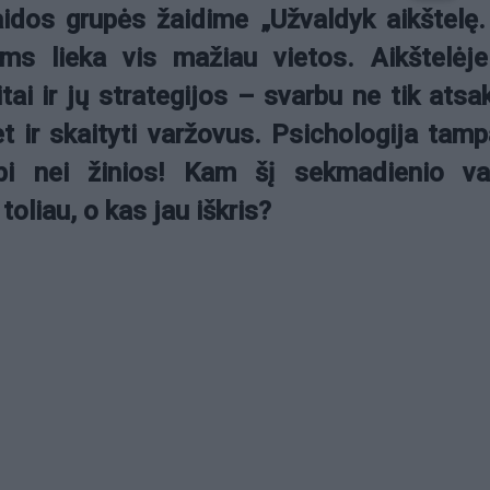
aidos grupės žaidime „Užvaldyk aikštelę
oms lieka vis mažiau vietos. Aikštelėje
tai ir jų strategijos – svarbu ne tik atsak
t ir skaityti varžovus. Psichologija tam
bi nei žinios! Kam šį sekmadienio va
toliau, o kas jau iškris?