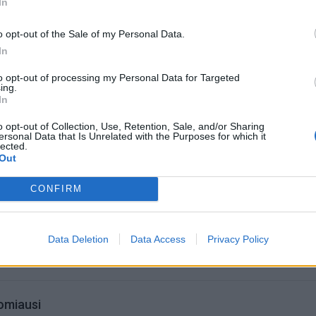
In
i Leonui žaidimas buvo jau žinomas, kadangi jie ne kartą st
 O stipriausia ji jautėsi automobilių, maisto, parduotuvės ir.
o opt-out of the Sale of my Personal Data.
In
se.
to opt-out of processing my Personal Data for Targeted
ing.
In
o opt-out of Collection, Use, Retention, Sale, and/or Sharing
ersonal Data that Is Unrelated with the Purposes for which it
lected.
Out
CONFIRM
Data Deletion
Data Access
Privacy Policy
omiausi