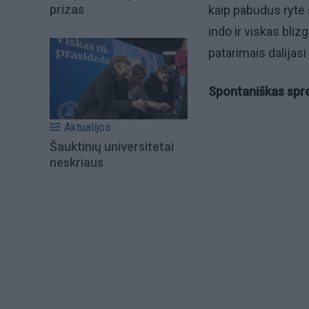
prizas
kaip pabudus ryte š
indo ir viskas blizg
patarimais dalijasi j
Spontaniškas spre
Aktualijos
Šauktinių universitetai
neskriaus