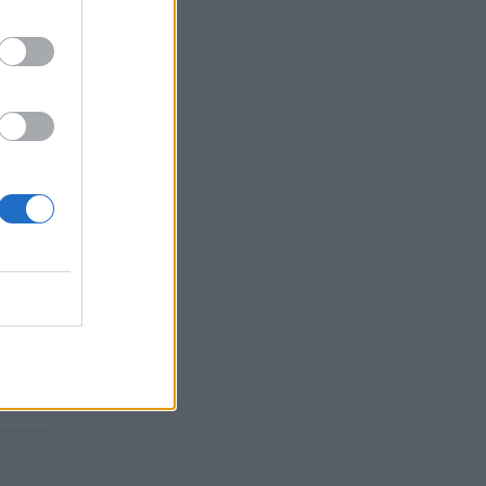
ebėjo
..