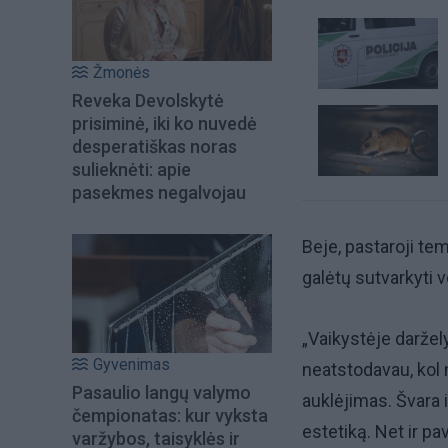
Žmonės
Reveka Devolskytė
prisiminė, iki ko nuvedė
desperatiškas noras
sulieknėti: apie
pasekmes negalvojau
Beje, pastaroji te
galėtų sutvarkyti 
„Vaikystėje darže
Gyvenimas
neatstodavau, kol
Pasaulio langų valymo
auklėjimas. Švara i
čempionatas: kur vyksta
estetiką. Net ir p
varžybos, taisyklės ir