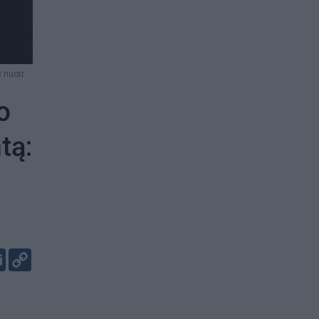
 nuotr.
o
tą:
er
kedIn
Email
Copy
Link