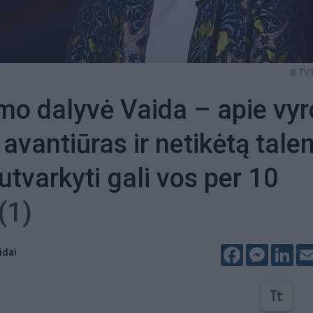
© TV3
mo dalyvė Vaida – apie vyr
avantiūras ir netikėtą talen
tvarkyti gali vos per 10
(1)
Facebook
Messeng
Lin
idai