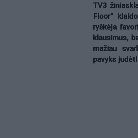
TV3 žiniaskl
Floor“ klaid
ryškėja favori
klausimus, be
mažiau svar
pavyks judėti 