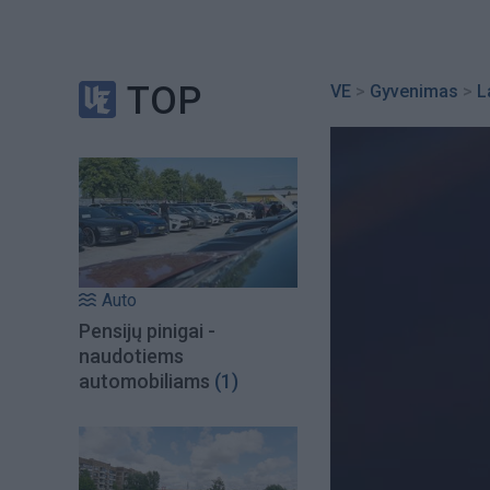
TOP
VE
>
Gyvenimas
>
L
Auto
Pensijų pinigai -
naudotiems
automobiliams
(1)