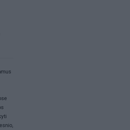
i
namus
ose
os
kyti
esnio,