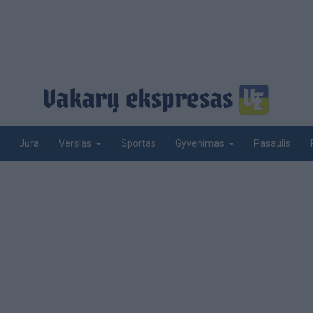
Jūra
Sportas
Pasaulis
Verslas
Gyvenimas