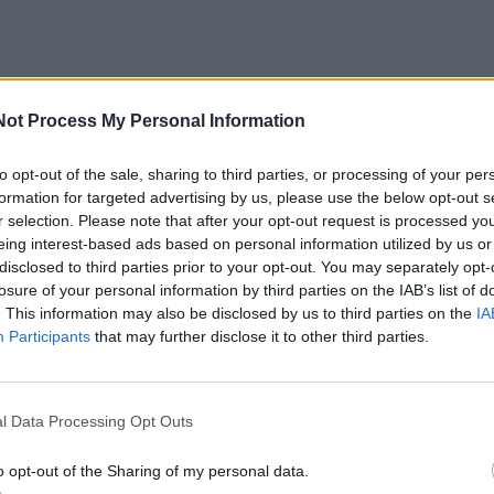
Not Process My Personal Information
o dalyvių – Vaida Milė, kurios vyras jau dalyvavo ankstesn
to opt-out of the sale, sharing to third parties, or processing of your per
formation for targeted advertising by us, please use the below opt-out s
r selection. Please note that after your opt-out request is processed y
eing interest-based ads based on personal information utilized by us or
me žaidime pora nusprendė todėl, jog per televizorių pam
disclosed to third parties prior to your opt-out. You may separately opt-
s sudomino. Vaida nusprendė užregistruoti savo vyrą Leo
losure of your personal information by third parties on the IAB’s list of
. This information may also be disclosed by us to third parties on the
IA
tokiam iššūkiui ryžtis abiem.
Participants
that may further disclose it to other third parties.
 kad tikrai ne – tegul dalyvauja vienas. Jam teko dar kelet
yti, kol nedrąsiai sutikau. Mūsų abiejų nuostabai, patekom
l Data Processing Opt Outs
u“, – pasakoja ji.
o opt-out of the Sharing of my personal data.