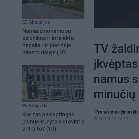
Aktualijos
Namai žmonėms su
psichikos ir intelekto
TV žaidi
negalia - ir pietinėje
miesto dalyje
(10)
įkvėptas 
namus su
minučių
Klaipėda
Pranešimas žiniaskla
Kas tas paslaptingas
2026-05-10 16:12
jaunuolis, rytais stovintis
ant tilto?
(10)