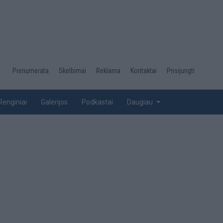
Desktop
Prenumerata
Skelbimai
Reklama
Kontaktai
Prisijungti
menu
top
Renginiai
Galerijos
Podkastai
Daugiau