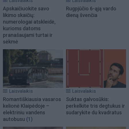
Laisvalaikis
Laisvalaikis
Apskaičiuokite savo
Rugpjūčio 6-ąją vardo
likimo skaičių:
dieną švenčia
numerologai atskleidė,
kurioms datoms
pranašaujami turtai ir
sėkmė
Laisvalaikis
Laisvalaikis
Romantiškiausia vasaros
Suktas galvosūkis:
kelionė Klaipėdoje –
perkelkite tris degtukus ir
elektriniu vandens
sudarykite du kvadratus
autobusu
(1)