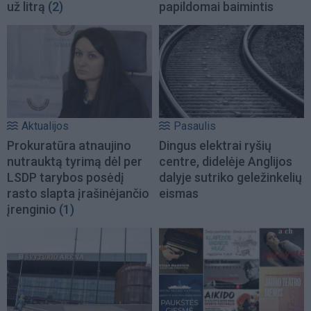
už litrą
(2)
papildomai baimintis
Aktualijos
Pasaulis
Prokuratūra atnaujino
Dingus elektrai ryšių
nutrauktą tyrimą dėl per
centre, didelėje Anglijos
LSDP tarybos posėdį
dalyje sutriko geležinkelių
rasto slapta įrašinėjančio
eismas
įrenginio
(1)