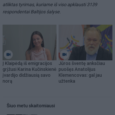
atliktas tyrimas, kuriame iš viso apklausti 3139
respondentai Baltijos šalyse.
Į Klaipėdą iš emigracijos
Jūros šventę anksčiau
grįžusi Karina Kučinskienė
puošęs Anatolijus
įvardijo didžiausią savo
Klemencovas: gal jau
norą
užtenka
Šiuo metu skaitomiausi