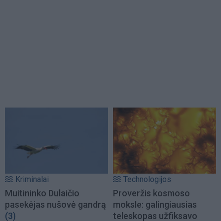
Kriminalai
Technologijos
Muitininko Dulaičio
Proveržis kosmoso
pasekėjas nušovė gandrą
moksle: galingiausias
(3)
teleskopas užfiksavo