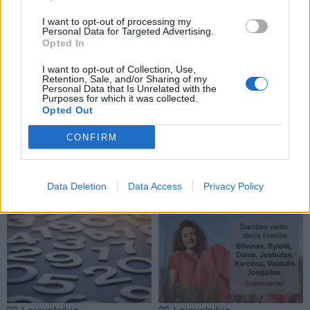
I want to opt-out of processing my
Personal Data for Targeted Advertising.
Opted In
I want to opt-out of Collection, Use,
Retention, Sale, and/or Sharing of my
Personal Data that Is Unrelated with the
Purposes for which it was collected.
Laisvalaikis
Laisvalaikis
Opted Out
Ar jums pakaks
Aiškiaregės pranašystė:
CONFIRM
išradingumo teisingai
numatė katastrofišką
išspręsti matematinį
karo pabaigą Ukrainoje
galvosūkį, panaudojant
(11)
Data Deletion
Data Access
Privacy Policy
tik vieną degtuką?
(1)