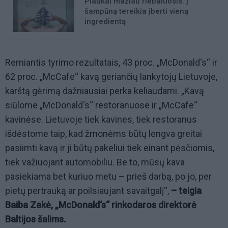
Plaukai mažiau riebaluosis: į
šampūną tereikia įberti vieną
ingredientą
Remiantis tyrimo rezultatais, 43 proc. „McDonald‘s“ ir
62 proc. „McCafe“ kavą geriančių lankytojų Lietuvoje,
karštą gėrimą dažniausiai perka keliaudami. „Kavą
siūlome „McDonald‘s“ restoranuose ir „McCafe“
kavinėse. Lietuvoje tiek kavines, tiek restoranus
išdėstome taip, kad žmonėms būtų lengva greitai
pasiimti kavą ir ji būtų pakeliui tiek einant pėsčiomis,
tiek važiuojant automobiliu. Be to, mūsų kava
pasiekiama
bet kuriuo metu – prieš darbą, po jo, per
pietų pertrauką ar poilsiaujant savaitgalį“,
– teigia
Baiba Zakė, „McDonald‘s“ rinkodaros direktorė
Baltijos šalims.