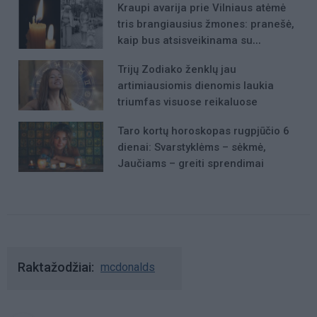
Kraupi avarija prie Vilniaus atėmė
tris brangiausius žmones: pranešė,
kaip bus atsisveikinama su
mergaite, jos mama ir močiute
Trijų Zodiako ženklų jau
artimiausiomis dienomis laukia
triumfas visuose reikaluose
Taro kortų horoskopas rugpjūčio 6
dienai: Svarstyklėms – sėkmė,
Jaučiams – greiti sprendimai
Raktažodžiai
mcdonalds