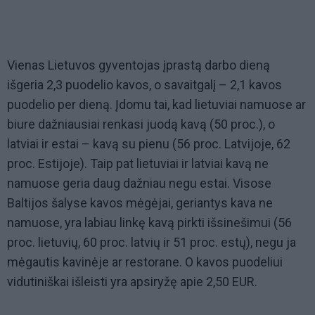
Vienas Lietuvos gyventojas įprastą darbo dieną
išgeria 2,3 puodelio kavos, o savaitgalį – 2,1 kavos
puodelio per dieną. Įdomu tai, kad lietuviai namuose ar
biure dažniausiai renkasi juodą kavą (50 proc.), o
latviai ir estai – kavą su pienu (56 proc. Latvijoje, 62
proc. Estijoje). Taip pat lietuviai ir latviai kavą ne
namuose geria daug dažniau negu estai.
Visose
Baltijos šalyse kavos mėgėjai, geriantys kava ne
namuose, yra labiau linkę kavą pirkti išsinešimui (56
proc. lietuvių, 60 proc. latvių ir 51 proc. estų), negu ja
mėgautis kavinėje ar restorane. O kavos puodeliui
vidutiniškai išleisti yra apsiryžę apie 2,50 EUR.