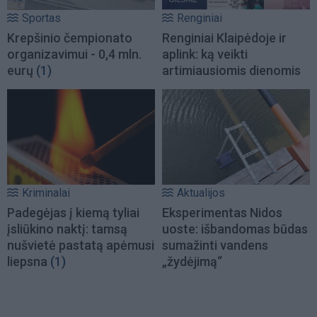
Sportas
Renginiai
Krepšinio čempionato
Renginiai Klaipėdoje ir
organizavimui - 0,4 mln.
aplink: ką veikti
eurų
(1)
artimiausiomis dienomis
Kriminalai
Aktualijos
Padegėjas į kiemą tyliai
Eksperimentas Nidos
įsliūkino naktį: tamsą
uoste: išbandomas būdas
nušvietė pastatą apėmusi
sumažinti vandens
liepsna
(1)
„žydėjimą“