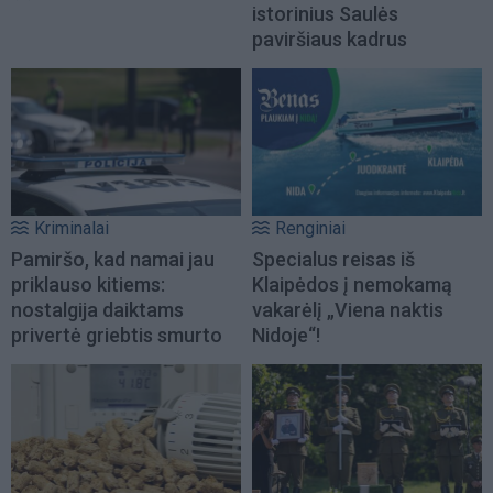
istorinius Saulės
paviršiaus kadrus
Kriminalai
Renginiai
Pamiršo, kad namai jau
Specialus reisas iš
priklauso kitiems:
Klaipėdos į nemokamą
nostalgija daiktams
vakarėlį „Viena naktis
privertė griebtis smurto
Nidoje“!