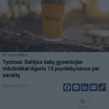
Laisvalaikis
Tyrimas: Baltijos šalių gyventojas
vidutiniškai išgeria 15 puodelių kavos per
savaitę
Facebook
Messenger
LinkedIn
Email
C
2023-06-13 10:57
L