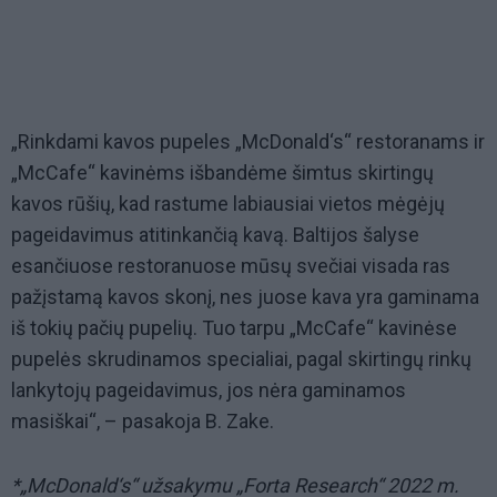
„Rinkdami kavos pupeles „McDonald‘s“ restoranams ir
„McCafe“ kavinėms išbandėme šimtus skirtingų
kavos rūšių, kad rastume labiausiai vietos mėgėjų
pageidavimus atitinkančią kavą.
Baltijos šalyse
esančiuose restoranuose mūsų svečiai visada ras
pažįstamą kavos skonį, nes juose kava yra gaminama
iš tokių pačių pupelių. Tuo tarpu
„McCafe“ kavinėse
pupelės skrudinamos specialiai, pagal skirtingų rinkų
lankytojų pageidavimus, jos nėra gaminamos
masiškai“, – pasakoja B. Zake.
*„McDonald‘s“ užsakymu „Forta Research“ 2022 m.