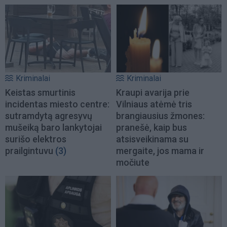
Kriminalai
Kriminalai
Keistas smurtinis
Kraupi avarija prie
incidentas miesto centre:
Vilniaus atėmė tris
sutramdytą agresyvų
brangiausius žmones:
mušeiką baro lankytojai
pranešė, kaip bus
surišo elektros
atsisveikinama su
prailgintuvu
(3)
mergaite, jos mama ir
močiute