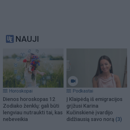
NAUJI
Horoskopai
Podkastai
Dienos horoskopas 12
Į Klaipėdą iš emigracijos
Zodiako ženklų: gali būti
grįžusi Karina
lengviau nutraukti tai, kas
Kučinskienė įvardijo
nebeveikia
didžiausią savo norą
(3)