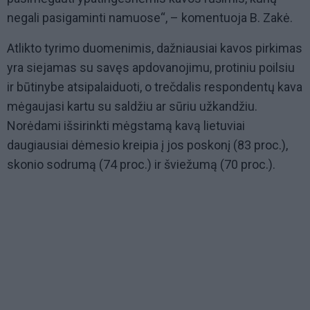
negali pasigaminti namuose
“, – komentuoja B. Zakė.
Atlikto tyrimo duomenimis, dažniausiai kavos pirkimas
yra siejamas su savęs ap
dovanojimu, protiniu poilsiu
ir būtinybe atsipalaiduoti, o trečdalis respondentų kava
mėgaujasi kartu su saldžiu ar sūriu užkandžiu.
Norėdami išsirinkti mėgstamą kavą lietuviai
daugiausiai dėmesio kreipia į jos poskonį (83 proc.),
skonio sodrumą (74 proc.) ir šviežumą (70 proc.).