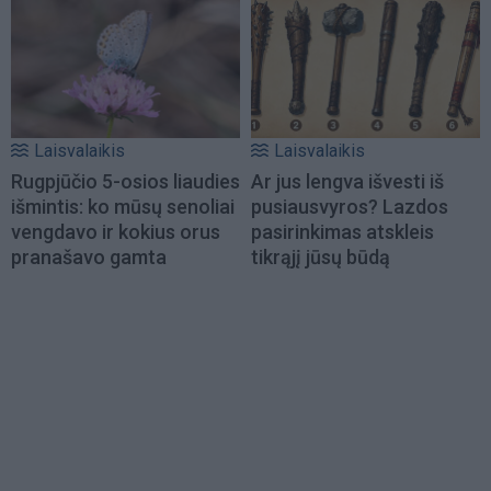
Laisvalaikis
Laisvalaikis
Rugpjūčio 5-osios liaudies
Ar jus lengva išvesti iš
išmintis: ko mūsų senoliai
pusiausvyros? Lazdos
vengdavo ir kokius orus
pasirinkimas atskleis
pranašavo gamta
tikrąjį jūsų būdą