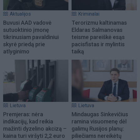
Aktualijos
Kriminalai
Buvusi AAD vadovė
Terorizmu kaltinamas
sutuoktinio įmonę
Eldaras Salmanovas
tikrinusiam pavaldiniui
teisme pareiškė esąs
skyrė priedą prie
pacisfistas ir mylintis
atlyginimo
taiką
Lietuva
Lietuva
Premjeras: nėra
Mindaugas Sinkevičius
indikacijų, kad reikia
ramina visuomenę dėl
mažinti dyzelino akcizą –
galimų Rusijos planų:
kaina turi viršyti 2,2 euro
piliečiams nereikėtų