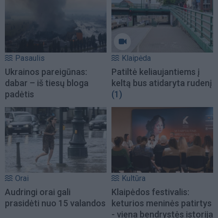
Pasaulis
Klaipėda
Ukrainos pareigūnas:
Patiltė keliaujantiems į
dabar – iš tiesų bloga
keltą bus atidaryta rudenį
padėtis
(1)
Orai
Kultūra
Audringi orai gali
Klaipėdos festivalis:
prasidėti nuo 15 valandos
keturios meninės patirtys
- viena bendrystės istorija