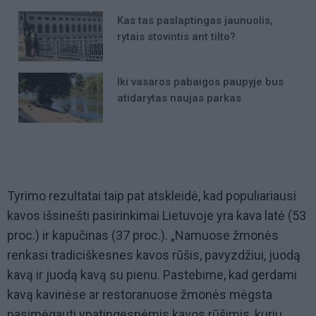
Kas tas paslaptingas jaunuolis,
rytais stovintis ant tilto?
Iki vasaros pabaigos paupyje bus
atidarytas naujas parkas
Tyrimo rezultatai taip pat atskleidė, kad populiariausi
kavos išsinešti pasirinkimai Lietuvoje yra kava latė (53
proc.) ir kapučinas (37 proc.)
. „
Namuose žmonės
renkasi tradiciškesnes kavos rūšis, pavyzdžiui, juodą
kavą ir juodą kavą su pienu. Pastebime, kad gerdami
kavą kavinėse ar restoranuose žmonės mėgsta
pasimėgauti ypatingesnėmis kavos rūšimis, kurių