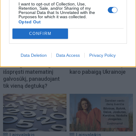
I want to opt-out of Collection, Use,
Retention, Sale, and/or Sharing of my
Personal Data that Is Unrelated with the
Purposes for which it was collected.
Opted Out
CONFIRM
Laisvalaikis
Laisvalaikis
Data Deletion
Data Access
Privacy Policy
Ar jums pakaks
Aiškiaregės pranašystė:
išradingumo teisingai
numatė katastrofišką
išspręsti matematinį
karo pabaigą Ukrainoje
galvosūkį, panaudojant
tik vieną degtuką?
Laisvalaikis
Laisvalaikis