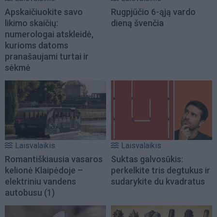
Apskaičiuokite savo
Rugpjūčio 6-ąją vardo
likimo skaičių:
dieną švenčia
numerologai atskleidė,
kurioms datoms
pranašaujami turtai ir
sėkmė
Laisvalaikis
Laisvalaikis
Romantiškiausia vasaros
Suktas galvosūkis:
kelionė Klaipėdoje –
perkelkite tris degtukus ir
elektriniu vandens
sudarykite du kvadratus
autobusu
(1)