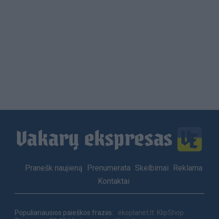
Load
More
Footer
Pranešk naujieną
Prenumerata
Skelbimai
Reklama
menu
Kontaktai
Populiariausios paieškos frazės:
ekoplanet.lt
KlipShop