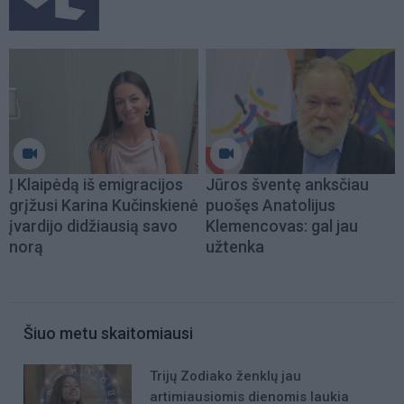
Į Klaipėdą iš emigracijos
Jūros šventę anksčiau
grįžusi Karina Kučinskienė
puošęs Anatolijus
įvardijo didžiausią savo
Klemencovas: gal jau
norą
užtenka
Šiuo metu skaitomiausi
Trijų Zodiako ženklų jau
artimiausiomis dienomis laukia