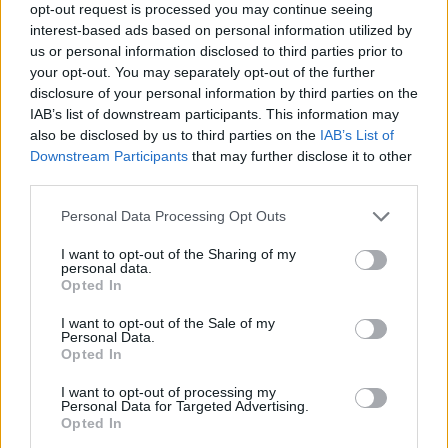
This site is protected by
opt-out request is processed you may continue seeing
Sutinku su
taisyklėmis
interest-based ads based on personal information utilized by
reCAPTCHA and the Google
us or personal information disclosed to third parties prior to
Privacy Policy
and
Terms of
your opt-out. You may separately opt-out of the further
Service
apply.
disclosure of your personal information by third parties on the
IAB’s list of downstream participants. This information may
also be disclosed by us to third parties on the
IAB’s List of
Downstream Participants
that may further disclose it to other
third parties.
Personal Data Processing Opt Outs
I want to opt-out of the Sharing of my
personal data.
Opted In
I want to opt-out of the Sale of my
Personal Data.
Opted In
I want to opt-out of processing my
Personal Data for Targeted Advertising.
Opted In
TAIP PAT SKAITYKITE