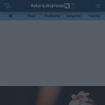
Pereiti
į
pagrindinį
Mobile
Nauji
Podkastai
Renginiai
Vaizdai
turinį
menu
bottom