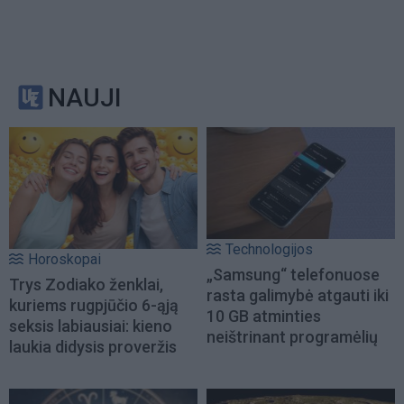
NAUJI
Technologijos
Horoskopai
„Samsung“ telefonuose
Trys Zodiako ženklai,
rasta galimybė atgauti iki
kuriems rugpjūčio 6-ąją
10 GB atminties
seksis labiausiai: kieno
neištrinant programėlių
laukia didysis proveržis