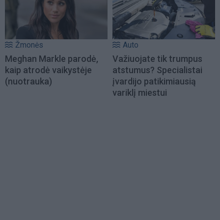
Žmonės
Auto
Meghan Markle parodė,
Važiuojate tik trumpus
kaip atrodė vaikystėje
atstumus? Specialistai
(nuotrauka)
įvardijo patikimiausią
variklį miestui