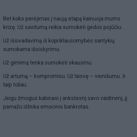
Bet koks perėjimas į naują etapą kainuoja mums
krizę. Už savitumą reikia sumokėti gėdos pojūčiu.
Už išsivadavimą iš kopriklausomybės santykių
sumokama išsiskyrimu.
Už gimimą tenka sumokėti skausmu.
Už artumą – kompromisu. Už laisvę – vienišumu. Ir
taip toliau.
Jeigu žmogus kabinasi į ankstesnį savo vaidmenį, jį
pamažu ištinka emocinis bankrotas.