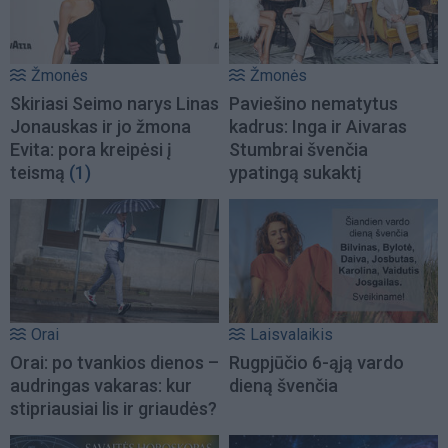
Žmonės
Žmonės
Skiriasi Seimo narys Linas
Paviešino nematytus
Jonauskas ir jo žmona
kadrus: Inga ir Aivaras
Evita: pora kreipėsi į
Stumbrai švenčia
teismą
(1)
ypatingą sukaktį
Orai
Laisvalaikis
Orai: po tvankios dienos –
Rugpjūčio 6-ąją vardo
audringas vakaras: kur
dieną švenčia
stipriausiai lis ir griaudės?