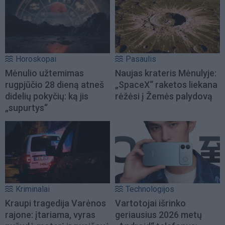
Horoskopai
Pasaulis
Mėnulio užtemimas
Naujas krateris Mėnulyje:
rugpjūčio 28 dieną atneš
„SpaceX“ raketos liekana
didelių pokyčių: ką jis
rėžėsi į Žemės palydovą
„supurtys“
Kriminalai
Technologijos
Kraupi tragedija Varėnos
Vartotojai išrinko
rajone: įtariama, vyras
geriausius 2026 metų