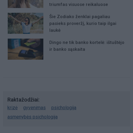
triumfas visuose reikaluose
Šie Zodiako ženklai pagaliau
pasieks proveržį, kurio taip ilgai
laukė
Dingo ne tik banko kortelė: ištuštėjo
ir banko sąskaita
Raktažodžiai
krizė
gyvenimas
psichologija
asmenybės psichologija