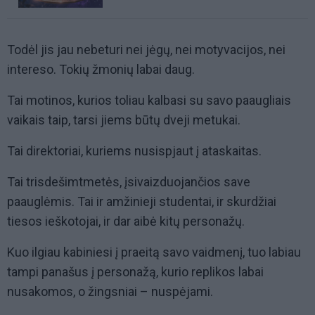
Todėl jis jau nebeturi nei jėgų, nei motyvacijos, nei
intereso. Tokių žmonių labai daug.
Tai motinos, kurios toliau kalbasi su savo paaugliais
vaikais taip, tarsi jiems būtų dveji metukai.
Tai direktoriai, kuriems nusispjaut į ataskaitas.
Tai trisdešimtmetės, įsivaizduojančios save
paauglėmis. Tai ir amžinieji studentai, ir skurdžiai
tiesos ieškotojai, ir dar aibė kitų personažų.
Kuo ilgiau kabiniesi į praeitą savo vaidmenį, tuo labiau
tampi panašus į personažą, kurio replikos labai
nusakomos, o žingsniai – nuspėjami.