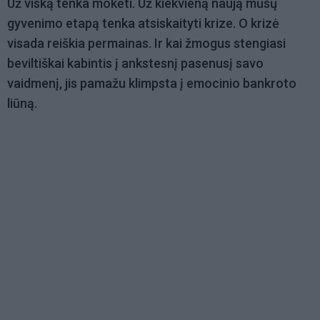
Už viską tenka mokėti. Už kiekvieną naują mūsų
gyvenimo etapą tenka atsiskaityti krize. O krizė
visada reiškia permainas. Ir kai žmogus stengiasi
beviltiškai kabintis į ankstesnį pasenusį savo
vaidmenį, jis pamažu klimpsta į emocinio bankroto
liūną.