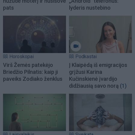
nužudė moterį ir nusišovė
„Android“ telefonus:
pats
lyderis nustebino
Horoskopai
Podkastai
Virš Žemės patekėjo
Į Klaipėdą iš emigracijos
Briedžio Pilnatis: kaip ji
grįžusi Karina
paveiks Zodiako ženklus
Kučinskienė įvardijo
didžiausią savo norą
(1)
Laisvalaikis
Sveikata