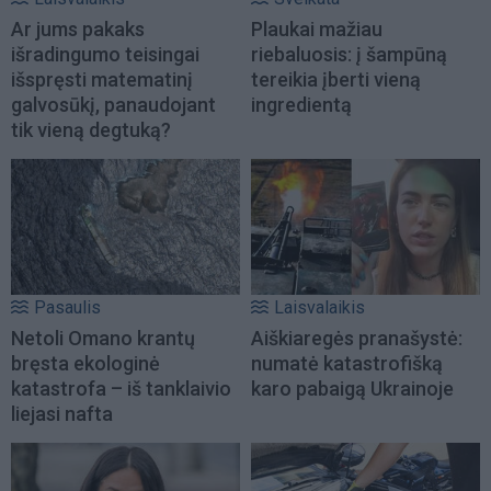
Ar jums pakaks
Plaukai mažiau
išradingumo teisingai
riebaluosis: į šampūną
išspręsti matematinį
tereikia įberti vieną
galvosūkį, panaudojant
ingredientą
tik vieną degtuką?
Pasaulis
Laisvalaikis
Netoli Omano krantų
Aiškiaregės pranašystė:
bręsta ekologinė
numatė katastrofišką
katastrofa – iš tanklaivio
karo pabaigą Ukrainoje
liejasi nafta