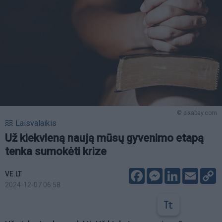
© pixabay.com
Laisvalaikis
Už kiekvieną naują mūsų gyvenimo etapą
tenka sumokėti krize
Facebook
Messenger
LinkedIn
Email
C
VE.LT
L
2024-12-07 06:58