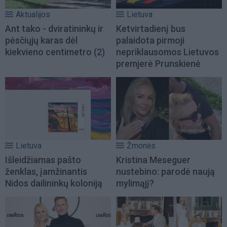
Aktualijos
Lietuva
Ant tako - dviratininkų ir
Ketvirtadienį bus
pėsčiųjų karas dėl
palaidota pirmoji
kiekvieno centimetro
(2)
nepriklausomos Lietuvos
premjerė Prunskienė
Lietuva
Žmonės
Išleidžiamas pašto
Kristina Meseguer
ženklas, įamžinantis
nustebino: parodė naują
Nidos dailininkų koloniją
mylimąjį?