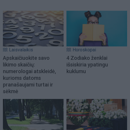
Laisvalaikis
Horoskopai
Apskaičiuokite savo
4 Zodiako ženklai
likimo skaičių:
išsiskiria ypatingu
numerologai atskleidė,
kuklumu
kurioms datoms
pranašaujami turtai ir
sėkmė