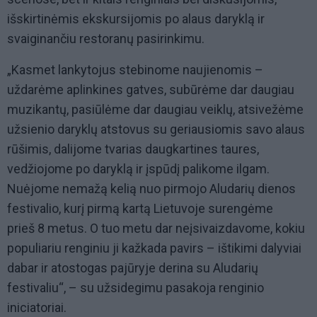
išskirtinėmis ekskursijomis po alaus daryklą ir
svaiginančiu restoranų pasirinkimu.
„Kasmet lankytojus stebinome naujienomis –
uždarėme aplinkines gatves, subūrėme dar daugiau
muzikantų, pasiūlėme dar daugiau veiklų, atsivežėme
užsienio daryklų atstovus su geriausiomis savo alaus
rūšimis, dalijome tvarias daugkartines taures,
vedžiojome po daryklą ir įspūdį palikome ilgam.
Nuėjome nemažą kelią nuo pirmojo Aludarių dienos
festivalio, kurį pirmą kartą Lietuvoje surengėme
prieš 8 metus. O tuo metu dar neįsivaizdavome, kokiu
populiariu renginiu ji kažkada pavirs – ištikimi dalyviai
dabar ir atostogas pajūryje derina su Aludarių
festivaliu“, – su užsidegimu pasakoja renginio
iniciatoriai.