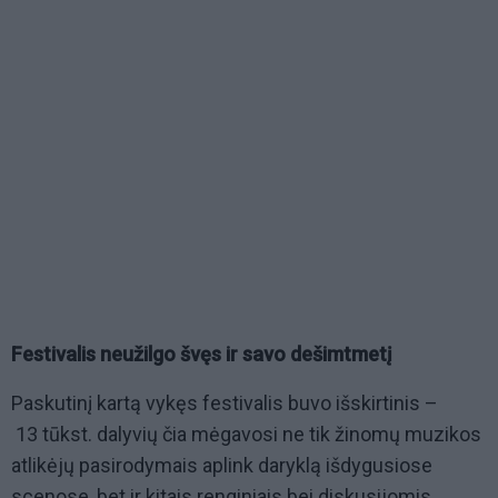
Festivalis neužilgo švęs ir savo dešimtmetį
Paskutinį kartą vykęs festivalis buvo išskirtinis –
13 tūkst. dalyvių čia mėgavosi ne tik žinomų muzikos
atlikėjų pasirodymais aplink daryklą išdygusiose
scenose, bet ir kitais renginiais bei diskusijomis,