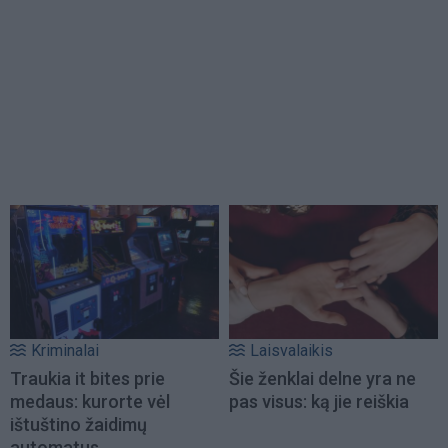
Kriminalai
Laisvalaikis
Traukia it bites prie
Šie ženklai delne yra ne
medaus: kurorte vėl
pas visus: ką jie reiškia
ištuštino žaidimų
automatus