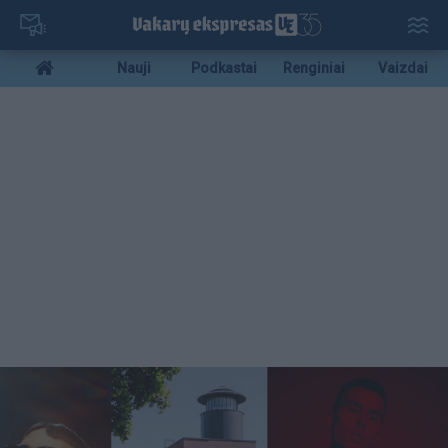
Pereiti
į
pagrindinį
Mobile
Nauji
Podkastai
Renginiai
Vaizdai
turinį
menu
bottom