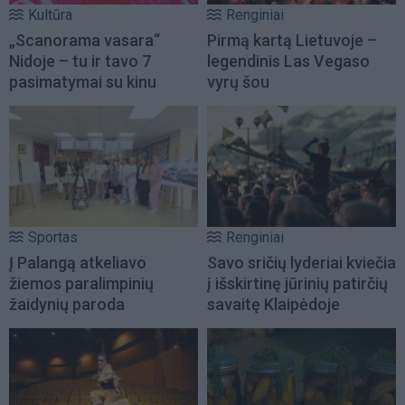
Kultūra
Renginiai
„Scanorama vasara“
Pirmą kartą Lietuvoje –
Nidoje – tu ir tavo 7
legendinis Las Vegaso
pasimatymai su kinu
vyrų šou
Sportas
Renginiai
Į Palangą atkeliavo
Savo sričių lyderiai kviečia
žiemos paralimpinių
į išskirtinę jūrinių patirčių
žaidynių paroda
savaitę Klaipėdoje