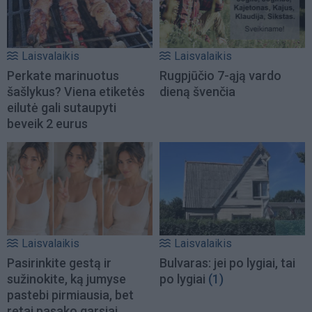
Laisvalaikis
Laisvalaikis
Perkate marinuotus
Rugpjūčio 7-ąją vardo
šašlykus? Viena etiketės
dieną švenčia
eilutė gali sutaupyti
beveik 2 eurus
Laisvalaikis
Laisvalaikis
Pasirinkite gestą ir
Bulvaras: jei po lygiai, tai
sužinokite, ką jumyse
po lygiai
(1)
pastebi pirmiausia, bet
retai pasako garsiai