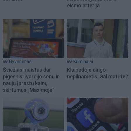
eismo arterija
Gyvenimas
Kriminalai
Šviežias maistas dar
Klaipėdoje dingo
pigesnis: įvardijo senų ir
nepilnametis. Gal matėte?
naujų įprastų kainų
skirtumus „Maximoje“