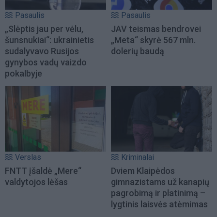
Pasaulis
Pasaulis
„Slėptis jau per vėlu,
JAV teismas bendrovei
šunsnukiai“: ukrainietis
„Meta“ skyrė 567 mln.
sudalyvavo Rusijos
dolerių baudą
gynybos vadų vaizdo
pokalbyje
Verslas
Kriminalai
FNTT įšaldė „Mere“
Dviem Klaipėdos
valdytojos lėšas
gimnazistams už kanapių
pagrobimą ir platinimą –
lygtinis laisvės atėmimas