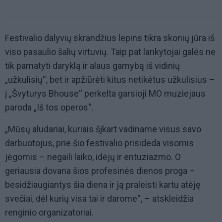
Festivalio dalyvių skrandžius lepins tikra skonių jūra iš
viso pasaulio šalių virtuvių. Taip pat lankytojai galės ne
tik pamatyti daryklą ir alaus gamybą iš vidinių
„užkulisių“, bet ir apžiūrėti kitus netikėtus užkulisius –
į „Švyturys Bhouse“ perkelta garsioji MO muziejaus
paroda „Iš tos operos“.
„Mūsų aludariai, kuriais šįkart vadiname visus savo
darbuotojus, prie šio festivalio prisideda visomis
jėgomis – negaili laiko, idėjų ir entuziazmo. O
geriausia dovana šios profesinės dienos proga –
besidžiaugiantys šia diena ir ją praleisti kartu atėję
svečiai, dėl kurių visa tai ir darome“, – atskleidžia
renginio organizatoriai.