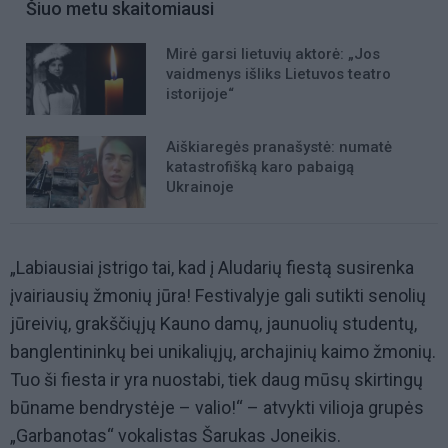
Šiuo metu skaitomiausi
Mirė garsi lietuvių aktorė: „Jos
vaidmenys išliks Lietuvos teatro
istorijoje“
Aiškiaregės pranašystė: numatė
katastrofišką karo pabaigą
Ukrainoje
„Labiausiai įstrigo tai, kad į Aludarių fiestą susirenka
įvairiausių žmonių jūra! Festivalyje gali sutikti senolių
jūreivių, grakščiųjų Kauno damų, jaunuolių studentų,
banglentininkų bei unikaliųjų, archajinių kaimo žmonių.
Tuo ši fiesta ir yra nuostabi, tiek daug mūsų skirtingų
būname bendrystėje – valio!“ – atvykti vilioja grupės
„Garbanotas“ vokalistas Šarukas Joneikis.