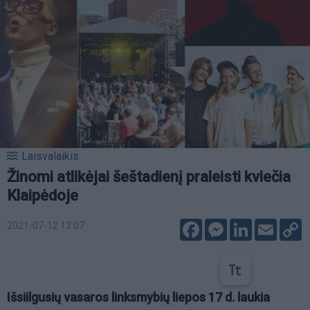
Laisvalaikis
Žinomi atlikėjai šeštadienį praleisti kviečia
Klaipėdoje
Facebook
Messenger
LinkedIn
Email
C
2021-07-12 13:07
L
Išsiilgusių vasaros linksmybių liepos
17 d.
laukia