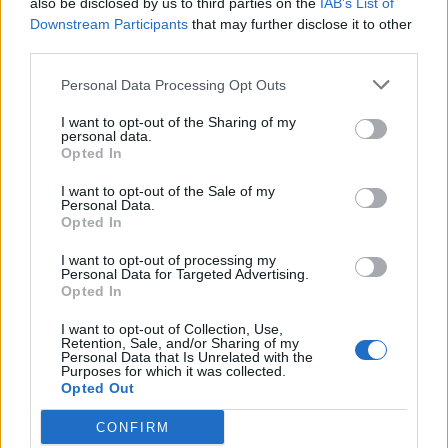
also be disclosed by us to third parties on the
IAB’s List of
Downstream Participants
that may further disclose it to other
third parties.
Personal Data Processing Opt Outs
This site is protected by
Sutinku su
taisyklėmis
reCAPTCHA and the Google
I want to opt-out of the Sharing of my
personal data.
Privacy Policy
and
Terms of
Opted In
Service
apply.
I want to opt-out of the Sale of my
Personal Data.
Opted In
I want to opt-out of processing my
Personal Data for Targeted Advertising.
Opted In
I want to opt-out of Collection, Use,
Retention, Sale, and/or Sharing of my
Personal Data that Is Unrelated with the
Purposes for which it was collected.
Opted Out
CONFIRM