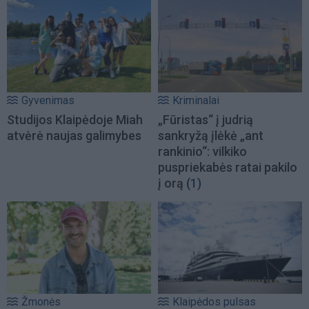
Gyvenimas
Kriminalai
Studijos Klaipėdoje Miah
„Fūristas“ į judrią
atvėrė naujas galimybes
sankryžą įlėkė „ant
rankinio“: vilkiko
puspriekabės ratai pakilo
į orą
(1)
Žmonės
Klaipėdos pulsas