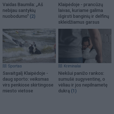
Vaidas Baumila: „Aš
Klaipėdoje - prancūzų
nebijau santykių
laivas, kuriame galima
nuobodumo"
(2)
išgirsti banginių ir delfinų
skleidžiamus garsus
Sportas
Kriminalai
Savaitgalį Klaipėdoje -
Niekšui panižo rankos:
daug sporto: veiksmas
sumušė sugyventinę, o
virs penkiose skirtingose
vėliau ir jos nepilnametę
miesto vietose
dukrą
(1)