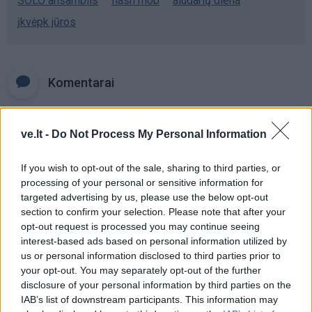
SOLO ansamblis
flash mob
aludarių diena
įkvėpk jūros
Komentarai
Rašyti komentarą
ve.lt -
Do Not Process My Personal Information
Jūsų vardas
If you wish to opt-out of the sale, sharing to third parties, or
processing of your personal or sensitive information for
targeted advertising by us, please use the below opt-out
section to confirm your selection. Please note that after your
opt-out request is processed you may continue seeing
Komentaras
interest-based ads based on personal information utilized by
us or personal information disclosed to third parties prior to
your opt-out. You may separately opt-out of the further
disclosure of your personal information by third parties on the
IAB’s list of downstream participants. This information may