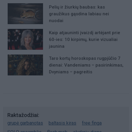
Pelių ir žiurkių baubas: kas
graužikus gąsdina labiau nei
nuodai
Kaip atjauninti įvaizdį artėjant prie
60-ies: 10 kirpimų, kurie vizualiai
jaunina
Taro kortų horoskopas rugpjūčio 7
dienai: Vandeniams – pasirinkimas,
Dvyniams – pagreitis
Raktažodžiai
grupė garbanotas
baltasis kiras
free finga