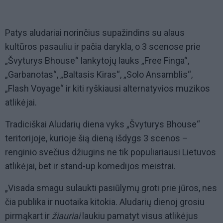
Patys aludariai norinčius supažindins su alaus
kultūros pasauliu ir pačia darykla, o 3 scenose prie
„Švyturys Bhouse“ lankytojų lauks „Free Finga“,
„Garbanotas“, „Baltasis Kiras“, „Solo Ansamblis“,
„Flash Voyage“ ir kiti ryškiausi alternatyvios muzikos
atlikėjai.
Tradiciškai Aludarių diena vyks „Švyturys Bhouse“
teritorijoje, kurioje šią dieną išdygs 3 scenos –
renginio svečius džiugins ne tik populiariausi Lietuvos
atlikėjai, bet ir stand-up komedijos meistrai.
„Visada smagu sulaukti pasiūlymų groti prie jūros, nes
čia publika ir nuotaika kitokia. Aludarių dienoj grosiu
pirmąkart ir
žiauriai
laukiu pamatyt visus atlikėjus