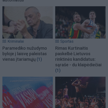
Kriminalai
Sportas
Paramediko nužudymo
Rimas Kurtinaitis
byloje į laisvę paleistas
paskelbė Lietuvos
vienas įtariamųjų
(1)
rinktinės kandidatus:
sąraše - du klaipėdiečiai
(1)