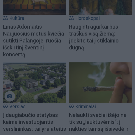
Kultūra
Horoskopai
Linas Adomaitis
Rauginti agurkai bus
Naujuosius metus kviečia
traškūs visą žiemą:
sutikti Palangoje: ruošia
įdėkite tai į stiklainio
išskirtinį šventinį
dugną
koncertą
Verslas
Kriminalai
Į daugiabučio statybas
Nelaukti svečiai išėjo ne
kaime investuojantis
tik su „lauktuvėmis“: į
verslininkas: tai yra ateitis
nakties tamsą išsivedė ir