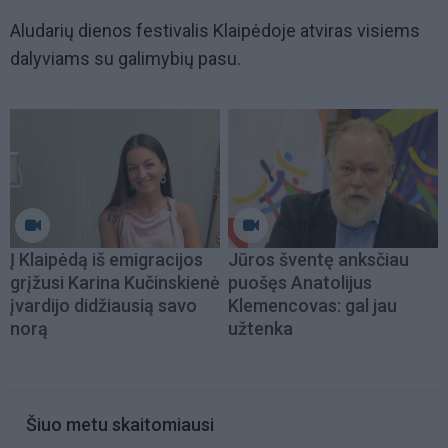
Aludarių dienos festivalis Klaipėdoje atviras visiems
dalyviams su galimybių pasu.
Į Klaipėdą iš emigracijos
Jūros šventę anksčiau
grįžusi Karina Kučinskienė
puošęs Anatolijus
įvardijo didžiausią savo
Klemencovas: gal jau
norą
užtenka
Šiuo metu skaitomiausi