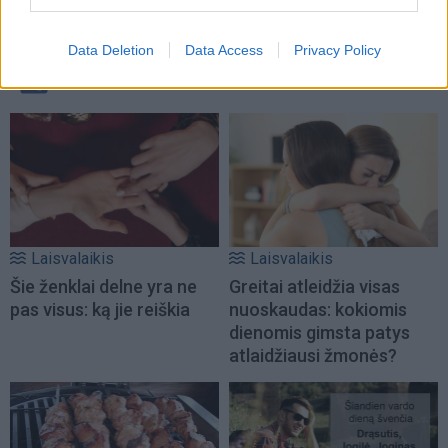
Data Deletion
Data Access
Privacy Policy
TAIP PAT SKAITYKITE
Laisvalaikis
Laisvalaikis
Šie ženklai delne yra ne
Greitai atleidžia visas
pas visus: ką jie reiškia
nuoskaudas: kokiomis
dienomis gimsta patys
atlaidžiausi žmonės?