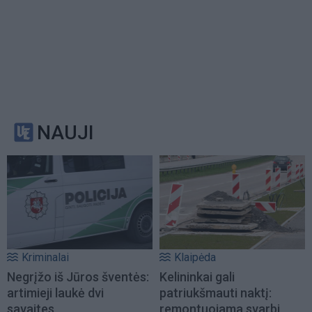
NAUJI
Kriminalai
Klaipėda
Negrįžo iš Jūros šventės:
Kelininkai gali
artimieji laukė dvi
patriukšmauti naktį:
savaites
remontuojama svarbi