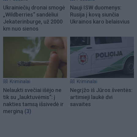
Ukrainiečių dronai smogė
Nauji ISW duomenys:
„Wildberries“ sandėliui
Rusija į kovą siunčia
Jekaterinburge, už 2000
Ukrainos karo belaisvius
km nuo sienos
Kriminalai
Kriminalai
Nelaukti svečiai išėjo ne
Negrįžo iš Jūros šventės:
tik su „lauktuvėmis“: į
artimieji laukė dvi
nakties tamsą išsivedė ir
savaites
merginą
(3)