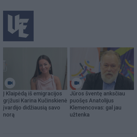
Į Klaipėdą iš emigracijos
Jūros šventę anksčiau
grįžusi Karina Kučinskienė
puošęs Anatolijus
įvardijo didžiausią savo
Klemencovas: gal jau
norą
užtenka