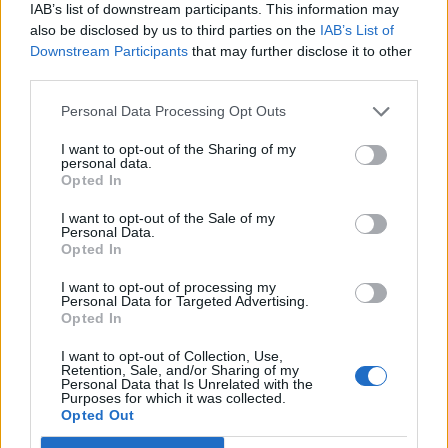
IAB’s list of downstream participants. This information may
also be disclosed by us to third parties on the
IAB’s List of
Downstream Participants
that may further disclose it to other
TAIP PAT SKAITYKITE
third parties.
Personal Data Processing Opt Outs
I want to opt-out of the Sharing of my
personal data.
Opted In
I want to opt-out of the Sale of my
Personal Data.
Mokslas
Mokslas
Opted In
Mirusi žvaigždė „šaudo“
Kaip Saulė „valo“
I want to opt-out of processing my
32 mln. km/h greičiu:
kosmosą: 40 metų
Personal Data for Targeted Advertising.
astronomai susidūrė su
tyrimas atskleidė netikėtą
Opted In
kosmine mįsle
(1)
ryšį su kosminėmis
I want to opt-out of Collection, Use,
šiukšlėmis
Retention, Sale, and/or Sharing of my
Personal Data that Is Unrelated with the
Purposes for which it was collected.
Opted Out