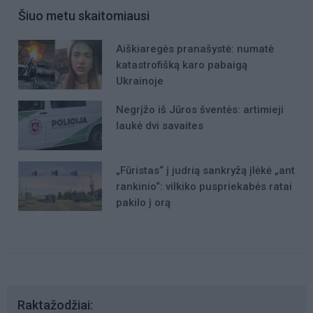
Šiuo metu skaitomiausi
Aiškiaregės pranašystė: numatė
katastrofišką karo pabaigą
Ukrainoje
Negrįžo iš Jūros šventės: artimieji
laukė dvi savaites
„Fūristas“ į judrią sankryžą įlėkė „ant
rankinio“: vilkiko puspriekabės ratai
pakilo į orą
Raktažodžiai