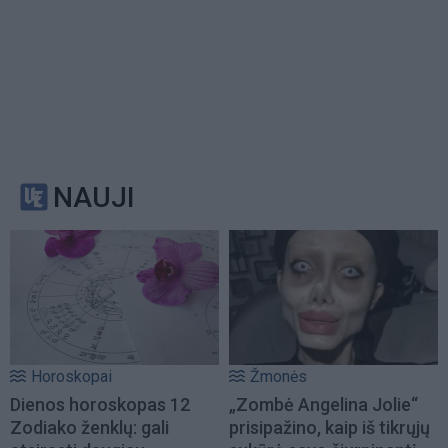
NAUJI
Horoskopai
Žmonės
Dienos horoskopas 12
„Zombė Angelina Jolie“
Zodiako ženklų: gali
prisipažino, kaip iš tikrųjų