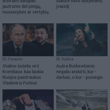
atsirasti daugiau
sukūrė savo šiurpinantį
jautrumo dėl pinigų,
įvaizdį
nuosavybės ar vertybių
Pasaulis
Kultūra
Stalino šešėlis virš
Aušra Butkevičienė:
Kremliaus: kas laukia
negaliu atskirti, kur -
Rusijos pasitraukus
darbas, o kur - pomėgis
Vladimirui Putinui