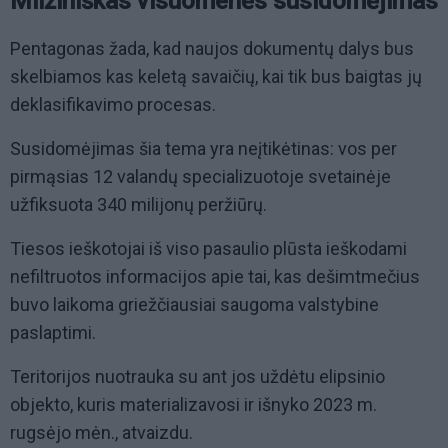
Milžiniškas visuomenės susidomėjimas
Pentagonas žada, kad naujos dokumentų dalys bus
skelbiamos kas keletą savaičių, kai tik bus baigtas jų
deklasifikavimo procesas.
Susidomėjimas šia tema yra neįtikėtinas: vos per
pirmąsias 12 valandų specializuotoje svetainėje
užfiksuota 340 milijonų peržiūrų.
Tiesos ieškotojai iš viso pasaulio plūsta ieškodami
nefiltruotos informacijos apie tai, kas dešimtmečius
buvo laikoma griežčiausiai saugoma valstybine
paslaptimi.
Teritorijos nuotrauka su ant jos uždėtu elipsinio
objekto, kuris materializavosi ir išnyko 2023 m.
rugsėjo mėn., atvaizdu.