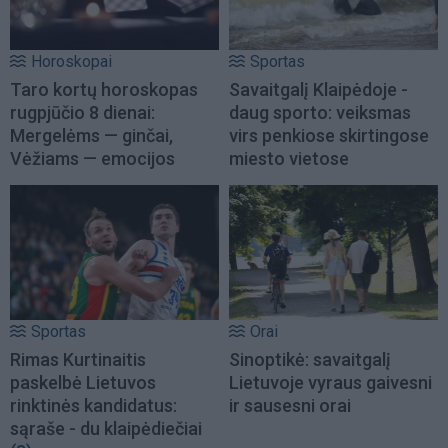
Horoskopai
Sportas
Taro kortų horoskopas
Savaitgalį Klaipėdoje -
rugpjūčio 8 dienai:
daug sporto: veiksmas
Mergelėms — ginčai,
virs penkiose skirtingose
Vėžiams — emocijos
miesto vietose
Sportas
Orai
Rimas Kurtinaitis
Sinoptikė: savaitgalį
paskelbė Lietuvos
Lietuvoje vyraus gaivesni
rinktinės kandidatus:
ir sausesni orai
sąraše - du klaipėdiečiai