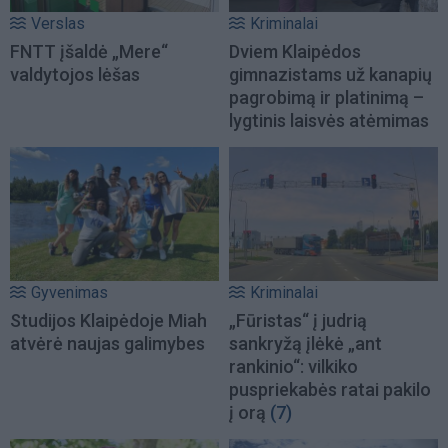
Verslas
Kriminalai
FNTT įšaldė „Mere“
Dviem Klaipėdos
valdytojos lėšas
gimnazistams už kanapių
pagrobimą ir platinimą –
lygtinis laisvės atėmimas
Gyvenimas
Kriminalai
Studijos Klaipėdoje Miah
„Fūristas“ į judrią
atvėrė naujas galimybes
sankryžą įlėkė „ant
rankinio“: vilkiko
puspriekabės ratai pakilo
į orą
(7)