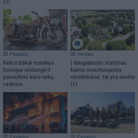
(3)
Pasaulis
Verslas
Rekordiškai nusekęs
Į daugiabučio statybas
Dunojus atidengė II
kaime investuojantis
pasaulinio karo laikų
verslininkas: tai yra ateitis
radinius
(1)
Pasaulis
Pasaulis