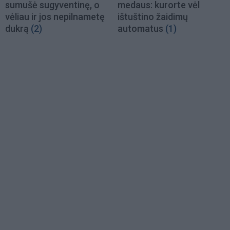
sumušė sugyventinę, o
medaus: kurorte vėl
vėliau ir jos nepilnametę
ištuštino žaidimų
dukrą
(2)
automatus
(1)
Load
More