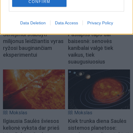
CONFIRM
Data Deletion
Data Access
Privacy Policy
Mokslas
Mokslas
Senėjimui stabdyti
Paslaptis tapo dar
milijonus leidžiantis vyras
baisesnė: senovės
ryžosi bauginančiam
kanibalai valgė tiek
eksperimentui
vaikus, tiek
suaugusiuosius
Mokslas
Mokslas
Ilgiausia Saulės šviesos
Kiek trunka diena Saulės
kelionė vyksta dar prieš
sistemos planetose: