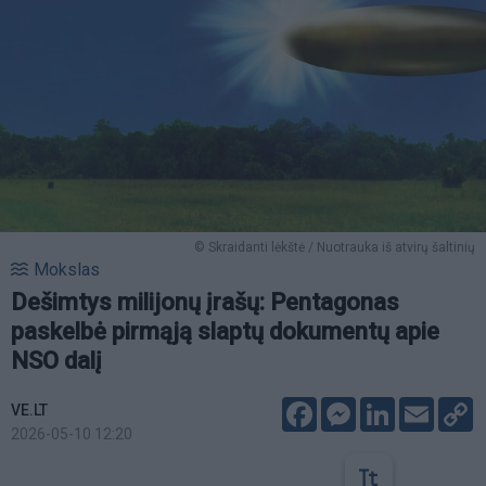
© Skraidanti lėkštė / Nuotrauka iš atvirų šaltinių
Mokslas
Dešimtys milijonų įrašų: Pentagonas
paskelbė pirmąją slaptų dokumentų apie
NSO dalį
Facebook
Messenger
LinkedIn
Email
C
VE.LT
L
2026-05-10 12:20