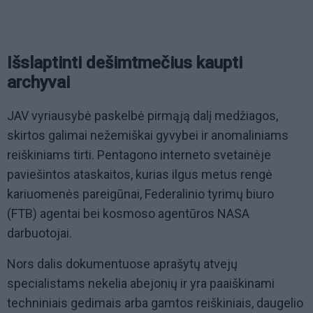
Išslaptinti dešimtmečius kaupti
archyvai
JAV vyriausybė paskelbė pirmąją dalį medžiagos,
skirtos galimai nežemiškai gyvybei ir anomaliniams
reiškiniams tirti. Pentagono interneto svetainėje
paviešintos ataskaitos, kurias ilgus metus rengė
kariuomenės pareigūnai, Federalinio tyrimų biuro
(FTB) agentai bei kosmoso agentūros NASA
darbuotojai.
Nors dalis dokumentuose aprašytų atvejų
specialistams nekelia abejonių ir yra paaiškinami
techniniais gedimais arba gamtos reiškiniais, daugelio