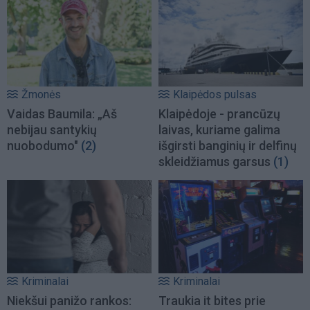
Žmonės
Klaipėdos pulsas
Vaidas Baumila: „Aš
Klaipėdoje - prancūzų
nebijau santykių
laivas, kuriame galima
nuobodumo"
(2)
išgirsti banginių ir delfinų
skleidžiamus garsus
(1)
Kriminalai
Kriminalai
Niekšui panižo rankos:
Traukia it bites prie