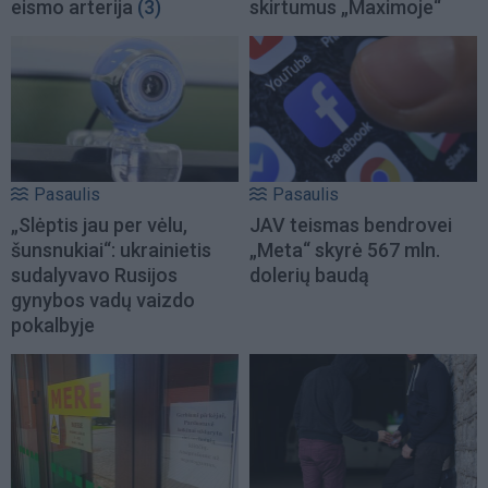
eismo arterija
(3)
skirtumus „Maximoje“
Pasaulis
Pasaulis
„Slėptis jau per vėlu,
JAV teismas bendrovei
šunsnukiai“: ukrainietis
„Meta“ skyrė 567 mln.
sudalyvavo Rusijos
dolerių baudą
gynybos vadų vaizdo
pokalbyje