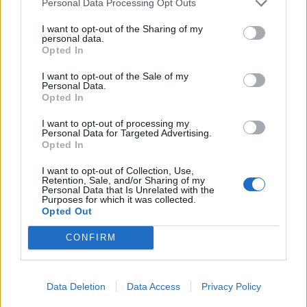
Personal Data Processing Opt Outs
išradingumo teisingai
riebaluosis: į šampūną
išspręsti matematinį
tereikia įberti vieną
I want to opt-out of the Sharing of my
personal data.
galvosūkį, panaudojant
ingredientą
Opted In
tik vieną degtuką?
(1)
I want to opt-out of the Sale of my
Personal Data.
Opted In
I want to opt-out of processing my
Personal Data for Targeted Advertising.
Opted In
I want to opt-out of Collection, Use,
Retention, Sale, and/or Sharing of my
Personal Data that Is Unrelated with the
Purposes for which it was collected.
Opted Out
CONFIRM
Data Deletion
Data Access
Privacy Policy
NAUJI