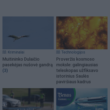
Kriminalai
Technologijos
Muitininko Dulaičio
Proveržis kosmoso
pasekėjas nušovė gandrą
moksle: galingiausias
(3)
teleskopas užfiksavo
istorinius Saulės
paviršiaus kadrus