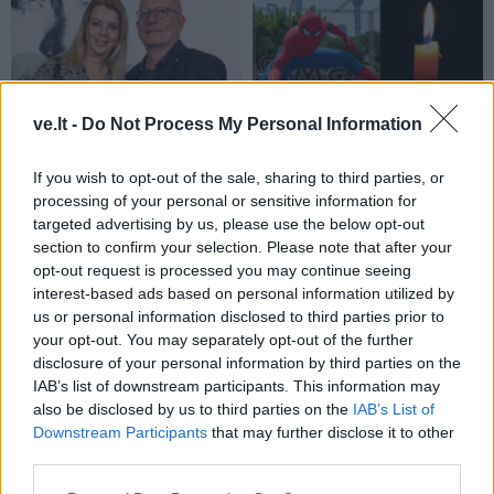
ve.lt -
Do Not Process My Personal Information
Žmonės
Žmonės
Ingos Valinskienės 60-
Mirė filme „Žmogus
If you wish to opt-out of the sale, sharing to third parties, or
metis – kupinas
voras“ sužibėjusi aktorė
processing of your personal or sensitive information for
ekstremalių patirčių:
targeted advertising by us, please use the below opt-out
Arūnas papasakojo, kuo
section to confirm your selection. Please note that after your
nustebino žmoną
opt-out request is processed you may continue seeing
interest-based ads based on personal information utilized by
us or personal information disclosed to third parties prior to
your opt-out. You may separately opt-out of the further
disclosure of your personal information by third parties on the
IAB’s list of downstream participants. This information may
also be disclosed by us to third parties on the
IAB’s List of
Downstream Participants
that may further disclose it to other
Laisvalaikis
Sveikata
third parties.
Ar jums pakaks
Plaukai mažiau