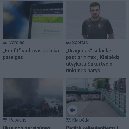
Verslas
Sportas
„Enefit“ vadovas palieka
„Dragūnas“ sulaukė
pareigas
pastiprinimo: į Klaipėdą
atvyksta Sakartvelo
rinktinės narys
Pasaulis
Klaipėda
Ukrainos pareigūnas:
Patiltė keliaujantiems į