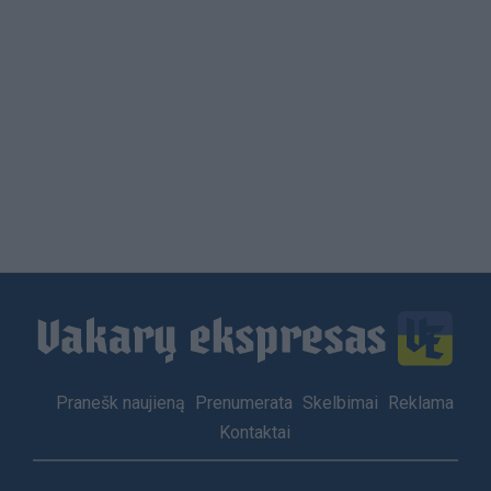
Load
More
Footer
Pranešk naujieną
Prenumerata
Skelbimai
Reklama
menu
Kontaktai