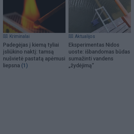
Kriminalai
Aktualijos
Padegėjas į kiemą tyliai
Eksperimentas Nidos
įsliūkino naktį: tamsą
uoste: išbandomas būdas
nušvietė pastatą apėmusi
sumažinti vandens
liepsna
(1)
„žydėjimą“