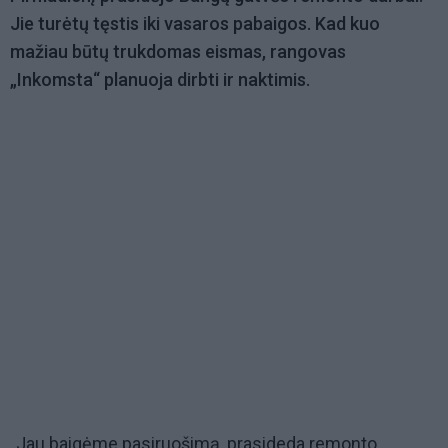
Jie turėtų tęstis iki vasaros pabaigos. Kad kuo
mažiau būtų trukdomas eismas, rangovas
„Inkomsta“ planuoja dirbti ir naktimis.
„Jau baigėme pasiruošimą, prasideda remonto