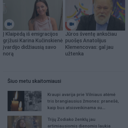
Į Klaipėdą iš emigracijos
Jūros šventę anksčiau
grįžusi Karina Kučinskienė
puošęs Anatolijus
įvardijo didžiausią savo
Klemencovas: gal jau
norą
užtenka
Šiuo metu skaitomiausi
Kraupi avarija prie Vilniaus atėmė
tris brangiausius žmones: pranešė,
kaip bus atsisveikinama su
mergaite, jos mama ir močiute
Trijų Zodiako ženklų jau
artimiausiomis dienomis laukia