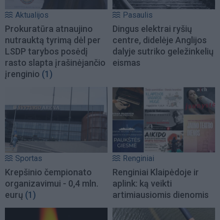
Aktualijos
Pasaulis
Prokuratūra atnaujino
Dingus elektrai ryšių
nutrauktą tyrimą dėl per
centre, didelėje Anglijos
LSDP tarybos posėdį
dalyje sutriko geležinkelių
rasto slapta įrašinėjančio
eismas
įrenginio
(1)
Sportas
Renginiai
Krepšinio čempionato
Renginiai Klaipėdoje ir
organizavimui - 0,4 mln.
aplink: ką veikti
eurų
(1)
artimiausiomis dienomis