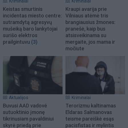
Kriminalai
Kriminalai
Keistas smurtinis
Kraupi avarija prie
incidentas miesto centre:
Vilniaus atėmė tris
sutramdytą agresyvų
brangiausius žmones:
mušeiką baro lankytojai
pranešė, kaip bus
surišo elektros
atsisveikinama su
prailgintuvu
(3)
mergaite, jos mama ir
močiute
Aktualijos
Kriminalai
Buvusi AAD vadovė
Terorizmu kaltinamas
sutuoktinio įmonę
Eldaras Salmanovas
tikrinusiam pavaldiniui
teisme pareiškė esąs
skyrė priedą prie
pacisfistas ir mylintis