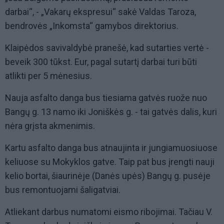
darbai“, - „Vakarų ekspresui“ sakė Valdas Taroza,
bendrovės „Inkomsta“ gamybos direktorius.
Klaipėdos savivaldybė pranešė, kad sutarties vertė -
beveik 300 tūkst. Eur, pagal sutartį darbai turi būti
atlikti per 5 mėnesius.
Nauja asfalto danga bus tiesiama gatvės ruože nuo
Bangų g. 13 namo iki Joniškės g. - tai gatvės dalis, kuri
nėra grįsta akmenimis.
Kartu asfalto danga bus atnaujinta ir jungiamuosiuose
keliuose su Mokyklos gatve. Taip pat bus įrengti nauji
kelio bortai, šiaurinėje (Danės upės) Bangų g. pusėje
bus remontuojami šaligatviai.
Atliekant darbus numatomi eismo ribojimai. Tačiau V.