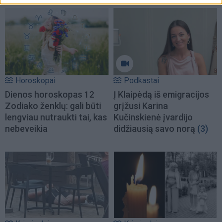
Horoskopai
Podkastai
Dienos horoskopas 12
Į Klaipėdą iš emigracijos
Zodiako ženklų: gali būti
grįžusi Karina
lengviau nutraukti tai, kas
Kučinskienė įvardijo
nebeveikia
didžiausią savo norą
(3)