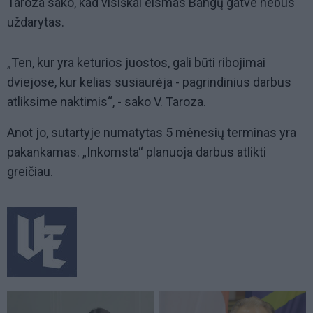
Taroza sako, kad visiškai eismas Bangų gatve nebus
uždarytas.
„Ten, kur yra keturios juostos, gali būti ribojimai
dviejose, kur kelias susiaurėja - pagrindinius darbus
atliksime naktimis“, - sako V. Taroza.
Anot jo, sutartyje numatytas 5 mėnesių terminas yra
pakankamas. „Inkomsta“ planuoja darbus atlikti
greičiau.