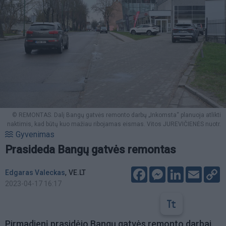
© REMONTAS. Dalį Bangų gatvės remonto darbų „Inkomsta“ planuoja atlikti
naktimis, kad būtų kuo mažiau ribojamas eismas. Vitos JUREVIČIENĖS nuotr.
Gyvenimas
Prasideda Bangų gatvės remontas
Facebook
Messenger
LinkedIn
Email
C
,
Edgaras Valeckas
VE.LT
L
2023-04-17 16:17
Pirmadienį prasidėjo Bangų gatvės remonto darbai.