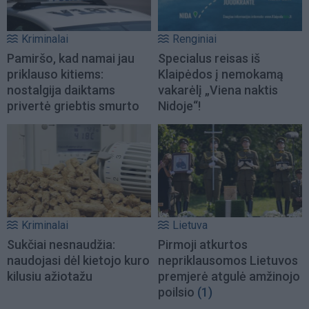
Kriminalai
Renginiai
Pamiršo, kad namai jau
Specialus reisas iš
priklauso kitiems:
Klaipėdos į nemokamą
nostalgija daiktams
vakarėlį „Viena naktis
privertė griebtis smurto
Nidoje“!
Kriminalai
Lietuva
Sukčiai nesnaudžia:
Pirmoji atkurtos
naudojasi dėl kietojo kuro
nepriklausomos Lietuvos
kilusiu ažiotažu
premjerė atgulė amžinojo
poilsio
(1)