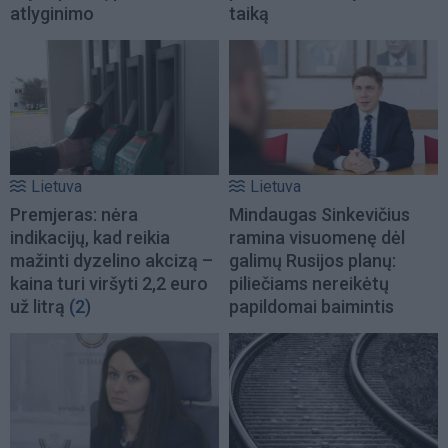
atlyginimo
taiką
Lietuva
Lietuva
Premjeras: nėra
Mindaugas Sinkevičius
indikacijų, kad reikia
ramina visuomenę dėl
mažinti dyzelino akcizą –
galimų Rusijos planų:
kaina turi viršyti 2,2 euro
piliečiams nereikėtų
už litrą
(2)
papildomai baimintis