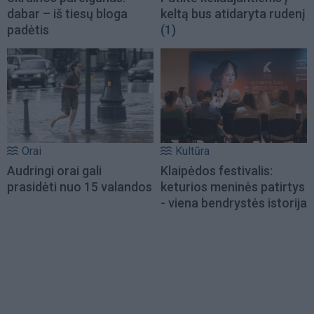
dabar – iš tiesų bloga
keltą bus atidaryta rudenį
padėtis
(1)
Orai
Kultūra
Audringi orai gali
Klaipėdos festivalis:
prasidėti nuo 15 valandos
keturios meninės patirtys
- viena bendrystės istorija