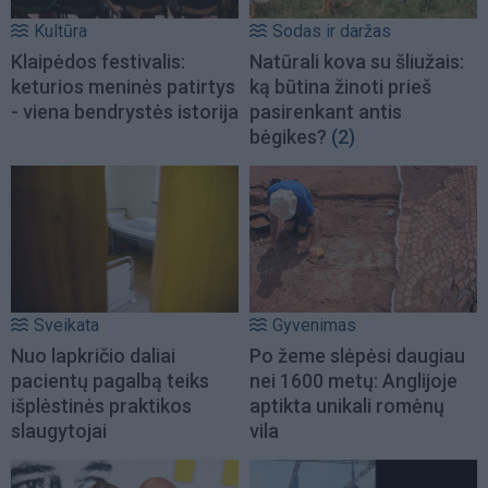
Kultūra
Sodas ir daržas
Klaipėdos festivalis:
Natūrali kova su šliužais:
keturios meninės patirtys
ką būtina žinoti prieš
- viena bendrystės istorija
pasirenkant antis
bėgikes?
(2)
Sveikata
Gyvenimas
Nuo lapkričio daliai
Po žeme slėpėsi daugiau
pacientų pagalbą teiks
nei 1600 metų: Anglijoje
išplėstinės praktikos
aptikta unikali romėnų
slaugytojai
vila