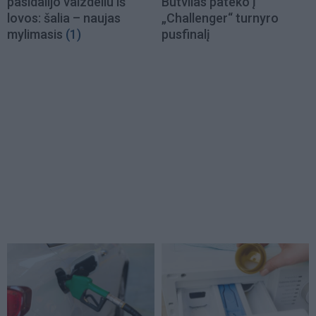
pasidalijo vaizdeliu iš
Butvilas pateko į
lovos: šalia – naujas
„Challenger“ turnyro
mylimasis
(1)
pusfinalį