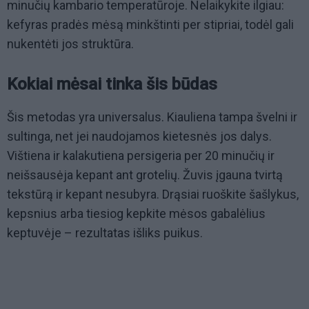
minučių kambario temperatūroje. Nelaikykite ilgiau:
kefyras pradės mėsą minkštinti per stipriai, todėl gali
nukentėti jos struktūra.
Kokiai mėsai tinka šis būdas
Šis metodas yra universalus. Kiauliena tampa švelni ir
sultinga, net jei naudojamos kietesnės jos dalys.
Vištiena ir kalakutiena persigeria per 20 minučių ir
neišsausėja kepant ant grotelių. Žuvis įgauna tvirtą
tekstūrą ir kepant nesubyra. Drąsiai ruoškite šašlykus,
kepsnius arba tiesiog kepkite mėsos gabalėlius
keptuvėje – rezultatas išliks puikus.