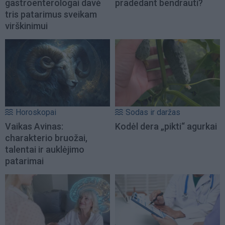
gastroenterologai davė
pradedant bendrauti?
tris patarimus sveikam
virškinimui
Horoskopai
Sodas ir daržas
Vaikas Avinas:
Kodėl dera „pikti“ agurkai
charakterio bruožai,
talentai ir auklėjimo
patarimai