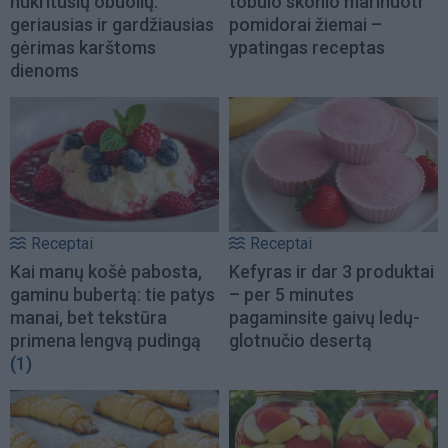
nukritusių obuolių:
tobulo skonio marinuoti
geriausias ir gardžiausias
pomidorai žiemai –
gėrimas karštoms
ypatingas receptas
dienoms
Receptai
Receptai
Kai manų košė pabosta,
Kefyras ir dar 3 produktai
gaminu bubertą: tie patys
– per 5 minutes
manai, bet tekstūra
pagaminsite gaivų ledų-
primena lengvą pudingą
glotnučio desertą
(1)