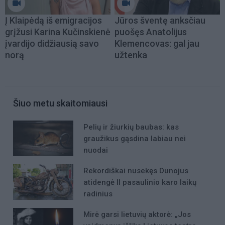
Į Klaipėdą iš emigracijos
Jūros šventę anksčiau
grįžusi Karina Kučinskienė
puošęs Anatolijus
įvardijo didžiausią savo
Klemencovas: gal jau
norą
užtenka
Šiuo metu skaitomiausi
Pelių ir žiurkių baubas: kas
graužikus gąsdina labiau nei
nuodai
Rekordiškai nusekęs Dunojus
atidengė II pasaulinio karo laikų
radinius
Mirė garsi lietuvių aktorė: „Jos