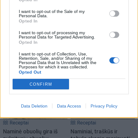
I want to opt-out of the Sale of my
Personal Data.
Opted In
I want to opt-out of processing my
Personal Data for Targeted Advertising.
Opted In
I want to opt-out of Collection, Use,
Retention, Sale, and/or Sharing of my
Personal Data that Is Unrelated with the
TAIP PAT SKAITYKITE
Purposes for which it was collected.
Opted Out
CONFIRM
Data Deletion
Data Access
Privacy Policy
Receptai
Receptai
Naminė obuolių gira iš
Naminiai, traškūs ir