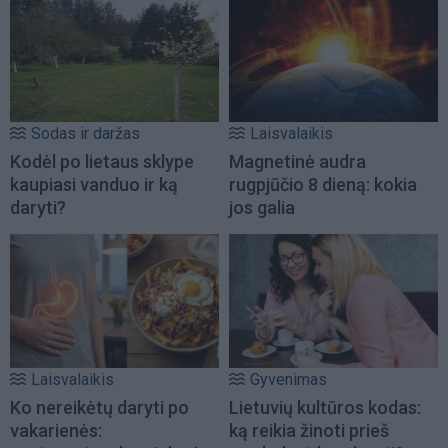
Sodas ir daržas
Laisvalaikis
Kodėl po lietaus sklype
Magnetinė audra
kaupiasi vanduo ir ką
rugpjūčio 8 dieną: kokia
daryti?
jos galia
Laisvalaikis
Gyvenimas
Ko nereikėtų daryti po
Lietuvių kultūros kodas:
vakarienės:
ką reikia žinoti prieš