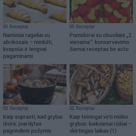
Receptai
Receptai
Naminiai rageliai su
Pomidorai su obuoliais „2
abrikosais – minkšti,
viename“: konservavimo
kvapnūs ir lengvai
žiemai receptas be acto
pagaminami
Receptai
Receptai
Kaip suprasti, kad grybai
Kaip teisingai virti miško
išvirė: įvardytas
grybus: kiekvienai rūšiai –
pagrindinis požymis
skirtingas laikas
(1)