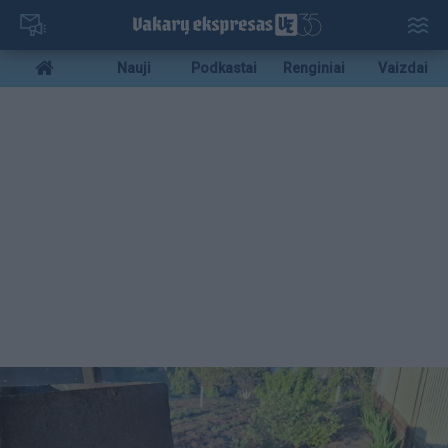
Pereiti
į
pagrindinį
Mobile
Nauji
Podkastai
Renginiai
Vaizdai
turinį
menu
bottom