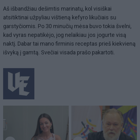
Aš išbandžiau dešimtis marinatų, kol visiškai
atsitiktinai užpyliau vištieną kefyro likučiais su
garstyčiomis. Po 30 minučių mėsa buvo tokia švelni,
kad vyras nepatikėjo, jog nelaikiau jos jogurte visą
naktį. Dabar tai mano firminis receptas prieš kiekvieną
išvyką į gamtą. Svečiai visada prašo pakartoti.