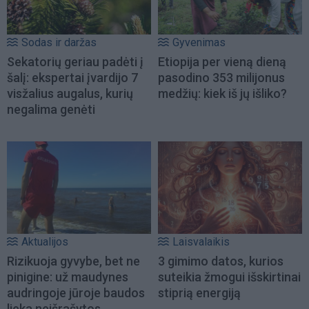
Sodas ir daržas
Gyvenimas
Sekatorių geriau padėti į
Etiopija per vieną dieną
šalį: ekspertai įvardijo 7
pasodino 353 milijonus
visžalius augalus, kurių
medžių: kiek iš jų išliko?
negalima genėti
Aktualijos
Laisvalaikis
Rizikuoja gyvybe, bet ne
3 gimimo datos, kurios
pinigine: už maudynes
suteikia žmogui išskirtinai
audringoje jūroje baudos
stiprią energiją
lieka neišrašytos