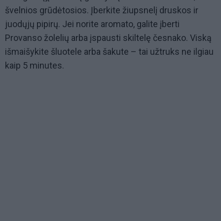
švelnios grūdėtosios. Įberkite žiupsnelį druskos ir
juodųjų pipirų. Jei norite aromato, galite įberti
Provanso žolelių arba įspausti skiltelę česnako. Viską
išmaišykite šluotele arba šakute – tai užtruks ne ilgiau
kaip 5 minutes.