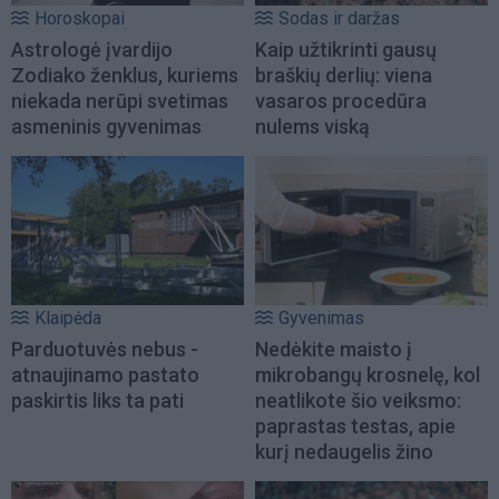
Horoskopai
Sodas ir daržas
Astrologė įvardijo
Kaip užtikrinti gausų
Zodiako ženklus, kuriems
braškių derlių: viena
niekada nerūpi svetimas
vasaros procedūra
asmeninis gyvenimas
nulems viską
Klaipėda
Gyvenimas
Parduotuvės nebus -
Nedėkite maisto į
atnaujinamo pastato
mikrobangų krosnelę, kol
paskirtis liks ta pati
neatlikote šio veiksmo:
paprastas testas, apie
kurį nedaugelis žino