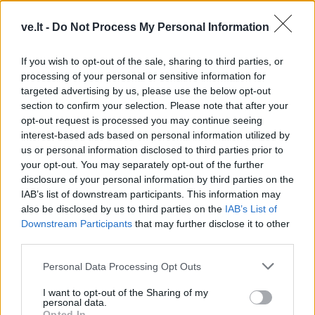
Komentaras
ve.lt -
Do Not Process My Personal Information
If you wish to opt-out of the sale, sharing to third parties, or
processing of your personal or sensitive information for
targeted advertising by us, please use the below opt-out
section to confirm your selection. Please note that after your
opt-out request is processed you may continue seeing
interest-based ads based on personal information utilized by
us or personal information disclosed to third parties prior to
This site is protected by
your opt-out. You may separately opt-out of the further
Sutinku su
taisyklėmis
disclosure of your personal information by third parties on the
reCAPTCHA and the Google
IAB’s list of downstream participants. This information may
Privacy Policy
and
Terms of
also be disclosed by us to third parties on the
IAB’s List of
Service
apply.
Downstream Participants
that may further disclose it to other
third parties.
Personal Data Processing Opt Outs
I want to opt-out of the Sharing of my
personal data.
Opted In