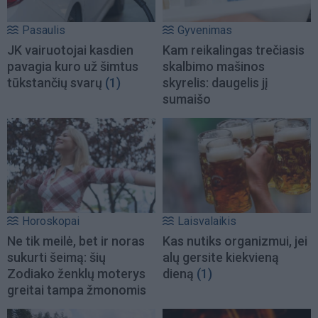
Pasaulis
Gyvenimas
JK vairuotojai kasdien
Kam reikalingas trečiasis
pavagia kuro už šimtus
skalbimo mašinos
tūkstančių svarų
(1)
skyrelis: daugelis jį
sumaišo
Horoskopai
Laisvalaikis
Ne tik meilė, bet ir noras
Kas nutiks organizmui, jei
sukurti šeimą: šių
alų gersite kiekvieną
Zodiako ženklų moterys
dieną
(1)
greitai tampa žmonomis