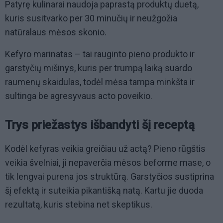
Patyrę kulinarai naudoja paprastą produktų duetą,
kuris susitvarko per 30 minučių ir neužgožia
natūralaus mėsos skonio.
Kefyro marinatas – tai rauginto pieno produkto ir
garstyčių mišinys, kuris per trumpą laiką suardo
raumenų skaidulas, todėl mėsa tampa minkšta ir
sultinga be agresyvaus acto poveikio.
Trys priežastys išbandyti šį receptą
Kodėl kefyras veikia greičiau už actą? Pieno rūgštis
veikia švelniai, ji nepaverčia mėsos beforme mase, o
tik lengvai purena jos struktūrą. Garstyčios sustiprina
šį efektą ir suteikia pikantišką natą. Kartu jie duoda
rezultatą, kuris stebina net skeptikus.