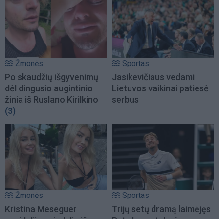
Žmonės
Sportas
Po skaudžių išgyvenimų
Jasikevičiaus vedami
dėl dingusio augintinio –
Lietuvos vaikinai patiesė
žinia iš Ruslano Kirilkino
serbus
(3)
Žmonės
Sportas
Kristina Meseguer
Trijų setų dramą laimėjęs