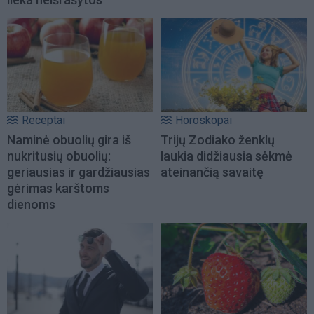
Receptai
Horoskopai
Naminė obuolių gira iš
Trijų Zodiako ženklų
nukritusių obuolių:
laukia didžiausia sėkmė
geriausias ir gardžiausias
ateinančią savaitę
gėrimas karštoms
dienoms