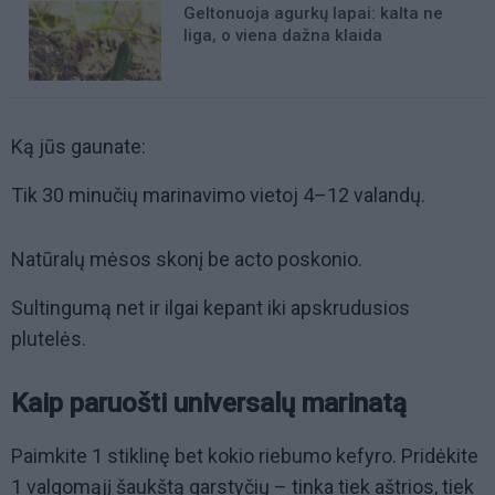
Geltonuoja agurkų lapai: kalta ne
liga, o viena dažna klaida
Ką jūs gaunate:
Tik 30 minučių marinavimo vietoj 4–12 valandų.
Natūralų mėsos skonį be acto poskonio.
Sultingumą net ir ilgai kepant iki apskrudusios
plutelės.
Kaip paruošti universalų marinatą
Paimkite 1 stiklinę bet kokio riebumo kefyro. Pridėkite
1 valgomąjį šaukštą garstyčių – tinka tiek aštrios, tiek