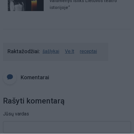
vaidmenys išliks Lietuvos teatro
istorijoje“
Raktažodžiai
šašlykai
Ve.lt
receptai
Komentarai
Rašyti komentarą
Jūsų vardas