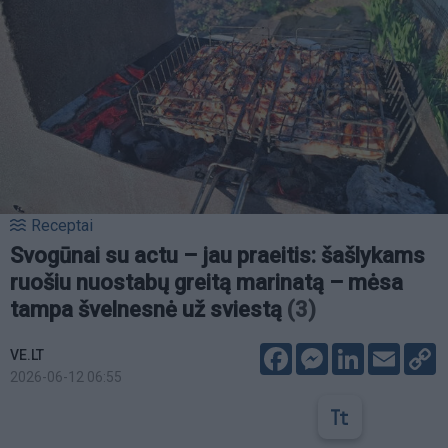
Receptai
Svogūnai su actu – jau praeitis: šašlykams
ruošiu nuostabų greitą marinatą – mėsa
tampa švelnesnė už sviestą
(3)
Facebook
Messenger
LinkedIn
Email
C
VE.LT
L
2026-06-12 06:55