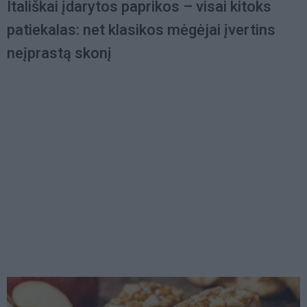
Itališkai įdarytos paprikos – visai kitoks
patiekalas: net klasikos mėgėjai įvertins
neįprastą skonį