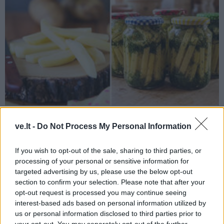
Receptai
2026-07-28 07:23
ve.lt -
Do Not Process My Personal Information
Geriau nei gruzdintos bulvytės: tereikia
supjaustyti šiaudeliais ir sudėti į stiklainį
If you wish to opt-out of the sale, sharing to third parties, or
processing of your personal or sensitive information for
targeted advertising by us, please use the below opt-out
section to confirm your selection. Please note that after your
opt-out request is processed you may continue seeing
interest-based ads based on personal information utilized by
us or personal information disclosed to third parties prior to
your opt-out. You may separately opt-out of the further