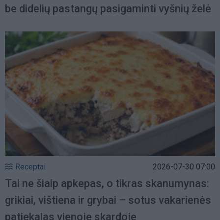
be didelių pastangų pasigaminti vyšnių želė
Receptai
2026-07-30 07:00
Tai ne šiaip apkepas, o tikras skanumynas:
grikiai, vištiena ir grybai – sotus vakarienės
patiekalas vienoje skardoje