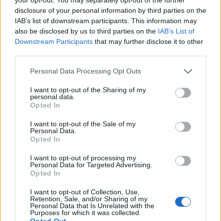
disclosure of your personal information by third parties on the
IAB’s list of downstream participants. This information may
also be disclosed by us to third parties on the
IAB’s List of
Downstream Participants
that may further disclose it to other
third parties.
Personal Data Processing Opt Outs
Receptai
2026-07-28 07:11
I want to opt-out of the Sharing of my
personal data.
Karštas ar šaltas? Štai kokiu vandeniu
Opted In
reikia užpilti ryžius, kad plovas būtų birus
I want to opt-out of the Sale of my
Personal Data.
(2)
Opted In
I want to opt-out of processing my
Personal Data for Targeted Advertising.
Opted In
I want to opt-out of Collection, Use,
Retention, Sale, and/or Sharing of my
Personal Data that Is Unrelated with the
Purposes for which it was collected.
Opted Out