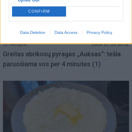
CONFIRM
Data Deletion
Data Access
Privacy Policy
Receptai
2026-07-28 06:52
Greitas abrikosų pyragas „Auksas“: tešla
paruošiama vos per 4 minutes
(1)