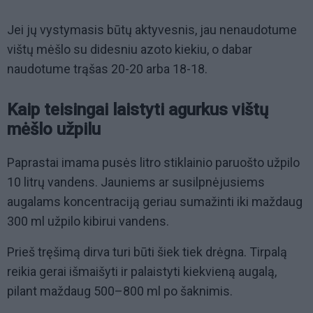
Jei jų vystymasis būtų aktyvesnis, jau nenaudotume
vištų mėšlo su didesniu azoto kiekiu, o dabar
naudotume trąšas 20-20 arba 18-18.
Kaip teisingai laistyti agurkus vištų
mėšlo užpilu
Paprastai imama pusės litro stiklainio paruošto užpilo
10 litrų vandens. Jauniems ar susilpnėjusiems
augalams koncentraciją geriau sumažinti iki maždaug
300 ml užpilo kibirui vandens.
Prieš tręšimą dirva turi būti šiek tiek drėgna. Tirpalą
reikia gerai išmaišyti ir palaistyti kiekvieną augalą,
pilant maždaug 500–800 ml po šaknimis.