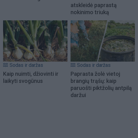
atskleidė paprastą
nokinimo triuką
Sodas ir daržas
Sodas ir daržas
Kaip nuimti, džiovinti ir
Paprasta žolė vietoj
laikyti svogūnus
brangių trąšų: kaip
paruošti piktžolių antpilą
daržui