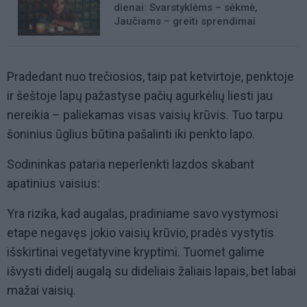
dienai: Svarstyklėms – sėkmė,
Jaučiams – greiti sprendimai
Pradedant nuo trečiosios, taip pat ketvirtoje, penktoje
ir šeštoje lapų pažastyse pačių agurkėlių liesti jau
nereikia – paliekamas visas vaisių krūvis. Tuo tarpu
šoninius ūglius būtina pašalinti iki penkto lapo.
Sodininkas pataria neperlenkti lazdos skabant
apatinius vaisius:
Yra rizika, kad augalas, pradiniame savo vystymosi
etape negavęs jokio vaisių krūvio, pradės vystytis
išskirtinai vegetatyvine kryptimi. Tuomet galime
išvysti didelį augalą su dideliais žaliais lapais, bet labai
mažai vaisių.