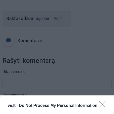
Raktažodžiai
agurkai
Ve.lt
Komentarai
Rašyti komentarą
Jūsų vardas
Komentaras
ve.lt -
Do Not Process My Personal Information