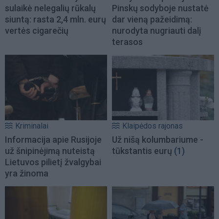
sulaikė nelegalių rūkalų
Pinskų sodyboje nustatė
siuntą: rasta 2,4 mln. eurų
dar vieną pažeidimą:
vertės cigarečių
nurodyta nugriauti dalį
terasos
Kriminalai
Klaipėdos rajonas
Informacija apie Rusijoje
Už nišą kolumbariume -
už šnipinėjimą nuteistą
tūkstantis eurų
(1)
Lietuvos pilietį žvalgybai
yra žinoma