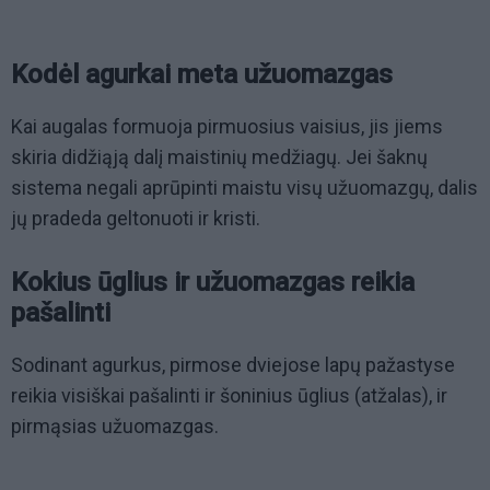
Kodėl agurkai meta užuomazgas
Kai augalas formuoja pirmuosius vaisius, jis jiems
skiria didžiąją dalį maistinių medžiagų. Jei šaknų
sistema negali aprūpinti maistu visų užuomazgų, dalis
jų pradeda geltonuoti ir kristi.
Kokius ūglius ir užuomazgas reikia
pašalinti
Sodinant agurkus, pirmose dviejose lapų pažastyse
reikia visiškai pašalinti ir šoninius ūglius (atžalas), ir
pirmąsias užuomazgas.