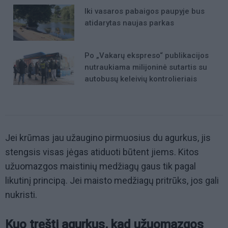
Iki vasaros pabaigos paupyje bus
atidarytas naujas parkas
Po „Vakarų ekspreso“ publikacijos
nutraukiama milijoninė sutartis su
autobusų keleivių kontrolieriais
Jei krūmas jau užaugino pirmuosius du agurkus, jis
stengsis visas jėgas atiduoti būtent jiems. Kitos
užuomazgos maistinių medžiagų gaus tik pagal
likutinį principą. Jei maisto medžiagų pritrūks, jos gali
nukristi.
Kuo tręšti agurkus, kad užuomazgos