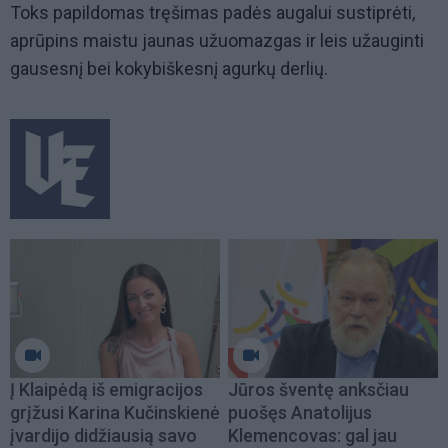
Toks papildomas tręšimas padės augalui sustiprėti,
aprūpins maistu jaunas užuomazgas ir leis užauginti
gausesnį bei kokybiškesnį agurkų derlių.
Į Klaipėdą iš emigracijos
Jūros šventę anksčiau
grįžusi Karina Kučinskienė
puošęs Anatolijus
įvardijo didžiausią savo
Klemencovas: gal jau