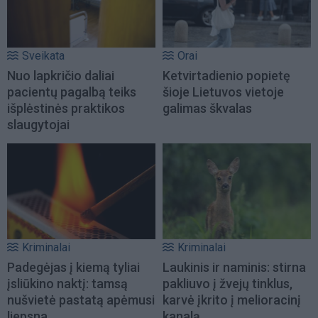
Sveikata
Orai
Nuo lapkričio daliai
Ketvirtadienio popietę
pacientų pagalbą teiks
šioje Lietuvos vietoje
išplėstinės praktikos
galimas škvalas
slaugytojai
Kriminalai
Kriminalai
Padegėjas į kiemą tyliai
Laukinis ir naminis: stirna
įsliūkino naktį: tamsą
pakliuvo į žvejų tinklus,
nušvietė pastatą apėmusi
karvė įkrito į melioracinį
liepsna
kanalą