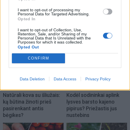
I want to opt-out of processing my
Personal Data for Targeted Advertising.
Opted In
I want to opt-out of Collection, Use,
TAIP PAT SKAITYKITE
Retention, Sale, and/or Sharing of my
Personal Data that Is Unrelated with the
Purposes for which it was collected.
Opted Out
CONFIRM
Data Deletion
Data Access
Privacy Policy
Sodas ir daržas
Sodas ir daržas
Natūrali kova su šliužais:
Kodėl sodininkai aplink
ką būtina žinoti prieš
lysves barsto kajeno
pasirenkant antis
pipirus? Priežastis jus
bėgikes?
nustebins