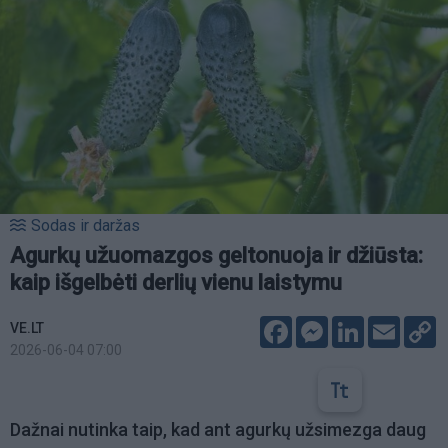
Sodas ir daržas
Agurkų užuomazgos geltonuoja ir džiūsta:
kaip išgelbėti derlių vienu laistymu
Facebook
Messenger
LinkedIn
Email
C
VE.LT
L
2026-06-04 07:00
Dažnai nutinka taip, kad ant agurkų užsimezga daug