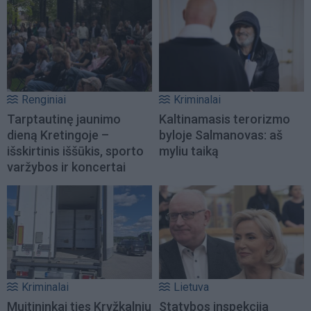
Renginiai
Kriminalai
Tarptautinę jaunimo
Kaltinamasis terorizmo
dieną Kretingoje –
byloje Salmanovas: aš
išskirtinis iššūkis, sporto
myliu taiką
varžybos ir koncertai
Kriminalai
Lietuva
Muitininkai ties Kryžkalniu
Statybos inspekcija