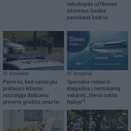
teleskopas užfiksavo
istorinius Saulės
paviršiaus kadrus
Kriminalai
Renginiai
Pamiršo, kad namai jau
Specialus reisas iš
priklauso kitiems:
Klaipėdos į nemokamą
nostalgija daiktams
vakarėlį „Viena naktis
privertė griebtis smurto
Nidoje“!