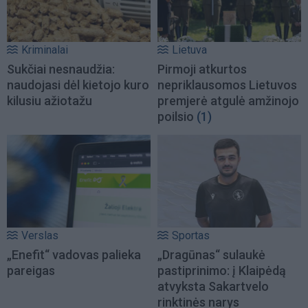
Kriminalai
Lietuva
Sukčiai nesnaudžia:
Pirmoji atkurtos
naudojasi dėl kietojo kuro
nepriklausomos Lietuvos
kilusiu ažiotažu
premjerė atgulė amžinojo
poilsio
(1)
Verslas
Sportas
„Enefit“ vadovas palieka
„Dragūnas“ sulaukė
pareigas
pastiprinimo: į Klaipėdą
atvyksta Sakartvelo
rinktinės narys