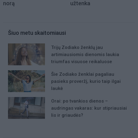
norą
užtenka
Šiuo metu skaitomiausi
Trijų Zodiako ženklų jau
artimiausiomis dienomis laukia
triumfas visuose reikaluose
Šie Zodiako ženklai pagaliau
pasieks proveržį, kurio taip ilgai
laukė
Orai: po tvankios dienos –
audringas vakaras: kur stipriausiai
lis ir griaudės?