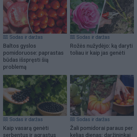
Sodas ir daržas
Sodas ir daržas
Baltos gyslos
Rožės nužydėjo: ką daryti
pomidoruose: paprastas
toliau ir kaip jas genėti
būdas išspręsti šią
problemą
Sodas ir daržas
Sodas ir daržas
Kaip vasarą genėti
Žali pomidorai paraus per
serbentus ir agrastus
kelias dienas: daržininkai