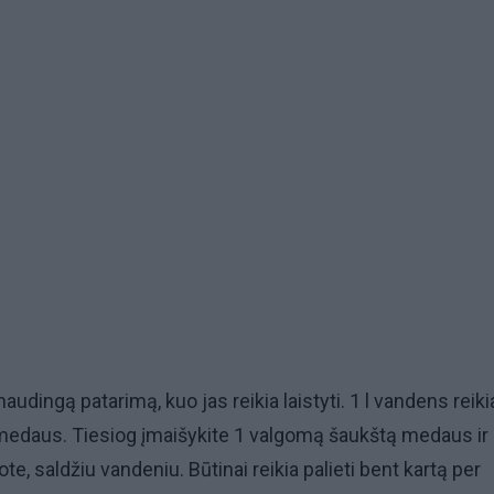
audingą patarimą, kuo jas reikia laistyti. 1 l vandens reiki
edaus. Tiesiog įmaišykite 1 valgomą šaukštą medaus ir
note, saldžiu vandeniu. Būtinai reikia palieti bent kartą per