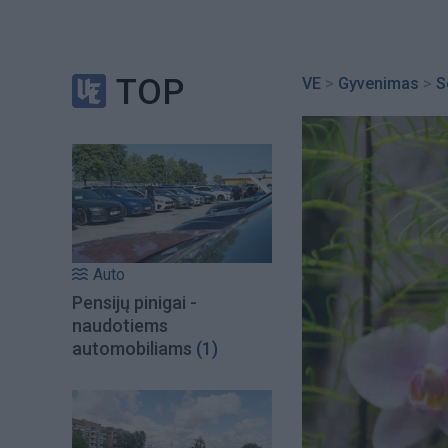
TOP
VE
>
Gyvenimas
>
S
Auto
Pensijų pinigai -
naudotiems
automobiliams
(1)