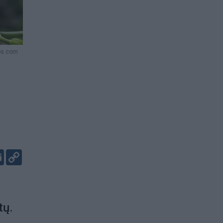
os.com
er
kedIn
Email
Copy
Link
tų.