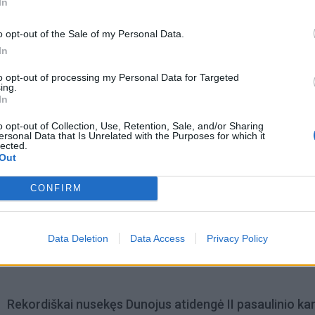
In
o opt-out of the Sale of my Personal Data.
In
to opt-out of processing my Personal Data for Targeted
ing.
In
acijos grįžusi Karina
Jūros šventę anksčiau puošęs
o opt-out of Collection, Use, Retention, Sale, and/or Sharing
jo didžiausią savo
Anatolijus Klemencovas: gal jau
ersonal Data that Is Unrelated with the Purposes for which it
lected.
užtenka
Out
CONFIRM
omiausi
Data Deletion
Data Access
Privacy Policy
Geltonuoja agurkų lapai: kalta ne liga, o viena dažna kl
Rekordiškai nusekęs Dunojus atidengė II pasaulinio ka