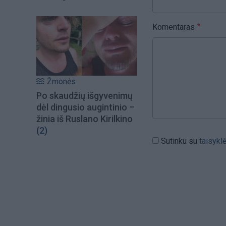
Komentaras
Žmonės
Po skaudžių išgyvenimų
dėl dingusio augintinio –
žinia iš Ruslano Kirilkino
(2)
Sutinku su
taisykl