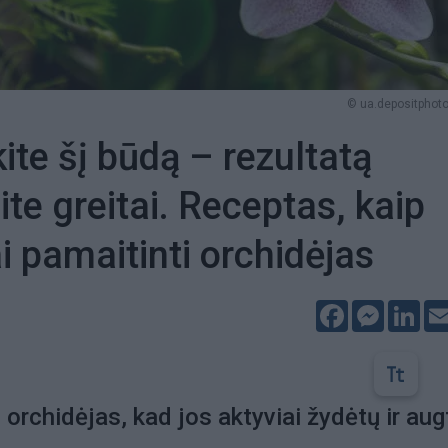
© ua.depositphot
ite šį būdą – rezultatą
te greitai. Receptas, kaip
ai pamaitinti orchidėjas
Facebook
Messeng
Lin
i orchidėjas, kad jos aktyviai žydėtų ir aug