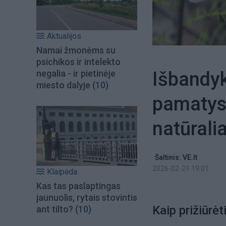
Aktualijos
Namai žmonėms su
psichikos ir intelekto
Išbandyk
negalia - ir pietinėje
miesto dalyje
(10)
pamatysi
natūrali
Šaltinis: VE.lt
2026-02-21 19:01
Klaipėda
Kas tas paslaptingas
jaunuolis, rytais stovintis
Kaip prižiūrėt
ant tilto?
(10)