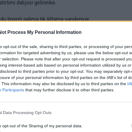
tirtimi dalijosi gėlininkė.
ų tirpinti galima tik šiltame vandenyje.
Not Process My Personal Information
ą – rezultatą pamatysite greitai. Anksčiau pirkdavau įvair
, tačiau praktika parodė: liaudiškas metodas yra pats
to opt-out of the sale, sharing to third parties, or processing of your per
formation for targeted advertising by us, please use the below opt-out s
kino gėlininkė.
r selection. Please note that after your opt-out request is processed y
eing interest-based ads based on personal information utilized by us or
disclosed to third parties prior to your opt-out. You may separately opt-
losure of your personal information by third parties on the IAB’s list of
. This information may also be disclosed by us to third parties on the
IA
 taip pat galima naudoti bulvių nuovirą.
Participants
that may further disclose it to other third parties.
a.com
l Data Processing Opt Outs
o opt-out of the Sharing of my personal data.