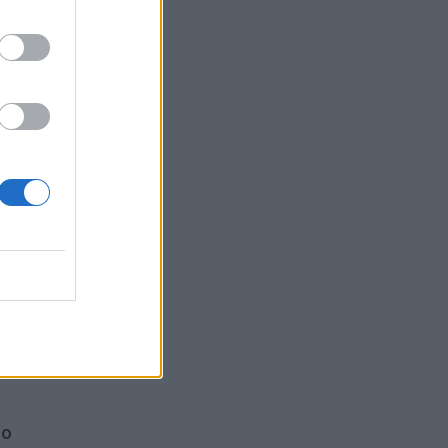
aida
ro