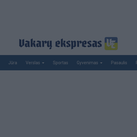
Jūra
Sportas
Pasaulis
Verslas
Gyvenimas