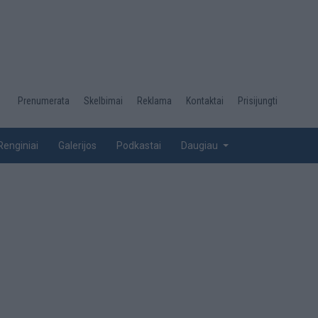
Desktop
Prenumerata
Skelbimai
Reklama
Kontaktai
Prisijungti
menu
top
Renginiai
Galerijos
Podkastai
Daugiau