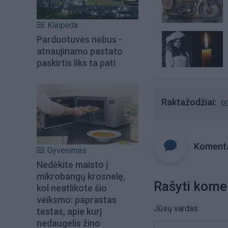
Klaipėda
Parduotuvės nebus -
atnaujinamo pastato
paskirtis liks ta pati
Raktažodžiai
o
Komenta
Gyvenimas
Nedėkite maisto į
mikrobangų krosnelę,
Rašyti kome
kol neatlikote šio
veiksmo: paprastas
Jūsų vardas
testas, apie kurį
nedaugelis žino