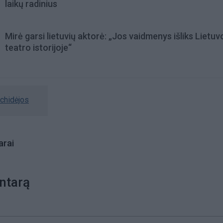
laikų radinius
Mirė garsi lietuvių aktorė: „Jos vaidmenys išliks Lietuv
teatro istorijoje“
rchidėjos
rai
ntarą