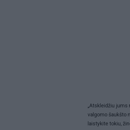
„Atskleidžiu jums n
valgomo šaukšto m
laistykite tokiu, ži