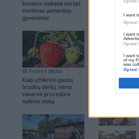
Opted 
kuriems niekada nerūpi
svetimas asmeninis
I want t
gyvenimas
Opted 
I want 
Advertis
Opted 
Į Klaipėdą iš emigr
I want t
Kučinskienė įvardi
of my P
was col
norą
Opted 
Sodas ir daržas
Kaip užtikrinti gausų
braškių derlių: viena
Šiuo metu skait
vasaros procedūra
nulems viską