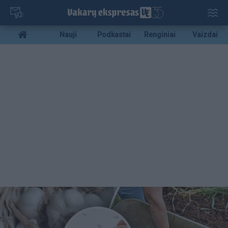
Pereiti
į
pagrindinį
Mobile
Nauji
Podkastai
Renginiai
Vaizdai
turinį
menu
bottom