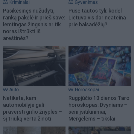
Kriminalai
Gyvenimas
Pasikėsinęs nužudyti,
Pusė tautos tyli: kodėl
ranką pakėlė ir prieš save:
Lietuva vis dar neateina
lemtingas žingsnis ar tik
prie balsadėžių?
noras ištrūkti iš
areštinės?
Auto
Horoskopai
Netikėta, kam
Rugpjūčio 10 dienos Taro
automobilyje gali
horoskopas: Dvyniams –
praversti grilio žnyplės –
seni įsitikinimai,
šį triuką verta žinoti
Mergelėms – tikslai