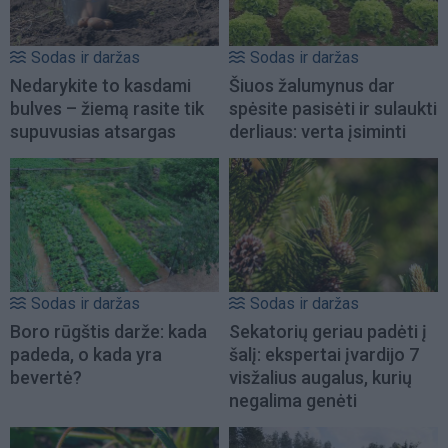
Sodas ir daržas
Sodas ir daržas
Nedarykite to kasdami
Šiuos žalumynus dar
bulves – žiemą rasite tik
spėsite pasisėti ir sulaukti
supuvusias atsargas
derliaus: verta įsiminti
Sodas ir daržas
Sodas ir daržas
Boro rūgštis darže: kada
Sekatorių geriau padėti į
padeda, o kada yra
šalį: ekspertai įvardijo 7
bevertė?
visžalius augalus, kurių
negalima genėti