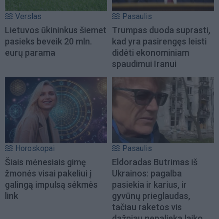
Verslas
Pasaulis
Lietuvos ūkininkus šiemet
Trumpas duoda suprasti,
pasieks beveik 20 mln.
kad yra pasirengęs leisti
eurų parama
didėti ekonominiam
spaudimui Iranui
Horoskopai
Pasaulis
Šiais mėnesiais gimę
Eldoradas Butrimas iš
žmonės visai pakeliui į
Ukrainos: pagalba
galingą impulsą sėkmės
pasiekia ir karius, ir
link
gyvūnų prieglaudas,
tačiau raketos vis
dažniau nepalieka laiko