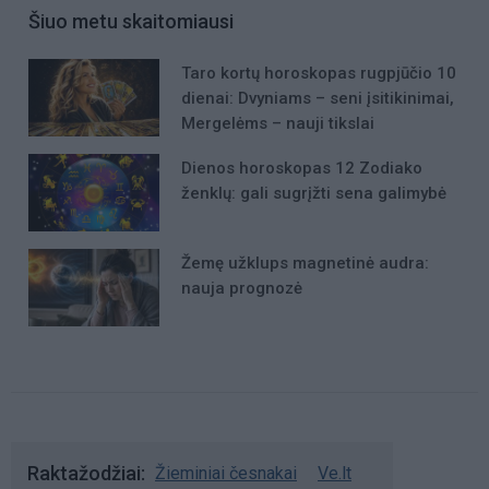
Šiuo metu skaitomiausi
Taro kortų horoskopas rugpjūčio 10
dienai: Dvyniams – seni įsitikinimai,
Mergelėms – nauji tikslai
Dienos horoskopas 12 Zodiako
ženklų: gali sugrįžti sena galimybė
Žemę užklups magnetinė audra:
nauja prognozė
Raktažodžiai
Žieminiai česnakai
Ve.lt