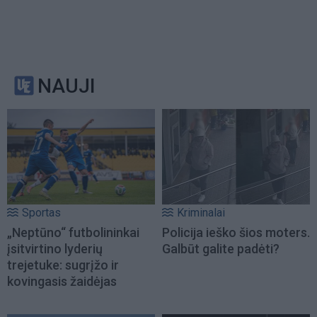
NAUJI
Sportas
Kriminalai
„Neptūno“ futbolininkai
Policija ieško šios moters.
įsitvirtino lyderių
Galbūt galite padėti?
trejetuke: sugrįžo ir
kovingasis žaidėjas