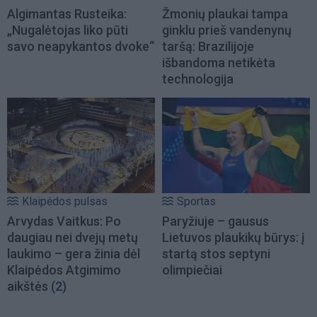
Algimantas Rusteika:
Žmonių plaukai tampa
„Nugalėtojas liko pūti
ginklu prieš vandenynų
savo neapykantos dvoke“
taršą: Brazilijoje
išbandoma netikėta
technologija
Klaipėdos pulsas
Sportas
Arvydas Vaitkus: Po
Paryžiuje – gausus
daugiau nei dvejų metų
Lietuvos plaukikų būrys: į
laukimo – gera žinia dėl
startą stos septyni
Klaipėdos Atgimimo
olimpiečiai
aikštės
(2)