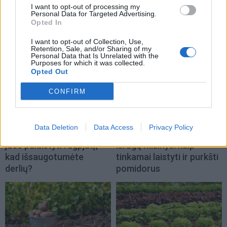
I want to opt-out of processing my
TAIP PAT SKAITYKITE
Personal Data for Targeted Advertising.
Opted In
I want to opt-out of Collection, Use,
Retention, Sale, and/or Sharing of my
Personal Data that Is Unrelated with the
Purposes for which it was collected.
Opted Out
CONFIRM
Sodas ir daržas
Sodas ir daržas
Pomidorai trūkinėja
Kuo pomidorams
Data Deletion
Data Access
Privacy Policy
tiesiog ant krūmo: kuo
naudingas jodo ir pieno
juos palaistyti rugpjūtį,
išrūgų mišinys: kaip
kad išsaugotumėte
tinkamai laistyti ir purkšti
derlių?
pomidorus