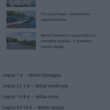
Pensijų pinigai - naudotiems
automobiliams
Namai žmonėms su psichikos ir
intelekto negalia - ir pietinėje
miesto dalyje
Liepos 1 d. – delčia Ožiaragyje.
Liepos 2 ir 3 d. – delčia Vandenyje.
Liepos 7 ir 8 d. – delčia Avine.
Liepos 9 ir 10 d. – delčia Jautyje.