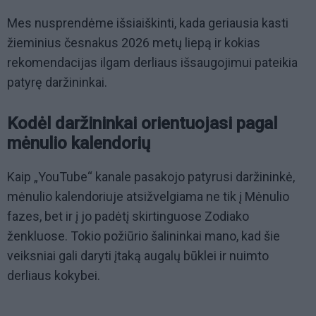
Mes nusprendėme išsiaiškinti, kada geriausia kasti
žieminius česnakus 2026 metų liepą ir kokias
rekomendacijas ilgam derliaus išsaugojimui pateikia
patyrę daržininkai.
Kodėl daržininkai orientuojasi pagal
mėnulio kalendorių
Kaip „YouTube“ kanale pasakojo patyrusi daržininkė,
mėnulio kalendoriuje atsižvelgiama ne tik į Mėnulio
fazes, bet ir į jo padėtį skirtinguose Zodiako
ženkluose. Tokio požiūrio šalininkai mano, kad šie
veiksniai gali daryti įtaką augalų būklei ir nuimto
derliaus kokybei.