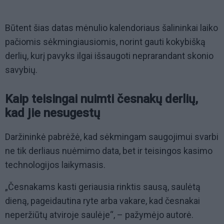
Būtent šias datas mėnulio kalendoriaus šalininkai laiko
pačiomis sėkmingiausiomis, norint gauti kokybišką
derlių, kurį pavyks ilgai išsaugoti neprarandant skonio
savybių.
Kaip teisingai nuimti česnakų derlių,
kad jie nesugestų
Daržininkė pabrėžė, kad sėkmingam saugojimui svarbi
ne tik derliaus nuėmimo data, bet ir teisingos kasimo
technologijos laikymasis.
„Česnakams kasti geriausia rinktis sausą, saulėtą
dieną, pageidautina ryte arba vakare, kad česnakai
neperžiūtų atviroje saulėje“, – pažymėjo autorė.