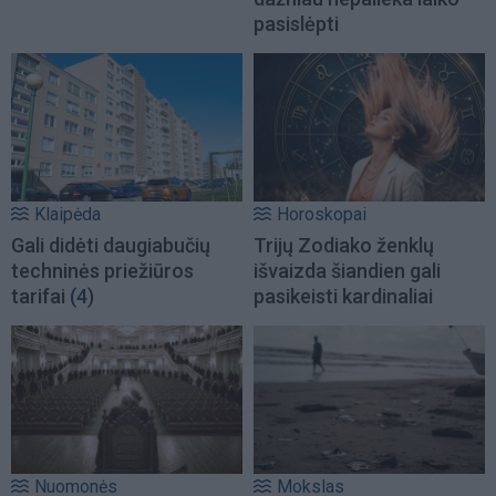
pasislėpti
Klaipėda
Horoskopai
Gali didėti daugiabučių
Trijų Zodiako ženklų
techninės priežiūros
išvaizda šiandien gali
tarifai
(4)
pasikeisti kardinaliai
Nuomonės
Mokslas