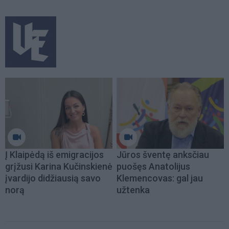
Į Klaipėdą iš emigracijos
Jūros šventę anksčiau
grįžusi Karina Kučinskienė
puošęs Anatolijus
įvardijo didžiausią savo
Klemencovas: gal jau
norą
užtenka