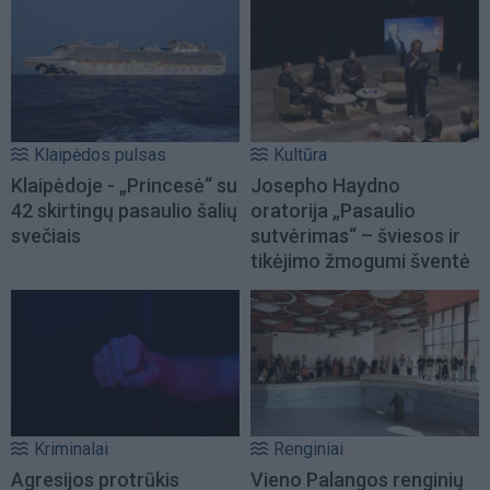
Klaipėdos pulsas
Kultūra
Klaipėdoje - „Princesė“ su
Josepho Haydno
42 skirtingų pasaulio šalių
oratorija „Pasaulio
svečiais
sutvėrimas“ – šviesos ir
tikėjimo žmogumi šventė
Kriminalai
Renginiai
Agresijos protrūkis
Vieno Palangos renginių