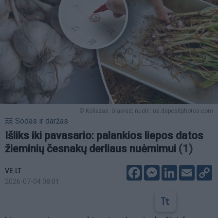
© Koliažas: Glavred, nuotr.: ua.depositphotos.com
Sodas ir daržas
Išliks iki pavasario: palankios liepos datos
žieminių česnakų derliaus nuėmimui
(1)
Facebook
Messenger
LinkedIn
Email
C
VE.LT
L
2026-07-04 08:01