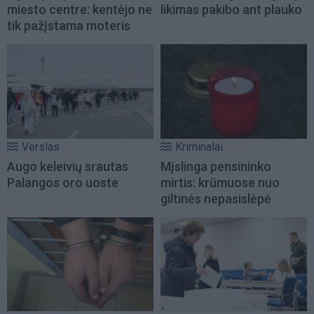
miesto centre: kentėjo ne
likimas pakibo ant plauko
tik pažįstama moteris
Verslas
Kriminalai
Augo keleivių srautas
Mįslinga pensininko
Palangos oro uoste
mirtis: krūmuose nuo
giltinės nepasislėpė