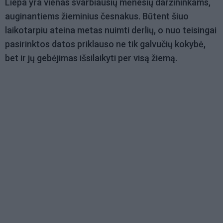
Liepa yra vienas svarbiausių mėnesių daržininkams,
auginantiems žieminius česnakus. Būtent šiuo
laikotarpiu ateina metas nuimti derlių, o nuo teisingai
pasirinktos datos priklauso ne tik galvučių kokybė,
bet ir jų gebėjimas išsilaikyti per visą žiemą.