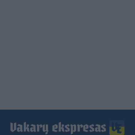
Load
More