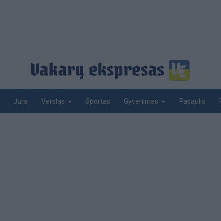
Jūra
Sportas
Pasaulis
Verslas
Gyvenimas