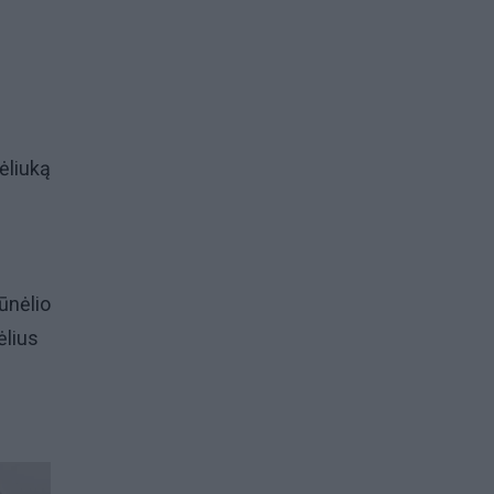
dėliuką
ūnėlio
ėlius