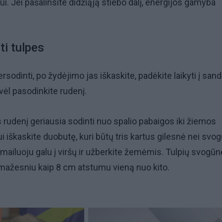
i. Jei pašalinsite didžiąją stiebo dalį, energijos gamyba
ti tulpes
ersodinti, po žydėjimo jas iškaskite, padėkite laikyti į san
 vėl pasodinkite rudenį.
 rudenį geriausia sodinti nuo spalio pabaigos iki žiemos
i iškaskite duobutę, kuri būtų tris kartus gilesnė nei svog
 smailuoju galu į viršų ir užberkite žemėmis. Tulpių svogūn
 mažesniu kaip 8 cm atstumu vieną nuo kito.