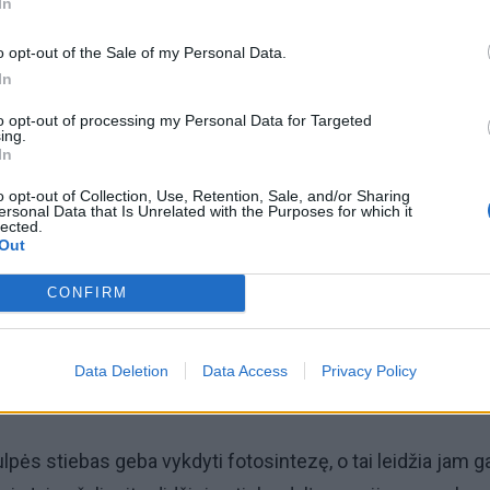
In
o opt-out of the Sale of my Personal Data.
In
to opt-out of processing my Personal Data for Targeted
ing.
In
omiausi
o opt-out of Collection, Use, Retention, Sale, and/or Sharing
ersonal Data that Is Unrelated with the Purposes for which it
Užgeso gimnazijos direktoriaus gyvybė
lected.
Out
CONFIRM
Dingo ne tik banko kortelė: ištuštėjo ir banko sąskaita
Data Deletion
Data Access
Privacy Policy
ulpės stiebas geba vykdyti fotosintezę, o tai leidžia jam g