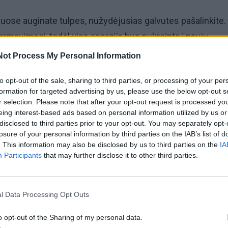
ynuose auginate tulpes, nužydėjusias galvutes pašalinkite. 
rmavimąsi, todėl visa energija bus nukreipta į naujų
mą kitų metų žydėjimui.“
Not Process My Personal Information
ėms sutvarkyti galite naudoti sekatorių arba tiesiog ra
to opt-out of the sale, sharing to third parties, or processing of your per
formation for targeted advertising by us, please use the below opt-out s
lvutę, nulaužiant ne daugiau kaip 2 cm stiebo. Sodininkas
r selection. Please note that after your opt-out request is processed y
a nupjauti viso stiebo iki pat pagrindo – geriau jį palikti v
eing interest-based ads based on personal information utilized by us or
disclosed to third parties prior to your opt-out. You may separately opt-
losure of your personal information by third parties on the IAB’s list of
. This information may also be disclosed by us to third parties on the
IA
Participants
that may further disclose it to other third parties.
l Data Processing Opt Outs
o opt-out of the Sharing of my personal data.