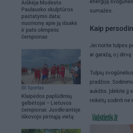
energiją svogūnėliu
Aiškėja Modesto
Paulausko skulptūros
sumažės.
pastatymo data:
nuomonę apie ją išsakė
Kaip persodin
ir pats olimpinis
čempionas
Jei norite tulpes p
ar garažą, o į dirvą
Tulpių svogūnėlius
pradžios. Sodinimu
Sportas
aukštis. Įdėkite jį
Klaipėdos paplūdimių
reikėtų sodinti ne
gelbėtojai – Lietuvos
čempionai: Juodkrantėje
iškovojo pirmąją vietą