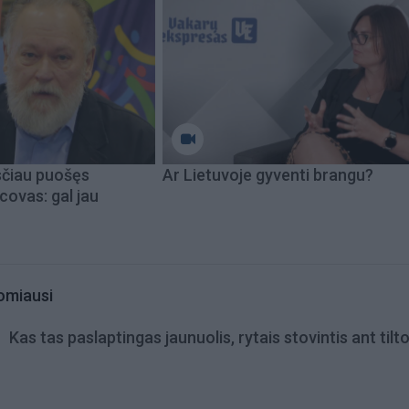
sčiau puošęs
Ar Lietuvoje gyventi brangu?
covas: gal jau
omiausi
Kas tas paslaptingas jaunuolis, rytais stovintis ant tilt