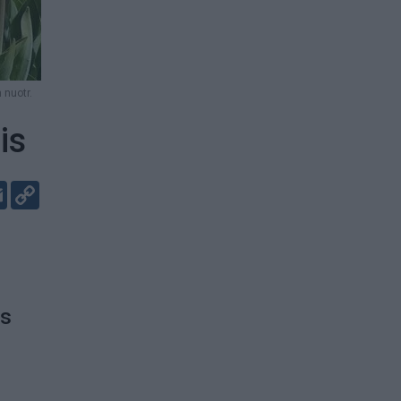
 nuotr.
is
er
kedIn
Email
Copy
Link
os