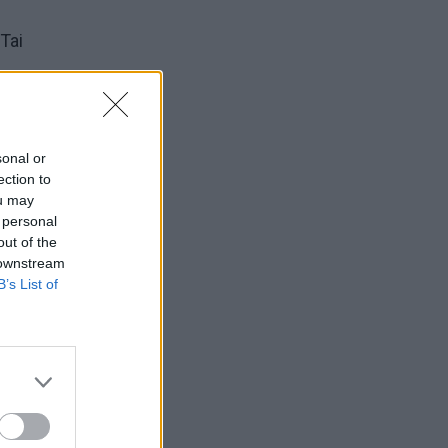
Tai
nkomis
sonal or
ection to
ou may
ietoje,
 personal
out of the
 downstream
B’s List of