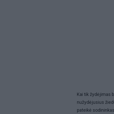
Kai tik žydėjimas ba
nužydėjusius žiedu
pateikė sodininka