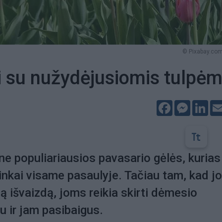
© Pixabay.com
i su nužydėjusiomis tulpėm
Facebook
Messeng
Lin
ne populiariausios pavasario gėlės, kurias
inkai visame pasaulyje. Tačiau tam, kad j
ią išvaizdą, joms reikia skirti dėmesio
 ir jam pasibaigus.