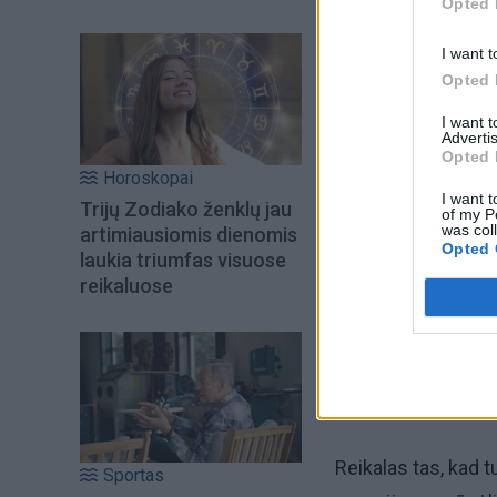
Opted 
I want t
Opted 
I want 
Advertis
Opted 
Šiuo metu skait
Horoskopai
I want t
Trijų Zodiako ženklų jau
of my P
was col
artimiausiomis dienomis
Opted 
laukia triumfas visuose
reikaluose
Reikalas tas, kad t
Sportas