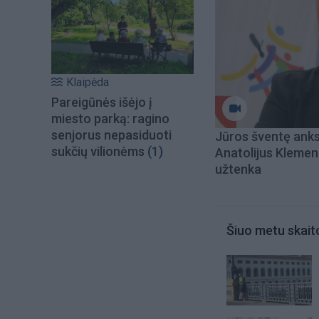
Klaipėda
Pareigūnės išėjo į
miesto parką: ragino
senjorus nepasiduoti
Jūros šventę ank
sukčių vilionėms
(1)
Anatolijus Klemen
užtenka
Šiuo metu skait