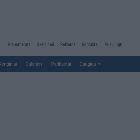
Desktop
Prenumerata
Skelbimai
Reklama
Kontaktai
Prisijungti
menu
top
Renginiai
Galerijos
Podkastai
Daugiau