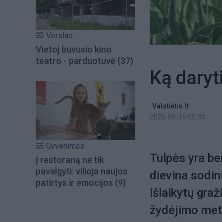
Verslas
Vietoj buvusio kino
teatro - parduotuvė
(37)
Ką daryt
Valstietis.lt
2026-05-16 05:33
Gyvenimas
Tulpės yra be
Į restoraną ne tik
pavalgyti: vilioja naujos
dievina sodin
patirtys ir emocijos
(9)
išlaikytų graž
žydėjimo metu