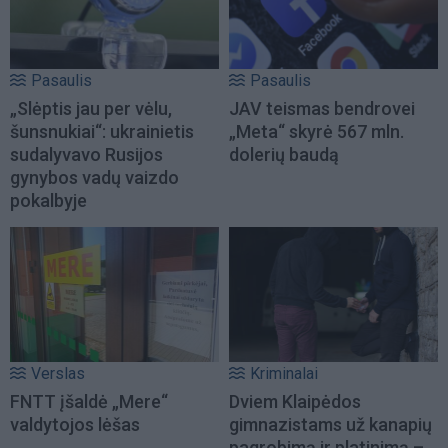
Pasaulis
Pasaulis
„Slėptis jau per vėlu,
JAV teismas bendrovei
šunsnukiai“: ukrainietis
„Meta“ skyrė 567 mln.
sudalyvavo Rusijos
dolerių baudą
gynybos vadų vaizdo
pokalbyje
Verslas
Kriminalai
FNTT įšaldė „Mere“
Dviem Klaipėdos
valdytojos lėšas
gimnazistams už kanapių
pagrobimą ir platinimą –