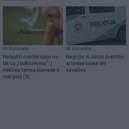
Kriminalai
Kriminalai
Nelaukti svečiai išėjo ne
Negrįžo iš Jūros šventės:
tik su „lauktuvėmis“: į
artimieji laukė dvi
nakties tamsą išsivedė ir
savaites
merginą
(3)