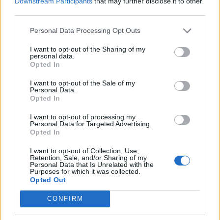
Downstream Participants
that may further disclose it to other
TAIP PAT SKAITYKITE
third parties.
Personal Data Processing Opt Outs
I want to opt-out of the Sharing of my
personal data.
Opted In
I want to opt-out of the Sale of my
Personal Data.
Sodas ir daržas
Sodas ir daržas
Opted In
Laistyti ar ne: kaip
Pelių ir žiurkių baubas:
I want to opt-out of processing my
prižiūrėti pomidorus per
kas graužikus gąsdina
Personal Data for Targeted Advertising.
karščius, kad
labiau nei nuodai
(4)
Opted In
neprarastumėte derliaus
I want to opt-out of Collection, Use,
Retention, Sale, and/or Sharing of my
Personal Data that Is Unrelated with the
Purposes for which it was collected.
Opted Out
CONFIRM