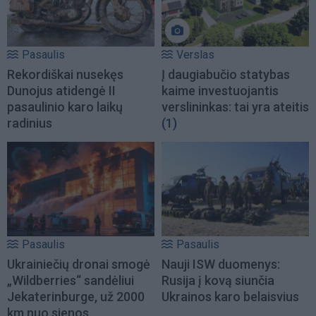
Pasaulis
Verslas
Rekordiškai nusekęs
Į daugiabučio statybas
Dunojus atidengė II
kaime investuojantis
pasaulinio karo laikų
verslininkas: tai yra ateitis
radinius
(1)
Pasaulis
Pasaulis
Ukrainiečių dronai smogė
Nauji ISW duomenys:
„Wildberries“ sandėliui
Rusija į kovą siunčia
Jekaterinburge, už 2000
Ukrainos karo belaisvius
km nuo sienos