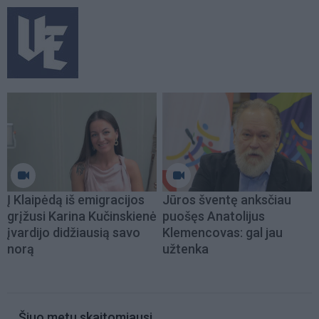
Į Klaipėdą iš emigracijos
Jūros šventę anksčiau
grįžusi Karina Kučinskienė
puošęs Anatolijus
įvardijo didžiausią savo
Klemencovas: gal jau
norą
užtenka
Šiuo metu skaitomiausi