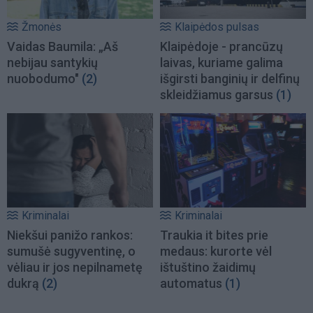
Žmonės
Klaipėdos pulsas
Vaidas Baumila: „Aš
Klaipėdoje - prancūzų
nebijau santykių
laivas, kuriame galima
nuobodumo"
(2)
išgirsti banginių ir delfinų
skleidžiamus garsus
(1)
Kriminalai
Kriminalai
Niekšui panižo rankos:
Traukia it bites prie
sumušė sugyventinę, o
medaus: kurorte vėl
vėliau ir jos nepilnametę
ištuštino žaidimų
dukrą
(2)
automatus
(1)