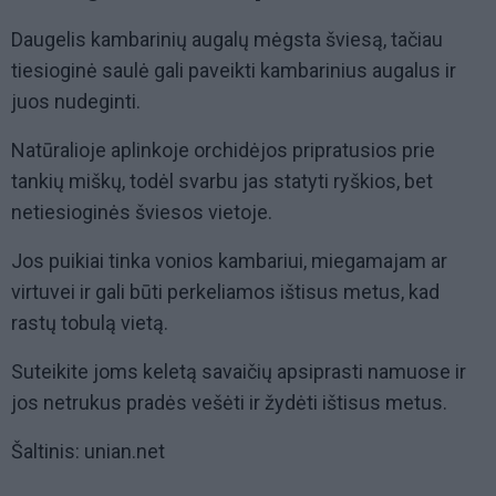
Daugelis kambarinių augalų mėgsta šviesą, tačiau
tiesioginė saulė gali paveikti kambarinius augalus ir
juos nudeginti.
Natūralioje aplinkoje orchidėjos pripratusios prie
tankių miškų, todėl svarbu jas statyti ryškios, bet
netiesioginės šviesos vietoje.
Jos puikiai tinka vonios kambariui, miegamajam ar
virtuvei ir gali būti perkeliamos ištisus metus, kad
rastų tobulą vietą.
Suteikite joms keletą savaičių apsiprasti namuose ir
jos netrukus pradės vešėti ir žydėti ištisus metus.
Šaltinis: unian.net