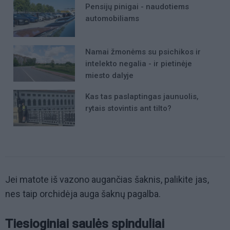
Pensijų pinigai - naudotiems
automobiliams
Namai žmonėms su psichikos ir
intelekto negalia - ir pietinėje
miesto dalyje
Kas tas paslaptingas jaunuolis,
rytais stovintis ant tilto?
Jei matote iš vazono augančias šaknis, palikite jas,
nes taip orchidėja auga šaknų pagalba.
Tiesioginiai saulės spinduliai