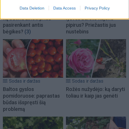
Sodas ir daržas
Sodas ir daržas
Data Deletion
Data Access
Privacy Policy
Natūrali kova su šliužais:
Kodėl sodininkai aplink
ką būtina žinoti prieš
lysves barsto kajeno
pasirenkant antis
pipirus? Priežastis jus
bėgikes?
(3)
nustebins
Sodas ir daržas
Sodas ir daržas
Baltos gyslos
Rožės nužydėjo: ką daryti
pomidoruose: paprastas
toliau ir kaip jas genėti
būdas išspręsti šią
problemą