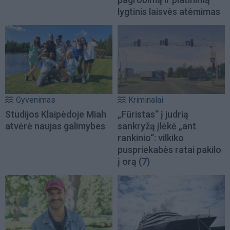
lygtinis laisvės atėmimas
Gyvenimas
Kriminalai
Studijos Klaipėdoje Miah
„Fūristas“ į judrią
atvėrė naujas galimybes
sankryžą įlėkė „ant
rankinio“: vilkiko
puspriekabės ratai pakilo
į orą
(7)