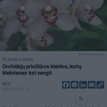
© stock.adobe.com
Sodas ir daržas
Orchidėjų priežiūros klaidos, kurių
kiekvienas turi vengti
Facebook
Messenger
LinkedIn
Email
C
VE.LT
L
2025-12-27 21:12