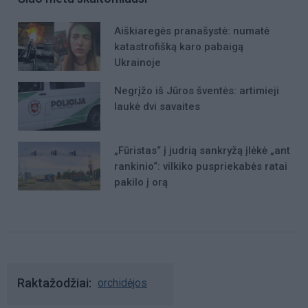
Aiškiaregės pranašystė: numatė
katastrofišką karo pabaigą
Ukrainoje
Negrįžo iš Jūros šventės: artimieji
laukė dvi savaites
„Fūristas“ į judrią sankryžą įlėkė „ant
rankinio“: vilkiko puspriekabės ratai
pakilo į orą
Raktažodžiai
orchidėjos