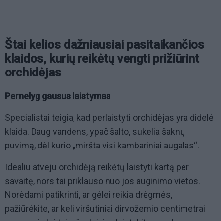
Štai kelios dažniausiai pasitaikančios
klaidos, kurių reikėtų vengti prižiūrint
orchidėjas
Pernelyg gausus laistymas
Specialistai teigia, kad perlaistyti orchidėjas yra didelė
klaida. Daug vandens, ypač šalto, sukelia šaknų
puvimą, dėl kurio „miršta visi kambariniai augalas“.
Idealiu atveju orchidėją reikėtų laistyti kartą per
savaitę, nors tai priklauso nuo jos auginimo vietos.
Norėdami patikrinti, ar gėlei reikia drėgmės,
pažiūrėkite, ar keli viršutiniai dirvožemio centimetrai