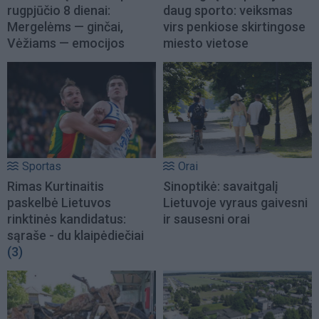
rugpjūčio 8 dienai:
daug sporto: veiksmas
Mergelėms — ginčai,
virs penkiose skirtingose
Vėžiams — emocijos
miesto vietose
Sportas
Orai
Rimas Kurtinaitis
Sinoptikė: savaitgalį
paskelbė Lietuvos
Lietuvoje vyraus gaivesni
rinktinės kandidatus:
ir sausesni orai
sąraše - du klaipėdiečiai
(3)