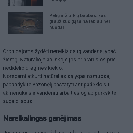
Pelių ir žiurkių baubas: kas
graužikus gąsdina labiau nei
nuodai
Orchidėjoms žydėti nereikia daug vandens, ypač
žiemą. Natūralioje aplinkoje jos pripratusios prie
nedidelio drėgmės kiekio.
Norėdami atkurti natūralias sąlygas namuose,
pabandykite vazonėlį pastatyti ant padėklo su
akmenukais ir vandeniu arba tiesiog apipurkškite
augalo lapus.
Nereikalingas genėjimas
Jei jūsų orchidėjos šaknys ar lapai negeltonuoja ar