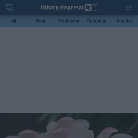
Pereiti
į
pagrindinį
Mobile
Nauji
Podkastai
Renginiai
Vaizdai
turinį
menu
bottom