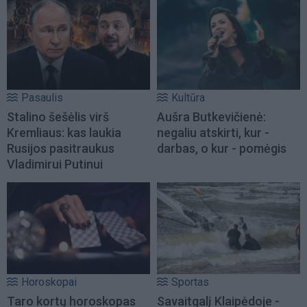
Pasaulis
Kultūra
Stalino šešėlis virš
Aušra Butkevičienė:
Kremliaus: kas laukia
negaliu atskirti, kur -
Rusijos pasitraukus
darbas, o kur - pomėgis
Vladimirui Putinui
Horoskopai
Sportas
Taro kortų horoskopas
Savaitgalį Klaipėdoje -