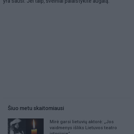
yra sausi. Jei taip, švelniai palaistykite augalą.
Šiuo metu skaitomiausi
Mirė garsi lietuvių aktorė: „Jos
vaidmenys išliks Lietuvos teatro
istorijoje“