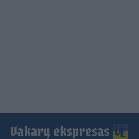
Load
More