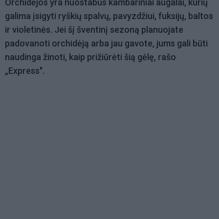
Orchidėjos yra nuostabūs kambariniai augalai, kurių
galima įsigyti ryškių spalvų, pavyzdžiui, fuksijų, baltos
ir violetinės. Jei šį šventinį sezoną planuojate
padovanoti orchidėją arba jau gavote, jums gali būti
naudinga žinoti, kaip prižiūrėti šią gėlę, rašo
„Express".