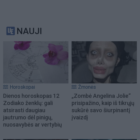
NAUJI
Horoskopai
Žmonės
Dienos horoskopas 12
„Zombė Angelina Jolie“
Zodiako ženklų: gali
prisipažino, kaip iš tikrųjų
atsirasti daugiau
sukūrė savo šiurpinantį
jautrumo dėl pinigų,
įvaizdį
nuosavybės ar vertybių