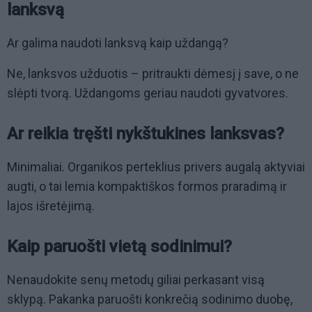
lanksvą
Ar galima naudoti lanksvą kaip uždangą?
Ne, lanksvos užduotis – pritraukti dėmesį į save, o ne
slėpti tvorą. Uždangoms geriau naudoti gyvatvores.
Ar reikia tręšti nykštukines lanksvas?
Minimaliai. Organikos perteklius privers augalą aktyviai
augti, o tai lemia kompaktiškos formos praradimą ir
lajos išretėjimą.
Kaip paruošti vietą sodinimui?
Nenaudokite senų metodų giliai perkasant visą
sklypą. Pakanka paruošti konkrečią sodinimo duobę,