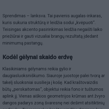
Sprendimas – lanksva. Tai pavienis augalas-inkaras,
kuris sukuria struktūrą ir leidžia sodui „kvėpuoti“.
Teisingas akcento pasirinkimas leidžia negaišti laiko
priežiūrai ir gauti vizualiai brangų rezultatą įdedant
minimumą pastangų.
Kodėl gėlynai skaido erdvę
Klasikiniams gėlynams reikia gylio ir
daugiasluoksniškumo. Siauroje juostoje palei tvorą ar
takelį sluoksniai susilieja į košę. Kad kraštovaizdis
būtų „perskaitomas“, objektui reikia fono ir tuštumos
aplink jį. Vienas aiškios geometrijos krūmas ant žvyro
dangos padarys zoną švaresnę nei dešimt atsitiktinių