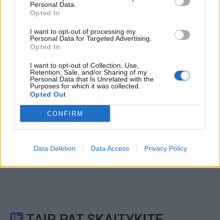
Personal Data.
This site is protected by
Opted In
Sutinku su
taisyklėmis
reCAPTCHA and the Google
Privacy Policy
and
Terms of
I want to opt-out of processing my
Personal Data for Targeted Advertising.
Service
apply.
Opted In
I want to opt-out of Collection, Use,
Retention, Sale, and/or Sharing of my
Personal Data that Is Unrelated with the
Purposes for which it was collected.
Opted Out
CONFIRM
Data Deletion
Data Access
Privacy Policy
TAIP PAT SKAITYKITE