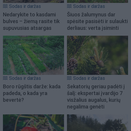
Sodas ir daržas
Sodas ir daržas
Nedarykite to kasdami
Šiuos žalumynus dar
bulves – žiemą rasite tik
spėsite pasisėti ir sulaukti
supuvusias atsargas
derliaus: verta įsiminti
Sodas ir daržas
Sodas ir daržas
Boro rūgštis darže: kada
Sekatorių geriau padėti į
padeda, o kada yra
šalį: ekspertai įvardijo 7
bevertė?
visžalius augalus, kurių
negalima genėti