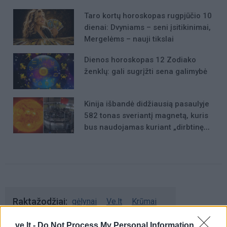
Taro kortų horoskopas rugpjūčio 10
dienai: Dvyniams – seni įsitikinimai,
Mergelėms – nauji tikslai
Dienos horoskopas 12 Zodiako
ženklų: gali sugrįžti sena galimybė
Kinija išbandė didžiausią pasaulyje
582 tonas sveriantį magnetą, kuris
bus naudojamas kuriant „dirbtinę
Saulę“
Raktažodžiai
gėlynai
Ve.lt
Krūmai
ve.lt -
Do Not Process My Personal Information