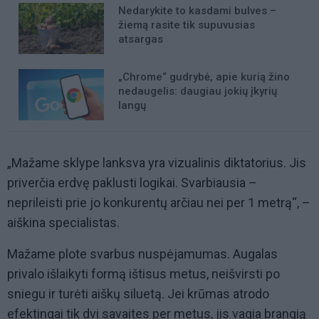
Nedarykite to kasdami bulves –
žiemą rasite tik supuvusias
atsargas
„Chrome“ gudrybė, apie kurią žino
nedaugelis: daugiau jokių įkyrių
langų
„Mažame sklype lanksva yra vizualinis diktatorius. Jis
priverčia erdvę paklusti logikai. Svarbiausia –
neprileisti prie jo konkurentų arčiau nei per 1 metrą“, –
aiškina specialistas.
Mažame plote svarbus nuspėjamumas. Augalas
privalo išlaikyti formą ištisus metus, neišvirsti po
sniegu ir turėti aiškų siluetą. Jei krūmas atrodo
efektingai tik dvi savaites per metus, jis vagia brangią