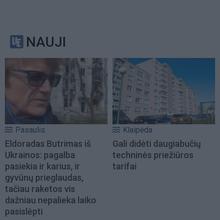
NAUJI
Pasaulis
Klaipėda
Eldoradas Butrimas iš
Gali didėti daugiabučių
Ukrainos: pagalba
techninės priežiūros
pasiekia ir karius, ir
tarifai
gyvūnų prieglaudas,
tačiau raketos vis
dažniau nepalieka laiko
pasislėpti