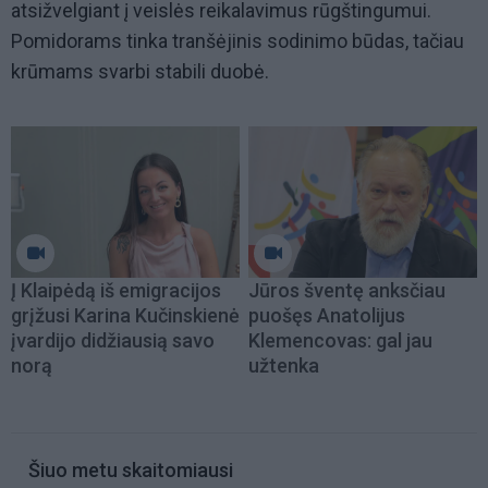
atsižvelgiant į veislės reikalavimus rūgštingumui.
Pomidorams tinka tranšėjinis sodinimo būdas, tačiau
krūmams svarbi stabili duobė.
Į Klaipėdą iš emigracijos
Jūros šventę anksčiau
grįžusi Karina Kučinskienė
puošęs Anatolijus
įvardijo didžiausią savo
Klemencovas: gal jau
norą
užtenka
Šiuo metu skaitomiausi