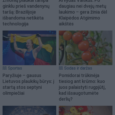
Žmonių plaukai tampa
Arvydas Vaitkus: Po
ginklu prieš vandenynų
daugiau nei dvejų metų
taršą: Brazilijoje
laukimo – gera žinia dėl
išbandoma netikėta
Klaipėdos Atgimimo
technologija
aikštės
Sportas
Sodas ir daržas
Paryžiuje – gausus
Pomidorai trūkinėja
Lietuvos plaukikų būrys: į
tiesiog ant krūmo: kuo
startą stos septyni
juos palaistyti rugpjūtį,
olimpiečiai
kad išsaugotumėte
derlių?