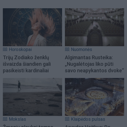
Horoskopai
Nuomonės
Trijų Zodiako ženklų
Algimantas Rusteika:
išvaizda šiandien gali
„Nugalėtojas liko pūti
pasikeisti kardinaliai
savo neapykantos dvoke“
Mokslas
Klaipėdos pulsas