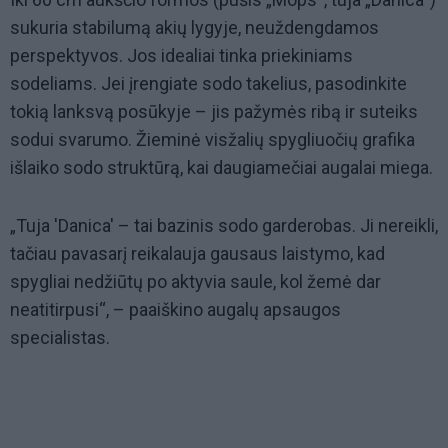
sukuria stabilumą akių lygyje, neuždengdamos
perspektyvos. Jos idealiai tinka priekiniams
sodeliams. Jei įrengiate sodo takelius, pasodinkite
tokią lanksvą posūkyje – jis pažymės ribą ir suteiks
sodui svarumo. Žieminė visžalių spygliuočių grafika
išlaiko sodo struktūrą, kai daugiamečiai augalai miega.
„Tuja 'Danica' – tai bazinis sodo garderobas. Ji nereikli,
tačiau pavasarį reikalauja gausaus laistymo, kad
spygliai nedžiūtų po aktyvia saule, kol žemė dar
neatitirpusi“, – paaiškino augalų apsaugos
specialistas.