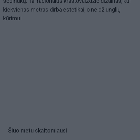
sodinukų. Tai racionalus kraštovaizdžio dizainas, kur
kiekvienas metras dirba estetikai, o ne džiunglių
kūrimui.
Šiuo metu skaitomiausi