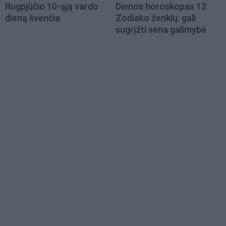
Rugpjūčio 10-ąją vardo
Dienos horoskopas 12
dieną švenčia
Zodiako ženklų: gali
sugrįžti sena galimybė
Load
More