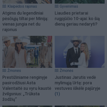
Klaipėdos rajonas
Gyvenimas
Atgims du legendiniai
Liaudies prietarai
pėsčiųjų tiltai per Miniją:
rugpjūčio 10-ajai: ko šią
vienas jungia net du
dieną geriau nedaryti?
rajonus
Žmonės
Žmonės
Prestižiniame renginyje
Justinas Jarutis vedė
pasirodžiusi Asta
mylimąją Urtę: pora
Valentaitė su vyru kaustė
vestuves iškėlė pajūryje
žvilgsnius: „Trūksta
(1)
žodžių“