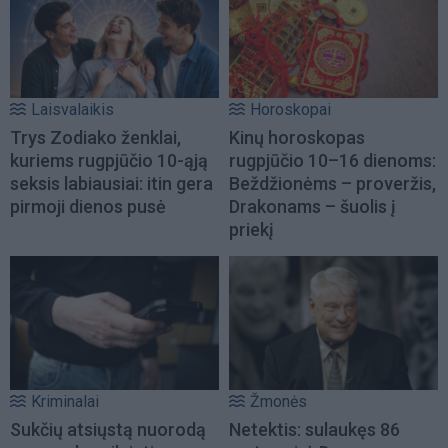
Laisvalaikis
Horoskopai
Trys Zodiako ženklai,
Kinų horoskopas
kuriems rugpjūčio 10-ąją
rugpjūčio 10–16 dienoms:
seksis labiausiai: itin gera
Beždžionėms – proveržis,
pirmoji dienos pusė
Drakonams – šuolis į
priekį
Kriminalai
Žmonės
Sukčių atsiųstą nuorodą
Netektis: sulaukęs 86