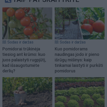
Sodas ir daržas
Sodas ir daržas
Pomidorai trūkinėja
Kuo pomidorams
tiesiog ant krūmo: kuo
naudingas jodo ir pieno
juos palaistyti rugpjūtį,
išrūgų mišinys: kaip
kad išsaugotumėte
tinkamai laistyti ir purkšti
derlių?
pomidorus