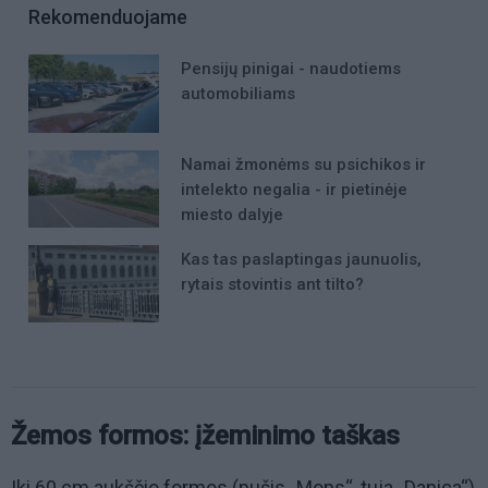
Rekomenduojame
Pensijų pinigai - naudotiems
automobiliams
Namai žmonėms su psichikos ir
intelekto negalia - ir pietinėje
miesto dalyje
Kas tas paslaptingas jaunuolis,
rytais stovintis ant tilto?
Žemos formos: įžeminimo taškas
Iki 60 cm aukščio formos (pušis „Mops“, tuja „Danica“)