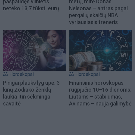
paspaudęs vilnietis
metų, mirė Donas
neteko 13,7 tūkst. eurų
Nelsonas – antras pagal
pergalių skaičių NBA
vyriausiasis treneris
Horoskopai
Horoskopai
Pinigai plauks lyg upė: 3
Finansinis horoskopas
kinų Zodiako ženklų
rugpjūčio 10–16 dienoms:
laukia itin sėkminga
Liūtams – stabilumas,
savaitė
Avinams – nauja galimybė