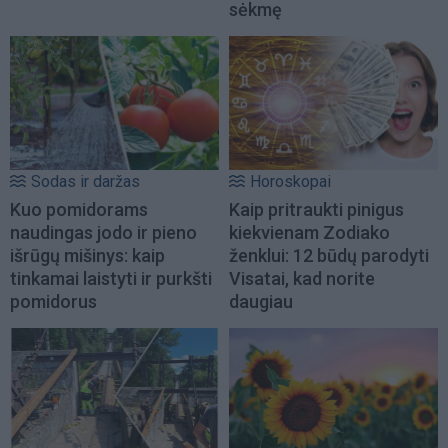
sėkmę
Sodas ir daržas
Horoskopai
Kuo pomidorams
Kaip pritraukti pinigus
naudingas jodo ir pieno
kiekvienam Zodiako
išrūgų mišinys: kaip
ženklui: 12 būdų parodyti
tinkamai laistyti ir purkšti
Visatai, kad norite
pomidorus
daugiau