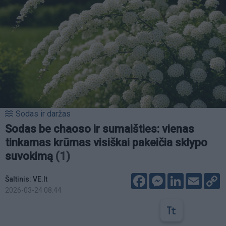
Sodas ir daržas
Sodas be chaoso ir sumaišties: vienas
tinkamas krūmas visiškai pakeičia sklypo
suvokimą
(1)
Facebook
Messenger
LinkedIn
Email
C
Šaltinis: VE.lt
L
2026-03-24 08:44