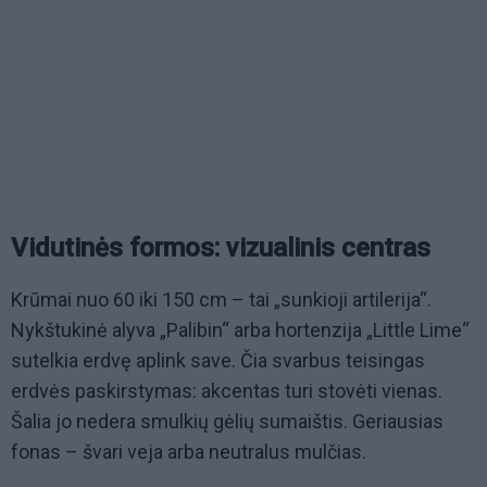
Vidutinės formos: vizualinis centras
Krūmai nuo 60 iki 150 cm – tai „sunkioji artilerija“.
Nykštukinė alyva „Palibin“ arba hortenzija „Little Lime“
sutelkia erdvę aplink save. Čia svarbus teisingas
erdvės paskirstymas: akcentas turi stovėti vienas.
Šalia jo nedera smulkių gėlių sumaištis. Geriausias
fonas – švari veja arba neutralus mulčias.