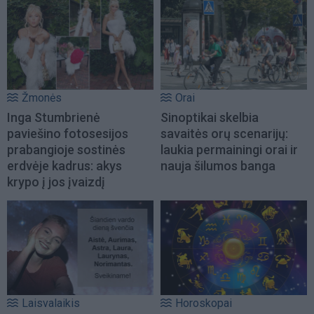
Žmonės
Orai
Inga Stumbrienė
Sinoptikai skelbia
paviešino fotosesijos
savaitės orų scenarijų:
prabangioje sostinės
laukia permainingi orai ir
erdvėje kadrus: akys
nauja šilumos banga
krypo į jos įvaizdį
Laisvalaikis
Horoskopai