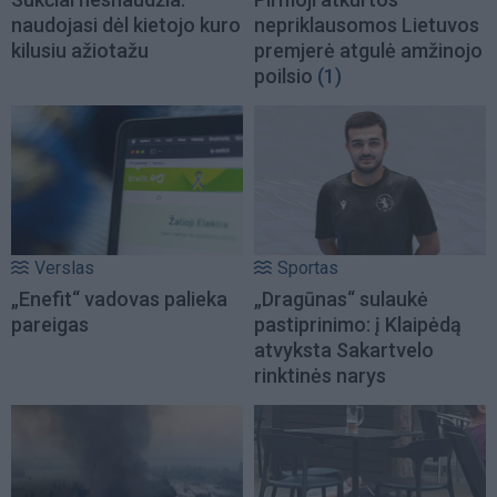
naudojasi dėl kietojo kuro
nepriklausomos Lietuvos
kilusiu ažiotažu
premjerė atgulė amžinojo
poilsio
(1)
Verslas
Sportas
„Enefit“ vadovas palieka
„Dragūnas“ sulaukė
pareigas
pastiprinimo: į Klaipėdą
atvyksta Sakartvelo
rinktinės narys