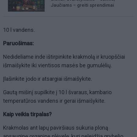
Jaučiams – greiti sprendimai
10 l vandens.
Paruošimas:
Nedideliame inde ištirpinkite krakmolą ir kruopščiai
išmaišykite iki vientisos masės be gumulėlių.
Įlašinkite jodo ir atsargiai išmaišykite.
Gautą mišinį supilkite į 10 l švaraus, kambario
temperatūros vandens ir gerai išmaišykite.
Kaip veikia tirpalas?
Krakmolas ant lapų paviršiaus sukuria ploną
apsauginę organinę plėvelę, kuri neleidžia grybelio