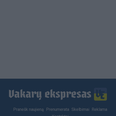
Load
More
Footer
Pranešk naujieną
Prenumerata
Skelbimai
Reklama
menu