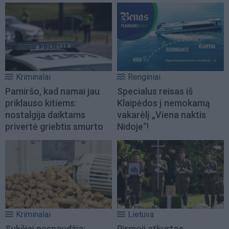
Kriminalai
Renginiai
Pamiršo, kad namai jau
Specialus reisas iš
priklauso kitiems:
Klaipėdos į nemokamą
nostalgija daiktams
vakarėlį „Viena naktis
privertė griebtis smurto
Nidoje“!
Kriminalai
Lietuva
Sukčiai nesnaudžia:
Pirmoji atkurtos