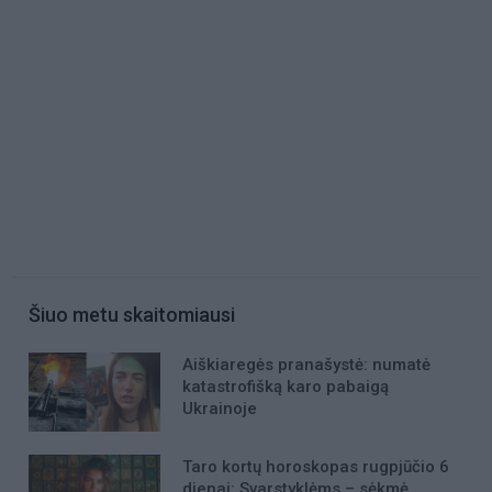
Šiuo metu skaitomiausi
Aiškiaregės pranašystė: numatė
katastrofišką karo pabaigą
Ukrainoje
Taro kortų horoskopas rugpjūčio 6
dienai: Svarstyklėms – sėkmė,