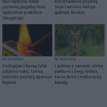
Nuo lapkričio daliai
Ketvirtadienio popietę
pacientų pagalbą teiks
šioje Lietuvos vietoje
išplėstinės praktikos
galimas škvalas
slaugytojai
Kriminalai
Kriminalai
Padegėjas į kiemą tyliai
Laukinis ir naminis: stirna
įsliūkino naktį: tamsą
pakliuvo į žvejų tinklus,
nušvietė pastatą apėmusi
karvė įkrito į melioracinį
liepsna
kanalą