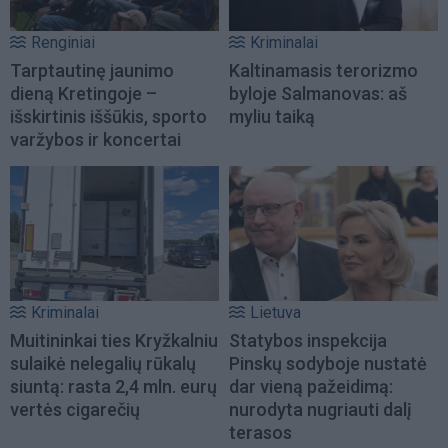
Renginiai
Kriminalai
Tarptautinę jaunimo
Kaltinamasis terorizmo
dieną Kretingoje –
byloje Salmanovas: aš
išskirtinis iššūkis, sporto
myliu taiką
varžybos ir koncertai
Kriminalai
Lietuva
Muitininkai ties Kryžkalniu
Statybos inspekcija
sulaikė nelegalių rūkalų
Pinskų sodyboje nustatė
siuntą: rasta 2,4 mln. eurų
dar vieną pažeidimą:
vertės cigarečių
nurodyta nugriauti dalį
terasos