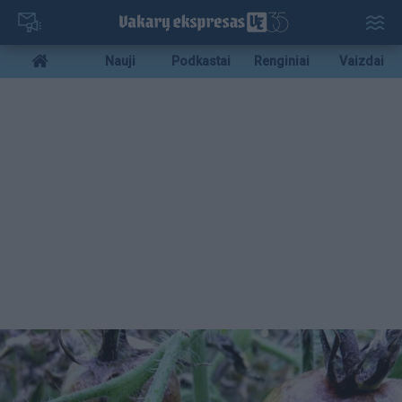
Pereiti
į
pagrindinį
Mobile
Nauji
Podkastai
Renginiai
Vaizdai
turinį
menu
bottom