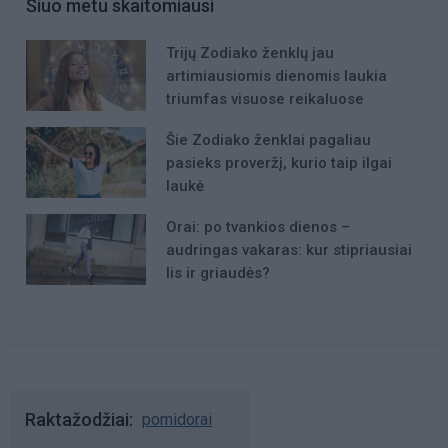
Šiuo metu skaitomiausi
Trijų Zodiako ženklų jau
artimiausiomis dienomis laukia
triumfas visuose reikaluose
Šie Zodiako ženklai pagaliau
pasieks proveržį, kurio taip ilgai
laukė
Orai: po tvankios dienos –
audringas vakaras: kur stipriausiai
lis ir griaudės?
Raktažodžiai
pomidorai