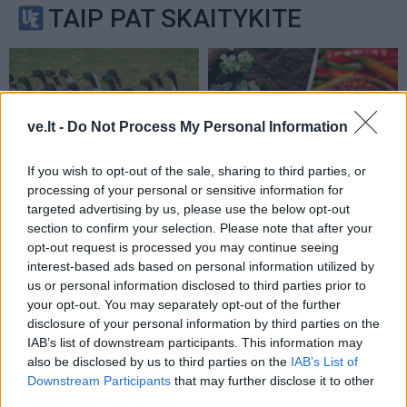
TAIP PAT SKAITYKITE
ve.lt -
Do Not Process My Personal Information
If you wish to opt-out of the sale, sharing to third parties, or
Sodas ir daržas
Sodas ir daržas
processing of your personal or sensitive information for
Natūrali kova su šliužais:
Kodėl sodininkai aplink
targeted advertising by us, please use the below opt-out
ką būtina žinoti prieš
lysves barsto kajeno
section to confirm your selection. Please note that after your
pasirenkant antis
pipirus? Priežastis jus
opt-out request is processed you may continue seeing
interest-based ads based on personal information utilized by
bėgikes?
nustebins
us or personal information disclosed to third parties prior to
your opt-out. You may separately opt-out of the further
disclosure of your personal information by third parties on the
IAB’s list of downstream participants. This information may
also be disclosed by us to third parties on the
IAB’s List of
Downstream Participants
that may further disclose it to other
third parties.