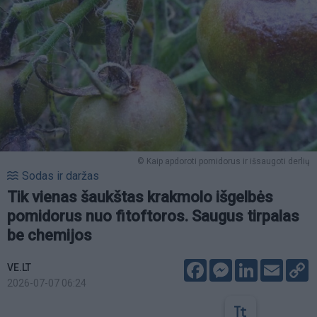
© Kaip apdoroti pomidorus ir išsaugoti derlių
Sodas ir daržas
Tik vienas šaukštas krakmolo išgelbės
pomidorus nuo fitoftoros. Saugus tirpalas
be chemijos
Facebook
Messenger
LinkedIn
Email
C
VE.LT
L
2026-07-07 06:24