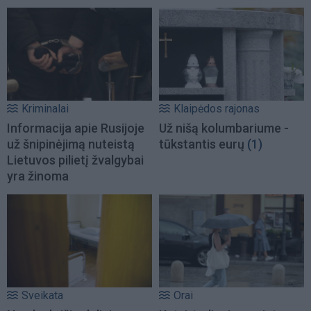
Kriminalai
Klaipėdos rajonas
Informacija apie Rusijoje
Už nišą kolumbariume -
už šnipinėjimą nuteistą
tūkstantis eurų
(1)
Lietuvos pilietį žvalgybai
yra žinoma
Sveikata
Orai