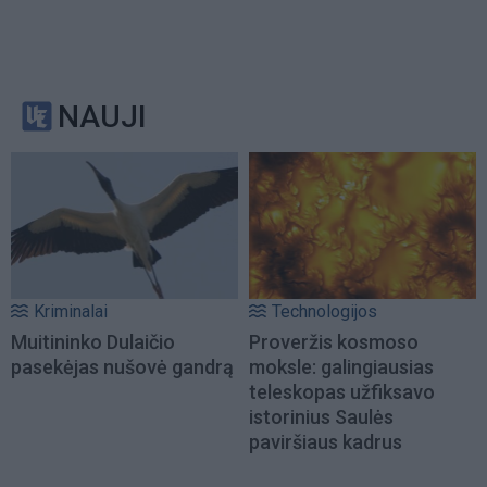
NAUJI
Kriminalai
Technologijos
Muitininko Dulaičio
Proveržis kosmoso
pasekėjas nušovė gandrą
moksle: galingiausias
teleskopas užfiksavo
istorinius Saulės
paviršiaus kadrus