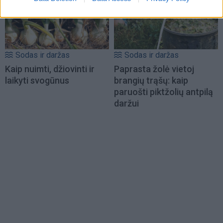
Sodas ir daržas
Sodas ir daržas
Kaip nuimti, džiovinti ir
Paprasta žolė vietoj
laikyti svogūnus
brangių trąšų: kaip
paruošti piktžolių antpilą
daržui