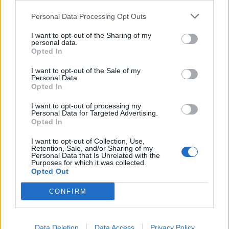
Sodas ir daržas
Sodas ir daržas
Personal Data Processing Opt Outs
Baltos gyslos
Rožės nužydėjo: ką daryti
pomidoruose: paprastas
toliau ir kaip jas genėti
I want to opt-out of the Sharing of my
personal data.
būdas išspręsti šią
Opted In
problemą
I want to opt-out of the Sale of my
Personal Data.
Opted In
I want to opt-out of processing my
Personal Data for Targeted Advertising.
Opted In
I want to opt-out of Collection, Use,
Sodas ir daržas
Sodas ir daržas
Retention, Sale, and/or Sharing of my
Personal Data that Is Unrelated with the
Kaip vasarą genėti
Žali pomidorai paraus per
Purposes for which it was collected.
Opted Out
serbentus ir agrastus
kelias dienas: daržininkai
atskleidė paprastą
CONFIRM
nokinimo triuką
Data Deletion
Data Access
Privacy Policy