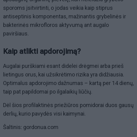
sporoms įsitvirtinti, o jodas veikia kaip stiprus
antiseptinis komponentas, mažinantis grybelinės ir
bakterinės mikrofloros aktyvumą ant augalo
paviršiaus.
Kaip atlikti apdorojimą?
Augalai purškiami esant didelei drėgmei arba prieš
lietingus orus, kai užsikrėtimo rizika yra didžiausia.
Optimalus apdorojimo dažnumas – kartą per 14 dienų,
taip pat papildomai po ilgalaikių liūčių.
Dėl šios profilaktinės priežiūros pomidorai duos gausų
derlių, kurio pavydės visi kaimynai.
Šaltinis: gordonua.com