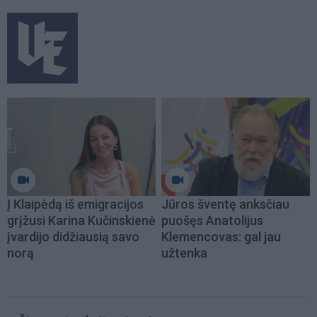
Į Klaipėdą iš emigracijos
Jūros šventę anksčiau
grįžusi Karina Kučinskienė
puošęs Anatolijus
įvardijo didžiausią savo
Klemencovas: gal jau
norą
užtenka