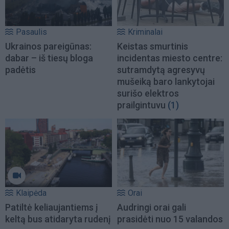
Pasaulis
Kriminalai
Ukrainos pareigūnas:
Keistas smurtinis
dabar – iš tiesų bloga
incidentas miesto centre:
padėtis
sutramdytą agresyvų
mušeiką baro lankytojai
surišo elektros
prailgintuvu
(1)
Klaipėda
Orai
Patiltė keliaujantiems į
Audringi orai gali
keltą bus atidaryta rudenį
prasidėti nuo 15 valandos