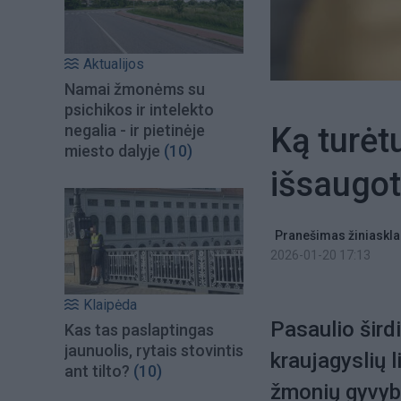
Aktualijos
Namai žmonėms su
psichikos ir intelekto
Ką turėt
negalia - ir pietinėje
miesto dalyje
(10)
išsaugot
Pranešimas žiniaskla
2026-01-20 17:13
Klaipėda
Pasaulio šird
Kas tas paslaptingas
jaunuolis, rytais stovintis
kraujagyslių 
ant tilto?
(10)
žmonių gyvybi