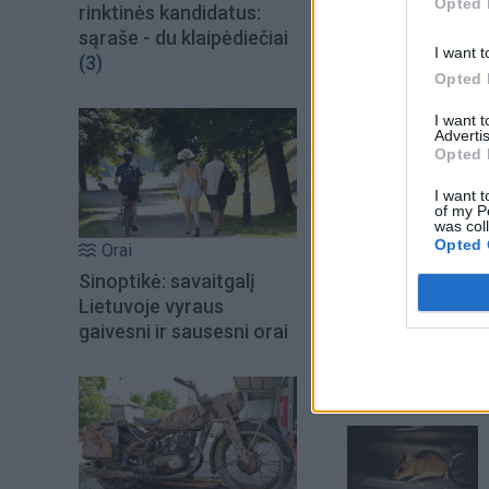
Opted 
rinktinės kandidatus:
sąraše - du klaipėdiečiai
I want t
(3)
Opted 
I want 
Advertis
Opted 
I want t
of my P
was col
Opted 
Orai
Sinoptikė: savaitgalį
Šiuo metu skait
Lietuvoje vyraus
gaivesni ir sausesni orai