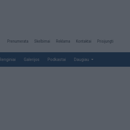
Desktop
Prenumerata
Skelbimai
Reklama
Kontaktai
Prisijungti
menu
top
Renginiai
Galerijos
Podkastai
Daugiau