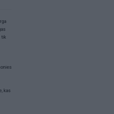
erga
igas
tik
uonies
e, kas