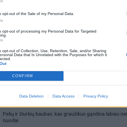
In
o opt-out of the Sale of my Personal Data.
In
to opt-out of processing my Personal Data for Targeted
ing.
In
o opt-out of Collection, Use, Retention, Sale, and/or Sharing
ersonal Data that Is Unrelated with the Purposes for which it
lected.
Out
omiausi
CONFIRM
Mirė garsi lietuvių aktorė: „Jos vaidmenys išliks Lietuv
teatro istorijoje“
Data Deletion
Data Access
Privacy Policy
Pelių ir žiurkių baubas: kas graužikus gąsdina labiau ne
nuodai