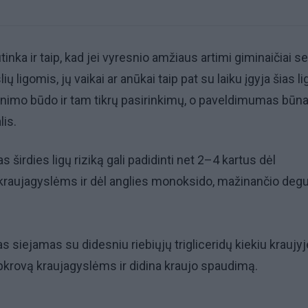
tinka ir taip, kad jei vyresnio amžiaus artimi giminaičiai s
lių ligomis, jų vaikai ar anūkai taip pat su laiku įgyja šias l
nimo būdo ir tam tikrų pasirinkimų, o paveldimumas būna 
lis.
 širdies ligų riziką gali padidinti net 2–4 kartus dėl
kraujagyslėms ir dėl anglies monoksido, mažinančio deg
s siejamas su didesniu riebiųjų trigliceridų kiekiu kraujyj
apkrovą kraujagyslėms ir didina kraujo spaudimą.