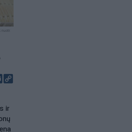
 nuotr.
?
er
kedIn
Email
Copy
Link
 ir
jonų
vena