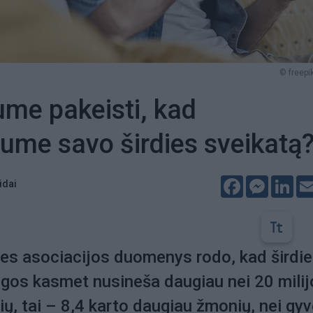
© freepik
ume pakeisti, kad
ume savo širdies sveikatą
Facebook
Messeng
Lin
idai
ies asociacijos duomenys rodo, kad širdies
ligos kasmet nusineša daugiau nei 20 mili
ų, tai – 8,4 karto daugiau žmonių, nei gy