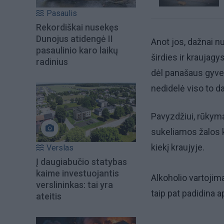
Pasaulis
Rekordiškai nusekęs
Dunojus atidengė II
Anot jos, dažnai nu
pasaulinio karo laikų
širdies ir kraujagys
radinius
dėl panašaus gyve
nedidelė viso to da
Pavyzdžiui, rūkymas
sukeliamos žalos 
kiekį kraujyje.
Verslas
Į daugiabučio statybas
kaime investuojantis
Alkoholio vartojima
verslininkas: tai yra
taip pat padidina 
ateitis