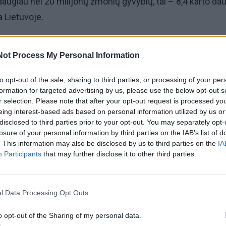
ugiau nei 20 milijonų žmonių gyvybių, tai – 8,4 karto da
a Lietuvoje.
lo „Camelia“ vaistininkės Ievos Sauserytės, skaudi statist
Not Process My Personal Information
ad gyventojai per mažai dėmesio skiria savo gyvenimo būdo
aujotakos sistemos ligų prevencijai. O tai – vienos ryški
to opt-out of the sale, sharing to third parties, or processing of your per
formation for targeted advertising by us, please use the below opt-out s
imo priežasčių.
r selection. Please note that after your opt-out request is processed y
eing interest-based ads based on personal information utilized by us or
zikų galime kontroliuoti patys
disclosed to third parties prior to your opt-out. You may separately opt-
losure of your personal information by third parties on the IAB’s list of
. This information may also be disclosed by us to third parties on the
IA
I. Sauserytės, kalbant apie širdies ir kraujagyslių ligų rizik
Participants
that may further disclose it to other third parties.
tlieka nemažą vaidmenį, tačiau širdies sveikatai itin svarb
 būdas.
l Data Processing Opt Outs
o opt-out of the Sharing of my personal data.