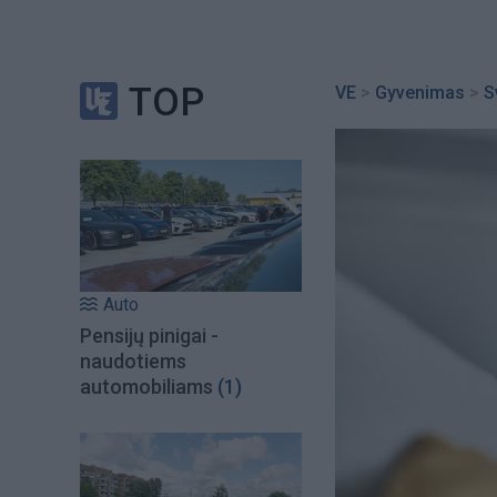
TOP
VE
>
Gyvenimas
>
S
Auto
Pensijų pinigai -
naudotiems
automobiliams
(1)