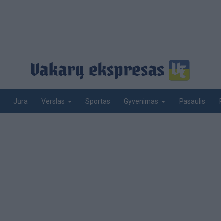
Jūra
Sportas
Pasaulis
Verslas
Gyvenimas