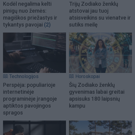
Kodėl negalima kelti
Trijų Zodiako ženklų
pinigų nuo žemės:
atstovai jau tuoj
magiškos priežastys ir
atsisveikins su vienatve ir
tykantys pavojai
(2)
sutiks meilę
Technologijos
Horoskopai
Perspėja: populiarioje
Šių Zodiako ženklų
internetinėje
gyvenimas labai greitai
programinėje įrangoje
apsisuks 180 laipsnių
aptiktos pavojingos
kampu
spragos