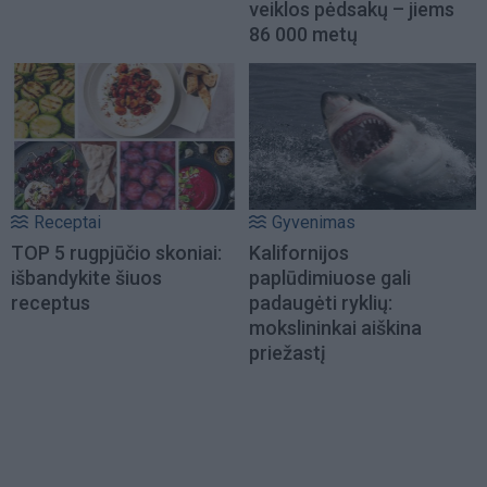
veiklos pėdsakų – jiems
86 000 metų
Receptai
Gyvenimas
TOP 5 rugpjūčio skoniai:
Kalifornijos
išbandykite šiuos
paplūdimiuose gali
receptus
padaugėti ryklių:
mokslininkai aiškina
priežastį