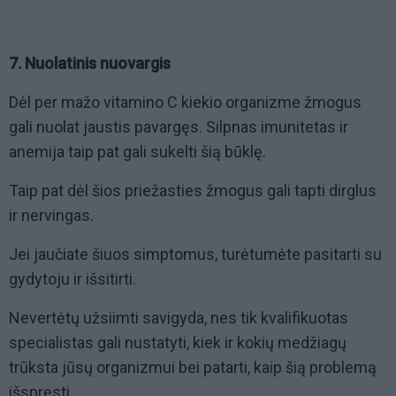
7. Nuolatinis nuovargis
Dėl per mažo vitamino C kiekio organizme žmogus
gali nuolat jaustis pavargęs. Silpnas imunitetas ir
anemija taip pat gali sukelti šią būklę.
Taip pat dėl šios priežasties žmogus gali tapti dirglus
ir nervingas.
Jei jaučiate šiuos simptomus, turėtumėte pasitarti su
gydytoju ir išsitirti.
Nevertėtų užsiimti savigyda, nes tik kvalifikuotas
specialistas gali nustatyti, kiek ir kokių medžiagų
trūksta jūsų organizmui bei patarti, kaip šią problemą
išspręsti.