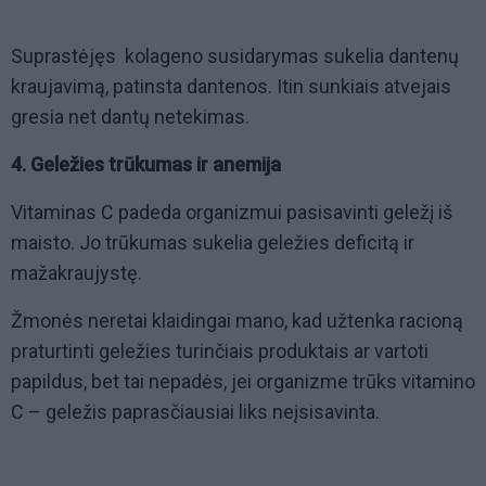
Suprastėjęs kolageno susidarymas sukelia dantenų
kraujavimą, patinsta dantenos. Itin sunkiais atvejais
gresia net dantų netekimas.
4. Geležies trūkumas ir anemija
Vitaminas C padeda organizmui pasisavinti geležį iš
maisto. Jo trūkumas sukelia geležies deficitą ir
mažakraujystę.
Žmonės neretai klaidingai mano, kad užtenka racioną
praturtinti geležies turinčiais produktais ar vartoti
papildus, bet tai nepadės, jei organizme trūks vitamino
C – geležis paprasčiausiai liks neįsisavinta.