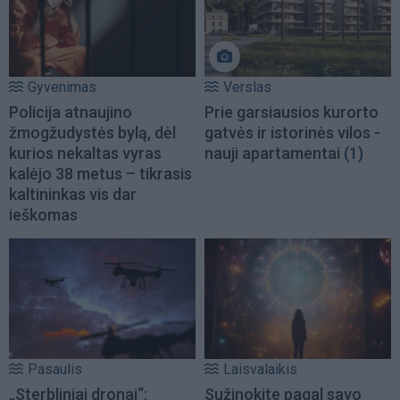
Gyvenimas
Verslas
Policija atnaujino
Prie garsiausios kurorto
žmogžudystės bylą, dėl
gatvės ir istorinės vilos -
kurios nekaltas vyras
nauji apartamentai
(1)
kalėjo 38 metus – tikrasis
kaltininkas vis dar
ieškomas
Pasaulis
Laisvalaikis
„Sterbliniai dronai“:
Sužinokite pagal savo