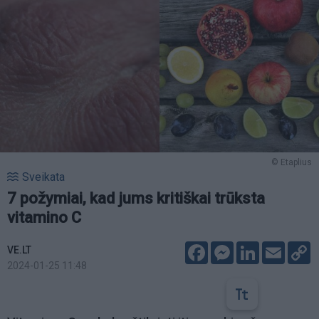
© Etaplius
Sveikata
7 požymiai, kad jums kritiškai trūksta
vitamino C
Facebook
Messenger
LinkedIn
Email
C
VE.LT
L
2024-01-25 11:48