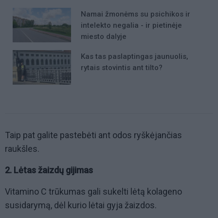
Namai žmonėms su psichikos ir
intelekto negalia - ir pietinėje
miesto dalyje
Kas tas paslaptingas jaunuolis,
rytais stovintis ant tilto?
Taip pat galite pastebėti ant odos ryškėjančias
raukšles.
2. Lėtas žaizdų gijimas
Vitamino C trūkumas gali sukelti lėtą kolageno
susidarymą, dėl kurio lėtai gyja žaizdos.