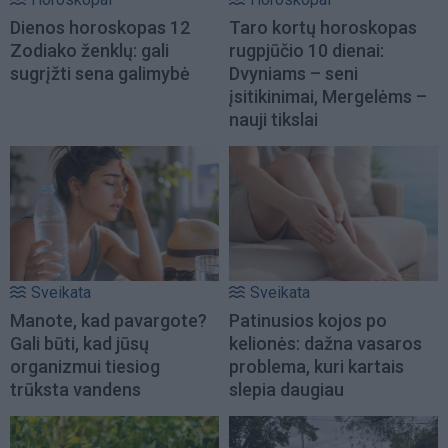
Dienos horoskopas 12
Taro kortų horoskopas
Zodiako ženklų: gali
rugpjūčio 10 dienai:
sugrįžti sena galimybė
Dvyniams – seni
įsitikinimai, Mergelėms –
nauji tikslai
Sveikata
Sveikata
Manote, kad pavargote?
Patinusios kojos po
Gali būti, kad jūsų
kelionės: dažna vasaros
organizmui tiesiog
problema, kuri kartais
trūksta vandens
slepia daugiau