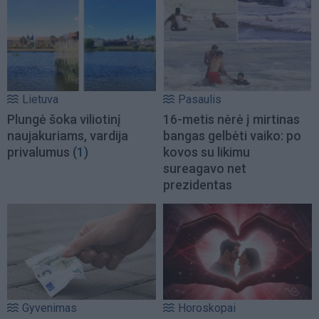
Lietuva
Pasaulis
Plungė šoka viliotinį
16-metis nėrė į mirtinas
naujakuriams, vardija
bangas gelbėti vaiko: po
privalumus
(1)
kovos su likimu
sureagavo net
prezidentas
Gyvenimas
Horoskopai