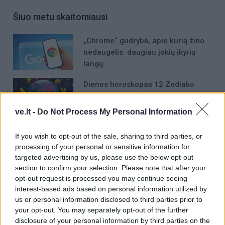
Šiuo metu skaitomiausi
„Chrome“ gudrybė, apie kurią žino
nedaugelis: daugiau jokių įkyrių
langų
Dienos horoskopas 12 Zodiako
ženklų: gali sugrįžti sena galimybė
ve.lt -
Do Not Process My Personal Information
Žemę užklups magnetinė audra:
If you wish to opt-out of the sale, sharing to third parties, or
nauja prognozė
processing of your personal or sensitive information for
targeted advertising by us, please use the below opt-out
section to confirm your selection. Please note that after your
opt-out request is processed you may continue seeing
interest-based ads based on personal information utilized by
us or personal information disclosed to third parties prior to
your opt-out. You may separately opt-out of the further
disclosure of your personal information by third parties on the
Raktažodžiai
vitaminas c
sveikata