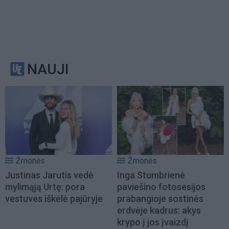
NAUJI
Žmonės
Žmonės
Justinas Jarutis vedė
Inga Stumbrienė
mylimąją Urtę: pora
paviešino fotosesijos
vestuves iškėlė pajūryje
prabangioje sostinės
erdvėje kadrus: akys
krypo į jos įvaizdį