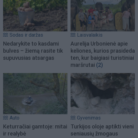
Sodas ir daržas
Laisvalaikis
Nedarykite to kasdami
Aurelija Urbonienė apie
bulves – žiemą rasite tik
keliones, kurios prasideda
supuvusias atsargas
ten, kur baigiasi turistiniai
maršrutai
(2)
Auto
Gyvenimas
Keturračiai gamtoje: mitai
Turkijos oloje aptikti vieni
ir realybė
seniausių žmogaus