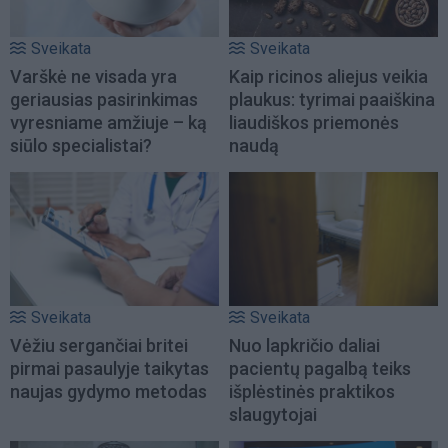
Sveikata
Sveikata
Varškė ne visada yra
Kaip ricinos aliejus veikia
geriausias pasirinkimas
plaukus: tyrimai paaiškina
vyresniame amžiuje – ką
liaudiškos priemonės
siūlo specialistai?
naudą
Sveikata
Sveikata
Vėžiu sergančiai britei
Nuo lapkričio daliai
pirmai pasaulyje taikytas
pacientų pagalbą teiks
naujas gydymo metodas
išplėstinės praktikos
slaugytojai