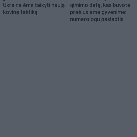
Ukraina ėmė taikyti naują
gimimo datą, kas buvote
kovinę taktiką
praėjusiame gyvenime:
numerologų paslaptis
Load
More