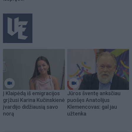
Į Klaipėdą iš emigracijos
Jūros šventę anksčiau
grįžusi Karina Kučinskienė
puošęs Anatolijus
įvardijo didžiausią savo
Klemencovas: gal jau
norą
užtenka