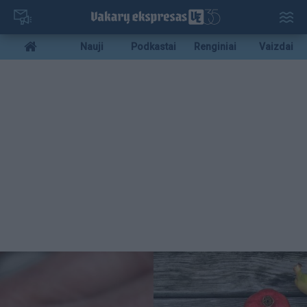
Pereiti
į
pagrindinį
Mobile
Nauji
Podkastai
Renginiai
Vaizdai
turinį
menu
bottom