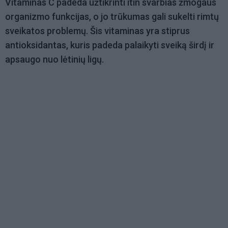
Vitaminas C padeda užtikrinti itin svarbias žmogaus
organizmo funkcijas, o jo trūkumas gali sukelti rimtų
sveikatos problemų. Šis vitaminas yra stiprus
antioksidantas, kuris padeda palaikyti sveiką širdį ir
apsaugo nuo lėtinių ligų.