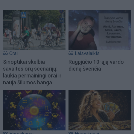
Orai
Laisvalaikis
Sinoptikai skelbia
Rugpjūčio 10-ąją vardo
savaitės orų scenarijų:
dieną švenčia
laukia permainingi orai ir
nauja šilumos banga
Horoskopai
Horoskopai