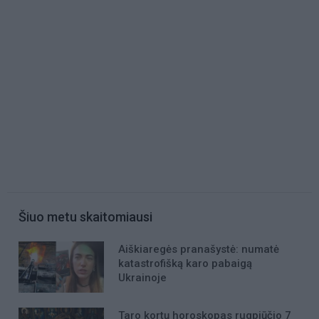
Šiuo metu skaitomiausi
Aiškiaregės pranašystė: numatė
katastrofišką karo pabaigą
Ukrainoje
Taro kortų horoskopas rugpjūčio 7