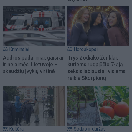
Kriminalai
Horoskopai
Audros padariniai, gaisrai
Trys Zodiako ženklai,
ir nelaimės: Lietuvoje –
kuriems rugpjūčio 7-ąją
skaudžių įvykių virtinė
seksis labiausiai: visiems
reikia Skorpionų
Kultūra
Sodas ir daržas