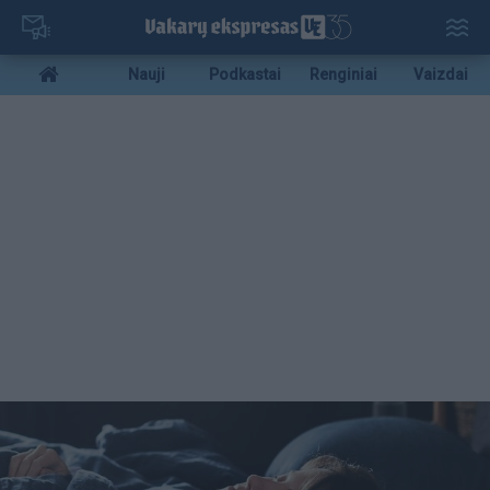
Pereiti
į
pagrindinį
Mobile
Nauji
Podkastai
Renginiai
Vaizdai
turinį
menu
bottom