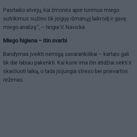
Pasitaiko atvejų, kai žmonės apie turimus miego
sutrikimus sužino tik įsigiję išmanųjį laikrodį ir gavę
miego analizę“, – teigia V. Navickė.
Miego higiena – itin svarbi
Bandymas įveikti nemigą savarankiškai – kartais gali
tik dar labiau pakenkti. Kai kurie ima itin atidžiai sekti ir
skaičiuoti laiką, o tada įsijungia streso bei prievartos
režimas.