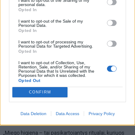
pašalinius darbus lovoje.
I want to opt-out of the Sharing of my
personal data.
Opted In
I want to opt-out of the Sale of my
Personal Data.
Opted In
I want to opt-out of processing my
Personal Data for Targeted Advertising.
Opted In
I want to opt-out of Collection, Use,
Retention, Sale, and/or Sharing of my
Personal Data that Is Unrelated with the
Purposes for which it was collected.
Opted Out
CONFIRM
Jeigu dirbame ir mokomės lovoje, smegenys
atsigulusios į ją aktyvuojasi manydamos, kad bus
Data Deletion
Data Access
Privacy Policy
atliekamas darbas.
„Miego higiena – tai pasikartojantys ritualai, kuriuos