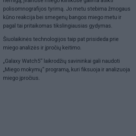
nemigą, įvairiose miego klinikose galima atlikti
polisomnografijos tyrimą. Jo metu stebima žmogaus
kūno reakcija bei smegenų bangos miego metu ir
pagal tai pritaikomas tikslingiausias gydymas.
Šiuolaikinės technologijos taip pat prisideda prie
miego analizės ir įpročių keitimo.
„Galaxy Watch5“ laikrodžių savininkai gali naudoti
„Miego mokymų“ programą, kuri fiksuoja ir analizuoja
miego įpročius.