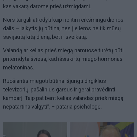
kas vakarą darome prieš užmigdami.
Nors tai gali atrodyti kaip ne itin reikšminga dienos
dalis – laikytis jų būtina, nes jie lems ne tik mūsų
savijautą kitą dieną, bet ir sveikatą.
Valandą ar kelias prieš miegą namuose turėtų būti
pritemdyta šviesa, kad išsiskirtų miego hormonas
melatoninas.
Ruošiantis miegoti būtina išjungti dirgiklius –
televizorių, pašalinius garsus ir gerai pravėdinti
kambarį. Taip pat bent kelias valandas prieš miegą
nepatartina valgyti“, – pataria psichologė.