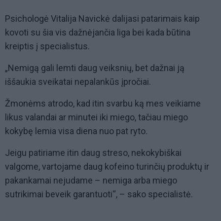
Psichologė Vitalija Navickė dalijasi patarimais kaip
kovoti su šia vis dažnėjančia liga bei kada būtina
kreiptis į specialistus.
„Nemigą gali lemti daug veiksnių, bet dažnai ją
iššaukia sveikatai nepalankūs įpročiai.
Žmonėms atrodo, kad itin svarbu ką mes veikiame
likus valandai ar minutei iki miego, tačiau miego
kokybę lemia visa diena nuo pat ryto.
Jeigu patiriame itin daug streso, nekokybiškai
valgome, vartojame daug kofeino turinčių produktų ir
pakankamai nejudame – nemiga arba miego
sutrikimai beveik garantuoti“, – sako specialistė.