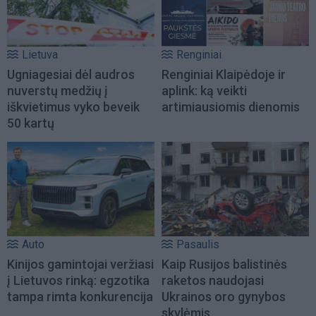
Lietuva
Renginiai
Ugniagesiai dėl audros
Renginiai Klaipėdoje ir
nuverstų medžių į
aplink: ką veikti
iškvietimus vyko beveik
artimiausiomis dienomis
50 kartų
Auto
Pasaulis
Kinijos gamintojai veržiasi
Kaip Rusijos balistinės
į Lietuvos rinką: egzotika
raketos naudojasi
tampa rimta konkurencija
Ukrainos oro gynybos
skylėmis