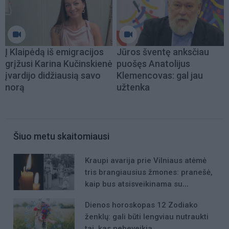
Į Klaipėdą iš emigracijos
Jūros šventę anksčiau
grįžusi Karina Kučinskienė
puošęs Anatolijus
įvardijo didžiausią savo
Klemencovas: gal jau
norą
užtenka
Šiuo metu skaitomiausi
Kraupi avarija prie Vilniaus atėmė
tris brangiausius žmones: pranešė,
kaip bus atsisveikinama su
mergaite, jos mama ir močiute
Dienos horoskopas 12 Zodiako
ženklų: gali būti lengviau nutraukti
tai, kas nebeveikia