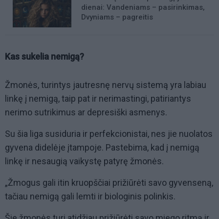
dienai: Vandeniams – pasirinkimas,
Dvyniams – pagreitis
Kas sukelia nemigą?
Žmonės, turintys jautresnę nervų sistemą yra labiau
linkę į nemigą, taip pat ir nerimastingi, patiriantys
nerimo sutrikimus ar depresiški asmenys.
Su šia liga susiduria ir perfekcionistai, nes jie nuolatos
gyvena didelėje įtampoje. Pastebima, kad į nemigą
linkę ir nesaugią vaikystę patyrę žmonės.
„Žmogus gali itin kruopščiai prižiūrėti savo gyvenseną,
tačiau nemigą gali lemti ir biologinis polinkis.
Šie žmonės turi atidžiau prižiūrėti savo miego ritmą ir