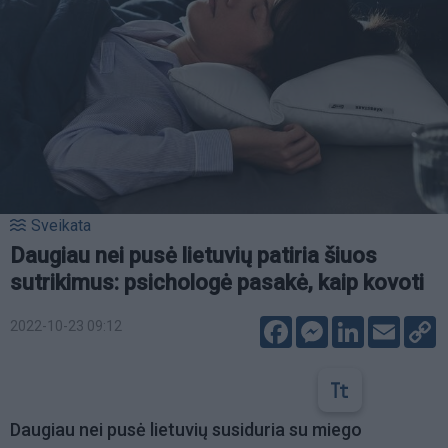
Sveikata
Daugiau nei pusė lietuvių patiria šiuos
sutrikimus: psichologė pasakė, kaip kovoti
Facebook
Messenger
LinkedIn
Email
C
2022-10-23 09:12
L
Daugiau nei pusė lietuvių susiduria su miego