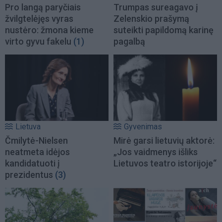
Pro langą paryčiais
Trumpas sureagavo į
žvilgtelėjęs vyras
Zelenskio prašymą
nustėro: žmona kieme
suteikti papildomą karinę
virto gyvu fakelu
(1)
pagalbą
Lietuva
Gyvenimas
Čmilytė-Nielsen
Mirė garsi lietuvių aktorė:
neatmeta idėjos
„Jos vaidmenys išliks
kandidatuoti į
Lietuvos teatro istorijoje“
prezidentus
(3)