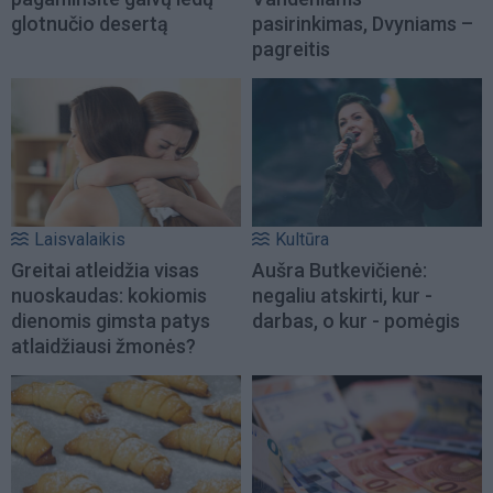
glotnučio desertą
pasirinkimas, Dvyniams –
pagreitis
Laisvalaikis
Kultūra
Greitai atleidžia visas
Aušra Butkevičienė:
nuoskaudas: kokiomis
negaliu atskirti, kur -
dienomis gimsta patys
darbas, o kur - pomėgis
atlaidžiausi žmonės?