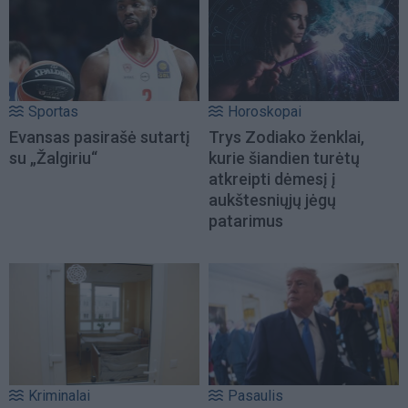
Sportas
Horoskopai
Evansas pasirašė sutartį
Trys Zodiako ženklai,
su „Žalgiriu“
kurie šiandien turėtų
atkreipti dėmesį į
aukštesniųjų jėgų
patarimus
Kriminalai
Pasaulis