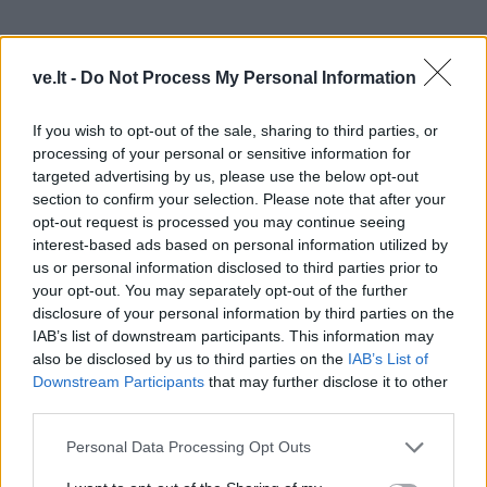
ve.lt -
Do Not Process My Personal Information
If you wish to opt-out of the sale, sharing to third parties, or
processing of your personal or sensitive information for
„Žmonės retai supranta miego higienos svarbą, jie
targeted advertising by us, please use the below opt-out
verčia save staiga užmigti ir peikia, jeigu to negali.
section to confirm your selection. Please note that after your
opt-out request is processed you may continue seeing
Ši vidinė įtampa nervų sistemą nukelia į simpatinės
interest-based ads based on personal information utilized by
us or personal information disclosed to third parties prior to
nervų sistemos būseną, kuriai būdingas aktyvumas ir
your opt-out. You may separately opt-out of the further
energija.
disclosure of your personal information by third parties on the
IAB’s list of downstream participants. This information may
Kai tuo tarpu, miegui būtina parasimpatinė aktyvacija,
also be disclosed by us to third parties on the
IAB’s List of
kuri siejama su ramybe ir apsnūdimu“, – sako
Downstream Participants
that may further disclose it to other
third parties.
specialistė.
Personal Data Processing Opt Outs
V. Navickė pabrėžia, kad itin svarbu vengti daryti