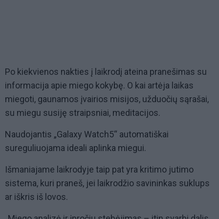
Po kiekvienos nakties į laikrodį ateina pranešimas su
informacija apie miego kokybę. O kai artėja laikas
miegoti, gaunamos įvairios misijos, užduočių sąrašai,
su miegu susiję straipsniai, meditacijos.
Naudojantis „Galaxy Watch5“ automatiškai
sureguliuojama ideali aplinka miegui.
Išmaniajame laikrodyje taip pat yra kritimo jutimo
sistema, kuri praneš, jei laikrodžio savininkas suklups
ar iškris iš lovos.
„Miego analizė ir įpročiu stebėjimas – itin svarbi dalis