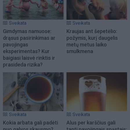
Sveikata
Sveikata
Gimdymas namuose:
Kraujas ant šepetėlio:
drąsus pasirinkimas ar
požymis, kurį daugelis
pavojingas
metų metus laiko
eksperimentas? Kur
smulkmena
baigiasi laisvė rinktis ir
prasideda rizika?
Sveikata
Sveikata
Kokia arbata gali padėti
Alus per karščius gali
nuo galvos skausmo?
tapti pavojingais spąstais: