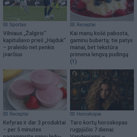
Sportas
Receptai
Vilniaus „Žalgiris“
Kai manų košė pabosta,
kapituliavo prieš „Hajduk“
gaminu bubertą: tie patys
– praleido net penkis
manai, bet tekstūra
įvarčius
primena lengvą pudingą
(1)
Receptai
Horoskopai
Kefyras ir dar 3 produktai
Taro kortų horoskopas
– per 5 minutes
rugpjūčio 7 dienai:
pagaminsite gaivų ledų-
Vandeniams –