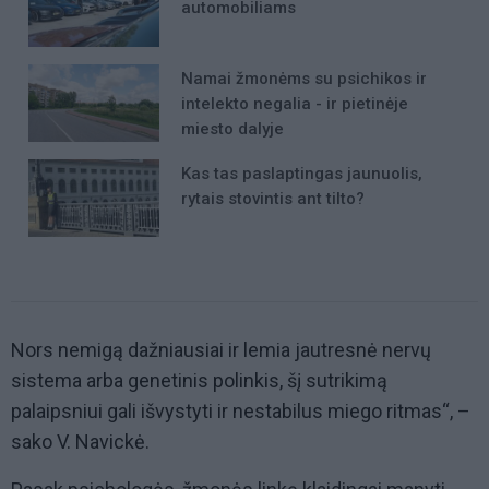
automobiliams
Namai žmonėms su psichikos ir
intelekto negalia - ir pietinėje
miesto dalyje
Kas tas paslaptingas jaunuolis,
rytais stovintis ant tilto?
Nors nemigą dažniausiai ir lemia jautresnė nervų
sistema arba genetinis polinkis, šį sutrikimą
palaipsniui gali išvystyti ir nestabilus miego ritmas“, –
sako V. Navickė.