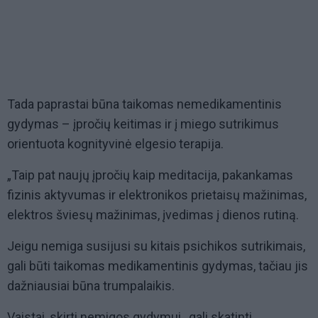
Tada paprastai būna taikomas nemedikamentinis
gydymas – įpročių keitimas ir į miego sutrikimus
orientuota kognityvinė elgesio terapija.
„Taip pat naujų įpročių kaip meditacija, pakankamas
fizinis aktyvumas ir elektronikos prietaisų mažinimas,
elektros šviesų mažinimas, įvedimas į dienos rutiną.
Jeigu nemiga susijusi su kitais psichikos sutrikimais,
gali būti taikomas medikamentinis gydymas, tačiau jis
dažniausiai būna trumpalaikis.
Vaistai, skirti nemigos gydymui, gali skatinti