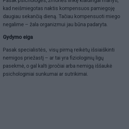
Pasak psichologės, žmonės linkę klaidingai manyti,
kad neišmiegotas naktis kompensuos pamiegoję
daugiau sekančią dieną. Tačiau kompensuoti miego
negalime – žala organizmui jau būna padaryta.
Gydymo eiga
Pasak specialistės, visų pirmą reikėtų išsiaiškinti
nemigos priežastį – ar tai yra fiziologinių ligų
pasekmė, o gal kalti įpročiai arba nemigą iššaukė
psichologiniai sunkumai ar sutrikimai.