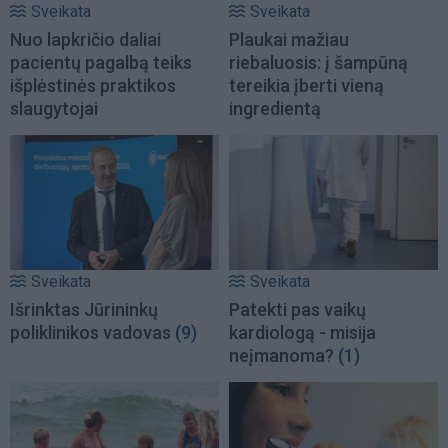
Sveikata
Sveikata
Nuo lapkričio daliai
Plaukai mažiau
pacientų pagalbą teiks
riebaluosis: į šampūną
išplėstinės praktikos
tereikia įberti vieną
slaugytojai
ingredientą
Sveikata
Sveikata
Išrinktas Jūrininkų
Patekti pas vaikų
poliklinikos vadovas
(9)
kardiologą - misija
neįmanoma?
(1)