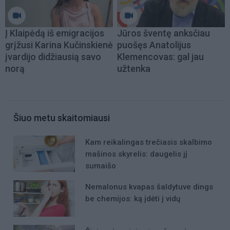
Į Klaipėdą iš emigracijos
Jūros šventę anksčiau
grįžusi Karina Kučinskienė
puošęs Anatolijus
įvardijo didžiausią savo
Klemencovas: gal jau
norą
užtenka
Šiuo metu skaitomiausi
Kam reikalingas trečiasis skalbimo
mašinos skyrelis: daugelis jį
sumaišo
Nemalonus kvapas šaldytuve dings
be chemijos: ką įdėti į vidų