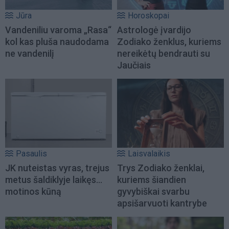
Jūra
Horoskopai
Vandeniliu varoma „Rasa“
Astrologė įvardijo
kol kas pluša naudodama
Zodiako ženklus, kuriems
ne vandenilį
nereikėtų bendrauti su
Jaučiais
Pasaulis
Laisvalaikis
JK nuteistas vyras, trejus
Trys Zodiako ženklai,
metus šaldiklyje laikęs...
kuriems šiandien
motinos kūną
gyvybiškai svarbu
apsišarvuoti kantrybe