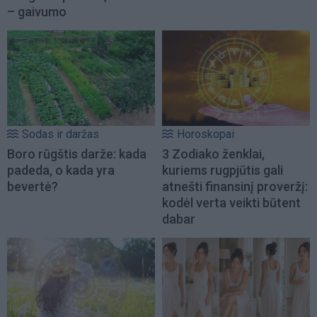
– gaivumo
Sodas ir daržas
Horoskopai
Boro rūgštis darže: kada
3 Zodiako ženklai,
padeda, o kada yra
kuriems rugpjūtis gali
bevertė?
atnešti finansinį proveržį:
kodėl verta veikti būtent
dabar