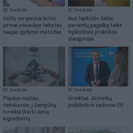
Sveikata
Sveikata
Vėžiu sergančiai britei
Nuo lapkričio daliai
pirmai pasaulyje taikytas
pacientų pagalbą teiks
naujas gydymo metodas
išplėstinės praktikos
slaugytojai
Sveikata
Sveikata
Plaukai mažiau
Išrinktas Jūrininkų
riebaluosis: į šampūną
poliklinikos vadovas
(9)
tereikia įberti vieną
ingredientą