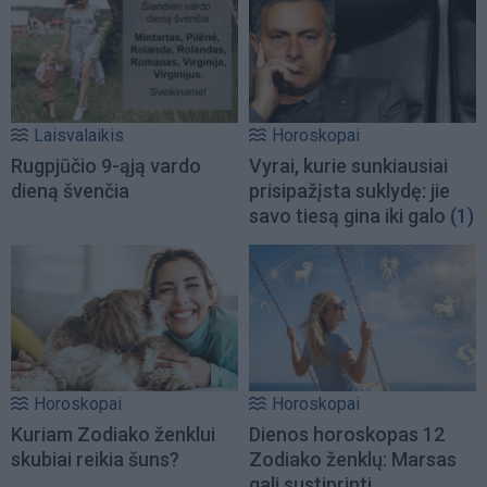
Laisvalaikis
Horoskopai
Rugpjūčio 9-ąją vardo
Vyrai, kurie sunkiausiai
dieną švenčia
prisipažįsta suklydę: jie
savo tiesą gina iki galo
(1)
Horoskopai
Horoskopai
Kuriam Zodiako ženklui
Dienos horoskopas 12
skubiai reikia šuns?
Zodiako ženklų: Marsas
gali sustiprinti