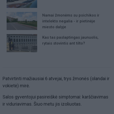
Namai žmonėms su psichikos ir
intelekto negalia - ir pietinėje
miesto dalyje
Kas tas paslaptingas jaunuolis,
rytais stovintis ant tilto?
Patvirtinti mažiausiai 6 atvejai, trys žmonės (olandai ir
vokietė) mirė.
Salos gyventojui pasireiškė simptomai: karščiavimas
ir viduriavimas. Šiuo metu jis izoliuotas.