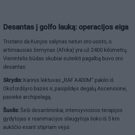
Desantas į golfo lauką: operacijos eiga
Tristano da Kunjos salynas neturi oro uosto, o
artimiausias žemynas (Afrika) yra už 2400 kilometrų.
Vienintelis būdas skubiai suteikti pagalbą buvo oro
desantas:
Skrydis:
Karinis lėktuvas „RAF A400M“ pakilo iš
Oksfordšyro bazės ir, pasipildęs degalų Ascensione,
pasiekė archipelagą.
Šuolis:
Šeši desantininkai, intensyviosios terapijos
gydytojas ir reanimacijos slaugytoja šoko iš 5 km
aukščio esant stipriam vėjui.