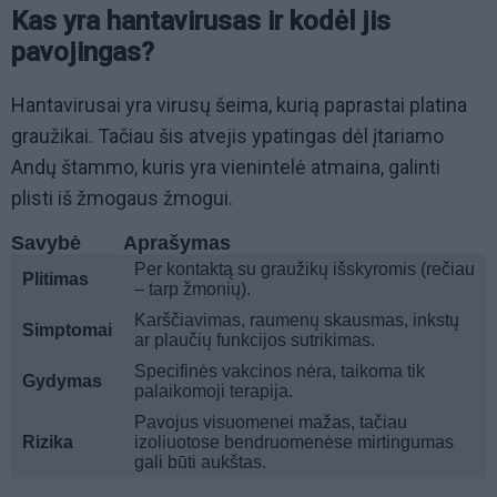
Kas yra hantavirusas ir kodėl jis
pavojingas?
Hantavirusai yra virusų šeima, kurią paprastai platina
graužikai. Tačiau šis atvejis ypatingas dėl įtariamo
Andų štammo, kuris yra vienintelė atmaina, galinti
plisti iš žmogaus žmogui.
Savybė
Aprašymas
Per kontaktą su graužikų išskyromis (rečiau
Plitimas
– tarp žmonių).
Karščiavimas, raumenų skausmas, inkstų
Simptomai
ar plaučių funkcijos sutrikimas.
Specifinės vakcinos nėra, taikoma tik
Gydymas
palaikomoji terapija.
Pavojus visuomenei mažas, tačiau
Rizika
izoliuotose bendruomenėse mirtingumas
gali būti aukštas.