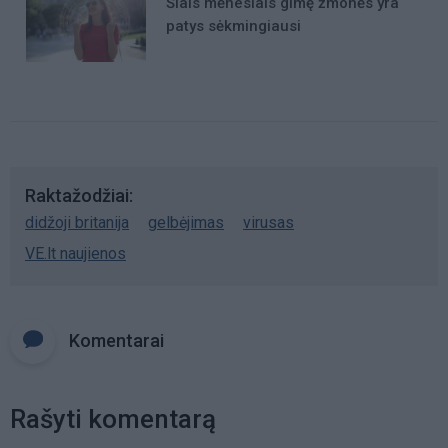
Šiais mėnesiais gimę žmonės yra
patys sėkmingiausi
Raktažodžiai
didžoji britanija
gelbėjimas
virusas
VE.lt naujienos
Komentarai
Rašyti komentarą