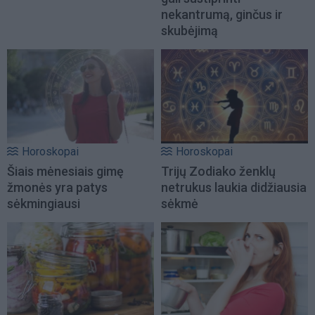
nekantrumą, ginčus ir
skubėjimą
Horoskopai
Horoskopai
Šiais mėnesiais gimę
Trijų Zodiako ženklų
žmonės yra patys
netrukus laukia didžiausia
sėkmingiausi
sėkmė