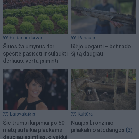
Sodas ir daržas
Pasaulis
Šiuos žalumynus dar
Išėjo uogauti – bet rado
spėsite pasisėti ir sulaukti
šį tą daugiau
derliaus: verta įsiminti
Laisvalaikis
Kultūra
Šie trumpi kirpimai po 50
Naujos bronzinio
metų suteikia plaukams
piliakalnio atodangos
(3)
daugiau apimties, o veidui