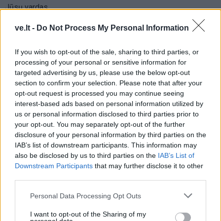
Jūsų vardas
ve.lt -
Do Not Process My Personal Information
If you wish to opt-out of the sale, sharing to third parties, or
Komentaras
processing of your personal or sensitive information for
targeted advertising by us, please use the below opt-out
section to confirm your selection. Please note that after your
opt-out request is processed you may continue seeing
interest-based ads based on personal information utilized by
us or personal information disclosed to third parties prior to
your opt-out. You may separately opt-out of the further
disclosure of your personal information by third parties on the
IAB’s list of downstream participants. This information may
also be disclosed by us to third parties on the
IAB’s List of
This site is protected by
Sutinku su
taisyklėmis
Downstream Participants
that may further disclose it to other
reCAPTCHA and the Google
third parties.
Privacy Policy
and
Terms of
Service
apply.
Personal Data Processing Opt Outs
I want to opt-out of the Sharing of my