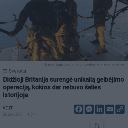
© Britų kariškiai / BBC / Gynybos ministerijos nuotr.
Sveikata
Didžioji Britanija surengė unikalią gelbėjimo
operaciją, kokios dar nebuvo šalies
istorijoje
Facebook
Messenger
LinkedIn
Email
C
VE.LT
L
2026-05-11 11:54