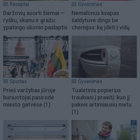
Receptai
Gyvenimas
Daržovių asorti žiemai —
Nemalonus kvapas
ryšku, skanu ir gražu:
šaldytuve dings be
ypatingo skonio paslaptis
chemijos: ką įdėti į vidų
Sportas
Gyvenimas
Prieš varžybas jūroje
Tualetinis popierius
buriuotojai pasirodė
traukiasi į praeitį: kuo jį
miesto gatvėse
(1)
pakeis artimiausiu metu
(1)