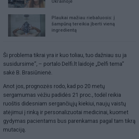
Ukrainoje
Plaukai mažiau riebaluosis: į
šampūną tereikia įberti vieną
ingredientą
Ši problema tikrai yra ir kuo toliau, tuo dažniau su ja
susidursime“, – portalo Delfi.lt laidoje „Delfi tema“
sakė B. Brasiūnienė.
Anot jos, prognozės rodo, kad po 20 metų
sergamumas vėžiu padidės 21 proc., todėl reikia
ruoštis didesniam sergančiųjų kiekiui, naujų vaistų
atėjimui į rinką ir personalizuotai medicinai, kuomet
gydymas pacientams bus parenkamas pagal tam tikrą
mutaciją.