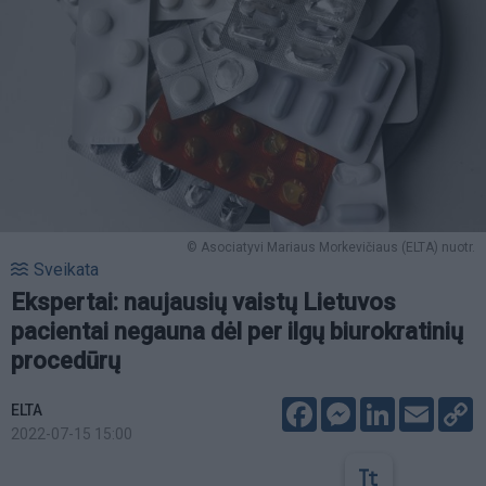
© Asociatyvi Mariaus Morkevičiaus (ELTA) nuotr.
Sveikata
Ekspertai: naujausių vaistų Lietuvos
pacientai negauna dėl per ilgų biurokratinių
procedūrų
Facebook
Messenger
LinkedIn
Email
C
ELTA
L
2022-07-15 15:00