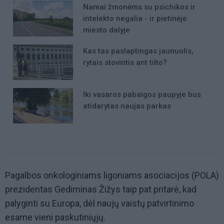
Namai žmonėms su psichikos ir
intelekto negalia - ir pietinėje
miesto dalyje
Kas tas paslaptingas jaunuolis,
rytais stovintis ant tilto?
Iki vasaros pabaigos paupyje bus
atidarytas naujas parkas
Pagalbos onkologiniams ligoniams asociacijos (POLA)
prezidentas Gediminas Žižys taip pat pritarė, kad
palyginti su Europa, dėl naujų vaistų patvirtinimo
esame vieni paskutiniųjų.