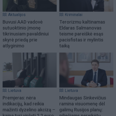
Aktualijos
Kriminalai
Buvusi AAD vadovė
Terorizmu kaltinamas
sutuoktinio įmonę
Eldaras Salmanovas
tikrinusiam pavaldiniui
teisme pareiškė esąs
skyrė priedą prie
pacisfistas ir mylintis
atlyginimo
taiką
Lietuva
Lietuva
Premjeras: nėra
Mindaugas Sinkevičius
indikacijų, kad reikia
ramina visuomenę dėl
mažinti dyzelino akcizą –
galimų Rusijos planų:
kaina turi viršyti 2,2 euro
piliečiams nereikėtų