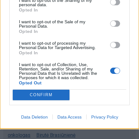
I want to opt-out of the Sharing of my
Kraupi avarija prie Vilniaus atėmė
personal data.
Opted In
tris brangiausius žmones: pranešė,
kaip bus atsisveikinama su
I want to opt-out of the Sale of my
mergaite, jos mama ir močiute
Personal Data.
Trijų Zodiako ženklų jau
Opted In
artimiausiomis dienomis laukia
I want to opt-out of processing my
triumfas visuose reikaluose
Personal Data for Targeted Advertising.
Opted In
Taro kortų horoskopas rugpjūčio 6
dienai: Svarstyklėms – sėkmė,
I want to opt-out of Collection, Use,
Retention, Sale, and/or Sharing of my
Jaučiams – greiti sprendimai
Personal Data that Is Unrelated with the
Purposes for which it was collected.
Opted Out
CONFIRM
Raktažodžiai
Data Deletion
Data Access
Privacy Policy
Ekspertai
vertinimas
procedūros
biurokratija
onkologas
Birutė Brasiūnienė