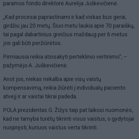
paramos fondo direktorė Aurelija Juškevičienė.
„Kad procesai paprastinami ir kad viskas bus gerai,
girdžiu jau 20 metų. Šiuo metu laukia apie 70 paraiškų,
tai pagal dabartinius greičius maždaug per 6 metus
jos gali būti peržiūrėtos.
Pirmiausia reikia atsisakyti perteklinio vertinimo“, –
pažymėjo A. Juškevičienė.
Anot jos, niekas nekalba apie visų vaistų
kompensavimą, reikia žiūrėti į individualų paciento
atvejį ir ar vaistai tikrai padeda.
POLA prezidentas G. Žižys taip pat laikosi nuomonės,
kad ne tarnyba turėtų tikrinti visus vaistus, o gydytojai
nuspręsti, kuriuos vaistus verta tikrinti.