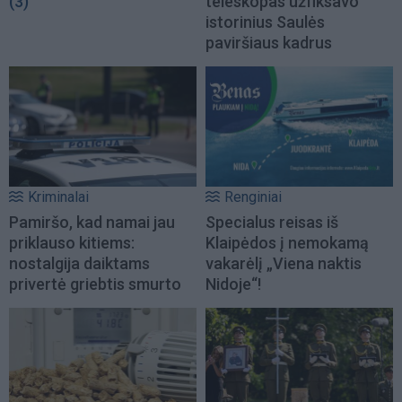
(3)
teleskopas užfiksavo
istorinius Saulės
paviršiaus kadrus
Kriminalai
Renginiai
Pamiršo, kad namai jau
Specialus reisas iš
priklauso kitiems:
Klaipėdos į nemokamą
nostalgija daiktams
vakarėlį „Viena naktis
privertė griebtis smurto
Nidoje“!