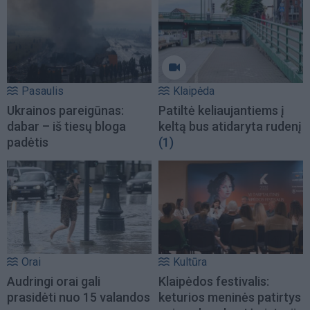
Pasaulis
Klaipėda
Ukrainos pareigūnas:
Patiltė keliaujantiems į
dabar – iš tiesų bloga
keltą bus atidaryta rudenį
padėtis
(1)
Orai
Kultūra
Audringi orai gali
Klaipėdos festivalis:
prasidėti nuo 15 valandos
keturios meninės patirtys