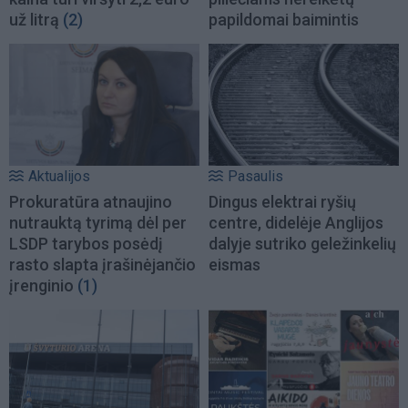
už litrą
(2)
papildomai baimintis
Aktualijos
Pasaulis
Prokuratūra atnaujino
Dingus elektrai ryšių
nutrauktą tyrimą dėl per
centre, didelėje Anglijos
LSDP tarybos posėdį
dalyje sutriko geležinkelių
rasto slapta įrašinėjančio
eismas
įrenginio
(1)