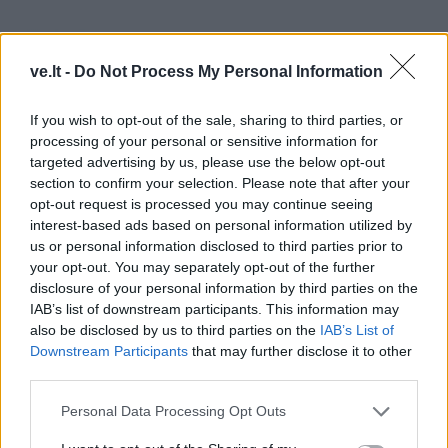
ve.lt -
Do Not Process My Personal Information
If you wish to opt-out of the sale, sharing to third parties, or
processing of your personal or sensitive information for
targeted advertising by us, please use the below opt-out
section to confirm your selection. Please note that after your
opt-out request is processed you may continue seeing
interest-based ads based on personal information utilized by
Į Klaipėdą iš emigracijos
Jūros šventę anksčiau
us or personal information disclosed to third parties prior to
your opt-out. You may separately opt-out of the further
grįžusi Karina Kučinskienė
puošęs Anatolijus
disclosure of your personal information by third parties on the
įvardijo didžiausią savo
Klemencovas: gal jau
IAB’s list of downstream participants. This information may
norą
užtenka
also be disclosed by us to third parties on the
IAB’s List of
Downstream Participants
that may further disclose it to other
third parties.
Šiuo metu skaitomiausi
Personal Data Processing Opt Outs