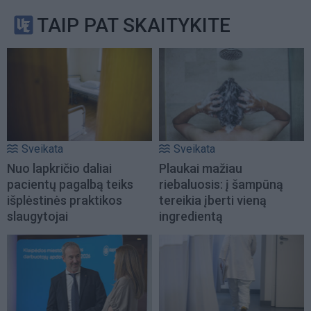
TAIP PAT SKAITYKITE
Sveikata
Sveikata
Nuo lapkričio daliai
Plaukai mažiau
pacientų pagalbą teiks
riebaluosis: į šampūną
išplėstinės praktikos
tereikia įberti vieną
slaugytojai
ingredientą