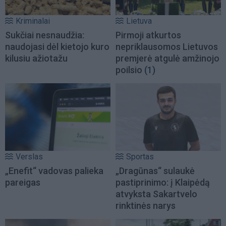
Kriminalai
Lietuva
Sukčiai nesnaudžia:
Pirmoji atkurtos
naudojasi dėl kietojo kuro
nepriklausomos Lietuvos
kilusiu ažiotažu
premjerė atgulė amžinojo
poilsio
(1)
Verslas
Sportas
„Enefit“ vadovas palieka
„Dragūnas“ sulaukė
pareigas
pastiprinimo: į Klaipėdą
atvyksta Sakartvelo
rinktinės narys