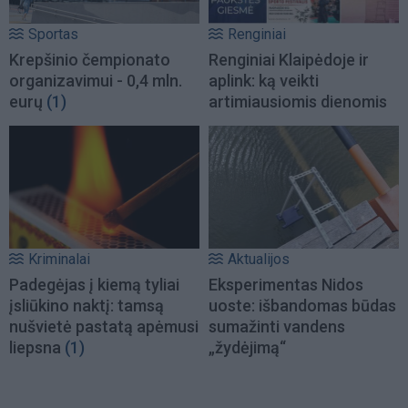
Sportas
Renginiai
Krepšinio čempionato
Renginiai Klaipėdoje ir
organizavimui - 0,4 mln.
aplink: ką veikti
eurų
(1)
artimiausiomis dienomis
Kriminalai
Aktualijos
Padegėjas į kiemą tyliai
Eksperimentas Nidos
įsliūkino naktį: tamsą
uoste: išbandomas būdas
nušvietė pastatą apėmusi
sumažinti vandens
liepsna
(1)
„žydėjimą“