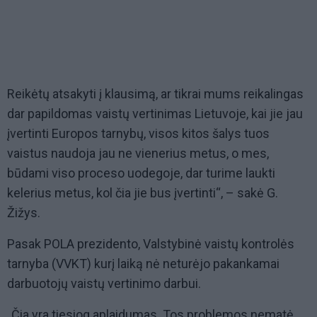
Reikėtų atsakyti į klausimą, ar tikrai mums reikalingas
dar papildomas vaistų vertinimas Lietuvoje, kai jie jau
įvertinti Europos tarnybų, visos kitos šalys tuos
vaistus naudoja jau ne vienerius metus, o mes,
būdami viso proceso uodegoje, dar turime laukti
kelerius metus, kol čia jie bus įvertinti“, – sakė G.
Žižys.
Pasak POLA prezidento, Valstybinė vaistų kontrolės
tarnyba (VVKT) kurį laiką nė neturėjo pakankamai
darbuotojų vaistų vertinimo darbui.
„Čia yra tiesiog aplaidumas. Tos problemos nematė