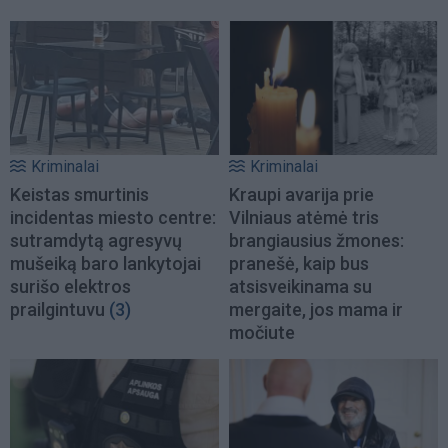
Kriminalai
Kriminalai
Keistas smurtinis
Kraupi avarija prie
incidentas miesto centre:
Vilniaus atėmė tris
sutramdytą agresyvų
brangiausius žmones:
mušeiką baro lankytojai
pranešė, kaip bus
surišo elektros
atsisveikinama su
prailgintuvu
(3)
mergaite, jos mama ir
močiute