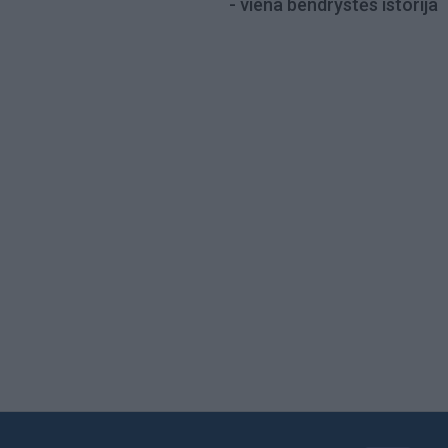
- viena bendrystės istorija
Load
More