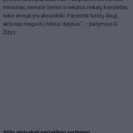
ministras, nematė Seimo sveikatos reikalų komitetas,
tokie atvejai yra absurdiški. Pacientai turėtų daug
aktyviau reaguoti į tokius dalykus“, – pažymėjo G.
Žižys.
Siūlo atsisakyti perteklinio vertinimo