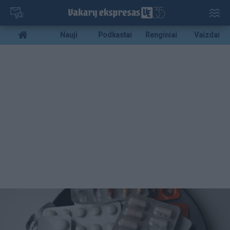
Pereiti
į
pagrindinį
Mobile
Nauji
Podkastai
Renginiai
Vaizdai
turinį
menu
bottom