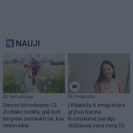
NAUJI
Horoskopai
Podkastai
Dienos horoskopas 12
Į Klaipėdą iš emigracijos
Zodiako ženklų: gali būti
grįžusi Karina
lengviau nutraukti tai, kas
Kučinskienė įvardijo
nebeveikia
didžiausią savo norą
(3)