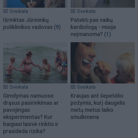
Sveikata
Sveikata
Išrinktas Jūrininkų
Patekti pas vaikų
poliklinikos vadovas
(9)
kardiologą - misija
neįmanoma?
(1)
Sveikata
Sveikata
Gimdymas namuose:
Kraujas ant šepetėlio:
drąsus pasirinkimas ar
požymis, kurį daugelis
pavojingas
metų metus laiko
eksperimentas? Kur
smulkmena
baigiasi laisvė rinktis ir
prasideda rizika?