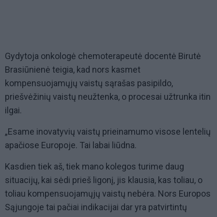
Gydytoja onkologė chemoterapeutė docentė Birutė
Brasiūnienė teigia, kad nors kasmet
kompensuojamųjų vaistų sąrašas pasipildo,
priešvėžinių vaistų neužtenka, o procesai užtrunka itin
ilgai.
„Esame inovatyvių vaistų prieinamumo visose lentelių
apačiose Europoje. Tai labai liūdna.
Kasdien tiek aš, tiek mano kolegos turime daug
situacijų, kai sėdi prieš ligonį, jis klausia, kas toliau, o
toliau kompensuojamųjų vaistų nebėra. Nors Europos
Sąjungoje tai pačiai indikacijai dar yra patvirtintų