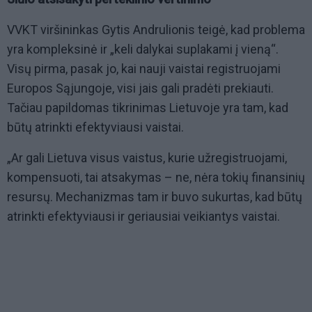
VVKT viršininkas Gytis Andrulionis teigė, kad problema
yra kompleksinė ir „keli dalykai suplakami į vieną“.
Visų pirma, pasak jo, kai nauji vaistai registruojami
Europos Sąjungoje, visi jais gali pradėti prekiauti.
Tačiau papildomas tikrinimas Lietuvoje yra tam, kad
būtų atrinkti efektyviausi vaistai.
„Ar gali Lietuva visus vaistus, kurie užregistruojami,
kompensuoti, tai atsakymas – ne, nėra tokių finansinių
resursų. Mechanizmas tam ir buvo sukurtas, kad būtų
atrinkti efektyviausi ir geriausiai veikiantys vaistai.