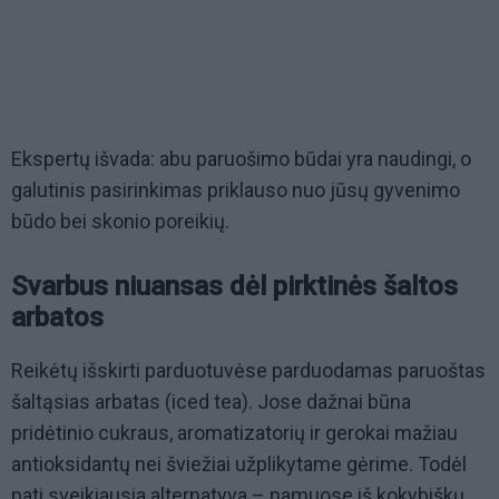
Ekspertų išvada: abu paruošimo būdai yra naudingi, o
galutinis pasirinkimas priklauso nuo jūsų gyvenimo
būdo bei skonio poreikių.
Svarbus niuansas dėl pirktinės šaltos
arbatos
Reikėtų išskirti parduotuvėse parduodamas paruoštas
šaltąsias arbatas (iced tea). Jose dažnai būna
pridėtinio cukraus, aromatizatorių ir gerokai mažiau
antioksidantų nei šviežiai užplikytame gėrime. Todėl
pati sveikiausia alternatyva – namuose iš kokybiškų