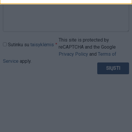
This site is protected by
Sutinku su
taisyklėmis
reCAPTCHA and the Google
Privacy Policy
and
Terms of
Service
apply.