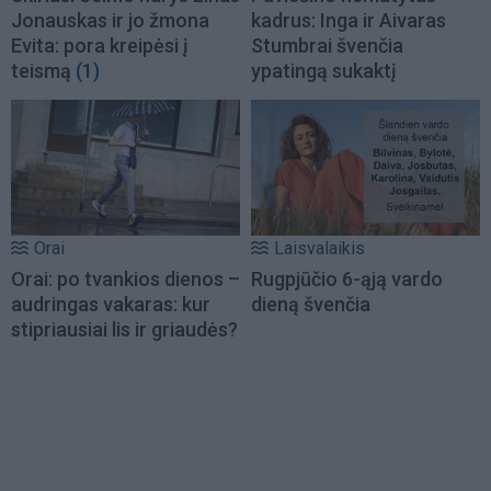
Jonauskas ir jo žmona
kadrus: Inga ir Aivaras
Evita: pora kreipėsi į
Stumbrai švenčia
teismą
(1)
ypatingą sukaktį
Orai
Laisvalaikis
Orai: po tvankios dienos –
Rugpjūčio 6-ąją vardo
audringas vakaras: kur
dieną švenčia
stipriausiai lis ir griaudės?