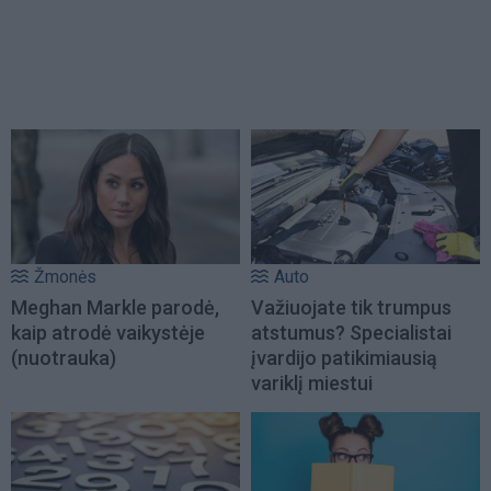
Žmonės
Auto
Meghan Markle parodė,
Važiuojate tik trumpus
kaip atrodė vaikystėje
atstumus? Specialistai
(nuotrauka)
įvardijo patikimiausią
variklį miestui