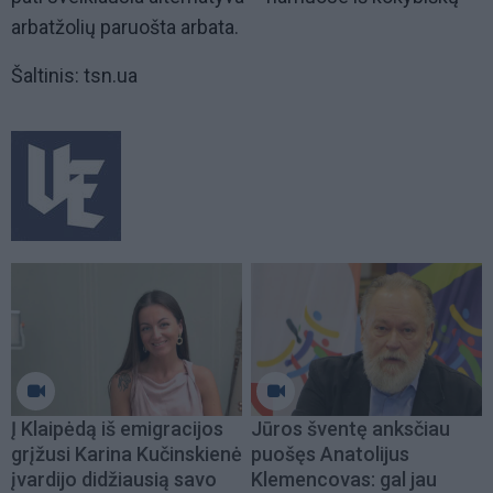
arbatžolių paruošta arbata.
Šaltinis: tsn.ua
Į Klaipėdą iš emigracijos
Jūros šventę anksčiau
grįžusi Karina Kučinskienė
puošęs Anatolijus
įvardijo didžiausią savo
Klemencovas: gal jau