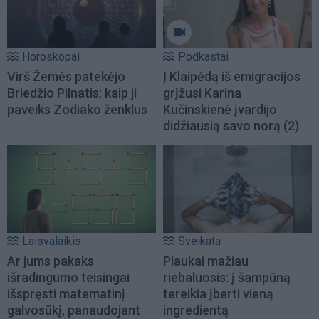
Horoskopai
Podkastai
Virš Žemės patekėjo
Į Klaipėdą iš emigracijos
Briedžio Pilnatis: kaip ji
grįžusi Karina
paveiks Zodiako ženklus
Kučinskienė įvardijo
didžiausią savo norą
(2)
Laisvalaikis
Sveikata
Ar jums pakaks
Plaukai mažiau
išradingumo teisingai
riebaluosis: į šampūną
išspręsti matematinį
tereikia įberti vieną
galvosūkį, panaudojant
ingredientą