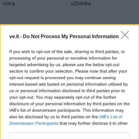
norą
užtenka
Šiuo metu skaitomiausi
ve.lt -
Do Not Process My Personal Information
Trijų Zodiako ženklų jau
If you wish to opt-out of the sale, sharing to third parties, or
artimiausiomis dienomis laukia
processing of your personal or sensitive information for
triumfas visuose reikaluose
targeted advertising by us, please use the below opt-out
section to confirm your selection. Please note that after your
Šie Zodiako ženklai pagaliau
opt-out request is processed you may continue seeing
pasieks proveržį, kurio taip ilgai
interest-based ads based on personal information utilized by
laukė
us or personal information disclosed to third parties prior to
your opt-out. You may separately opt-out of the further
Dingo ne tik banko kortelė: ištuštėjo
disclosure of your personal information by third parties on the
ir banko sąskaita
IAB’s list of downstream participants. This information may
also be disclosed by us to third parties on the
IAB’s List of
Downstream Participants
that may further disclose it to other
third parties.