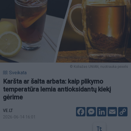
© Koliažas UNIAN, nuotrauka pexels
Sveikata
Karšta ar šalta arbata: kaip plikymo
temperatūra lemia antioksidantų kiekį
gėrime
Facebook
Messenger
LinkedIn
Email
C
VE.LT
L
2026-06-14 16:01