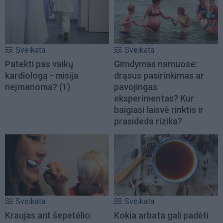
Sveikata
Sveikata
Patekti pas vaikų
Gimdymas namuose:
kardiologą - misija
drąsus pasirinkimas ar
neįmanoma?
(1)
pavojingas
eksperimentas? Kur
baigiasi laisvė rinktis ir
prasideda rizika?
Sveikata
Sveikata
Kraujas ant šepetėlio:
Kokia arbata gali padėti