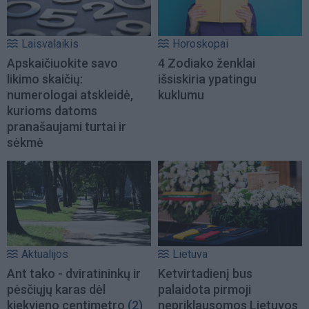
Laisvalaikis
Horoskopai
Apskaičiuokite savo
4 Zodiako ženklai
likimo skaičių:
išsiskiria ypatingu
numerologai atskleidė,
kuklumu
kurioms datoms
pranašaujami turtai ir
sėkmė
Aktualijos
Lietuva
Ant tako - dviratininkų ir
Ketvirtadienį bus
pėsčiųjų karas dėl
palaidota pirmoji
kiekvieno centimetro
(2)
nepriklausomos Lietuvos