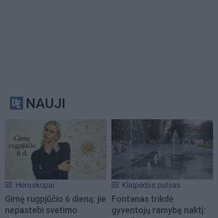
NAUJI
Horoskopai
Klaipėdos pulsas
Gimę rugpjūčio 6 dieną: jie
Fontanas trikdė
nepastebi svetimo
gyventojų ramybę naktį: