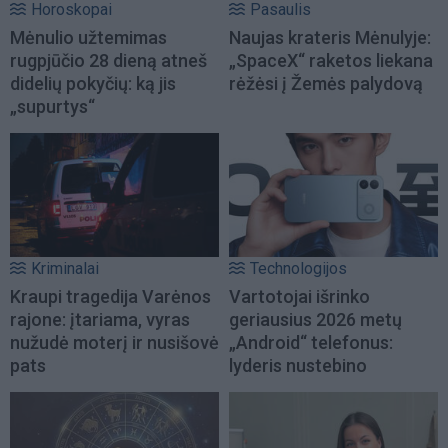
Horoskopai
Pasaulis
Mėnulio užtemimas
Naujas krateris Mėnulyje:
rugpjūčio 28 dieną atneš
„SpaceX“ raketos liekana
didelių pokyčių: ką jis
rėžėsi į Žemės palydovą
„supurtys“
Kriminalai
Technologijos
Kraupi tragedija Varėnos
Vartotojai išrinko
rajone: įtariama, vyras
geriausius 2026 metų
nužudė moterį ir nusišovė
„Android“ telefonus:
pats
lyderis nustebino