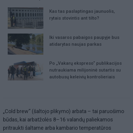
Kas tas paslaptingas jaunuolis,
rytais stovintis ant tilto?
Iki vasaros pabaigos paupyje bus
atidarytas naujas parkas
Po „Vakarų ekspreso“ publikacijos
nutraukiama milijoninė sutartis su
autobusų keleivių kontrolieriais
„Cold brew“ (šaltojo plikymo) arbata – tai paruošimo
būdas, kai arbatžolės 8–16 valandų paliekamos
pritraukti šaltame arba kambario temperatūros