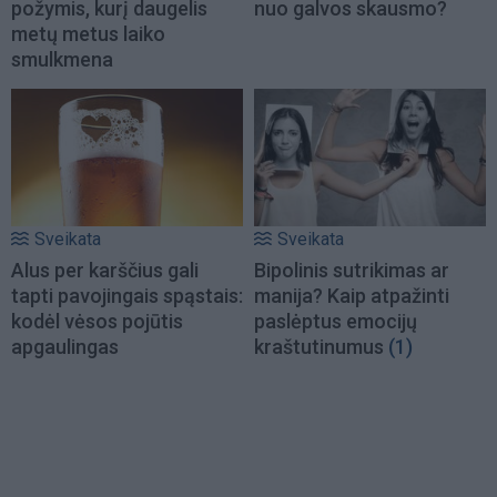
požymis, kurį daugelis
nuo galvos skausmo?
metų metus laiko
smulkmena
Sveikata
Sveikata
Alus per karščius gali
Bipolinis sutrikimas ar
tapti pavojingais spąstais:
manija? Kaip atpažinti
kodėl vėsos pojūtis
paslėptus emocijų
apgaulingas
kraštutinumus
(1)