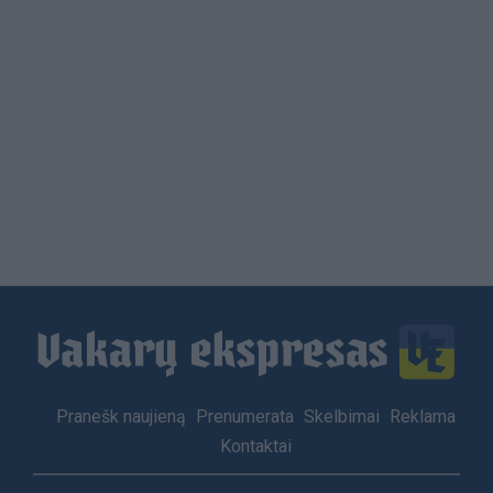
Load
More
Footer
Pranešk naujieną
Prenumerata
Skelbimai
Reklama
menu
Kontaktai