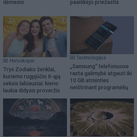
dėmesio
paaiškėjo priežastis
Technologijos
Horoskopai
„Samsung“ telefonuose
Trys Zodiako ženklai,
rasta galimybė atgauti iki
kuriems rugpjūčio 6-ąją
10 GB atminties
seksis labiausiai: kieno
neištrinant programėlių
laukia didysis proveržis