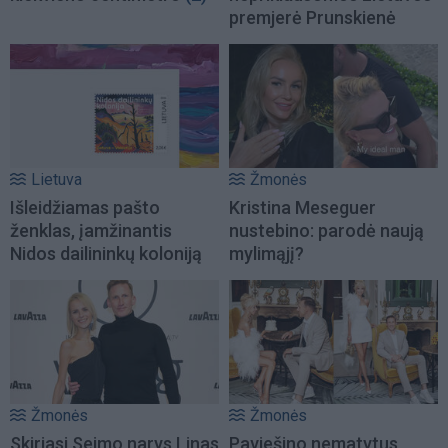
premjerė Prunskienė
Lietuva
Žmonės
Išleidžiamas pašto
Kristina Meseguer
ženklas, įamžinantis
nustebino: parodė naują
Nidos dailininkų koloniją
mylimąjį?
Žmonės
Žmonės
Skiriasi Seimo narys Linas
Paviešino nematytus