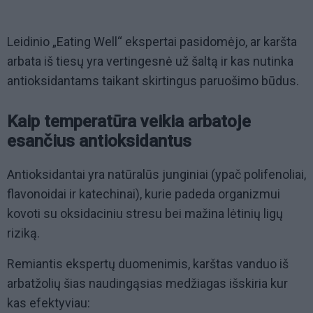
Leidinio „Eating Well“ ekspertai pasidomėjo, ar karšta
arbata iš tiesų yra vertingesnė už šaltą ir kas nutinka
antioksidantams taikant skirtingus paruošimo būdus.
Kaip temperatūra veikia arbatoje
esančius antioksidantus
Antioksidantai yra natūralūs junginiai (ypač polifenoliai,
flavonoidai ir katechinai), kurie padeda organizmui
kovoti su oksidaciniu stresu bei mažina lėtinių ligų
riziką.
Remiantis ekspertų duomenimis, karštas vanduo iš
arbatžolių šias naudingąsias medžiagas išskiria kur
kas efektyviau: