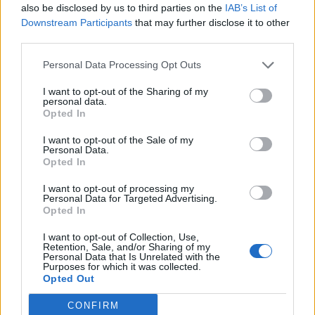
Vėžiu sergančiai britei
Nuo lapkričio daliai
also be disclosed by us to third parties on the
IAB’s List of
pirmai pasaulyje taikytas
pacientų pagalbą teiks
Downstream Participants
that may further disclose it to other
naujas gydymo metodas
išplėstinės praktikos
third parties.
slaugytojai
Personal Data Processing Opt Outs
I want to opt-out of the Sharing of my
personal data.
Opted In
I want to opt-out of the Sale of my
Personal Data.
Opted In
Sveikata
Sveikata
I want to opt-out of processing my
Plaukai mažiau
Išrinktas Jūrininkų
Personal Data for Targeted Advertising.
riebaluosis: į šampūną
poliklinikos vadovas
(9)
Opted In
tereikia įberti vieną
I want to opt-out of Collection, Use,
ingredientą
Retention, Sale, and/or Sharing of my
Personal Data that Is Unrelated with the
Purposes for which it was collected.
Opted Out
CONFIRM