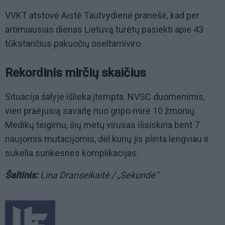
VVKT atstovė Aistė Tautvydienė pranešė, kad per
artimiausias dienas Lietuvą turėtų pasiekti apie 43
tūkstančius pakuočių oseltamiviro.
Rekordinis mirčių skaičius
Situacija šalyje išlieka įtempta. NVSC duomenimis,
vien praėjusią savaitę nuo gripo mirė 10 žmonių.
Medikų teigimu, šių metų virusas išsiskiria bent 7
naujomis mutacijomis, dėl kurių jis plinta lengviau ir
sukelia sunkesnes komplikacijas.
Šaltinis:
Lina Dranseikaitė / „Sekundė“