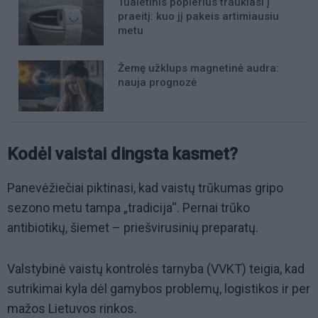
Tualetinis popierius traukiasi į
praeitį: kuo jį pakeis artimiausiu
metu
Žemę užklups magnetinė audra:
nauja prognozė
Kodėl vaistai dingsta kasmet?
Panevėžiečiai piktinasi, kad vaistų trūkumas gripo
sezono metu tampa „tradicija“. Pernai trūko
antibiotikų, šiemet – priešvirusinių preparatų.
Valstybinė vaistų kontrolės tarnyba (VVKT) teigia, kad
sutrikimai kyla dėl gamybos problemų, logistikos ir per
mažos Lietuvos rinkos.