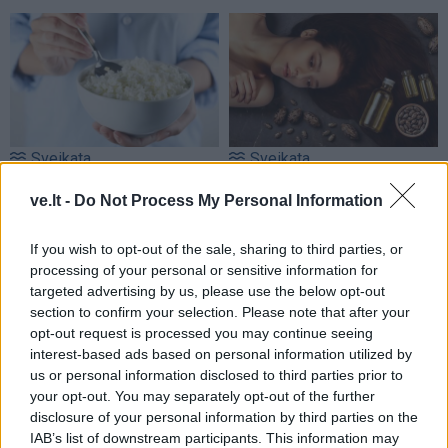
Sveikata
Sveikata
Varškė ne visada yra
Kaip ricinos aliejus veikia
ve.lt -
Do Not Process My Personal Information
geriausias pasirinkimas
plaukus: tyrimai paaiškina
vyresniame amžiuje – ką
liaudiškos priemonės
If you wish to opt-out of the sale, sharing to third parties, or
siūlo specialistai?
naudą
processing of your personal or sensitive information for
targeted advertising by us, please use the below opt-out
section to confirm your selection. Please note that after your
opt-out request is processed you may continue seeing
interest-based ads based on personal information utilized by
us or personal information disclosed to third parties prior to
your opt-out. You may separately opt-out of the further
disclosure of your personal information by third parties on the
Sveikata
Sveikata
IAB’s list of downstream participants. This information may