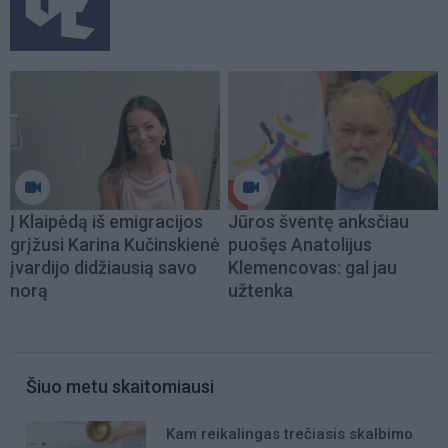
Į Klaipėdą iš emigracijos
Jūros šventę anksčiau
grįžusi Karina Kučinskienė
puošęs Anatolijus
įvardijo didžiausią savo
Klemencovas: gal jau
norą
užtenka
Šiuo metu skaitomiausi
Kam reikalingas trečiasis skalbimo