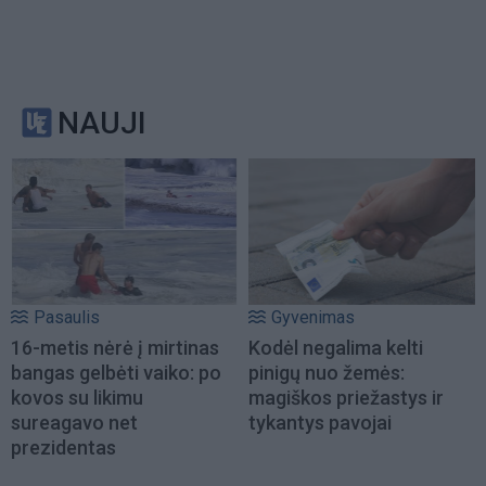
NAUJI
Pasaulis
Gyvenimas
16-metis nėrė į mirtinas
Kodėl negalima kelti
bangas gelbėti vaiko: po
pinigų nuo žemės:
kovos su likimu
magiškos priežastys ir
sureagavo net
tykantys pavojai
prezidentas