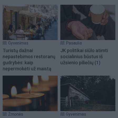
Gyvenimas
Pasaulis
Turistų dažnai
JK politikai siūlo atimti
nepastebimos restoranų
socialinius būstus iš
gudrybės: kaip
užsienio piliečių
(1)
nepermokėti už maistą
Žmonės
Gyvenimas