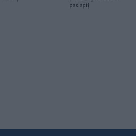
paslaptį
Load
More