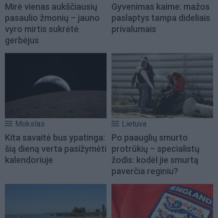
Mirė vienas aukščiausių
Gyvenimas kaime: mažos
pasaulio žmonių – jauno
paslaptys tampa dideliais
vyro mirtis sukrėtė
privalumais
gerbėjus
Mokslas
Lietuva
Kita savaitė bus ypatinga:
Po paauglių smurto
šią dieną verta pasižymėti
protrūkių – specialistų
kalendoriuje
žodis: kodėl jie smurtą
paverčia reginiu?