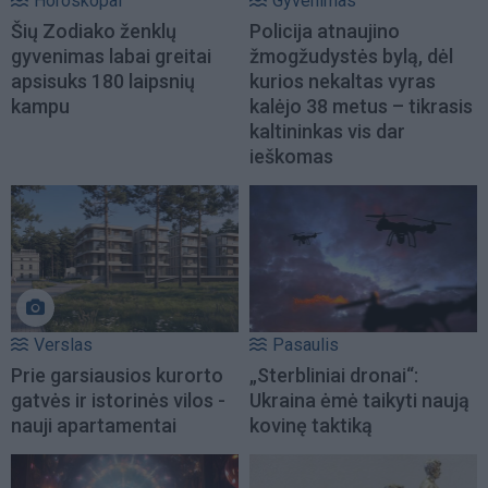
Horoskopai
Gyvenimas
Šių Zodiako ženklų
Policija atnaujino
gyvenimas labai greitai
žmogžudystės bylą, dėl
apsisuks 180 laipsnių
kurios nekaltas vyras
kampu
kalėjo 38 metus – tikrasis
kaltininkas vis dar
ieškomas
Verslas
Pasaulis
Prie garsiausios kurorto
„Sterbliniai dronai“:
gatvės ir istorinės vilos -
Ukraina ėmė taikyti naują
nauji apartamentai
kovinę taktiką