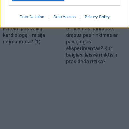
Data Deletion
Data Access
Privacy Policy
Sveikata
Sveikata
Patekti pas vaikų
Gimdymas namuose:
kardiologą - misija
drąsus pasirinkimas ar
neįmanoma?
(1)
pavojingas
eksperimentas? Kur
baigiasi laisvė rinktis ir
prasideda rizika?