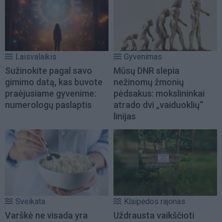
Laisvalaikis
Gyvenimas
Sužinokite pagal savo
Mūsų DNR slepia
gimimo datą, kas buvote
nežinomų žmonių
praėjusiame gyvenime:
pėdsakus: mokslininkai
numerologų paslaptis
atrado dvi „vaiduoklių“
linijas
Sveikata
Klaipėdos rajonas
Varškė ne visada yra
Uždrausta vaikščioti