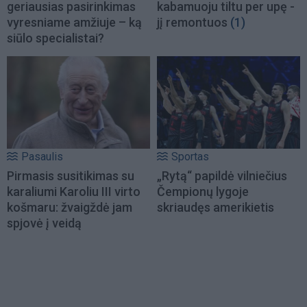
geriausias pasirinkimas
kabamuoju tiltu per upę -
vyresniame amžiuje – ką
jį remontuos
(1)
siūlo specialistai?
Pasaulis
Sportas
Pirmasis susitikimas su
„Rytą“ papildė vilniečius
karaliumi Karoliu III virto
Čempionų lygoje
košmaru: žvaigždė jam
skriaudęs amerikietis
spjovė į veidą