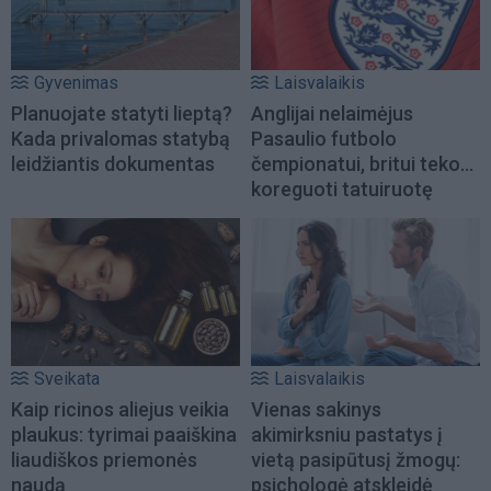
Gyvenimas
Laisvalaikis
Planuojate statyti lieptą?
Anglijai nelaimėjus
Kada privalomas statybą
Pasaulio futbolo
leidžiantis dokumentas
čempionatui, britui teko...
koreguoti tatuiruotę
Sveikata
Laisvalaikis
Kaip ricinos aliejus veikia
Vienas sakinys
plaukus: tyrimai paaiškina
akimirksniu pastatys į
liaudiškos priemonės
vietą pasipūtusį žmogų:
naudą
psichologė atskleidė