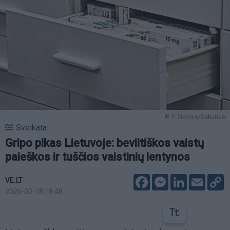
© P. Židonis/Sekundė
Sveikata
Gripo pikas Lietuvoje: beviltiškos vaistų
paieškos ir tuščios vaistinių lentynos
Facebook
Messenger
LinkedIn
Email
C
VE.LT
L
2026-02-18 18:48