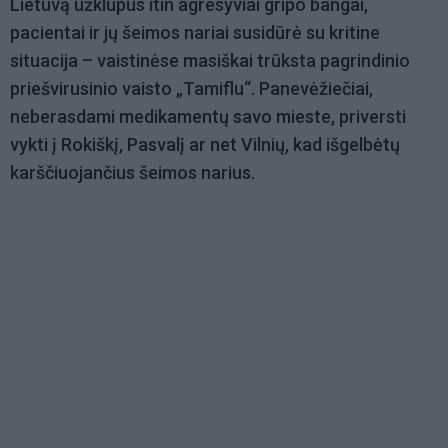
Lietuvą užklupus itin agresyviai gripo bangai,
pacientai ir jų šeimos nariai susidūrė su kritine
situacija – vaistinėse masiškai trūksta pagrindinio
priešvirusinio vaisto „Tamiflu“. Panevėžiečiai,
neberasdami medikamentų savo mieste, priversti
vykti į Rokiškį, Pasvalį ar net Vilnių, kad išgelbėtų
karščiuojančius šeimos narius.