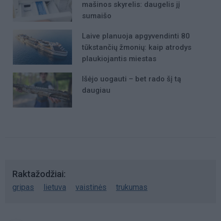
mašinos skyrelis: daugelis jį
sumaišo
Laive planuoja apgyvendinti 80
tūkstančių žmonių: kaip atrodys
plaukiojantis miestas
Išėjo uogauti – bet rado šį tą
daugiau
Raktažodžiai
gripas
lietuva
vaistinės
trukumas