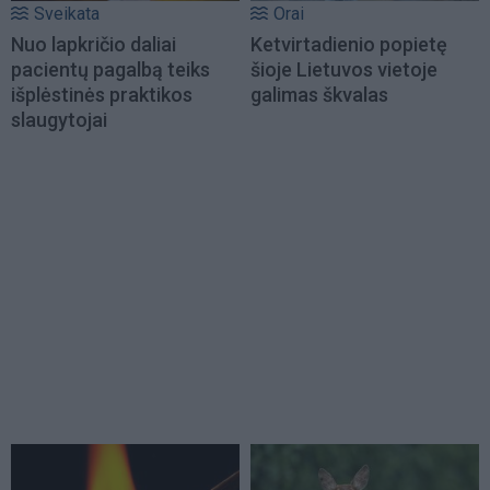
Sveikata
Orai
Nuo lapkričio daliai
Ketvirtadienio popietę
pacientų pagalbą teiks
šioje Lietuvos vietoje
išplėstinės praktikos
galimas škvalas
slaugytojai