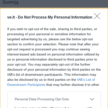
Suomiją.
Iš viso praeitais metais VLK sumokėjo 426,6 tūkst.
ve.lt -
Do Not Process My Personal Information
eurų už pacientų iš Lietuvos planinį gydymą
užsienyje.
If you wish to opt-out of the sale, sharing to third parties, or
processing of your personal or sensitive information for
targeted advertising by us, please use the below opt-out
section to confirm your selection. Please note that after your
opt-out request is processed you may continue seeing
interest-based ads based on personal information utilized by
us or personal information disclosed to third parties prior to
your opt-out. You may separately opt-out of the further
disclosure of your personal information by third parties on the
Į Klaipėdą iš emigracijos
Jūros šventę anksčiau
IAB’s list of downstream participants. This information may
also be disclosed by us to third parties on the
IAB’s List of
grįžusi Karina Kučinskienė
puošęs Anatolijus
Downstream Participants
that may further disclose it to other
įvardijo didžiausią savo
Klemencovas: gal jau
third parties.
norą
užtenka
Personal Data Processing Opt Outs