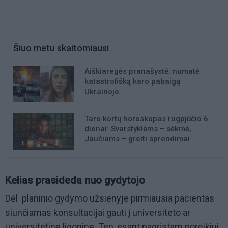
Šiuo metu skaitomiausi
Aiškiaregės pranašystė: numatė
katastrofišką karo pabaigą
Ukrainoje
Taro kortų horoskopas rugpjūčio 6
dienai: Svarstyklėms – sėkmė,
Jaučiams – greiti sprendimai
Kelias prasideda nuo gydytojo
Dėl planinio gydymo užsienyje pirmiausia pacientas
siunčiamas konsultacijai gauti į universiteto ar
universitetinę ligoninę. Ten, esant pagrįstam poreikiui,