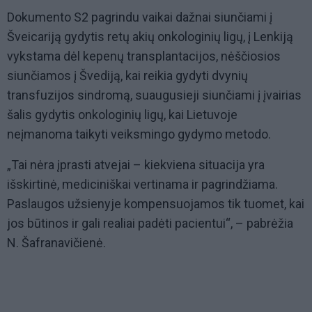
Dokumento S2 pagrindu vaikai dažnai siunčiami į
Šveicariją gydytis retų akių onkologinių ligų, į Lenkiją
vykstama dėl kepenų transplantacijos, nėščiosios
siunčiamos į Švediją, kai reikia gydyti dvynių
transfuzijos sindromą, suaugusieji siunčiami į įvairias
šalis gydytis onkologinių ligų, kai Lietuvoje
neįmanoma taikyti veiksmingo gydymo metodo.
„Tai nėra įprasti atvejai – kiekviena situacija yra
išskirtinė, mediciniškai vertinama ir pagrindžiama.
Paslaugos užsienyje kompensuojamos tik tuomet, kai
jos būtinos ir gali realiai padėti pacientui“, – pabrėžia
N. Šafranavičienė.