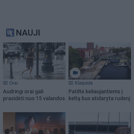
NAUJI
Orai
Klaipėda
Audringi orai gali
Patiltė keliaujantiems į
prasidėti nuo 15 valandos
keltą bus atidaryta rudenį