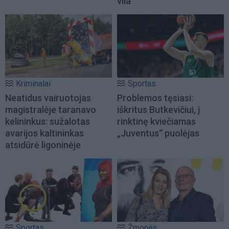
vila
Kriminalai
Sportas
Neatidus vairuotojas
Problemos tęsiasi:
magistralėje taranavo
iškritus Butkevičiui, į
kelininkus: sužalotas
rinktinę kviečiamas
avarijos kaltininkas
„Juventus“ puolėjas
atsidūrė ligoninėje
Sportas
Žmonės