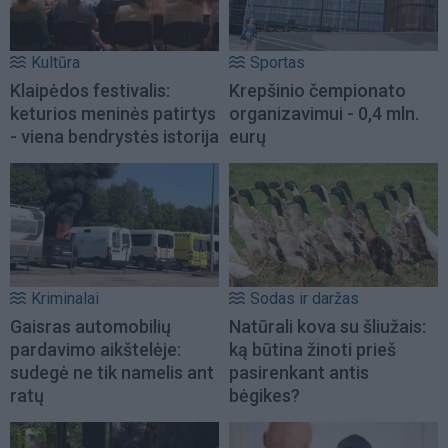
Kultūra
Sportas
Klaipėdos festivalis:
Krepšinio čempionato
keturios meninės patirtys
organizavimui - 0,4 mln.
- viena bendrystės istorija
eurų
Kriminalai
Sodas ir daržas
Gaisras automobilių
Natūrali kova su šliužais:
pardavimo aikštelėje:
ką būtina žinoti prieš
sudegė ne tik namelis ant
pasirenkant antis
ratų
bėgikes?