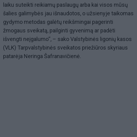
laiku suteikti reikiamų paslaugų arba kai visos mūsų
šalies galimybės jau išnaudotos, o užsienyje taikomas
gydymo metodas galėtų reikšmingai pagerinti
žmogaus sveikatą, pailginti gyvenimą ar padėti
išvengti neįgalumo“, – sako Valstybinės ligonių kasos
(VLK) Tarpvalstybinės sveikatos priežiūros skyriaus
patarėja Neringa Šafranavičienė.