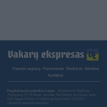
Load
More
Footer
Pranešk naujieną
Prenumerata
Skelbimai
Reklama
menu
Kontaktai
Populiariausios paieškos frazės:
ekoplanet.lt
KlipShop
Topbeauty
FS 25 Mods
camelia
Ket bilietai
ket testai
esta
viza
Apple iPhone 16 telefonai
Sportuok.lt
GOSAVY
vartojimo paskola internetu