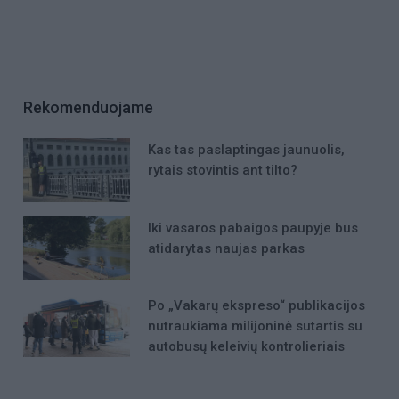
Rekomenduojame
Kas tas paslaptingas jaunuolis,
rytais stovintis ant tilto?
Iki vasaros pabaigos paupyje bus
atidarytas naujas parkas
Po „Vakarų ekspreso“ publikacijos
nutraukiama milijoninė sutartis su
autobusų keleivių kontrolieriais