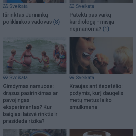
Sveikata
Sveikata
Išrinktas Jūrininkų
Patekti pas vaikų
poliklinikos vadovas
(8)
kardiologą - misija
neįmanoma?
(1)
Sveikata
Sveikata
Gimdymas namuose:
Kraujas ant šepetėlio:
drąsus pasirinkimas ar
požymis, kurį daugelis
pavojingas
metų metus laiko
eksperimentas? Kur
smulkmena
baigiasi laisvė rinktis ir
prasideda rizika?