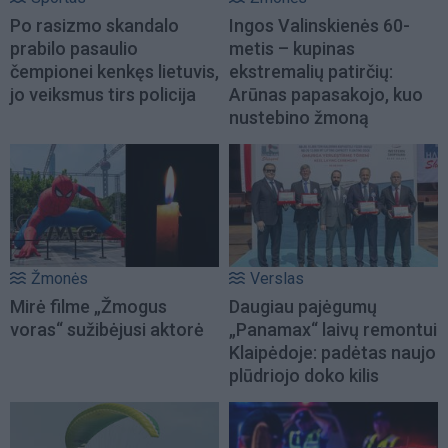
Po rasizmo skandalo
Ingos Valinskienės 60-
prabilo pasaulio
metis – kupinas
čempionei kenkęs lietuvis,
ekstremalių patirčių:
jo veiksmus tirs policija
Arūnas papasakojo, kuo
nustebino žmoną
Žmonės
Verslas
Mirė filme „Žmogus
Daugiau pajėgumų
voras“ sužibėjusi aktorė
„Panamax“ laivų remontui
Klaipėdoje: padėtas naujo
plūdriojo doko kilis