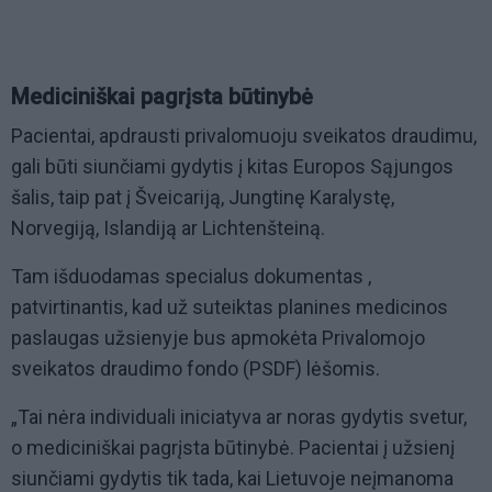
Mediciniškai pagrįsta būtinybė
Pacientai, apdrausti privalomuoju sveikatos draudimu,
gali būti siunčiami gydytis į kitas Europos Sąjungos
šalis, taip pat į Šveicariją, Jungtinę Karalystę,
Norvegiją, Islandiją ar Lichtenšteiną.
Tam išduodamas specialus dokumentas ,
patvirtinantis, kad už suteiktas planines medicinos
paslaugas užsienyje bus apmokėta Privalomojo
sveikatos draudimo fondo (PSDF) lėšomis.
„Tai nėra individuali iniciatyva ar noras gydytis svetur,
o mediciniškai pagrįsta būtinybė. Pacientai į užsienį
siunčiami gydytis tik tada, kai Lietuvoje neįmanoma