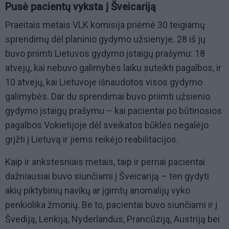
Pusė pacientų vyksta į Šveicariją
Praeitais metais VLK komisija priėmė 30 teigiamų
sprendimų dėl planinio gydymo užsienyje. 28 iš jų
buvo priimti Lietuvos gydymo įstaigų prašymu: 18
atvejų, kai nebuvo galimybės laiku suteikti pagalbos, ir
10 atvejų, kai Lietuvoje išnaudotos visos gydymo
galimybės. Dar du sprendimai buvo priimti užsienio
gydymo įstaigų prašymu – kai pacientai po būtinosios
pagalbos Vokietijoje dėl sveikatos būklės negalėjo
grįžti į Lietuvą ir jiems reikėjo reabilitacijos.
Kaip ir ankstesniais metais, taip ir pernai pacientai
dažniausiai buvo siunčiami į Šveicariją – ten gydyti
akių piktybinių navikų ar įgimtų anomalijų vyko
penkiolika žmonių. Be to, pacientai buvo siunčiami ir į
Švediją, Lenkiją, Nyderlandus, Prancūziją, Austriją bei