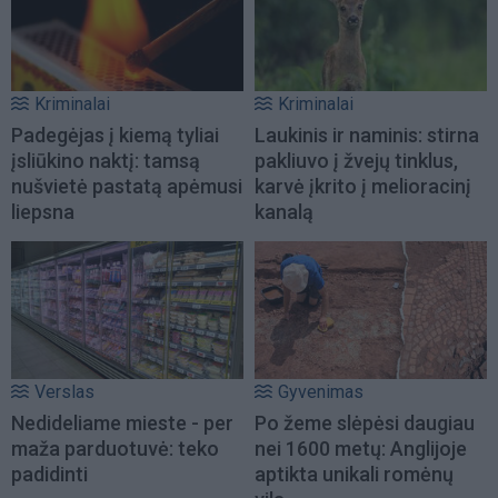
Kriminalai
Kriminalai
Padegėjas į kiemą tyliai
Laukinis ir naminis: stirna
įsliūkino naktį: tamsą
pakliuvo į žvejų tinklus,
nušvietė pastatą apėmusi
karvė įkrito į melioracinį
liepsna
kanalą
Verslas
Gyvenimas
Nedideliame mieste - per
Po žeme slėpėsi daugiau
maža parduotuvė: teko
nei 1600 metų: Anglijoje
padidinti
aptikta unikali romėnų