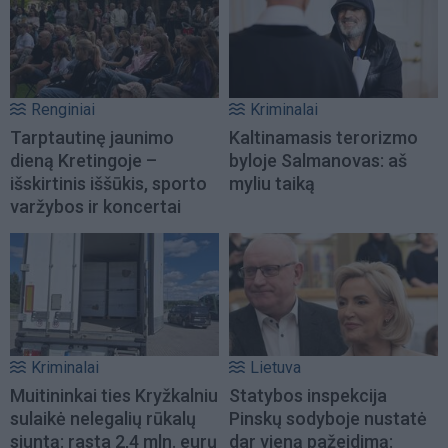
Renginiai
Kriminalai
Tarptautinę jaunimo
Kaltinamasis terorizmo
dieną Kretingoje –
byloje Salmanovas: aš
išskirtinis iššūkis, sporto
myliu taiką
varžybos ir koncertai
Kriminalai
Lietuva
Muitininkai ties Kryžkalniu
Statybos inspekcija
sulaikė nelegalių rūkalų
Pinskų sodyboje nustatė
siuntą: rasta 2,4 mln. eurų
dar vieną pažeidimą: