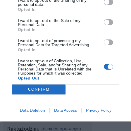
I want to opt-out of the Sharing of my
personal data.
Šiuo metu skaitomiausi
Opted In
I want to opt-out of the Sale of my
Trijų Zodiako ženklų jau
Personal Data.
artimiausiomis dienomis laukia
Opted In
triumfas visuose reikaluose
I want to opt-out of processing my
Personal Data for Targeted Advertising.
Šie Zodiako ženklai pagaliau
Opted In
pasieks proveržį, kurio taip ilgai
laukė
I want to opt-out of Collection, Use,
Retention, Sale, and/or Sharing of my
Personal Data that Is Unrelated with the
Dienos horoskopas 12 Zodiako
Purposes for which it was collected.
Opted Out
ženklų: svarbu neperžengti savo
galimybių ribos
CONFIRM
Data Deletion
Data Access
Privacy Policy
Raktažodžiai
planinės operacijos