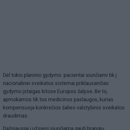
Dėl tokio planinio gydymo pacientai siunčiami tik į
nacionalinei sveikatos sistemai priklausančias
gydymo įstaigas kitose Europos šalyse. Be to,
apmokamos tik tos medicinos paslaugos, kurias
kompensuoja konkrečios šalies valstybinis sveikatos
draudimas.
Dažniausiai į užsienį siunčiama gauti brangių,