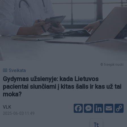
© freepik nuotr.
Sveikata
Gydymas užsienyje: kada Lietuvos
pacientai siunčiami į kitas šalis ir kas už tai
moka?
Facebook
Messenger
LinkedIn
Email
C
VLK
L
2025-06-03 11:49