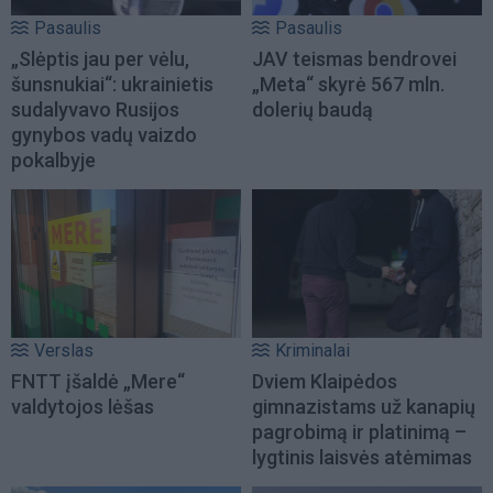
Pasaulis
Pasaulis
„Slėptis jau per vėlu,
JAV teismas bendrovei
šunsnukiai“: ukrainietis
„Meta“ skyrė 567 mln.
sudalyvavo Rusijos
dolerių baudą
gynybos vadų vaizdo
pokalbyje
Verslas
Kriminalai
FNTT įšaldė „Mere“
Dviem Klaipėdos
valdytojos lėšas
gimnazistams už kanapių
pagrobimą ir platinimą –
lygtinis laisvės atėmimas