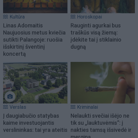
Kultūra
Horoskopai
Linas Adomaitis
Rauginti agurkai bus
Naujuosius metus kviečia
traškūs visą žiemą:
sutikti Palangoje: ruošia
įdėkite tai į stiklainio
išskirtinį šventinį
dugną
koncertą
Verslas
Kriminalai
Į daugiabučio statybas
Nelaukti svečiai išėjo ne
kaime investuojantis
tik su „lauktuvėmis“: į
verslininkas: tai yra ateitis
nakties tamsą išsivedė ir
merginą