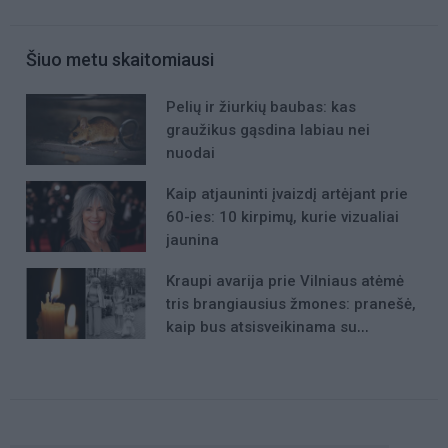
Šiuo metu skaitomiausi
Pelių ir žiurkių baubas: kas
graužikus gąsdina labiau nei
nuodai
Kaip atjauninti įvaizdį artėjant prie
60-ies: 10 kirpimų, kurie vizualiai
jaunina
Kraupi avarija prie Vilniaus atėmė
tris brangiausius žmones: pranešė,
kaip bus atsisveikinama su
mergaite, jos mama ir močiute