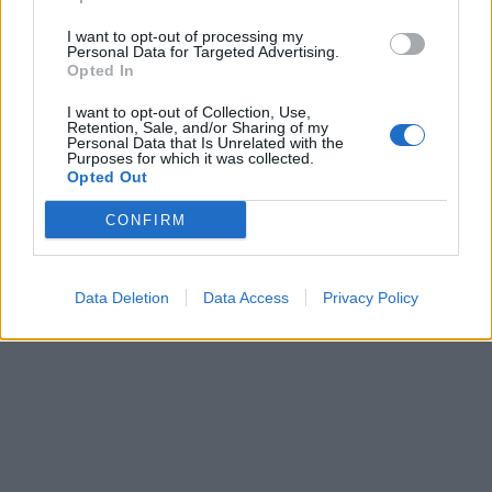
prasideda rizika?
I want to opt-out of processing my
Personal Data for Targeted Advertising.
Opted In
I want to opt-out of Collection, Use,
Retention, Sale, and/or Sharing of my
Personal Data that Is Unrelated with the
Purposes for which it was collected.
Opted Out
Sveikata
Sveikata
CONFIRM
Kokia arbata gali padėti
Alus per karščius gali
nuo galvos skausmo?
tapti pavojingais spąstais:
kodėl vėsos pojūtis
Data Deletion
Data Access
Privacy Policy
apgaulingas