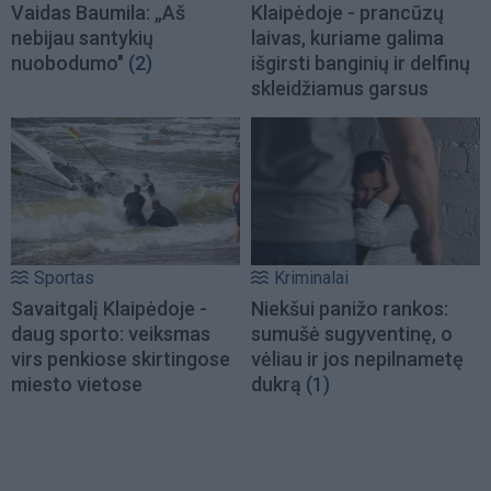
Vaidas Baumila: „Aš
Klaipėdoje - prancūzų
nebijau santykių
laivas, kuriame galima
nuobodumo"
(2)
išgirsti banginių ir delfinų
skleidžiamus garsus
Sportas
Kriminalai
Savaitgalį Klaipėdoje -
Niekšui panižo rankos:
daug sporto: veiksmas
sumušė sugyventinę, o
virs penkiose skirtingose
vėliau ir jos nepilnametę
miesto vietose
dukrą
(1)