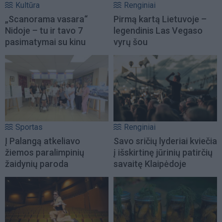
Kultūra
Renginiai
„Scanorama vasara“
Pirmą kartą Lietuvoje –
Nidoje – tu ir tavo 7
legendinis Las Vegaso
pasimatymai su kinu
vyrų šou
Sportas
Renginiai
Į Palangą atkeliavo
Savo sričių lyderiai kviečia
žiemos paralimpinių
į išskirtinę jūrinių patirčių
žaidynių paroda
savaitę Klaipėdoje