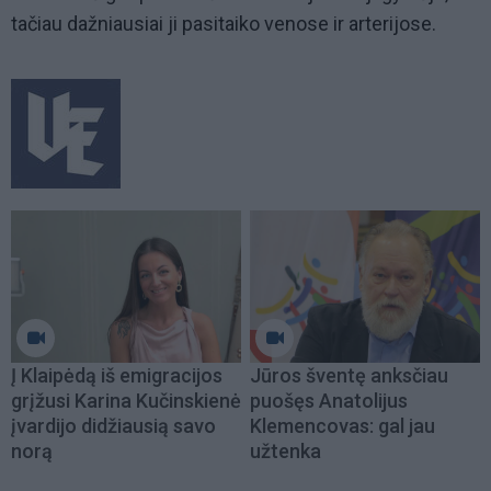
tačiau dažniausiai ji pasitaiko venose ir arterijose.
Į Klaipėdą iš emigracijos
Jūros šventę anksčiau
grįžusi Karina Kučinskienė
puošęs Anatolijus
įvardijo didžiausią savo
Klemencovas: gal jau
norą
užtenka