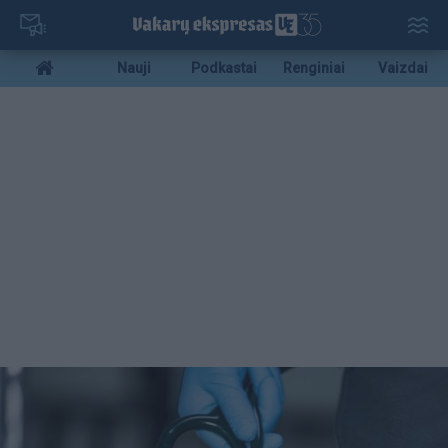
Pereiti
į
pagrindinį
Mobile
Nauji
Podkastai
Renginiai
Vaizdai
turinį
menu
bottom