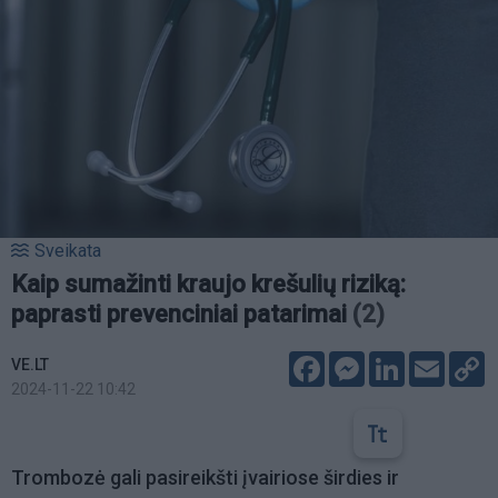
Sveikata
Kaip sumažinti kraujo krešulių riziką:
paprasti prevenciniai patarimai
(2)
Facebook
Messenger
LinkedIn
Email
C
VE.LT
L
2024-11-22 10:42
Trombozė gali pasireikšti įvairiose širdies ir