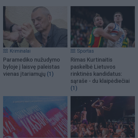
Kriminalai
Sportas
Paramediko nužudymo
Rimas Kurtinaitis
byloje į laisvę paleistas
paskelbė Lietuvos
vienas įtariamųjų
(1)
rinktinės kandidatus:
sąraše - du klaipėdiečiai
(1)