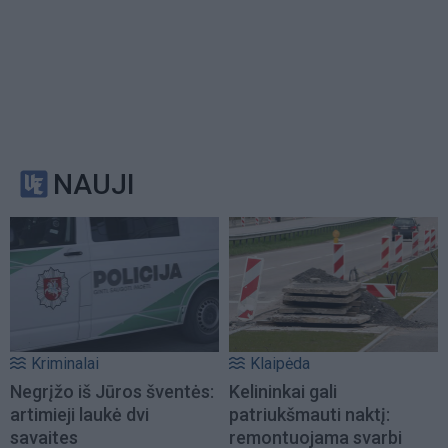
NAUJI
Kriminalai
Klaipėda
Negrįžo iš Jūros šventės:
Kelininkai gali
artimieji laukė dvi
patriukšmauti naktį:
savaites
remontuojama svarbi