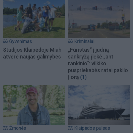
Gyvenimas
Kriminalai
Studijos Klaipėdoje Miah
„Fūristas“ į judrią
atvėrė naujas galimybes
sankryžą įlėkė „ant
rankinio“: vilkiko
puspriekabės ratai pakilo
į orą
(1)
Žmonės
Klaipėdos pulsas