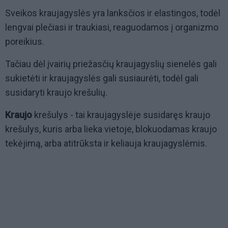
Sveikos kraujagyslės yra lanksčios ir elastingos, todėl
lengvai plečiasi ir traukiasi, reaguodamos į organizmo
poreikius.
Tačiau dėl įvairių priežasčių kraujagyslių sienelės gali
sukietėti ir kraujagyslės gali susiaurėti, todėl gali
susidaryti kraujo krešulių.
Kraujo
krešulys - tai kraujagyslėje susidaręs kraujo
krešulys, kuris arba lieka vietoje, blokuodamas kraujo
tekėjimą, arba atitrūksta ir keliauja kraujagyslėmis.