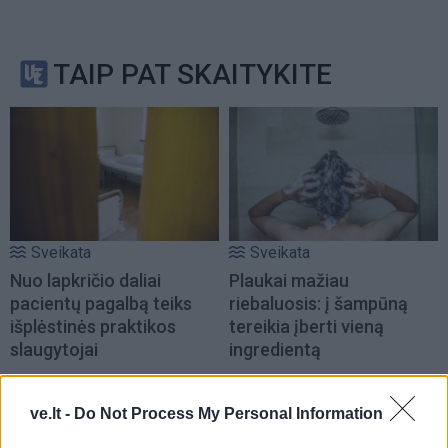
TAIP PAT SKAITYKITE
Sveikata
Sveikata
Nuo lapkričio daliai
Plaukai mažiau
pacientų pagalbą teiks
riebaluosis: į šampūną
išplėstinės praktikos
tereikia įberti vieną
slaugytojai
ingredientą
ve.lt -
Do Not Process My Personal Information