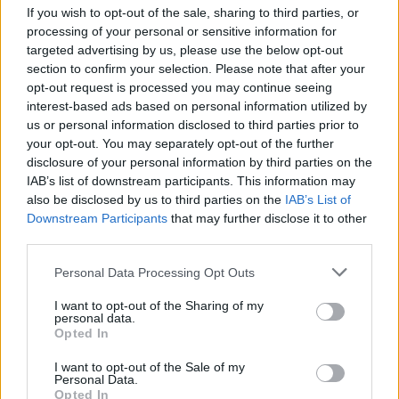
If you wish to opt-out of the sale, sharing to third parties, or
processing of your personal or sensitive information for
targeted advertising by us, please use the below opt-out
Sveikata
Sveikata
section to confirm your selection. Please note that after your
opt-out request is processed you may continue seeing
Išrinktas Jūrininkų
Patekti pas vaikų
interest-based ads based on personal information utilized by
poliklinikos vadovas
(9)
kardiologą - misija
us or personal information disclosed to third parties prior to
neįmanoma?
(1)
your opt-out. You may separately opt-out of the further
disclosure of your personal information by third parties on the
IAB’s list of downstream participants. This information may
also be disclosed by us to third parties on the
IAB’s List of
Downstream Participants
that may further disclose it to other
third parties.
Personal Data Processing Opt Outs
Sveikata
Sveikata
I want to opt-out of the Sharing of my
Gimdymas namuose:
Kraujas ant šepetėlio:
personal data.
drąsus pasirinkimas ar
požymis, kurį daugelis
Opted In
pavojingas
metų metus laiko
I want to opt-out of the Sale of my
eksperimentas? Kur
smulkmena
Personal Data.
baigiasi laisvė rinktis ir
Opted In