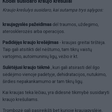
Kodėl susidaro kraujo krešuliai
Kraujo krešulys susidaro, kai sutampa trys sąlygos:
kraujagyslės pažeidimas
dėl traumos, uždegimo,
aterosklerozės arba operacijos.
Padidėjęs kraujo krešėjimas
- kraujas greitai tirštėja.
Taip gali atsitikti dėl nėštumo, tam tikrų vaistų
vartojimo, autoimuninių ligų, vėžio ir kt.
Sulėtėjusi kraujo tėkmė
, kuri gali atsirasti dėl ilgo
sėdėjimo vienoje padėtyje, dehidratacijos, nutukimo,
širdies nepakankamumo ar tam tikrų ligų.
Kai kraujas teka lėčiau, yra didesnė tikimybė susidaryti
kraujo krešuliams.
Trombozė gali pasireikšti bet kurioje kraujagyslėje,