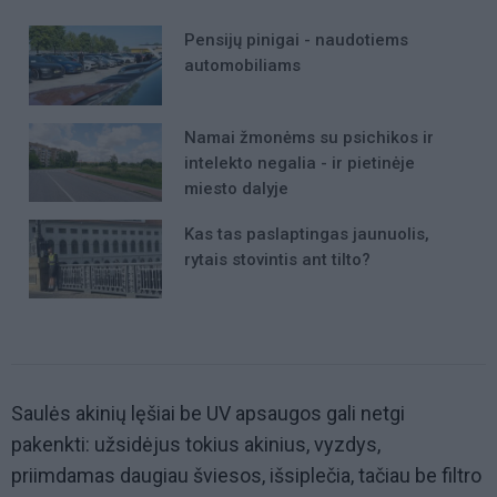
Pensijų pinigai - naudotiems
automobiliams
Namai žmonėms su psichikos ir
intelekto negalia - ir pietinėje
miesto dalyje
Kas tas paslaptingas jaunuolis,
rytais stovintis ant tilto?
Saulės akinių lęšiai be UV apsaugos gali netgi
pakenkti: užsidėjus tokius akinius, vyzdys,
priimdamas daugiau šviesos, išsiplečia, tačiau be filtro