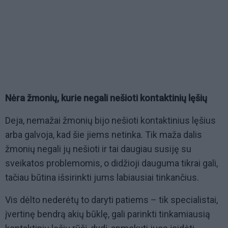
Nėra žmonių, kurie negali nešioti kontaktinių lęšių
Deja, nemažai žmonių bijo nešioti kontaktinius lęšius
arba galvoja, kad šie jiems netinka. Tik maža dalis
žmonių negali jų nešioti ir tai daugiau susiję su
sveikatos problemomis, o didžioji dauguma tikrai gali,
tačiau būtina išsirinkti jums labiausiai tinkančius.
Vis dėlto nederėtų to daryti patiems – tik specialistai,
įvertinę bendrą akių būklę, gali parinkti tinkamiausią