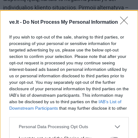
individualios kliento situacijos. Pirmoji alternatyva –
ant skaidrių korekcinių akinių dedami specialūs klipsai
ve.lt -
Do Not Process My Personal Information
arba papildomi akiniai, vadinami „Suncovers“.
If you wish to opt-out of the sale, sharing to third parties, or
processing of your personal or sensitive information for
targeted advertising by us, please use the below opt-out
section to confirm your selection. Please note that after your
opt-out request is processed you may continue seeing
interest-based ads based on personal information utilized by
us or personal information disclosed to third parties prior to
your opt-out. You may separately opt-out of the further
disclosure of your personal information by third parties on the
IAB’s list of downstream participants. This information may
also be disclosed by us to third parties on the
IAB’s List of
Downstream Participants
that may further disclose it to other
third parties.
Personal Data Processing Opt Outs
Akiniai „chameleonai“ – naujas jaunimo mados
klyksmas