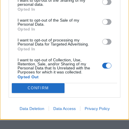
I want to opt-out of the Sharing of my
personal data.
Opted In
Vis tik universaliausias variantas – akiniai
„chameleonai“, t.y. akiniai su fotochrominiais lęšiais,
I want to opt-out of the Sale of my
Personal Data.
kurie būnant saulėkaitoje patamsėja, o įėjus į patalpą
Opted In
vėl tampa šviesūs.
I want to opt-out of processing my
Personal Data for Targeted Advertising.
Deja, nuo šio varianto gali baidyti dar gaji populiari
Opted In
nuomonė, kad tai – atgyvena, pamėgta vyresnio
I want to opt-out of Collection, Use,
Retention, Sale, and/or Sharing of my
amžiaus žmonių ir atpažįstama iš baisaus geltonumo
Personal Data that Is Unrelated with the
Purposes for which it was collected.
ar neaiškios rudos lęšių spalvos.
Opted Out
CONFIRM
Data Deletion
Data Access
Privacy Policy