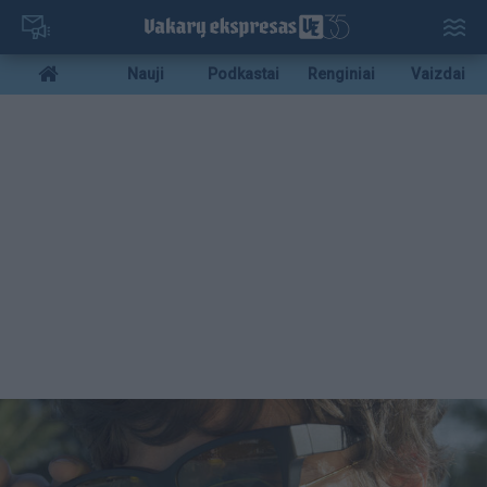
Pereiti
į
pagrindinį
Mobile
Nauji
Podkastai
Renginiai
Vaizdai
turinį
menu
bottom