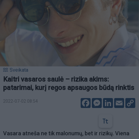
Sveikata
Kaitri vasaros saulė – rizika akims:
patarimai, kurį regos apsaugos būdą rinktis
Facebook
Messenger
LinkedIn
Email
C
2022-07-02 08:54
L
Vasara atneša ne tik malonumų, bet ir rizikų. Viena