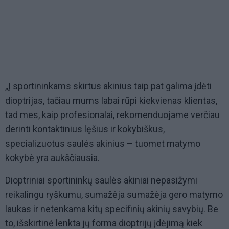
„Į sportininkams skirtus akinius taip pat galima įdėti
dioptrijas, tačiau mums labai rūpi kiekvienas klientas,
tad mes, kaip profesionalai, rekomenduojame verčiau
derinti kontaktinius lęšius ir kokybiškus,
specializuotus saulės akinius – tuomet matymo
kokybė yra aukščiausia.
Dioptriniai sportininkų saulės akiniai nepasižymi
reikalingu ryškumu, sumažėja sumažėja gero matymo
laukas ir netenkama kitų specifinių akinių savybių. Be
to, išskirtinė lenkta jų forma dioptrijų įdėjimą kiek