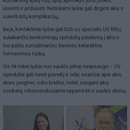
kontaktinių lęšių rūšį, dydį, apmokyti juos įsidėti,
išsiimti ir prižiūrėti. Netinkami lęšiai gali dirginti akis ir
sukelti kitų komplikacijų.
Beje, kontaktiniai lęšiai gali būti su specialiu UV filtru,
sulaikančiu kenksmingų spindulių patekimą į akis ir
tuo pačiu sumažinančiu žievinės kataraktos
formavimos riziką.
Vis tik tokie lęšiai nuo saulės pilnai neapsaugo – UV
spinduliai gali turėti poveikį ir odai, esančiai apie akis,
akies junginei, voko kraštui, todėl, saugant akių
sveikatą, rekomenduojama nepamiršti ir saulės akinių.