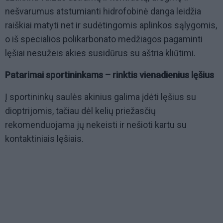
nešvarumus atstumianti hidrofobinė danga leidžia
raiškiai matyti net ir sudėtingomis aplinkos sąlygomis,
o iš specialios polikarbonato medžiagos pagaminti
lęšiai nesužeis akies susidūrus su aštria kliūtimi.
Patarimai sportininkams – rinktis vienadienius lęšius
Į sportininkų saulės akinius galima įdėti lęšius su
dioptrijomis, tačiau dėl kelių priežasčių
rekomenduojama jų nekeisti ir nešioti kartu su
kontaktiniais lęšiais.