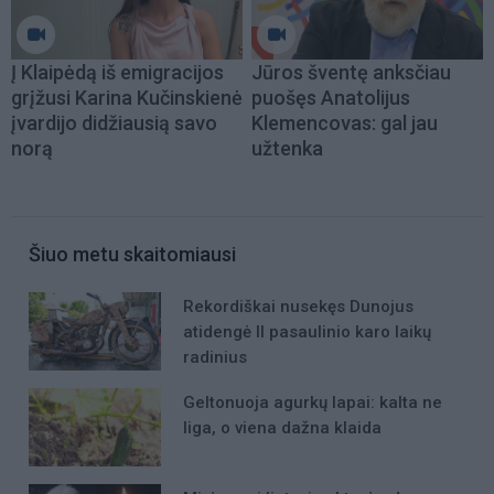
Į Klaipėdą iš emigracijos
Jūros šventę anksčiau
grįžusi Karina Kučinskienė
puošęs Anatolijus
įvardijo didžiausią savo
Klemencovas: gal jau
norą
užtenka
Šiuo metu skaitomiausi
Rekordiškai nusekęs Dunojus
atidengė II pasaulinio karo laikų
radinius
Geltonuoja agurkų lapai: kalta ne
liga, o viena dažna klaida