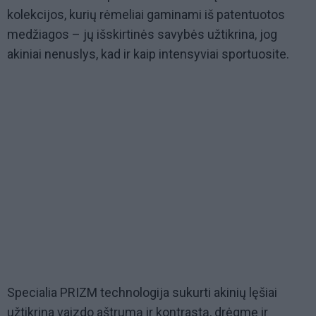
kolekcijos, kurių rėmeliai gaminami iš patentuotos
medžiagos – jų išskirtinės savybės užtikrina, jog
akiniai nenuslys, kad ir kaip intensyviai sportuosite.
Specialia PRIZM technologija sukurti akinių lęšiai
užtikrina vaizdo aštrumą ir kontrastą, drėgmę ir