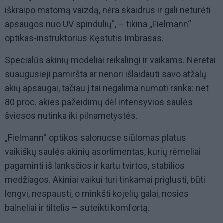
iškraipo matomą vaizdą, nėra skaidrus ir gali neturėti
apsaugos nuo UV spindulių“, – tikina „Fielmann“
optikas-instruktorius Kęstutis Imbrasas.
Specialūs akinių modeliai reikalingi ir vaikams. Neretai
suaugusieji pamiršta ar nenori išlaidauti savo atžalų
akių apsaugai, tačiau į tai negalima numoti ranka: net
80 proc. akies pažeidimų dėl intensyvios saulės
šviesos nutinka iki pilnametystės.
„Fielmann“ optikos salonuose siūlomas platus
vaikiškų saulės akinių asortimentas, kurių rėmeliai
pagaminti iš lanksčios ir kartu tvirtos, stabilios
medžiagos. Akiniai vaikui turi tinkamai priglusti, būti
lengvi, nespausti, o minkšti kojelių galai, nosies
balneliai ir tiltelis – suteikti komfortą.