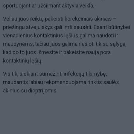
sportuojant ar užsiimant aktyvia veikla.
Vėliau juos reiktų pakeisti korekciniais akiniais –
priešingu atveju akys gali imti sausėti. Esant būtinybei
vienadienius kontaktinius lęšius galima naudoti ir
maudynėms, tačiau juos galima nešioti tik su sąlyga,
kad po to juos išmesite ir pakeisite nauja pora
kontaktinių lęšių.
Vis tik, siekiant sumažinti infekcijų tikimybę,
maudantis labiau rekomenduojama rinktis saulės
akinius su dioptrijomis.