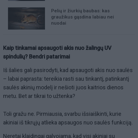
Pelių ir žiurkių baubas: kas
graužikus gąsdina labiau nei
nuodai
Kaip tinkamai apsaugoti akis nuo žalingų UV
spindulių? Bendri patarimai
Iš šalies gali pasirodyti, kad apsaugoti akis nuo saulės
– labai paprasta: tereikia rasti sau tinkantį, patinkantį
saulės akinių modelį ir nešioti juos kaitrios dienos
metu. Bet ar tikrai to užtenka?
Toli gražu ne. Pirmiausia, svarbu išsiaiškinti, kurie
akiniai iš tikrųjų atlieka apsaugos nuo saulės funkciją.
Neretai klaidingai galvojama, kad visi akiniai su