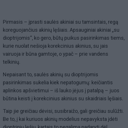
Pirmasis – įprasti saulės akiniai su tamsintais, regą
koreguojančius akinių lęšiais. Apsauginiai akiniai „su
dioptrijomis“, ko gero, būtų puikus pasirinkimas tiems,
kurie nuolat nešioja korekcinius akinius, su jais
vairuoja ir būna gamtoje, o ypač – prie vandens
telkinių.
Nepaisant to, saulės akinių su dioptrijomis
pasirinkimas sukelia kiek nepatogumų: keičiantis
aplinkos apšvietimui – iš lauko įėjus į patalpą – juos
būtina keisti į korekcinius akinius su skaidriais lęšiais.
Taip jie greičiau dėvisi, susibraižo, gali greičiau sulūžti.
Be to, į kai kuriuos akinių modelius nepavyksta įdėti
dioptrinių lęšių, kartais to negalima padaryti dėl