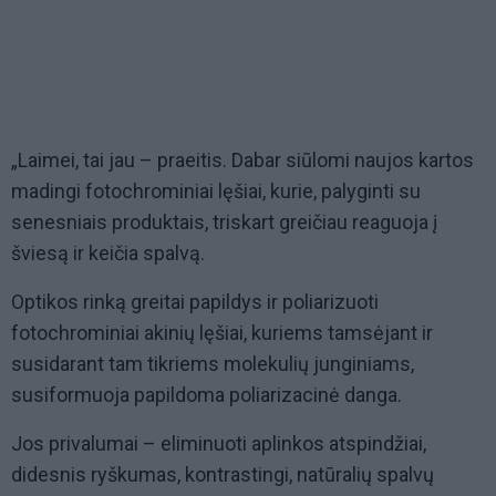
„Laimei, tai jau – praeitis. Dabar siūlomi naujos kartos
madingi fotochrominiai lęšiai, kurie, palyginti su
senesniais produktais, triskart greičiau reaguoja į
šviesą ir keičia spalvą.
Optikos rinką greitai papildys ir poliarizuoti
fotochrominiai akinių lęšiai, kuriems tamsėjant ir
susidarant tam tikriems molekulių junginiams,
susiformuoja papildoma poliarizacinė danga.
Jos privalumai – eliminuoti aplinkos atspindžiai,
didesnis ryškumas, kontrastingi, natūralių spalvų