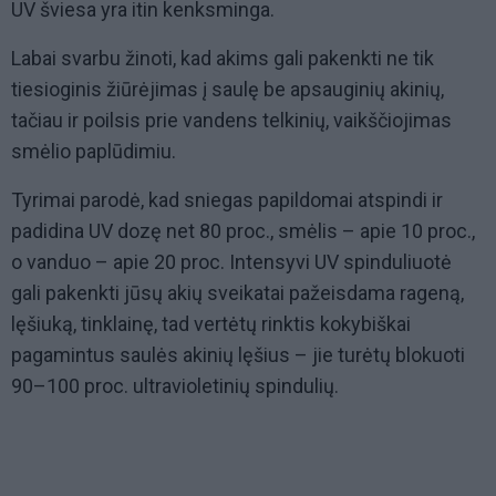
UV šviesa yra itin kenksminga.
Labai svarbu žinoti, kad akims gali pakenkti ne tik
tiesioginis žiūrėjimas į saulę be apsauginių akinių,
tačiau ir poilsis prie vandens telkinių, vaikščiojimas
smėlio paplūdimiu.
Tyrimai parodė, kad sniegas papildomai atspindi ir
padidina UV dozę net 80 proc., smėlis – apie 10 proc.,
o vanduo – apie 20 proc. Intensyvi UV spinduliuotė
gali pakenkti jūsų akių sveikatai pažeisdama rageną,
lęšiuką, tinklainę, tad vertėtų rinktis kokybiškai
pagamintus saulės akinių lęšius – jie turėtų blokuoti
90–100 proc. ultravioletinių spindulių.