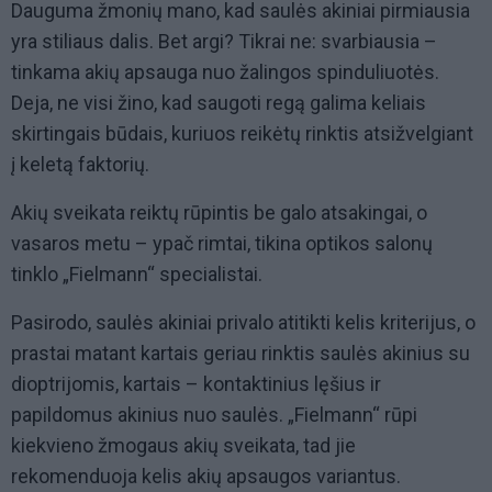
Dauguma žmonių mano, kad saulės akiniai pirmiausia
yra stiliaus dalis. Bet argi? Tikrai ne: svarbiausia –
tinkama akių apsauga nuo žalingos spinduliuotės.
Deja, ne visi žino, kad saugoti regą galima keliais
skirtingais būdais, kuriuos reikėtų rinktis atsižvelgiant
į keletą faktorių.
Akių sveikata reiktų rūpintis be galo atsakingai, o
vasaros metu – ypač rimtai, tikina optikos salonų
tinklo „Fielmann“ specialistai.
Pasirodo, saulės akiniai privalo atitikti kelis kriterijus, o
prastai matant kartais geriau rinktis saulės akinius su
dioptrijomis, kartais – kontaktinius lęšius ir
papildomus akinius nuo saulės. „Fielmann“ rūpi
kiekvieno žmogaus akių sveikata, tad jie
rekomenduoja kelis akių apsaugos variantus.