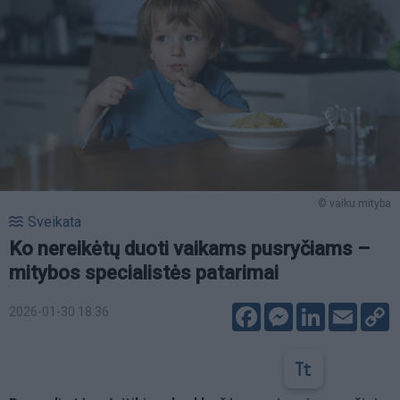
© vaiku mityba
Sveikata
Ko nereikėtų duoti vaikams pusryčiams –
mitybos specialistės patarimai
Facebook
Messenger
LinkedIn
Email
C
2026-01-30 18:36
L