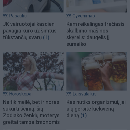
Pasaulis
Gyvenimas
JK vairuotojai kasdien
Kam reikalingas trečiasis
pavagia kuro už šimtus
skalbimo mašinos
tūkstančių svarų
(1)
skyrelis: daugelis jį
sumaišo
Horoskopai
Laisvalaikis
Ne tik meilė, bet ir noras
Kas nutiks organizmui, jei
sukurti šeimą: šių
alų gersite kiekvieną
Zodiako ženklų moterys
dieną
(1)
greitai tampa žmonomis