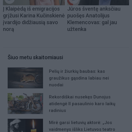
Į Klaipėdą iš emigracijos
Jūros šventę anksčiau
grįžusi Karina Kučinskienė
puošęs Anatolijus
įvardijo didžiausią savo
Klemencovas: gal jau
norą
užtenka
Šiuo metu skaitomiausi
Pelių ir žiurkių baubas: kas
graužikus gąsdina labiau nei
nuodai
Rekordiškai nusekęs Dunojus
atidengė II pasaulinio karo laikų
radinius
Mirė garsi lietuvių aktorė: „Jos
vaidmenys išliks Lietuvos teatro