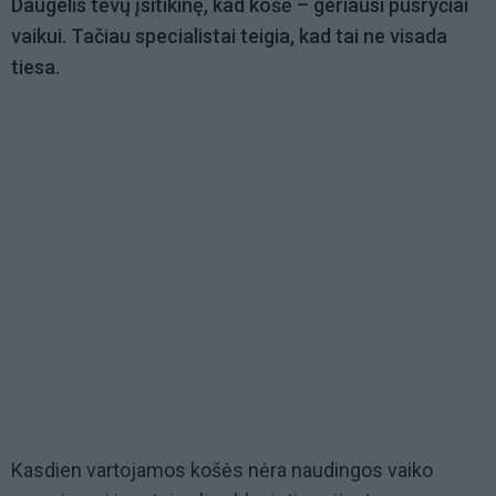
Daugelis tėvų įsitikinę, kad košė – geriausi pusryčiai
vaikui. Tačiau specialistai teigia, kad tai ne visada
tiesa.
Kasdien vartojamos košės nėra naudingos vaiko