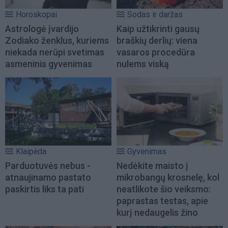
Horoskopai
Sodas ir daržas
Astrologė įvardijo
Kaip užtikrinti gausų
Zodiako ženklus, kuriems
braškių derlių: viena
niekada nerūpi svetimas
vasaros procedūra
asmeninis gyvenimas
nulems viską
Klaipėda
Gyvenimas
Parduotuvės nebus -
Nedėkite maisto į
atnaujinamo pastato
mikrobangų krosnelę, kol
paskirtis liks ta pati
neatlikote šio veiksmo:
paprastas testas, apie
kurį nedaugelis žino