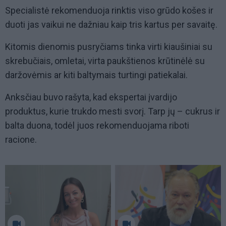
Specialistė rekomenduoja rinktis viso grūdo košes ir
duoti jas vaikui ne dažniau kaip tris kartus per savaitę.
Kitomis dienomis pusryčiams tinka virti kiaušiniai su
skrebučiais, omletai, virta paukštienos krūtinėlė su
daržovėmis ar kiti baltymais turtingi patiekalai.
Anksčiau buvo rašyta, kad ekspertai įvardijo
produktus, kurie trukdo mesti svorį. Tarp jų – cukrus ir
balta duona, todėl juos rekomenduojama riboti
racione.