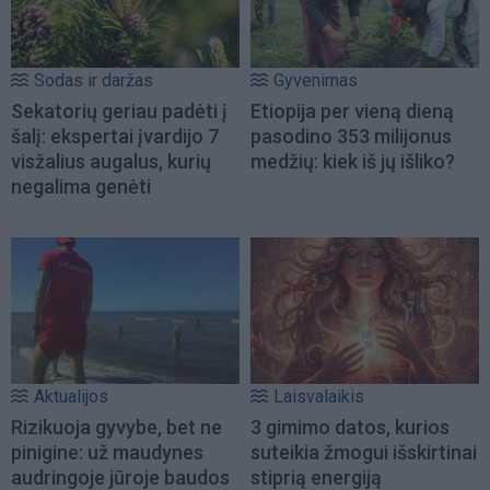
Sodas ir daržas
Gyvenimas
Sekatorių geriau padėti į
Etiopija per vieną dieną
šalį: ekspertai įvardijo 7
pasodino 353 milijonus
visžalius augalus, kurių
medžių: kiek iš jų išliko?
negalima genėti
Aktualijos
Laisvalaikis
Rizikuoja gyvybe, bet ne
3 gimimo datos, kurios
pinigine: už maudynes
suteikia žmogui išskirtinai
audringoje jūroje baudos
stiprią energiją