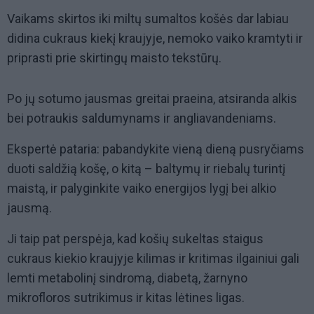
Vaikams skirtos iki miltų sumaltos košės dar labiau
didina cukraus kiekį kraujyje, nemoko vaiko kramtyti ir
priprasti prie skirtingų maisto tekstūrų.
Po jų sotumo jausmas greitai praeina, atsiranda alkis
bei potraukis saldumynams ir angliavandeniams.
Ekspertė pataria: pabandykite vieną dieną pusryčiams
duoti saldžią košę, o kitą – baltymų ir riebalų turintį
maistą, ir palyginkite vaiko energijos lygį bei alkio
jausmą.
Ji taip pat perspėja, kad košių sukeltas staigus
cukraus kiekio kraujyje kilimas ir kritimas ilgainiui gali
lemti metabolinį sindromą, diabetą, žarnyno
mikrofloros sutrikimus ir kitas lėtines ligas.