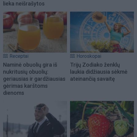
lieka neišrašytos
Receptai
Horoskopai
Naminė obuolių gira iš
Trijų Zodiako ženklų
nukritusių obuolių:
laukia didžiausia sėkmė
geriausias ir gardžiausias
ateinančią savaitę
gėrimas karštoms
dienoms