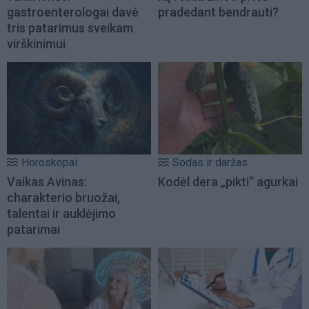
gastroenterologai davė
pradedant bendrauti?
tris patarimus sveikam
virškinimui
Horoskopai
Sodas ir daržas
Vaikas Avinas:
Kodėl dera „pikti“ agurkai
charakterio bruožai,
talentai ir auklėjimo
patarimai