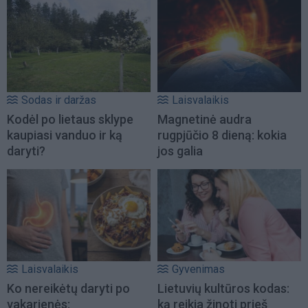
Sodas ir daržas
Laisvalaikis
Kodėl po lietaus sklype
Magnetinė audra
kaupiasi vanduo ir ką
rugpjūčio 8 dieną: kokia
daryti?
jos galia
Laisvalaikis
Gyvenimas
Ko nereikėtų daryti po
Lietuvių kultūros kodas:
vakarienės:
ką reikia žinoti prieš