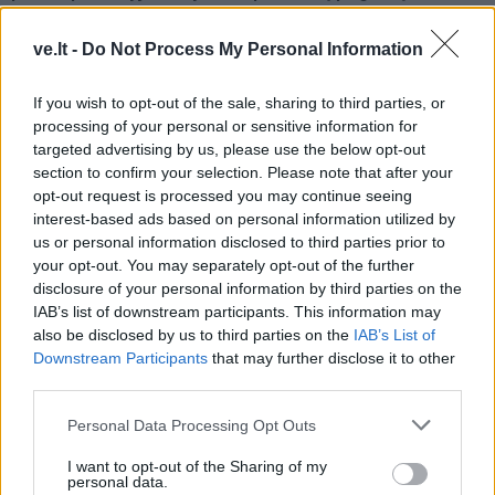
naujas gydymo metodas
išplėstinės praktikos
slaugytojai
ve.lt -
Do Not Process My Personal Information
If you wish to opt-out of the sale, sharing to third parties, or
processing of your personal or sensitive information for
targeted advertising by us, please use the below opt-out
section to confirm your selection. Please note that after your
opt-out request is processed you may continue seeing
interest-based ads based on personal information utilized by
Sveikata
Sveikata
us or personal information disclosed to third parties prior to
Plaukai mažiau
Išrinktas Jūrininkų
your opt-out. You may separately opt-out of the further
riebaluosis: į šampūną
poliklinikos vadovas
(9)
disclosure of your personal information by third parties on the
tereikia įberti vieną
IAB’s list of downstream participants. This information may
also be disclosed by us to third parties on the
IAB’s List of
ingredientą
Downstream Participants
that may further disclose it to other
third parties.
Personal Data Processing Opt Outs
I want to opt-out of the Sharing of my
personal data.