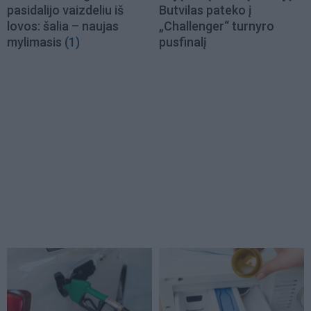
pasidalijo vaizdeliu iš
Butvilas pateko į
lovos: šalia – naujas
„Challenger“ turnyro
mylimasis
(1)
pusfinalį