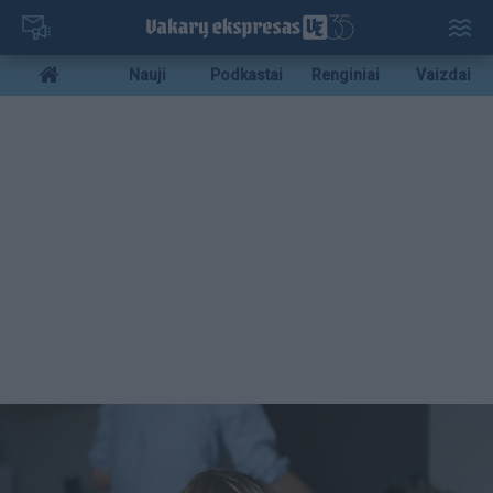
Pereiti
į
pagrindinį
Mobile
Nauji
Podkastai
Renginiai
Vaizdai
turinį
menu
bottom