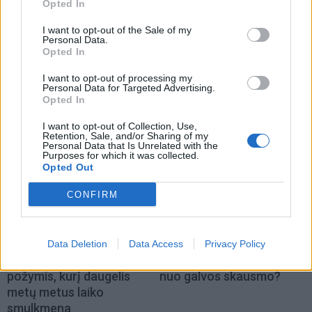
Opted In
Sveikata
Sveikata
I want to opt-out of the Sale of my
Patekti pas vaikų
Gimdymas namuose:
Personal Data.
Opted In
kardiologą - misija
drąsus pasirinkimas ar
neįmanoma?
(1)
pavojingas
I want to opt-out of processing my
eksperimentas? Kur
Personal Data for Targeted Advertising.
Opted In
baigiasi laisvė rinktis ir
prasideda rizika?
I want to opt-out of Collection, Use,
Retention, Sale, and/or Sharing of my
Personal Data that Is Unrelated with the
Purposes for which it was collected.
Opted Out
CONFIRM
Sveikata
Sveikata
Data Deletion
Data Access
Privacy Policy
Kraujas ant šepetėlio:
Kokia arbata gali padėti
požymis, kurį daugelis
nuo galvos skausmo?
metų metus laiko
smulkmena