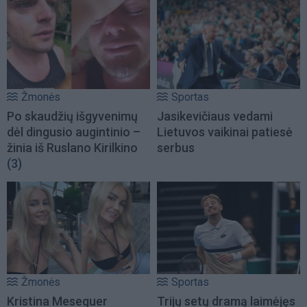
Žmonės
Sportas
Po skaudžių išgyvenimų
Jasikevičiaus vedami
dėl dingusio augintinio –
Lietuvos vaikinai patiesė
žinia iš Ruslano Kirilkino
serbus
(3)
Žmonės
Sportas
Kristina Meseguer
Trijų setų dramą laimėjęs