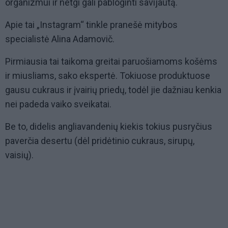
organizmui ir netgi gali pabloginti savijautą.
Apie tai „Instagram“ tinkle pranešė mitybos
specialistė Alina Adamovič.
Pirmiausia tai taikoma greitai paruošiamoms košėms
ir miusliams, sako ekspertė. Tokiuose produktuose
gausu cukraus ir įvairių priedų, todėl jie dažniau kenkia
nei padeda vaiko sveikatai.
Be to, didelis angliavandenių kiekis tokius pusryčius
paverčia desertu (dėl pridėtinio cukraus, sirupų,
vaisių).