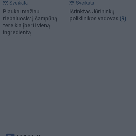
Sveikata
Sveikata
Plaukai mažiau
Išrinktas Jūrininkų
riebaluosis: į šampūną
poliklinikos vadovas
(9)
tereikia įberti vieną
ingredientą