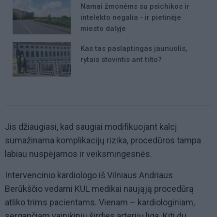
Namai žmonėms su psichikos ir
intelekto negalia - ir pietinėje
miesto dalyje
Kas tas paslaptingas jaunuolis,
rytais stovintis ant tilto?
Jis džiaugiasi, kad saugiai modifikuojant kalcį
sumažinama komplikacijų rizika, procedūros tampa
labiau nuspėjamos ir veiksmingesnės.
Intervencinio kardiologo iš Vilniaus Andriaus
Berūkščio vedami KUL medikai naująją procedūrą
atliko trims pacientams. Vienam – kardiologiniam,
sergančiam vainikinių širdies arterijų liga. Kiti du