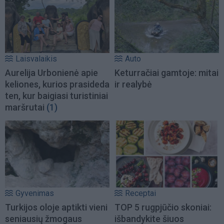
Laisvalaikis
Auto
Aurelija Urbonienė apie
Keturračiai gamtoje: mitai
keliones, kurios prasideda
ir realybė
ten, kur baigiasi turistiniai
maršrutai
(1)
Gyvenimas
Receptai
Turkijos oloje aptikti vieni
TOP 5 rugpjūčio skoniai:
seniausių žmogaus
išbandykite šiuos