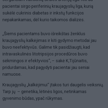
pacientai sirgo periferinių kraujagyslių liga, kurią
sukėlė cukrinis diabetas ir inkstų funkcijos
nepakankamas, dėl kurio taikomos dializės.
„Šiems pacientams buvo išreikštas ženklus
kraujagyslių kalkėjimas ir kiti gydymo metodai jau
buvo neefektyvūs. Galime tik pasidžiaugti, kad
intravaskulinės litotripsijos procedūros buvo
sėkmingos ir efektyvios“, – sakė K,Tijūnaitis,
pridurdamas, kad pagydyti pacientai jau seniai
namuose.
Kraujagyslių „kalkėjimui“ įtakos turi daugelis veiksnių.
Tarp jų – genetika, lėtinės ligos, netinkamas
gyvenimo būdas, ypač rūkymas.