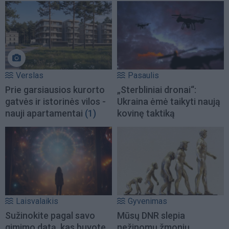
Verslas
Pasaulis
Prie garsiausios kurorto
„Sterbliniai dronai“:
gatvės ir istorinės vilos -
Ukraina ėmė taikyti naują
nauji apartamentai
(1)
kovinę taktiką
Laisvalaikis
Gyvenimas
Sužinokite pagal savo
Mūsų DNR slepia
gimimo datą, kas buvote
nežinomų žmonių