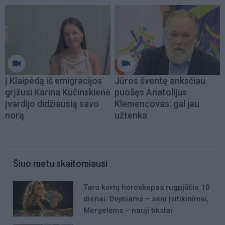
Į Klaipėdą iš emigracijos
Jūros šventę anksčiau
grįžusi Karina Kučinskienė
puošęs Anatolijus
įvardijo didžiausią savo
Klemencovas: gal jau
norą
užtenka
Šiuo metu skaitomiausi
Taro kortų horoskopas rugpjūčio 10
dienai: Dvyniams – seni įsitikinimai,
Mergelėms – nauji tikslai