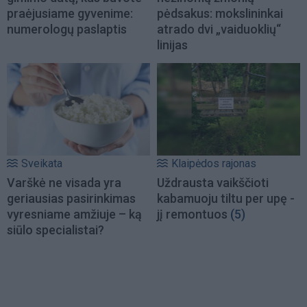
praėjusiame gyvenime:
pėdsakus: mokslininkai
numerologų paslaptis
atrado dvi „vaiduoklių“
linijas
Sveikata
Klaipėdos rajonas
Varškė ne visada yra
Uždrausta vaikščioti
geriausias pasirinkimas
kabamuoju tiltu per upę -
vyresniame amžiuje – ką
jį remontuos
(5)
siūlo specialistai?