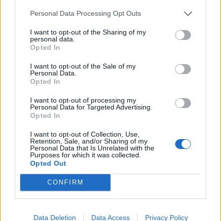
Personal Data Processing Opt Outs
I want to opt-out of the Sharing of my
personal data.
Opted In
Sveikata
Sveikata
Manote, kad pavargote?
Patinusios kojos po
I want to opt-out of the Sale of my
Gali būti, kad jūsų
kelionės: dažna vasaros
Personal Data.
Opted In
organizmui tiesiog
problema, kuri kartais
trūksta vandens
slepia daugiau
I want to opt-out of processing my
Personal Data for Targeted Advertising.
Opted In
I want to opt-out of Collection, Use,
Retention, Sale, and/or Sharing of my
Personal Data that Is Unrelated with the
Purposes for which it was collected.
Opted Out
Sveikata
Sveikata
CONFIRM
Varškė ne visada yra
Kaip ricinos aliejus veikia
geriausias pasirinkimas
plaukus: tyrimai paaiškina
vyresniame amžiuje – ką
liaudiškos priemonės
Data Deletion
Data Access
Privacy Policy