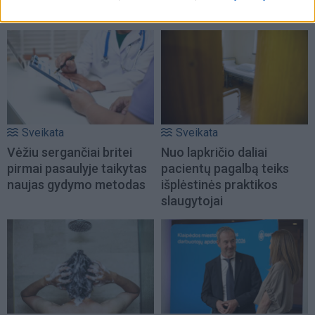
siūlo specialistai?
naudą
Sveikata
Sveikata
Vėžiu sergančiai britei
Nuo lapkričio daliai
pirmai pasaulyje taikytas
pacientų pagalbą teiks
naujas gydymo metodas
išplėstinės praktikos
slaugytojai