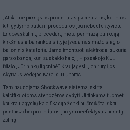
„Atlikome pirmąsias procedūras pacientams, kuriems
kiti gydymo būdai ir procedūros jau nebeefektyvios.
Endovaskulinių procedūrų metu per mažą punkciją
kirkšnies arba rankos srityje įvedamas mažo slėgio
balioninis kateteris. Jame įmontuoti elektrodai sukuria
garso bangą, kuri suskaldo kalcį“, – pasakojo KUL
filialo „Jūrininkų ligoninė“ Kraujagyslių chirurgijos
skyriaus vedėjas Karolis Tijūnaitis.
Tam naudojama Shockwave
sistema, skirta
kalcifikuotoms stenozėms gydyti. Ji
tinkama tuomet,
kai kraujagyslių kalcifikacija ženkliai išreikšta ir kiti
prietaisai bei procedūros jau yra neefektyvūs ar netgi
žalingi.