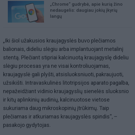
„Chrome“ gudrybė, apie kurią žino
nedaugelis: daugiau jokių įkyrių
langų
„Iki šiol užakusios kraujagyslės buvo plečiamos
balionais, dideliu slėgiu arba implantuojant metalinį
stentą. Plečiant stipriai kalcinuotą kraujagyslę dideliu
slėgiu procesas yra ne visai kontroliuojamas,
kraujagyslė gali plyšti, atsisluoksniuoti, pakraujuoti,
užsikišti. Intravaskulinės litotripsijos aparato pagalba,
nepažeidžiant vidinio kraujagyslių sienelės sluoksnio
ir kitų aplinkinių audinių, kalcinuotose vietose
sukuriama daug mikroskopinių įtrūkimų. Taip
plečiamas ir atkuriamas kraujagyslės spindis“, –
pasakojo gydytojas.