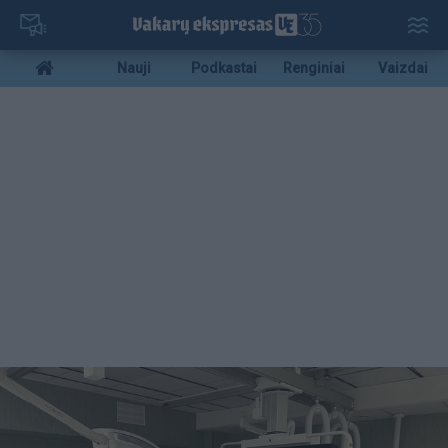
Pereiti
į
pagrindinį
Mobile
Nauji
Podkastai
Renginiai
Vaizdai
turinį
menu
bottom