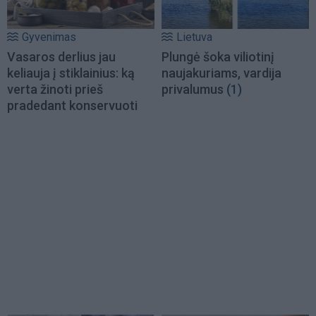
Gyvenimas
Lietuva
Vasaros derlius jau
Plungė šoka viliotinį
keliauja į stiklainius: ką
naujakuriams, vardija
verta žinoti prieš
privalumus
(1)
pradedant konservuoti