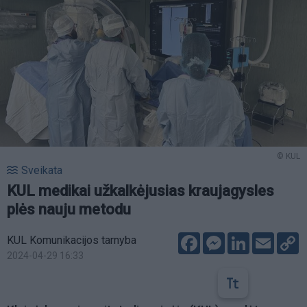
© KUL
Sveikata
KUL medikai užkalkėjusias kraujagysles
plės nauju metodu
Facebook
Messenger
LinkedIn
Email
C
KUL Komunikacijos tarnyba
L
2024-04-29 16:33