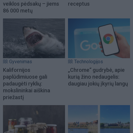
veiklos pėdsakų – jiems
receptus
86 000 metų
Gyvenimas
Technologijos
Kalifornijos
„Chrome“ gudrybė, apie
paplūdimiuose gali
kurią žino nedaugelis:
padaugėti ryklių:
daugiau jokių įkyrių langų
mokslininkai aiškina
priežastį