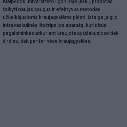
Klaipėdos universiteto ligoninėje (KUL) pradėtas
taikyti naujas saugus ir efektyvus metodas
užkalkėjusioms kraujagyslėms plėsti. Įstaiga įsigijo
intravaskulinės litotripsijos aparatą, kuris bus
pagalbininkas atkuriant kraujotaką užakusiose tiek
širdies, tiek periferinėse kraujagyslėse.