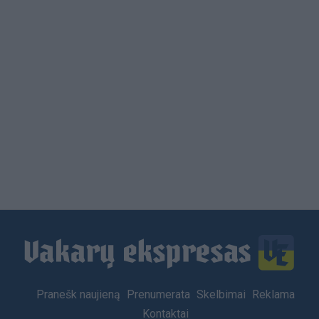
Load
More
Footer
Pranešk naujieną
Prenumerata
Skelbimai
Reklama
menu
Kontaktai