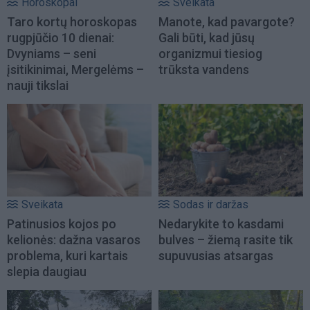
Horoskopai
Sveikata
Taro kortų horoskopas
Manote, kad pavargote?
rugpjūčio 10 dienai:
Gali būti, kad jūsų
Dvyniams – seni
organizmui tiesiog
įsitikinimai, Mergelėms –
trūksta vandens
nauji tikslai
Sveikata
Sodas ir daržas
Patinusios kojos po
Nedarykite to kasdami
kelionės: dažna vasaros
bulves – žiemą rasite tik
problema, kuri kartais
supuvusias atsargas
slepia daugiau