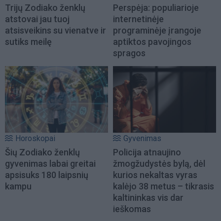
Trijų Zodiako ženklų
Perspėja: populiarioje
atstovai jau tuoj
internetinėje
atsisveikins su vienatve ir
programinėje įrangoje
sutiks meilę
aptiktos pavojingos
spragos
Horoskopai
Gyvenimas
Šių Zodiako ženklų
Policija atnaujino
gyvenimas labai greitai
žmogžudystės bylą, dėl
apsisuks 180 laipsnių
kurios nekaltas vyras
kampu
kalėjo 38 metus – tikrasis
kaltininkas vis dar
ieškomas