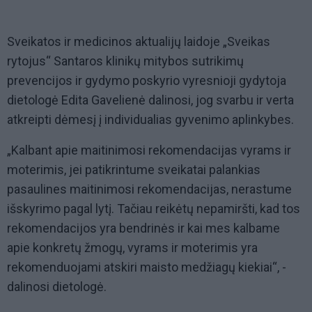
Sveikatos ir medicinos aktualijų laidoje „Sveikas
rytojus“ Santaros klinikų mitybos sutrikimų
prevencijos ir gydymo poskyrio vyresnioji gydytoja
dietologė Edita Gavelienė dalinosi, jog svarbu ir verta
atkreipti dėmesį į individualias gyvenimo aplinkybes.
„Kalbant apie maitinimosi rekomendacijas vyrams ir
moterimis, jei patikrintume sveikatai palankias
pasaulines maitinimosi rekomendacijas, nerastume
išskyrimo pagal lytį. Tačiau reikėtų nepamiršti, kad tos
rekomendacijos yra bendrinės ir kai mes kalbame
apie konkretų žmogų, vyrams ir moterimis yra
rekomenduojami atskiri maisto medžiagų kiekiai“, -
dalinosi dietologė.