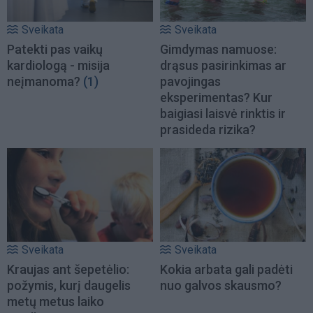
Sveikata
Sveikata
Patekti pas vaikų
Gimdymas namuose:
kardiologą - misija
drąsus pasirinkimas ar
neįmanoma?
(1)
pavojingas
eksperimentas? Kur
baigiasi laisvė rinktis ir
prasideda rizika?
Sveikata
Sveikata
Kraujas ant šepetėlio:
Kokia arbata gali padėti
požymis, kurį daugelis
nuo galvos skausmo?
metų metus laiko