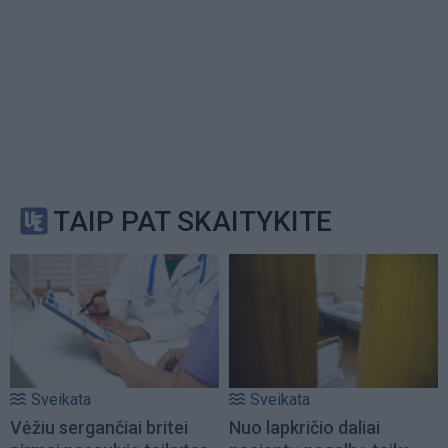
TAIP PAT SKAITYKITE
Sveikata
Sveikata
Vėžiu sergančiai britei
Nuo lapkričio daliai