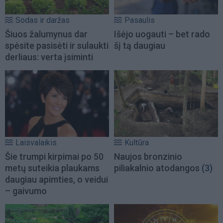
Sodas ir daržas
Pasaulis
Šiuos žalumynus dar
Išėjo uogauti – bet rado
spėsite pasisėti ir sulaukti
šį tą daugiau
derliaus: verta įsiminti
Laisvalaikis
Kultūra
Šie trumpi kirpimai po 50
Naujos bronzinio
metų suteikia plaukams
piliakalnio atodangos
(3)
daugiau apimties, o veidui
– gaivumo