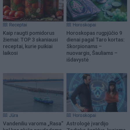
Receptai
Horoskopai
Kaip raugti pomidorus
Horoskopas rugpjūčio 9
žiemai: TOP 3 skaniausi
dienai pagal Taro kortas:
receptai, kurie puikiai
Skorpionams –
laikosi
nuovargis, Šauliams –
išdavystė
Jūra
Horoskopai
Vandeniliu varoma „Rasa“
Astrologė įvardijo