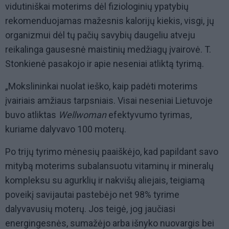
vidutiniškai moterims dėl fiziologinių ypatybių
rekomenduojamas mažesnis kalorijų kiekis, visgi, jų
organizmui dėl tų pačių savybių daugeliu atveju
reikalinga gausesnė maistinių medžiagų įvairovė. T.
Stonkienė pasakojo ir apie neseniai atliktą tyrimą.
„Mokslininkai nuolat ieško, kaip padėti moterims
įvairiais amžiaus tarpsniais. Visai neseniai Lietuvoje
buvo atliktas
Wellwoman
efektyvumo tyrimas,
kuriame dalyvavo 100 moterų.
Po trijų tyrimo mėnesių paaiškėjo, kad papildant savo
mitybą moterims subalansuotu vitaminų ir mineralų
kompleksu su agurklių ir nakvišų aliejais, teigiamą
poveikį savijautai pastebėjo net 98% tyrime
dalyvavusių moterų. Jos teigė, jog jaučiasi
energingesnės, sumažėjo arba išnyko nuovargis bei