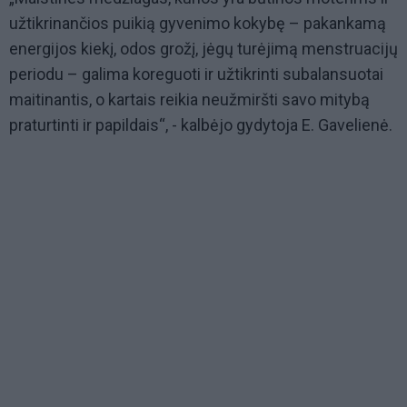
užtikrinančios puikią gyvenimo kokybę – pakankamą
energijos kiekį, odos grožį, jėgų turėjimą menstruacijų
periodu – galima koreguoti ir užtikrinti subalansuotai
maitinantis, o kartais reikia neužmiršti savo mitybą
praturtinti ir papildais“, - kalbėjo gydytoja E. Gavelienė.