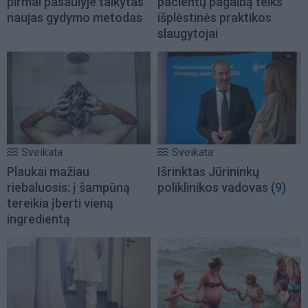
pirmai pasaulyje taikytas
pacientų pagalbą teiks
naujas gydymo metodas
išplėstinės praktikos
slaugytojai
Sveikata
Sveikata
Plaukai mažiau
Išrinktas Jūrininkų
riebaluosis: į šampūną
poliklinikos vadovas
(9)
tereikia įberti vieną
ingredientą