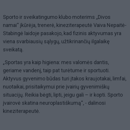
Sporto ir sveikatingumo klubo moterims ,,Divos
namai“ įkūrėja, trenerė, kineziterapeutė Vaiva Nepaitė-
Stabingė laidoje pasakojo, kad fizinis aktyvumas yra
viena svarbiausių sąlygų, užtikrinančių ilgalaikę
sveikatą.
„Sportas yra kaip higiena: mes valomės dantis,
geriame vandenį, taip pat turėtume ir sportuoti.
Aktyvus gyvenimo būdas turi įtakos kraujotakai, limfai,
nuotaikai, prisitaikymui prie įvairių gyvenimiškų
situacijų. Reikia bėgti, lipti, jeigu gali – ir kopti. Sporto
įvairovė skatina neuroplastiškumą“, - dalinosi
kineziterapeutė.