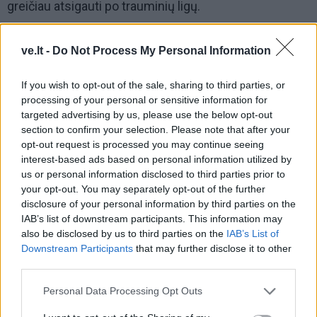
greičiau atsigauti po trauminių ligų.
„Sportas skatina prisitaikymą, atitolina senatvinę
ve.lt -
Do Not Process My Personal Information
demenciją. Mokslininkų įrodyta, jog fizinis aktyvumas
turi įtakos ir Alzheimerio ligos tendencijos mažėjimui.
If you wish to opt-out of the sale, sharing to third parties, or
Kuo įvairesnes sportas šakas renkamės, tuo mūsų
processing of your personal or sensitive information for
targeted advertising by us, please use the below opt-out
neuroplastiškumas didėja.
section to confirm your selection. Please note that after your
opt-out request is processed you may continue seeing
interest-based ads based on personal information utilized by
us or personal information disclosed to third parties prior to
your opt-out. You may separately opt-out of the further
disclosure of your personal information by third parties on the
IAB’s list of downstream participants. This information may
also be disclosed by us to third parties on the
IAB’s List of
Downstream Participants
that may further disclose it to other
third parties.
Personal Data Processing Opt Outs