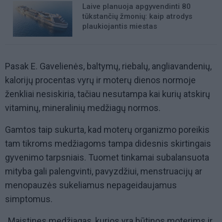
Laive planuoja apgyvendinti 80
tūkstančių žmonių: kaip atrodys
plaukiojantis miestas
Pasak E. Gavelienės, baltymų, riebalų, angliavandenių,
kalorijų procentas vyrų ir moterų dienos normoje
ženkliai nesiskiria, tačiau nesutampa kai kurių atskirų
vitaminų, mineralinių medžiagų normos.
Gamtos taip sukurta, kad moterų organizmo poreikis
tam tikroms medžiagoms tampa didesnis skirtingais
gyvenimo tarpsniais. Tuomet tinkamai subalansuota
mityba gali palengvinti, pavyzdžiui, menstruacijų ar
menopauzės sukeliamus nepageidaujamus
simptomus.
„Maistines medžiagas, kurios yra būtinos moterims ir