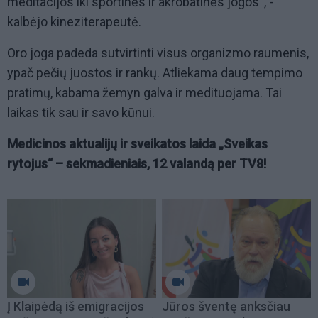
meditacijos iki sportinės ir akrobatinės jogos“, -
kalbėjo kineziterapeutė.
Oro joga padeda sutvirtinti visus organizmo raumenis,
ypač pečių juostos ir rankų. Atliekama daug tempimo
pratimų, kabama žemyn galva ir medituojama. Tai
laikas tik sau ir savo kūnui.
Medicinos aktualijų ir sveikatos laida „Sveikas
rytojus“ – sekmadieniais, 12 valandą per TV8!
Į Klaipėdą iš emigracijos
Jūros šventę anksčiau