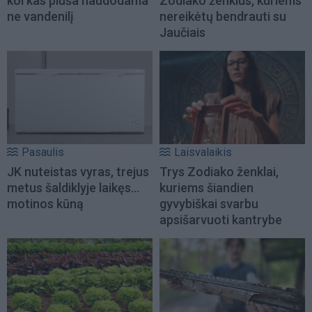
kol kas pluša naudodama
Zodiako ženklus, kuriems
ne vandenilį
nereikėtų bendrauti su
Jaučiais
Pasaulis
Laisvalaikis
JK nuteistas vyras, trejus
Trys Zodiako ženklai,
metus šaldiklyje laikęs...
kuriems šiandien
motinos kūną
gyvybiškai svarbu
apsišarvuoti kantrybe