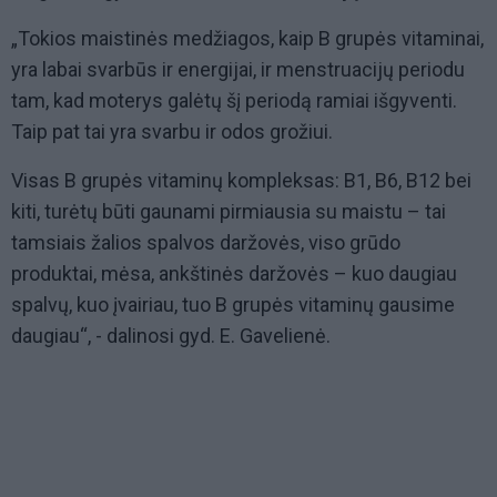
„Tokios maistinės medžiagos, kaip B grupės vitaminai,
yra labai svarbūs ir energijai, ir menstruacijų periodu
tam, kad moterys galėtų šį periodą ramiai išgyventi.
Taip pat tai yra svarbu ir odos grožiui.
Visas B grupės vitaminų kompleksas: B1, B6, B12 bei
kiti, turėtų būti gaunami pirmiausia su maistu – tai
tamsiais žalios spalvos daržovės, viso grūdo
produktai, mėsa, ankštinės daržovės – kuo daugiau
spalvų, kuo įvairiau, tuo B grupės vitaminų gausime
daugiau“, - dalinosi gyd. E. Gavelienė.