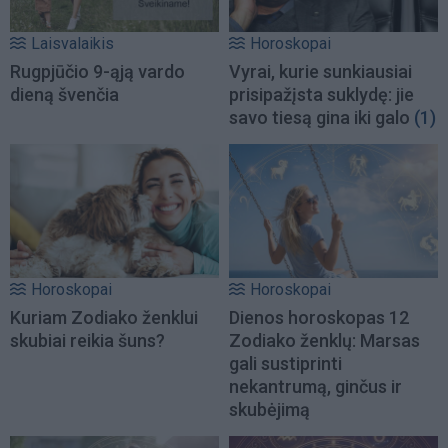
Laisvalaikis
Horoskopai
Rugpjūčio 9-ąją vardo
Vyrai, kurie sunkiausiai
dieną švenčia
prisipažįsta suklydę: jie
savo tiesą gina iki galo
(1)
Horoskopai
Horoskopai
Kuriam Zodiako ženklui
Dienos horoskopas 12
skubiai reikia šuns?
Zodiako ženklų: Marsas
gali sustiprinti
nekantrumą, ginčus ir
skubėjimą