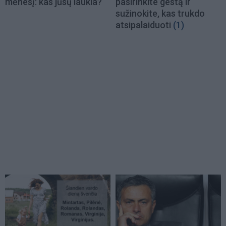
mėnesį: kas jūsų laukia?
pasirinkite gestą ir
sužinokite, kas trukdo
atsipalaiduoti
(1)