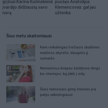
grįžusi Karina Kučinskienė
puošęs Anatolijus
įvardijo didžiausią savo
Klemencovas: gal jau
norą
užtenka
Šiuo metu skaitomiausi
Kam reikalingas trečiasis skalbimo
mašinos skyrelis: daugelis jį
sumaišo
Nemalonus kvapas šaldytuve dings
be chemijos: ką įdėti į vidų
Šiais mėnesiais gimę žmonės yra
patys sėkmingiausi