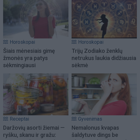
Horoskopai
Horoskopai
Šiais mėnesiais gimę
Trijų Zodiako ženklų
žmonės yra patys
netrukus laukia didžiausia
sėkmingiausi
sėkmė
Receptai
Gyvenimas
Daržovių asorti žiemai —
Nemalonus kvapas
ryšku, skanu ir gražu:
šaldytuve dings be