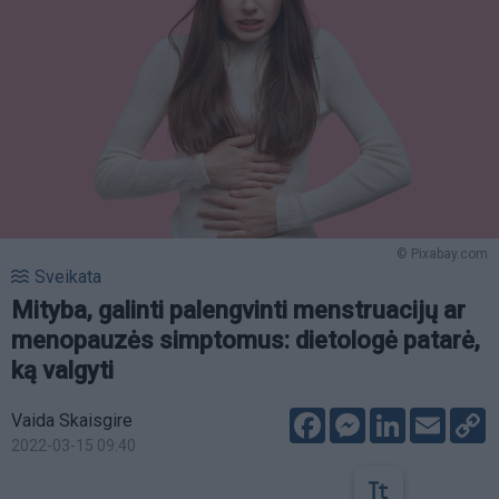
© Pixabay.com
Sveikata
Mityba, galinti palengvinti menstruacijų ar
menopauzės simptomus: dietologė patarė,
ką valgyti
Facebook
Messenger
LinkedIn
Email
C
Vaida Skaisgire
L
2022-03-15 09:40