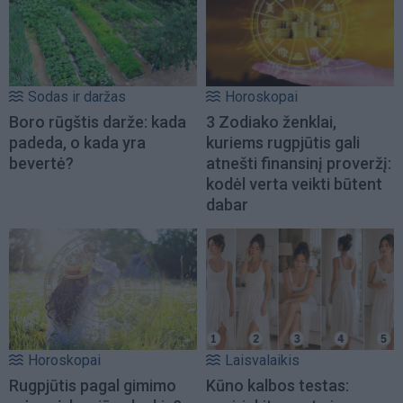
Sodas ir daržas
Horoskopai
Boro rūgštis darže: kada
3 Zodiako ženklai,
padeda, o kada yra
kuriems rugpjūtis gali
bevertė?
atnešti finansinį proveržį:
kodėl verta veikti būtent
dabar
Horoskopai
Laisvalaikis
Rugpjūtis pagal gimimo
Kūno kalbos testas: