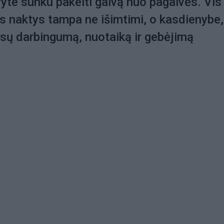
ryte sunku pakelti galvą nuo pagalvės. Vis
s naktys tampa ne išimtimi, o kasdienybe,
ūsų darbingumą, nuotaiką ir gebėjimą