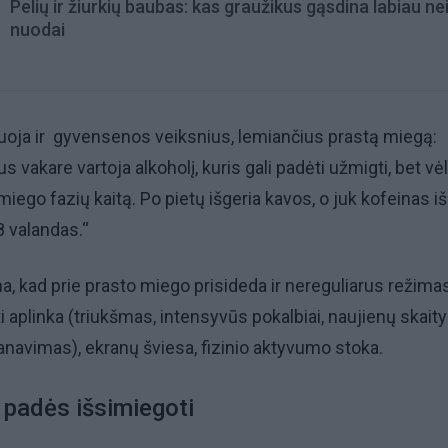
Pelių ir žiurkių baubas: kas graužikus gąsdina labiau ne
nuodai
tuoja ir gyvensenos veiksnius, lemiančius prastą miegą:
 vakare vartoja alkoholį, kuris gali padėti užmigti, bet vė
iego fazių kaitą. Po pietų išgeria kavos, o juk kofeinas iš
 valandas.“
a, kad prie prasto miego prisideda ir nereguliarus režimas
i aplinka (triukšmas, intensyvūs pokalbiai, naujienų skait
anavimas), ekranų šviesa, fizinio aktyvumo stoka.
e padės išsimiegoti