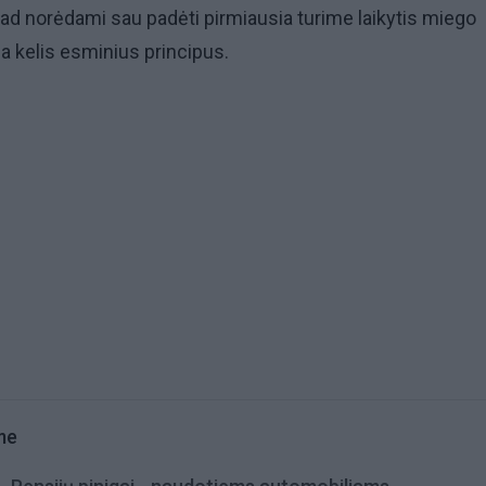
kad norėdami sau padėti pirmiausia turime laikytis miego
ma kelis esminius principus.
me