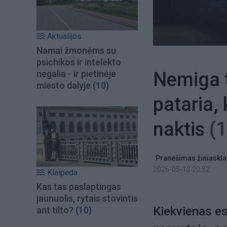
Aktualijos
Namai žmonėms su
psichikos ir intelekto
Nemiga t
negalia - ir pietinėje
miesto dalyje
(10)
pataria, 
naktis
(1
Pranešimas žiniaskla
2026-05-13 20:52
Klaipėda
Kas tas paslaptingas
jaunuolis, rytais stovintis
Kiekvienas es
ant tilto?
(10)