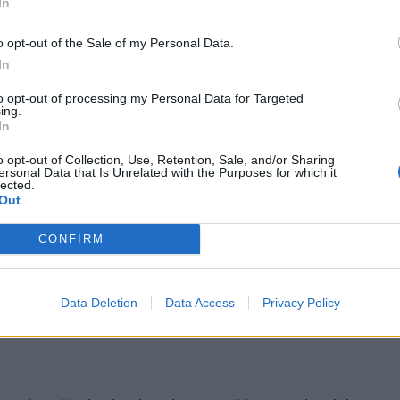
In
o opt-out of the Sale of my Personal Data.
In
to opt-out of processing my Personal Data for Targeted
ing.
In
o opt-out of Collection, Use, Retention, Sale, and/or Sharing
ersonal Data that Is Unrelated with the Purposes for which it
lected.
Out
CONFIRM
omiausi
Data Deletion
Data Access
Privacy Policy
Negrįžo iš Jūros šventės: artimieji laukė dvi savaites