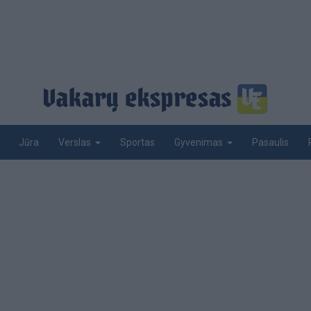
Jūra
Sportas
Pasaulis
Verslas
Gyvenimas