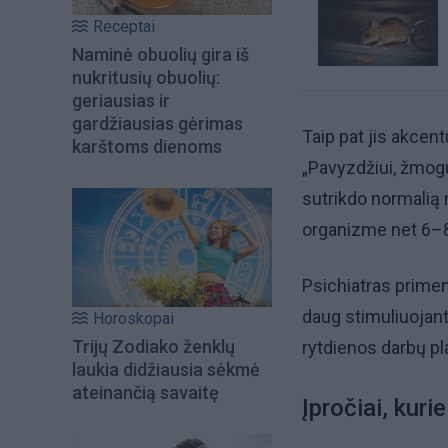
Receptai
Naminė obuolių gira iš
nukritusių obuolių:
geriausias ir
gardžiausias gėrimas
Taip pat jis akcen
karštoms dienoms
„Pavyzdžiui, žmogus
sutrikdo normalią m
organizme net 6–8
Psichiatras primen
daug stimuliuojant
Horoskopai
Trijų Zodiako ženklų
rytdienos darbų pl
laukia didžiausia sėkmė
ateinančią savaitę
Įpročiai, kuri