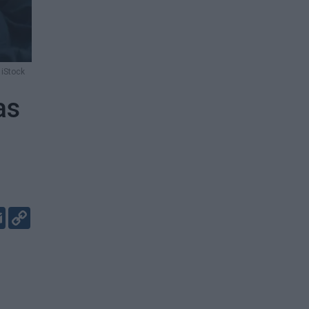
 iStock
as
er
kedIn
Email
Copy
Link