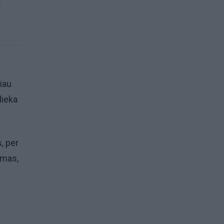
i
liau
lieka
, per
ymas,