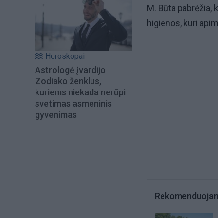
M. Būta pabrėžia, 
higienos, kuri api
Horoskopai
Astrologė įvardijo
Zodiako ženklus,
kuriems niekada nerūpi
svetimas asmeninis
gyvenimas
Rekomenduoja