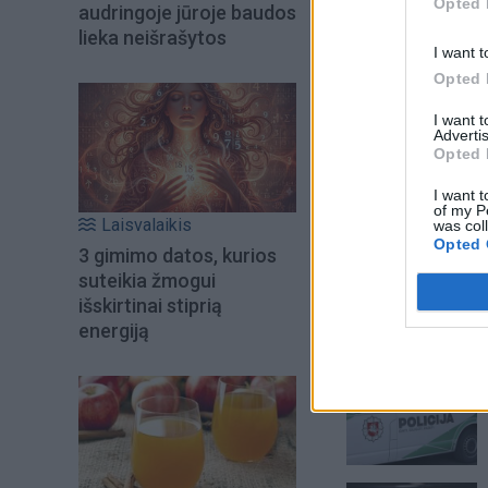
Opted 
audringoje jūroje baudos
lieka neišrašytos
I want t
Opted 
I want 
Advertis
Opted 
I want t
of my P
Laisvalaikis
was col
Opted 
3 gimimo datos, kurios
suteikia žmogui
išskirtinai stiprią
energiją
Šiuo metu skait