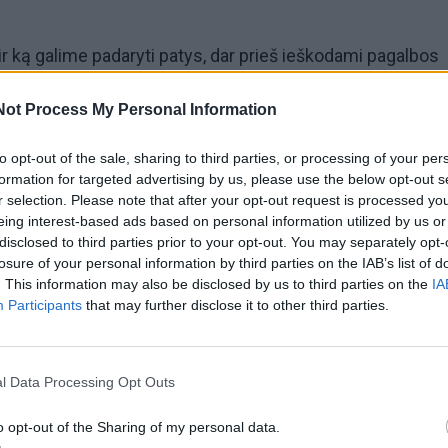
 ir ką galime padaryti patys, dar prieš ieškodami pagalbos
gydytoją?
Not Process My Personal Information
klinikos Klaipėdos skyriaus gydytojas psichiatras Mind
to opt-out of the sale, sharing to third parties, or processing of your per
 raktas į geresnį miegą slypi ne stebuklingose tabletėse, 
formation for targeted advertising by us, please use the below opt-out s
r selection. Please note that after your opt-out request is processed y
e, įpročiuose ir gebėjime pasirūpinti savimi. Jo įžvalgos
eing interest-based ads based on personal information utilized by us or
okie ženklai rodo rimtesnę problemą ir kada metas kreipti
disclosed to third parties prior to your opt-out. You may separately opt-
losure of your personal information by third parties on the IAB’s list of
. This information may also be disclosed by us to third parties on the
IA
Participants
that may further disclose it to other third parties.
trikdo mūsų miegą
astą miegą dažniausiai lemia vidinė įtampa ir nerimas, ku
l Data Processing Opt Outs
emą ir trukdo natūraliai užmigti.
o opt-out of the Sharing of my personal data.