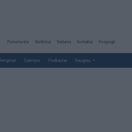
Desktop
Prenumerata
Skelbimai
Reklama
Kontaktai
Prisijungti
menu
top
Renginiai
Galerijos
Podkastai
Daugiau