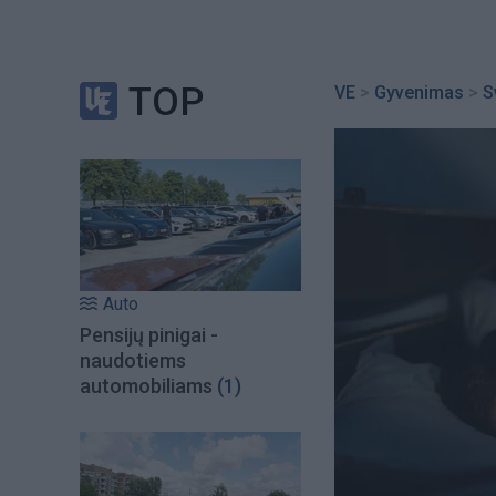
TOP
VE
>
Gyvenimas
>
S
Auto
Pensijų pinigai -
naudotiems
automobiliams
(1)