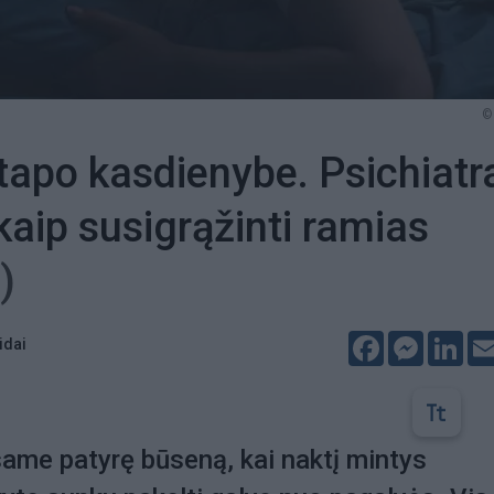
©
apo kasdienybe. Psichiatr
kaip susigrąžinti ramias
)
Facebook
Messeng
Lin
idai
ame patyrę būseną, kai naktį mintys