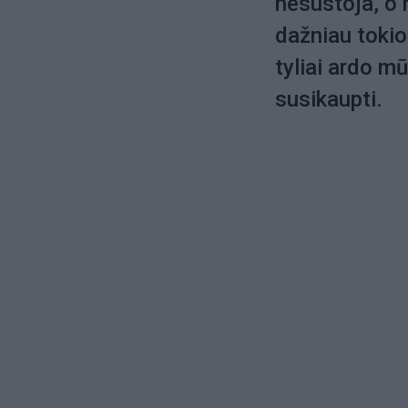
nesustoja, o 
dažniau tokio
tyliai ardo m
susikaupti.