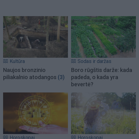
Kultūra
Sodas ir daržas
Naujos bronzinio
Boro rūgštis darže: kada
piliakalnio atodangos
(3)
padeda, o kada yra
bevertė?
Horoskopai
Horoskopai