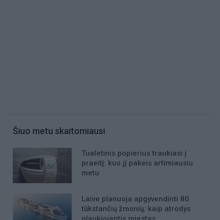
Šiuo metu skaitomiausi
Tualetinis popierius traukiasi į
praeitį: kuo jį pakeis artimiausiu
metu
Laive planuoja apgyvendinti 80
tūkstančių žmonių: kaip atrodys
plaukiojantis miestas