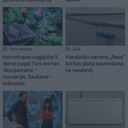
Horoskopai
Jūra
Horoskopas rugpjūčio 9
Vandeniliu varoma „Rasa“
dienai pagal Taro kortas:
kol kas pluša naudodama
Skorpionams –
ne vandenilį
nuovargis, Šauliams –
išdavystė