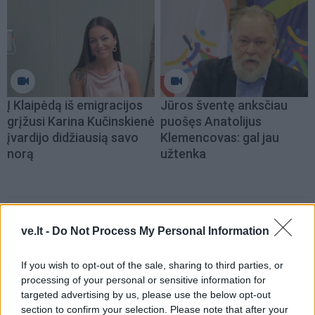
Į Klaipėdą iš emigracijos
Jūros šventę anksčiau
grįžusi Karina Kučinskienė
puošęs Anatolijus
įvardijo didžiausią savo
Klemencovas: gal jau
norą
užtenka
Šiuo metu skaitomiausi
ve.lt -
Do Not Process My Personal Information
Kam reikalingas trečiasis skalbimo
If you wish to opt-out of the sale, sharing to third parties, or
mašinos skyrelis: daugelis jį
processing of your personal or sensitive information for
sumaišo
targeted advertising by us, please use the below opt-out
section to confirm your selection. Please note that after your