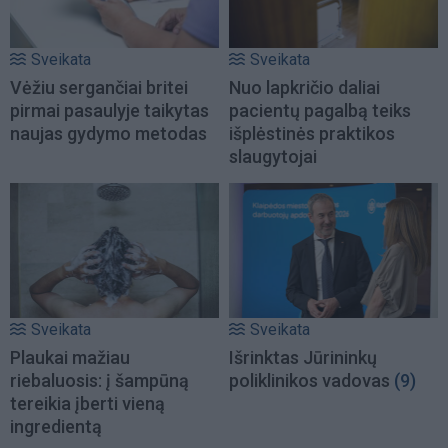
Sveikata
Sveikata
Vėžiu sergančiai britei
Nuo lapkričio daliai
pirmai pasaulyje taikytas
pacientų pagalbą teiks
naujas gydymo metodas
išplėstinės praktikos
slaugytojai
Sveikata
Sveikata
Plaukai mažiau
Išrinktas Jūrininkų
riebaluosis: į šampūną
poliklinikos vadovas
(9)
tereikia įberti vieną
ingredientą