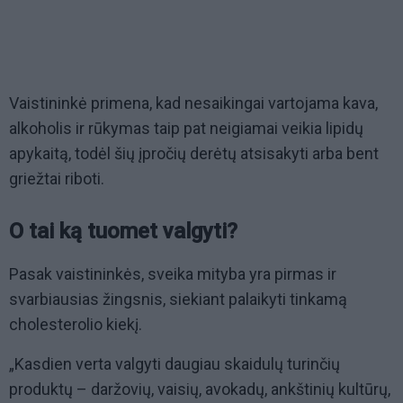
Vaistininkė primena, kad nesaikingai vartojama kava,
alkoholis ir rūkymas taip pat neigiamai veikia lipidų
apykaitą, todėl šių įpročių derėtų atsisakyti arba bent
griežtai riboti.
O tai ką tuomet valgyti?
Pasak vaistininkės, sveika mityba yra pirmas ir
svarbiausias žingsnis, siekiant palaikyti tinkamą
cholesterolio kiekį.
„Kasdien verta valgyti daugiau skaidulų turinčių
produktų – daržovių, vaisių, avokadų, ankštinių kultūrų,