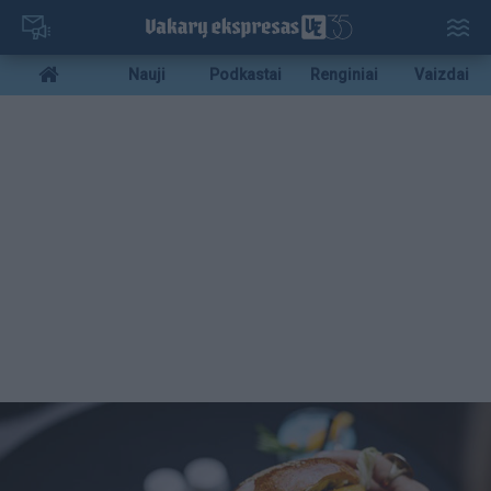
Pereiti
į
pagrindinį
Mobile
Nauji
Podkastai
Renginiai
Vaizdai
turinį
menu
bottom