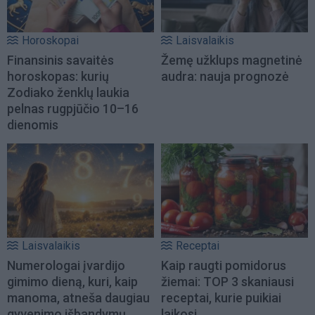
Horoskopai
Laisvalaikis
Finansinis savaitės
Žemę užklups magnetinė
horoskopas: kurių
audra: nauja prognozė
Zodiako ženklų laukia
pelnas rugpjūčio 10–16
dienomis
Laisvalaikis
Receptai
Numerologai įvardijo
Kaip raugti pomidorus
gimimo dieną, kuri, kaip
žiemai: TOP 3 skaniausi
manoma, atneša daugiau
receptai, kurie puikiai
gyvenimo išbandymų
laikosi