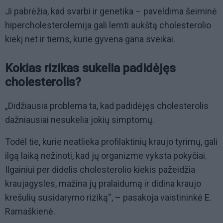
Ji pabrėžia, kad svarbi ir genetika – paveldima šeiminė
hipercholesterolemija gali lemti aukštą cholesterolio
kiekį net ir tiems, kurie gyvena gana sveikai.
Kokias rizikas sukelia padidėjęs
cholesterolis?
„Didžiausia problema ta, kad padidėjęs cholesterolis
dažniausiai nesukelia jokių simptomų.
Todėl tie, kurie neatlieka profilaktinių kraujo tyrimų, gali
ilgą laiką nežinoti, kad jų organizme vyksta pokyčiai.
Ilgainiui per didelis cholesterolio kiekis pažeidžia
kraujagysles, mažina jų pralaidumą ir didina kraujo
krešulių susidarymo riziką“, – pasakoja vaistininkė E.
Ramaškienė.