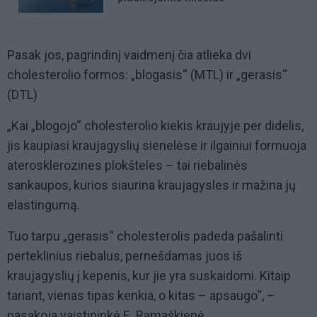
Pasak jos, pagrindinį vaidmenį čia atlieka dvi
cholesterolio formos: „blogasis“ (MTL) ir „gerasis“
(DTL)
„Kai „blogojo“ cholesterolio kiekis kraujyje per didelis,
jis kaupiasi kraujagyslių sienelėse ir ilgainiui formuoja
aterosklerozines plokšteles – tai riebalinės
sankaupos, kurios siaurina kraujagysles ir mažina jų
elastingumą.
Tuo tarpu „gerasis“ cholesterolis padeda pašalinti
perteklinius riebalus, pernešdamas juos iš
kraujagyslių į kepenis, kur jie yra suskaidomi. Kitaip
tariant, vienas tipas kenkia, o kitas – apsaugo“, –
pasakoja vaistininkė E. Ramaškienė.