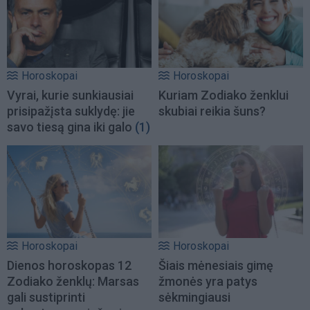
Horoskopai
Horoskopai
Vyrai, kurie sunkiausiai
Kuriam Zodiako ženklui
prisipažįsta suklydę: jie
skubiai reikia šuns?
savo tiesą gina iki galo
(1)
Horoskopai
Horoskopai
Dienos horoskopas 12
Šiais mėnesiais gimę
Zodiako ženklų: Marsas
žmonės yra patys
gali sustiprinti
sėkmingiausi