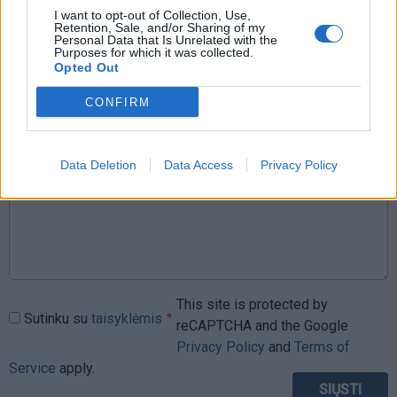
I want to opt-out of Collection, Use,
Retention, Sale, and/or Sharing of my
Jūsų vardas
Personal Data that Is Unrelated with the
Purposes for which it was collected.
Opted Out
CONFIRM
Komentaras
Data Deletion
Data Access
Privacy Policy
This site is protected by
Sutinku su
taisyklėmis
reCAPTCHA and the Google
Privacy Policy
and
Terms of
Service
apply.