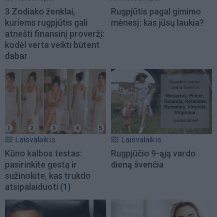
3 Zodiako ženklai,
Rugpjūtis pagal gimimo
kuriems rugpjūtis gali
mėnesį: kas jūsų laukia?
atnešti finansinį proveržį:
kodėl verta veikti būtent
dabar
Laisvalaikis
Laisvalaikis
Kūno kalbos testas:
Rugpjūčio 9-ąją vardo
pasirinkite gestą ir
dieną švenčia
sužinokite, kas trukdo
atsipalaiduoti
(1)