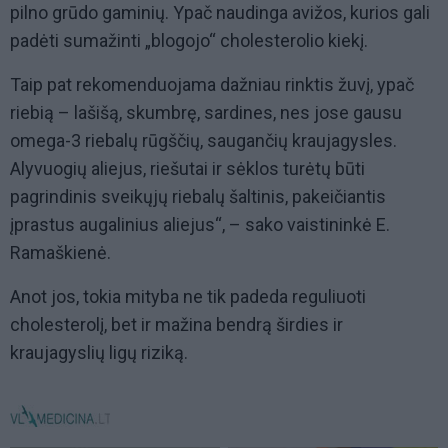
pilno grūdo gaminių. Ypač naudinga avižos, kurios gali
padėti sumažinti „blogojo“ cholesterolio kiekį.
Taip pat rekomenduojama dažniau rinktis žuvį, ypač
riebią – lašišą, skumbrę, sardines, nes jose gausu
omega-3 riebalų rūgščių, saugančių kraujagysles.
Alyvuogių aliejus, riešutai ir sėklos turėtų būti
pagrindinis sveikųjų riebalų šaltinis, pakeičiantis
įprastus augalinius aliejus“, – sako vaistininkė E.
Ramaškienė.
Anot jos, tokia mityba ne tik padeda reguliuoti
cholesterolį, bet ir mažina bendrą širdies ir
kraujagyslių ligų riziką.