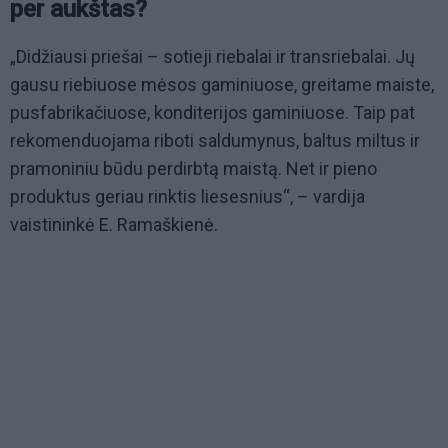
per aukštas?
„Didžiausi priešai – sotieji riebalai ir transriebalai. Jų
gausu riebiuose mėsos gaminiuose, greitame maiste,
pusfabrikačiuose, konditerijos gaminiuose. Taip pat
rekomenduojama riboti saldumynus, baltus miltus ir
pramoniniu būdu perdirbtą maistą. Net ir pieno
produktus geriau rinktis liesesnius“, – vardija
vaistininkė E. Ramaškienė.