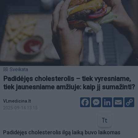
Sveikata
Padidėjęs cholesterolis – tiek vyresniame,
tiek jaunesniame amžiuje: kaip jį sumažinti?
Facebook
Messenger
LinkedIn
Email
C
VLmedicina.lt
L
2025-09-14 13:15
Padidėjęs cholesterolis ilgą laiką buvo laikomas