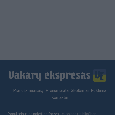
Load
More
Footer
Pranešk naujieną
Prenumerata
Skelbimai
Reklama
menu
Kontaktai
Populiariausios paieškos frazės:
ekoplanet.lt
KlipShop