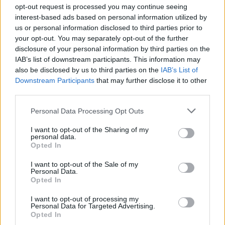
Nemalonus kvapas šaldytuve dings
opt-out request is processed you may continue seeing
be chemijos: ką įdėti į vidų
interest-based ads based on personal information utilized by
us or personal information disclosed to third parties prior to
your opt-out. You may separately opt-out of the further
Šiais mėnesiais gimę žmonės yra
disclosure of your personal information by third parties on the
patys sėkmingiausi
IAB’s list of downstream participants. This information may
also be disclosed by us to third parties on the
IAB’s List of
Downstream Participants
that may further disclose it to other
third parties.
Personal Data Processing Opt Outs
I want to opt-out of the Sharing of my
personal data.
Raktažodžiai
cholesterolis
Opted In
I want to opt-out of the Sale of my
Personal Data.
Opted In
Komentarai
I want to opt-out of processing my
Personal Data for Targeted Advertising.
Opted In
Rašyti komentarą