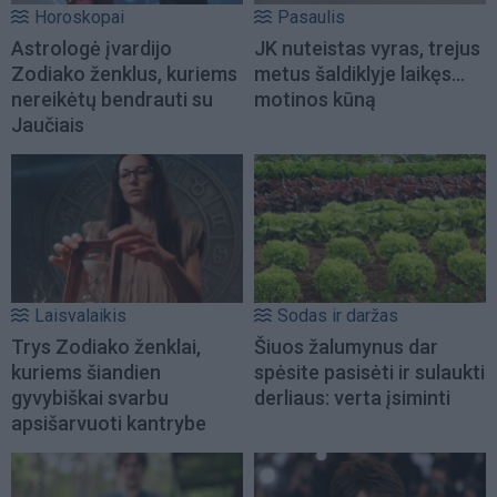
Horoskopai
Pasaulis
Astrologė įvardijo
JK nuteistas vyras, trejus
Zodiako ženklus, kuriems
metus šaldiklyje laikęs...
nereikėtų bendrauti su
motinos kūną
Jaučiais
Laisvalaikis
Sodas ir daržas
Trys Zodiako ženklai,
Šiuos žalumynus dar
kuriems šiandien
spėsite pasisėti ir sulaukti
gyvybiškai svarbu
derliaus: verta įsiminti
apsišarvuoti kantrybe