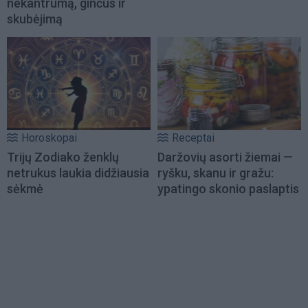
nekantrumą, ginčus ir
skubėjimą
Horoskopai
Receptai
Trijų Zodiako ženklų
Daržovių asorti žiemai —
netrukus laukia didžiausia
ryšku, skanu ir gražu:
sėkmė
ypatingo skonio paslaptis