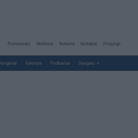
Desktop
Prenumerata
Skelbimai
Reklama
Kontaktai
Prisijungti
menu
top
Renginiai
Galerijos
Podkastai
Daugiau