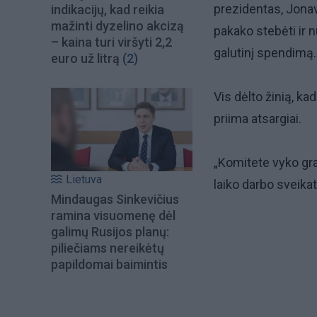
prezidentas, Jonav
indikacijų, kad reikia
mažinti dyzelino akcizą
pakako stebėti ir n
– kaina turi viršyti 2,2
galutinį spendimą.
euro už litrą
(2)
Vis dėlto žinią, k
priima atsargiai.
„Komitete vyko gra
Lietuva
laiko darbo sveika
Mindaugas Sinkevičius
ramina visuomenę dėl
galimų Rusijos planų:
piliečiams nereikėtų
papildomai baimintis