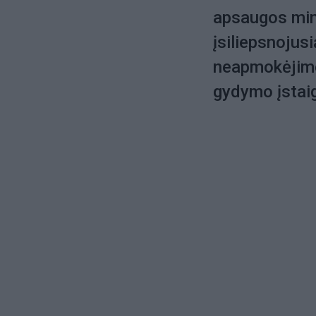
apsaugos min
įsiliepsnojusi
neapmokėjimo
gydymo įstai