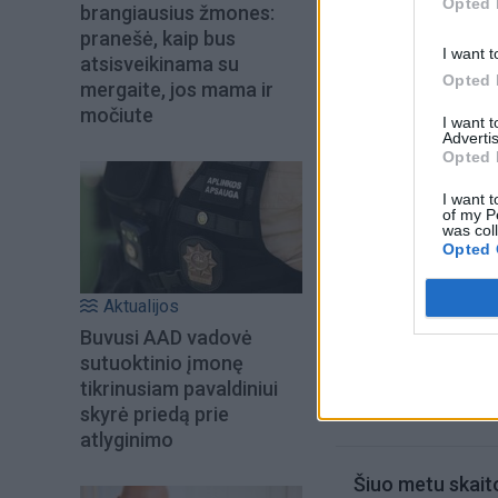
Opted 
brangiausius žmones:
„Viršsutartinių pa
pranešė, kaip bus
jaustis saugūs, k
I want t
atsisveikinama su
Opted 
įstaigose tikrai ga
mergaite, jos mama ir
močiute
I want 
Advertis
Opted 
I want t
of my P
was col
Opted 
Aktualijos
Buvusi AAD vadovė
sutuoktinio įmonę
tikrinusiam pavaldiniui
skyrė priedą prie
atlyginimo
Šiuo metu skait