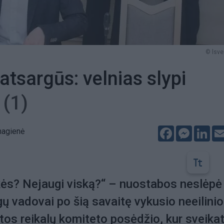
© lsvei
atsargūs: velnias slypi
e
(1)
Facebook
Messeng
Lin
nagienė
kės? Nejaugi viską?“ – nuostabos neslėpė
ų vadovai po šią savaitę vykusio neeilinio
os reikalų komiteto posėdžio, kur sveika