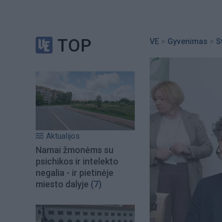
TOP
VE
>
Gyvenimas
>
S
Aktualijos
Namai žmonėms su
psichikos ir intelekto
negalia - ir pietinėje
miesto dalyje
(7)