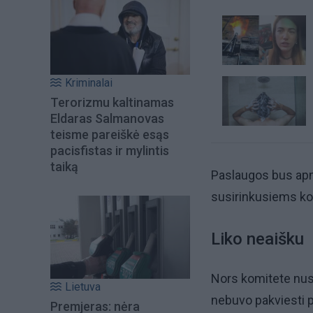
Kriminalai
Terorizmu kaltinamas
Eldaras Salmanovas
teisme pareiškė esąs
pacisfistas ir mylintis
taiką
Paslaugos bus apmo
susirinkusiems kom
Liko neaišku
Nors komitete nust
Lietuva
nebuvo pakviesti p
Premjeras: nėra