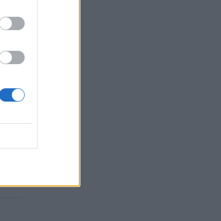
i gali
gydymo