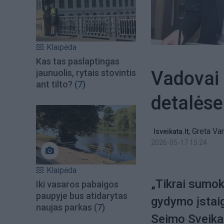
Klaipėda
Kas tas paslaptingas
Vadovai 
jaunuolis, rytais stovintis
ant tilto?
(7)
detalės
,
Greta Va
lsveikata.lt
2026-05-17 15:24
Klaipėda
„Tikrai sumo
Iki vasaros pabaigos
paupyje bus atidarytas
gydymo įstaig
naujas parkas
(7)
Seimo Sveikat