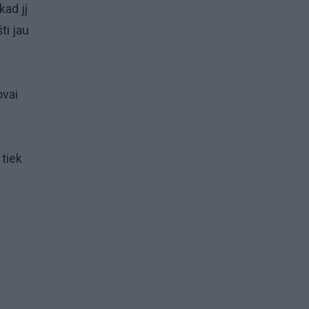
ad jį
ti jau
ovai
 tiek