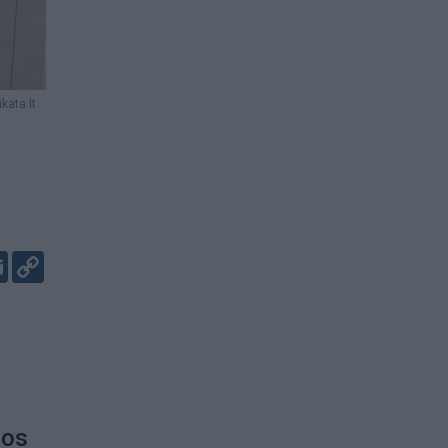
kata.lt
er
kedIn
Email
Copy
Link
tos