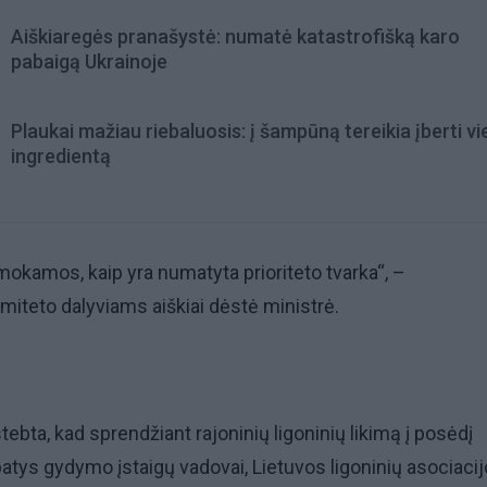
Aiškiaregės pranašystė: numatė katastrofišką karo
pabaigą Ukrainoje
Plaukai mažiau riebaluosis: į šampūną tereikia įberti v
ingredientą
kamos, kaip yra numatyta prioriteto tvarka“, –
iteto dalyviams aiškiai dėstė ministrė.
ebta, kad sprendžiant rajoninių ligoninių likimą į posėdį
atys gydymo įstaigų vadovai, Lietuvos ligoninių asociaci