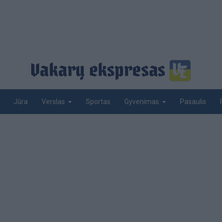
Jūra
Sportas
Pasaulis
Verslas
Gyvenimas