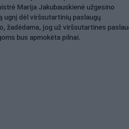
istrė Marija Jakubauskienė užgesino
ą ugnį dėl viršsutartinių paslaugų
, žadėdama, jog už viršsutartines pasla
goms bus apmokėta pilnai.