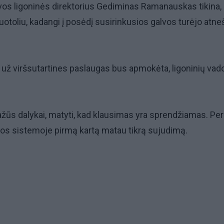
os ligoninės direktorius Gediminas Ramanauskas tikina, k
uotoliu, kadangi į posėdį susirinkusios galvos turėjo atneš
ad už viršsutartines paslaugas bus apmokėta, ligoninių vad
žūs dalykai, matyti, kad klausimas yra sprendžiamas. Per
tos sistemoje pirmą kartą matau tikrą sujudimą.