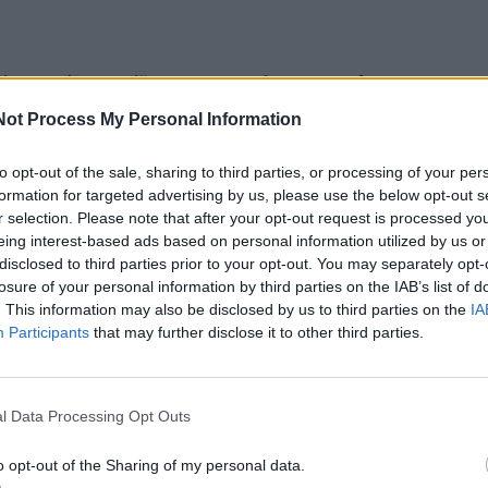
dovai sako, jog džiūgauti per anksti, mat informacija
nias slypi detalėse“, – sako Lietuvos ligoninių asociacijo
Not Process My Personal Information
vos ligoninės direktorius Gediminas Ramanauskas.
to opt-out of the sale, sharing to third parties, or processing of your per
formation for targeted advertising by us, please use the below opt-out s
aškas
r selection. Please note that after your opt-out request is processed y
eing interest-based ads based on personal information utilized by us or
disclosed to third parties prior to your opt-out. You may separately opt-
utartinių paslaugų apmokėjimo apimtis yra identifikuota. 2
losure of your personal information by third parties on the IAB’s list of
. This information may also be disclosed by us to third parties on the
IA
rsai surasti Valstybinėje ligonių kasoje, Privalomojo svei
Participants
that may further disclose it to other third parties.
iudžete.
eurų bus apmokami iš PSDF rezervo“, – sušauktame neeili
l Data Processing Opt Outs
eikalų komiteto posėdyje pirmadienį kalbėjo M.Jakubaus
o opt-out of the Sharing of my personal data.