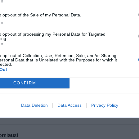
In
slaugų apmokėjimas bus užtikrintas. Visi Lietuvos pacienta
ad jiems reikalingą medicininę pagalbą visose Lietuvos 
o opt-out of the Sale of my Personal Data.
In
us.
to opt-out of processing my Personal Data for Targeted
ing.
In
o opt-out of Collection, Use, Retention, Sale, and/or Sharing
ersonal Data that Is Unrelated with the Purposes for which it
lected.
Out
CONFIRM
Data Deletion
Data Access
Privacy Policy
omiausi